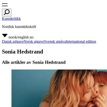
Kunstkritikk
Nordisk kunsttidsskrift
norsk/english
no
Dansk udgave
Norsk utgave
Svensk utgåva
International edition
Sonia Hedstrand
Alle artikler av Sonia Hedstrand