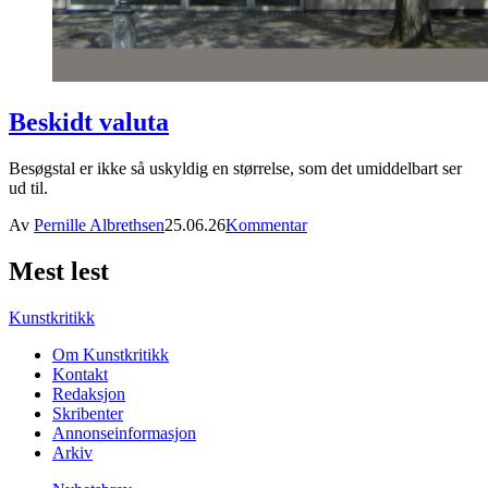
Beskidt valuta
Besøgstal er ikke så uskyldig en størrelse, som det umiddelbart ser
ud til.
Av
Pernille Albrethsen
25.06.26
Kommentar
Mest lest
Kunstkritikk
Om Kunstkritikk
Kontakt
Redaksjon
Skribenter
Annonseinformasjon
Arkiv