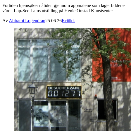
Fortiden hjemsøker nåtiden gjennom apparatene som lager bildene
våre i Lap-See Lams utstilling på Henie Onstad Kunstsenter.
Av
Abirami Logendran
25.06.26
Kritikk