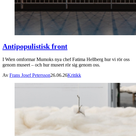
Antipopulistisk front
I Wien omformar Mumoks nya chef Fatima Hellberg hur vi rör oss
genom museet – och hur museet rör sig genom oss.
Av
Frans Josef Petersson
26.06.26
Kritikk