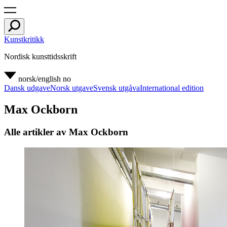
Kunstkritikk
Nordisk kunsttidsskrift
norsk/english
no
Dansk udgave
Norsk utgave
Svensk utgåva
International edition
Max Ockborn
Alle artikler av Max Ockborn