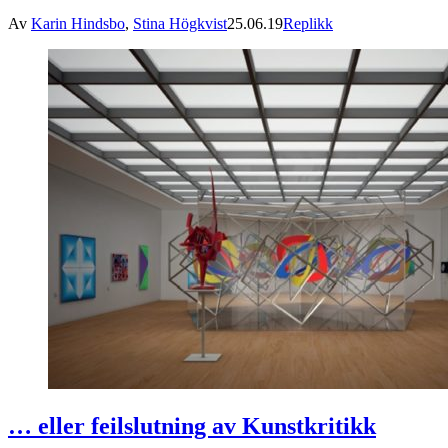
Av
Karin Hindsbo
,
Stina Högkvist
25.06.19
Replikk
… eller feilslutning av Kunstkritikk