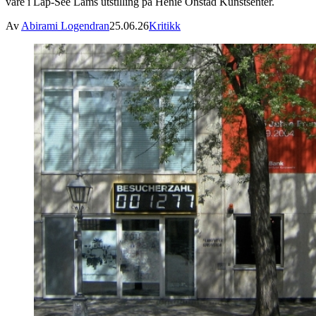
våre i Lap-See Lams utstilling på Henie Onstad Kunstsenter.
Av
Abirami Logendran
25.06.26
Kritikk