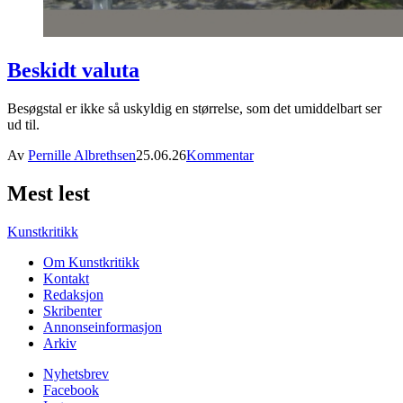
Beskidt valuta
Besøgstal er ikke så uskyldig en størrelse, som det umiddelbart ser
ud til.
Av
Pernille Albrethsen
25.06.26
Kommentar
Mest lest
Kunstkritikk
Om Kunstkritikk
Kontakt
Redaksjon
Skribenter
Annonseinformasjon
Arkiv
Nyhetsbrev
Facebook