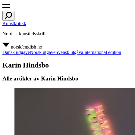
Kunstkritikk
Nordisk kunsttidsskrift
norsk/english
no
Dansk udgave
Norsk utgave
Svensk utgåva
International edition
Karin Hindsbo
Alle artikler av Karin Hindsbo