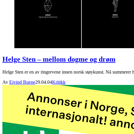
Helge Sten – mellom dogme og drøm
Helge Sten er en av ringrevene innen norsk støykunst. Nå summerer 
Av
Eivind Buene
29.04.04
Kritikk