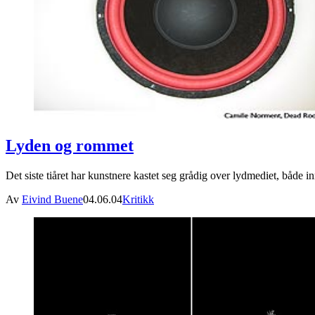
Lyden og rommet
Det siste tiåret har kunstnere kastet seg grådig over lydmediet, både in
Av
Eivind Buene
04.06.04
Kritikk