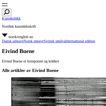
Kunstkritikk
Nordisk kunsttidsskrift
norsk/english
no
Dansk udgave
Norsk utgave
Svensk utgåva
International edition
Eivind Buene
Eivind Buene er komponist og kritiker
Alle artikler av Eivind Buene