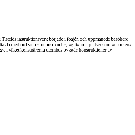
 Tistelös instruktionsverk började i foajén och uppmanade besökare
arttavla med ord som «homosexuell», «gift» och platser som «i parken»
ay,
i vilket konstnärerna utomhus byggde konstruktioner av