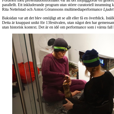
Fördelen med presentationsformatet var att det möjliggjorde en generös
parallellt. Ett inkluderande program utan större curatoriell inramning 
Rita Nettelstad och Anton Göranssons multimediaperformance
Ljudet
Baksidan var att det blev omöjligt att se allt eller få en överblick. Ist
Detta är knappast unikt för 13festivalen, utan något den har gemen
utan historisk kontext. Det är en idé om performance som i värsta fall 