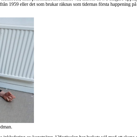
från 1959 eller det som brukar räknas som tidernas första happening p
ydman.