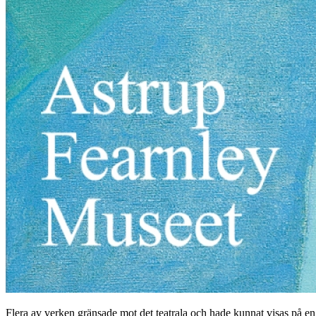
Flera av verken gränsade mot det teatrala och hade kunnat visas på en