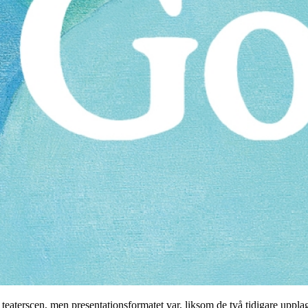
 teaterscen, men presentationsformatet var, liksom de två tidigare uppl