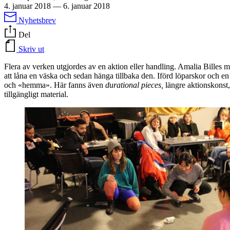
4. januar 2018
—
6. januar 2018
Nyhetsbrev
Del
Skriv ut
Flera av verken utgjordes av en aktion eller handling. Amalia Billes m
att låna en väska och sedan hänga tillbaka den. Iförd löparskor och e
och «hemma». Här fanns även
d
urational pieces,
längre aktionskons
tillgängligt material.