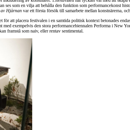
 inkludering av konstnärer. 13festivalen har lyckats väl med att skapa e
kan ses som en vilja att behålla den funktion som performancekonst histor
 av Hjärnan
var ett första försök till samarbete mellan konstnärerna, och
ället för att placera festivalen i en samtida politisk kontext betonades en
samt med exempelvis den stora performancebiennalen Performa i New Yo
kan framstå som naiv, eller rentav sentimental.