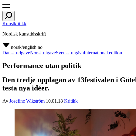
Kunstkritikk
Nordisk kunsttidsskrift
norsk/english
no
Dansk udgave
Norsk utgave
Svensk utgåva
International edition
Performance utan politik
Den tredje upplagan av 13festivalen i Göt
testa nya idéer.
Av
Josefine Wikström
10.01.18
Kritikk