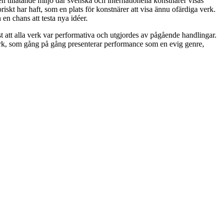
n tillåtande miljö där svenska och internationella konstnärer visas
iskt har haft, som en plats för konstnärer att visa ännu ofärdiga verk.
 en chans att testa nya idéer.
dast att alla verk var performativa och utgjordes av pågående handlingar.
rk, som gång på gång presenterar performance som en evig genre,