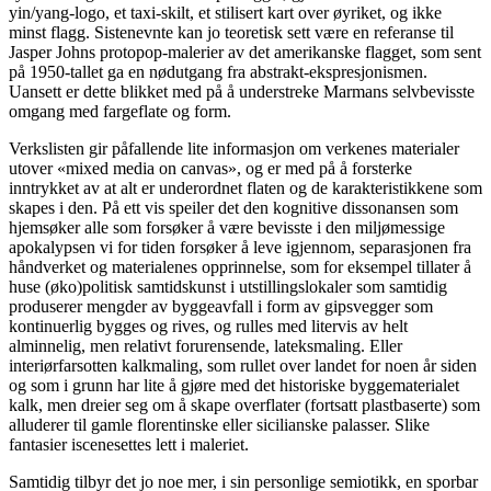
yin/yang-logo, et taxi-skilt, et stilisert kart over øyriket, og ikke
minst flagg. Sistenevnte kan jo teoretisk sett være en referanse til
Jasper Johns protopop-malerier av det amerikanske flagget, som sent
på 1950-tallet ga en nødutgang fra abstrakt-ekspresjonismen.
Uansett er dette blikket med på å understreke Marmans selvbevisste
omgang med fargeflate og form.
Verkslisten gir påfallende lite informasjon om verkenes materialer
utover «mixed media on canvas», og er med på å forsterke
inntrykket av at alt er underordnet flaten og de karakteristikkene som
skapes i den. På ett vis speiler det den kognitive dissonansen som
hjemsøker alle som forsøker å være bevisste i den miljømessige
apokalypsen vi for tiden forsøker å leve igjennom, separasjonen fra
håndverket og materialenes opprinnelse, som for eksempel tillater å
huse (øko)politisk samtidskunst i utstillingslokaler som samtidig
produserer mengder av byggeavfall i form av gipsvegger som
kontinuerlig bygges og rives, og rulles med litervis av helt
alminnelig, men relativt forurensende, lateksmaling. Eller
interiørfarsotten kalkmaling, som rullet over landet for noen år siden
og som i grunn har lite å gjøre med det historiske byggematerialet
kalk, men dreier seg om å skape overflater (fortsatt plastbaserte) som
alluderer til gamle florentinske eller sicilianske palasser. Slike
fantasier iscenesettes lett i maleriet.
Samtidig tilbyr det jo noe mer, i sin personlige semiotikk, en sporbar