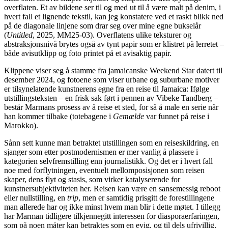
overflaten. Et av bildene ser til og med ut til å være malt på denim, i
hvert fall et lignende tekstil, kan jeg konstatere ved et raskt blikk ned
på de diagonale linjene som drar seg over mine egne bukselår
(
Untitled
, 2025, MM25-03). Overflatens ulike teksturer og
abstraksjonsnivå brytes også av tynt papir som er klistret på lerretet –
både avisutklipp og foto printet på et avisaktig papir.
Klippene viser seg å stamme fra jamaicanske Weekend Star datert til
desember 2024, og fotoene som viser urbane og suburbane motiver
er tilsynelatende kunstnerens egne fra en reise til Jamaica: Ifølge
utstillingsteksten – en frisk sak ført i pennen av Vibeke Tandberg –
består Marmans prosess av å reise et sted, for så å male en serie når
han kommer tilbake (totebagene i
Gemælde
var funnet på reise i
Marokko).
Sånn sett kunne man betraktet utstillingen som en reiseskildring, en
sjanger som etter postmodernismen er mer vanlig å plassere i
kategorien selvfremstilling enn journalistikk. Og det er i hvert fall
noe med forflytningen, eventuelt mellomposisjonen som reisen
skaper, dens flyt og stasis, som virker katalyserende for
kunstnersubjektiviteten her. Reisen kan være en sansemessig reboot
eller nullstilling, en
trip
, men er samtidig prisgitt de forestillingene
man allerede har og ikke minst hvem man blir i dette møtet. I tillegg
har Marman tidligere tilkjennegitt interessen for diasporaerfaringen,
som på noen måter kan betraktes som en evig, og til dels ufrivillig,