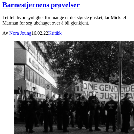
Barnestjernens prøvelser
I et felt hvor synlighet for mange er det største ønsket, tar Mickael
Marman for seg ubehaget over å bli gjenkjent.
Av
Nora Joung
16.02.22
Kritikk