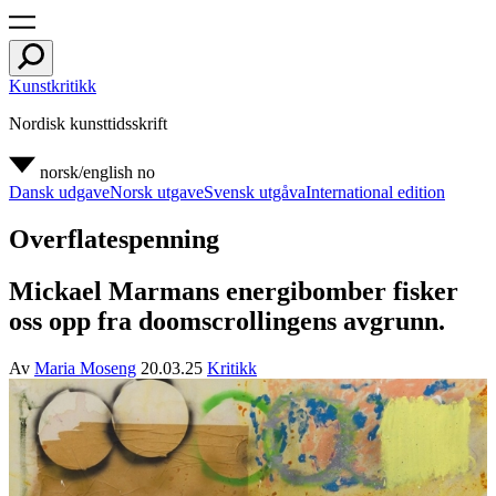
Kunstkritikk
Nordisk kunsttidsskrift
norsk/english
no
Dansk udgave
Norsk utgave
Svensk utgåva
International edition
Overflatespenning
Mickael Marmans energibomber fisker
oss opp fra doomscrollingens avgrunn.
Av
Maria Moseng
20.03.25
Kritikk