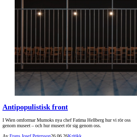
Antipopulistisk front
I Wien omformar Mumoks nya chef Fatima Hellberg hur vi rör oss
genom museet – och hur museet rör sig genom oss.
Av
Frans Josef Petersson
26.06.26
Kritikk