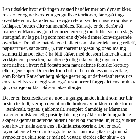
I en tidsalder hvor erfaringen av sted handler mer om dynamikker,
relasjoner og nettverk enn geografiske territorier, får også tings
overflate en ny karakter som evige referanser der innside og utside
kollapser, brettes eller sammenfoldes. Kanskje er det derfor så
mange av Marmans grep her orienterer seg mot bildet som en slags
stratigrafi av lag på lag som mer enn dybde danner konvergerende
overflater. De ulike materialene i bildet som skaper tekstur og relieff,
papirstrimler, sandkorn (?), transparent fargesøl og opak maling
sammenklumpet etter å ha blitt påført med det som ligner alt annet
verktøy enn penselen, handler egentlig ikke veldig mye om
materialitet, i hvert fall forstått som materialenes faktiske kretsløp
eller egenskaper. De er der for å bidra til en interessant overflate,
som Robert Rauschenberg-aktige gester og underbevissthetens tics,
en stivnet fysisk energi som også resonnerer i fargepalettens bruk av
gul, oransje og klar blå som aksentfarger.
Det er en iscenesettelse av noe i utgangspunktet intimt som her blir
nesten teatralt, særlig i den utbredte bruken av prikker i ulike former
– stenkmalt, tegnet, sjablonmalt, stemplet. Samtidig er Marmans
malerier umiskjennelig postdigitale, og de påklistrede fotografiene
skaper skjermalluderende bilder i bildet og snorrette linjer og vinkler
som bryter malingsprutens vilkårlighetsposering. Det er også
iøynefallende hvordan fotografiene fra Jamaica søker seg inn på
symboler og skilt som er malt på vegger, gjerder eller skur – en