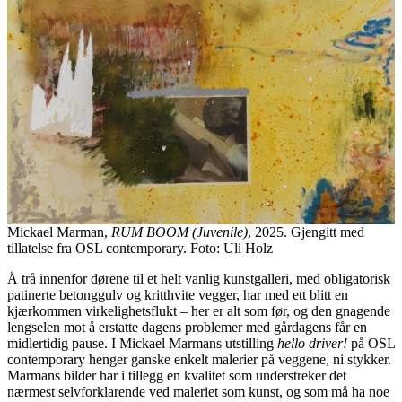
Mickael Marman,
RUM BOOM (Juvenile)
, 2025. Gjengitt med
tillatelse fra OSL contemporary. Foto: Uli Holz
Å trå innenfor dørene til et helt vanlig kunstgalleri, med obligatorisk
patinerte betonggulv og kritthvite vegger, har med ett blitt en
kjærkommen virkelighetsflukt – her er alt som før, og den gnagende
lengselen mot å erstatte dagens problemer med gårdagens får en
midlertidig pause. I Mickael Marmans utstilling
hello driver!
på OSL
contemporary henger ganske enkelt malerier på veggene, ni stykker.
Marmans bilder har i tillegg en kvalitet som understreker det
nærmest selvforklarende ved maleriet som kunst, og som må ha noe