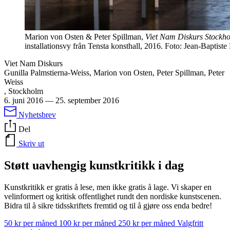
Marion von Osten & Peter Spillman,
Viet Nam Diskurs Stockh
installationsvy från Tensta konsthall, 2016. Foto: Jean-Baptiste
Viet Nam Diskurs
Gunilla Palmstierna-Weiss, Marion von Osten, Peter Spillman, Peter
Weiss
, Stockholm
6. juni 2016
—
25. september 2016
Nyhetsbrev
Del
Skriv ut
Støtt uavhengig kunstkritikk i dag
Kunstkritikk er gratis å lese, men ikke gratis å lage. Vi skaper en
velinformert og kritisk offentlighet rundt den nordiske kunstscenen.
Bidra til å sikre tidsskriftets fremtid og til å gjøre oss enda bedre!
50 kr per måned
100 kr per måned
250 kr per måned
Valgfritt