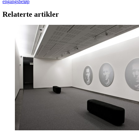
engangsbeløp
Relaterte artikler