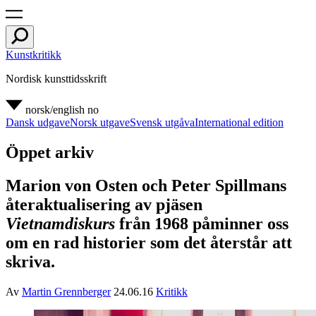
Kunstkritikk
Nordisk kunsttidsskrift
norsk/english
no
Dansk udgave
Norsk utgave
Svensk utgåva
International edition
Öppet arkiv
Marion von Osten och Peter Spillmans
återaktualisering av pjäsen
Vietnamdiskurs
från 1968 påminner oss
om en rad historier som det återstår att
skriva.
Av
Martin Grennberger
24.06.16
Kritikk