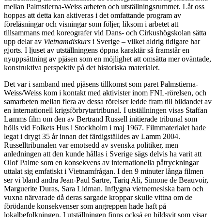
mellan Palmstierna-Weiss arbeten och utställningsrummet. Låt oss
hoppas att detta kan aktiveras i det omfattande program av
föreläsningar och visningar som följer, liksom i arbetet att
tillsammans med koreografer vid Dans- och Cirkushögskolan sätta
upp delar av
Vietnamdiskurs
i Sverige – vilket aldrig tidigare har
gjorts. I ljuset av utställningens öppna karaktär så framstår en
nyuppsättning av pjäsen som en möjlighet att omsätta mer oväntade,
konstruktiva perspektiv på det historiska materialet.
Det var i samband med pjäsens tillkomst som paret Palmstierna-
Weiss/Weiss kom i kontakt med aktivister inom FNL-rörelsen, och
samarbeten mellan flera av dessa rörelser ledde fram till bildandet av
en internationell krigsförbrytartribunal. I utställningen visas Staffan
Lamms film om den av Bertrand Russell initierade tribunal som
hölls vid Folkets Hus i Stockholm i maj 1967. Filmmaterialet hade
legat i drygt 35 år innan det färdigställdes av Lamm 2004.
Russelltribunalen var emotsedd av svenska politiker, men
anledningen att den kunde hållas i Sverige sägs delvis ha varit att
Olof Palme som en konsekvens av internationella påtryckningar
uttalat sig emfatiskt i Vietnamfrågan. I den 9 minuter långa filmen
ser vi bland andra Jean-Paul Sartre, Tariq Ali, Simone de Beauvoir,
Marguerite Duras, Sara Lidman. Inflygna vietnemesiska barn och
vuxna närvarade då deras sargade kroppar skulle vittna om de
förödande konsekvenser som angreppen hade haft på
lokalbefolkningen. I utställningen finns också en bildsvit som visar