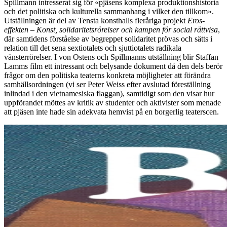
Spillmann intresserat sig för «pjäsens komplexa produktionshistoria
och det politiska och kulturella sammanhang i vilket den tillkom».
Utställningen är del av Tensta konsthalls fleråriga projekt
Eros-
effekten – Konst, solidaritetsrörelser och kampen för social rättvisa
,
där samtidens förståelse av begreppet solidaritet prövas och sätts i
relation till det sena sextiotalets och sjuttiotalets radikala
vänsterrörelser. I von Ostens och Spillmanns utställning blir Staffan
Lamms film ett intressant och belysande dokument då den dels berör
frågor om den politiska teaterns konkreta möjligheter att förändra
samhällsordningen (vi ser Peter Weiss efter avslutad föreställning
inlindad i den vietnamesiska flaggan), samtidigt som den visar hur
uppförandet möttes av kritik av studenter och aktivister som menade
att pjäsen inte hade sin adekvata hemvist på en borgerlig teaterscen.