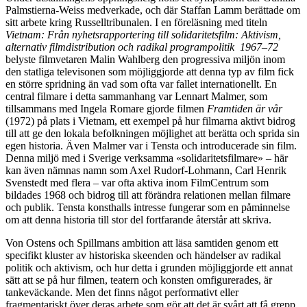
Palmstierna-Weiss medverkade, och där Staffan Lamm berättade om
sitt arbete kring Russelltribunalen. I en föreläsning med titeln
Vietnam: Från nyhetsrapportering till solidaritetsfilm: Aktivism,
alternativ filmdistribution och radikal programpolitik 1967–72
belyste filmvetaren Malin Wahlberg den progressiva miljön inom
den statliga televisonen som möjliggjorde att denna typ av film fick
en större spridning än vad som ofta var fallet internationellt. En
central filmare i detta sammanhang var Lennart Malmer, som
tillsammans med Ingela Romare gjorde filmen
Framtiden är vår
(1972) på plats i Vietnam, ett exempel på hur filmarna aktivt bidrog
till att ge den lokala befolkningen möjlighet att berätta och sprida sin
egen historia. Även Malmer var i Tensta och introducerade sin film.
Denna miljö med i Sverige verksamma «solidaritetsfilmare» – här
kan även nämnas namn som Axel Rudorf-Lohmann, Carl Henrik
Svenstedt med flera – var ofta aktiva inom FilmCentrum som
bildades 1968 och bidrog till att förändra relationen mellan filmare
och publik. Tensta konsthalls intresse fungerar som en påminnelse
om att denna historia till stor del fortfarande återstår att skriva.
Von Ostens och Spillmans ambition att läsa samtiden genom ett
specifikt kluster av historiska skeenden och händelser av radikal
politik och aktivism, och hur detta i grunden möjliggjorde ett annat
sätt att se på hur filmen, teatern och konsten omfigurerades, är
tankeväckande. Men det finns något performativt eller
fragmentariskt över deras arbete som gör att det är svårt att få grepp