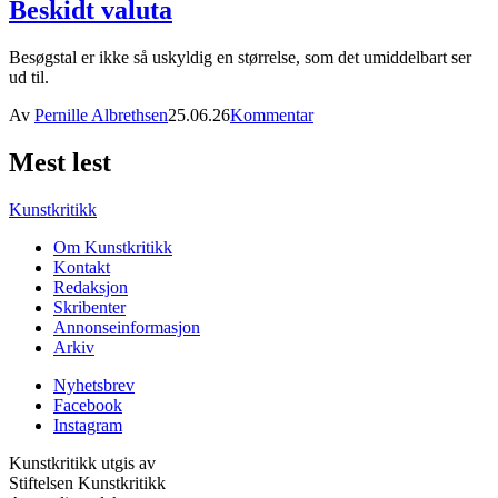
Beskidt valuta
Besøgstal er ikke så uskyldig en størrelse, som det umiddelbart ser
ud til.
Av
Pernille Albrethsen
25.06.26
Kommentar
Mest lest
Kunstkritikk
Om Kunstkritikk
Kontakt
Redaksjon
Skribenter
Annonseinformasjon
Arkiv
Nyhetsbrev
Facebook
Instagram
Kunstkritikk utgis av
Stiftelsen Kunstkritikk