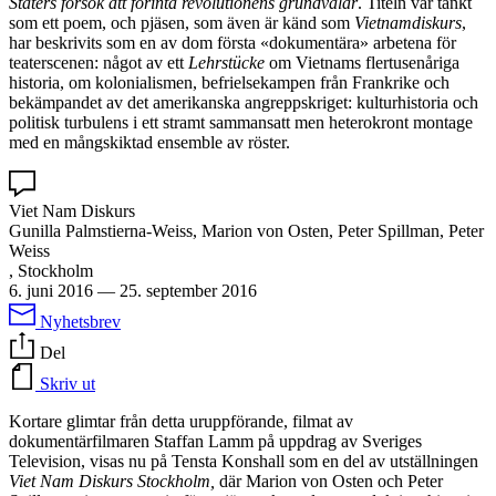
Staters försök att förinta revolutionens grundvalar
. Titeln var tänkt
som ett poem, och pjäsen, som även är känd som
Vietnamdiskurs
,
har beskrivits som en av dom första «dokumentära» arbetena för
teaterscenen: något av ett
Lehrstücke
om Vietnams flertusenåriga
historia, om kolonialismen, befrielsekampen från Frankrike och
bekämpandet av det amerikanska angreppskriget: kulturhistoria och
politisk turbulens i ett stramt sammansatt men heterokront montage
med en mångskiktad ensemble av röster.
Viet Nam Diskurs
Gunilla Palmstierna-Weiss, Marion von Osten, Peter Spillman, Peter
Weiss
, Stockholm
6. juni 2016
—
25. september 2016
Nyhetsbrev
Del
Skriv ut
Kortare glimtar från detta uruppförande, filmat av
dokumentärfilmaren Staffan Lamm på uppdrag av Sveriges
Television, visas nu på Tensta Konshall som en del av utställningen
Viet Nam Diskurs Stockholm,
där Marion von Osten och Peter