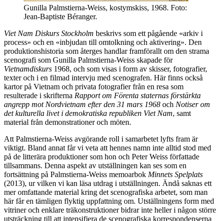
Gunilla Palmstierna-Weiss, kostymskiss, 1968. Foto:
Jean-Baptiste Béranger.
Viet Nam Diskurs Stockholm
beskrivs som ett pågående «arkiv i
process» och en «inbjudan till omtolkning och aktivering». Den
produktionshistoria som återges handlar framförallt om den strama
scenografi som Gunilla Palmstierna-Weiss skapade för
Vietnamdiskurs
1968, och som visas i form av skisser, fotografier,
texter och i en filmad intervju med scenografen. Här finns också
kartor på Vietnam och privata fotografier från en resa som
resulterade i skrifterna
Rapport om Förenta staternas förstärkta
angrepp mot Nordvietnam efter den 31 mars 1968
och
Notiser om
det kulturella livet i demokratiska republiken Viet Nam
, samt
material från demonstrationer och möten.
Att Palmstierna-Weiss avgörande roll i samarbetet lyfts fram är
viktigt. Bland annat får vi veta att hennes namn inte alltid stod med
på de litterära produktioner som hon och Peter Weiss författade
tillsammans. Denna aspekt av utställningen kan ses som en
fortsättning på Palmstierna-Weiss memoarbok
Minnets Spelplats
(2013), ur vilken vi kan läsa utdrag i utställningen. Ändå saknas ett
mer omfattande material kring det scenografiska arbetet, som man
här får en tämligen flyktig uppfattning om. Utställningens form med
vitriner och enklare träkonstruktioner bidrar inte heller i någon större
utsträckning till att intensifiera de scenografiska korrespondenserna