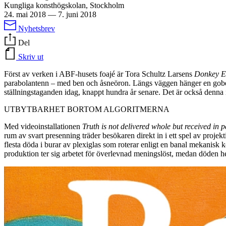
Kungliga konsthögskolan, Stockholm
24. mai 2018
—
7. juni 2018
Nyhetsbrev
Del
Skriv ut
Först av verken i ABF-husets foajé är Tora Schultz Larsens
Donkey E
parabolantenn – med ben och åsneöron. Längs väggen hänger en gobelä
ställningstaganden idag, knappt hundra år senare. Det är också denna 
UTBYTBARHET BORTOM ALGORITMERNA
Med videoinstallationen
Truth is not delivered whole but received in p
rum av svart presenning träder besökaren direkt in i ett spel av projekt
flesta döda i burar av plexiglas som roterar enligt en banal mekanisk k
produktion ter sig arbetet för överlevnad meningslöst, medan döden he