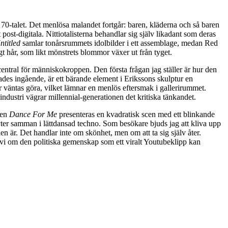
-talet. Det menlösa malandet fortgår: baren, kläderna och så baren
ost-digitala. Nittiotalisterna behandlar sig själv likadant som deras
ntitled
samlar tonårsrummets idolbilder i ett assemblage, medan Red
t hår, som likt mönstrets blommor växer ut från tyget.
ntral för människokroppen. Den första frågan jag ställer är hur den
rades ingående, är ett bärande element i Erikssons skulptur en
var väntas göra, vilket lämnar en menlös eftersmak i gallerirummet.
er industri vägrar millennial-generationen det kritiska tänkandet.
nen
Dance For Me
presenteras en kvadratisk scen med ett blinkande
lyter samman i lättdansad techno. Som besökare bjuds jag att kliva upp
 är. Det handlar inte om skönhet, men om att ta sig själv åter.
 vi om den politiska gemenskap som ett viralt Youtubeklipp kan