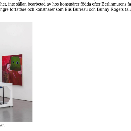
het, inte sällan bearbetad av hos konstnärer födda efter Berlinmurens 
os yngre författare och konstnärer som Elis Burreau och Bunny Rogers (a
er.