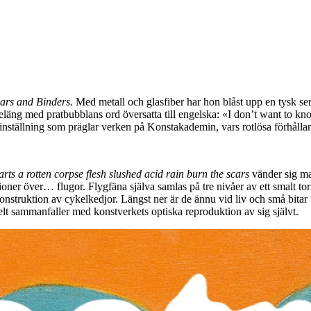
ars and Binders.
Med metall och glasfiber har hon blåst upp en tysk se
ng med pratbubblans ord översatta till engelska: «I don’t want to kno
inställning som präglar verken på Konstakademin, vars rotlösa förhålland
arts a rotten corpse flesh slushed acid rain burn the scars
vänder sig mas
ioner över… flugor. Flygfäna själva samlas på tre nivåer av ett smalt tor
onstruktion av cykelkedjor. Längst ner är de ännu vid liv och små bitar f
lt sammanfaller med konstverkets optiska reproduktion av sig självt.