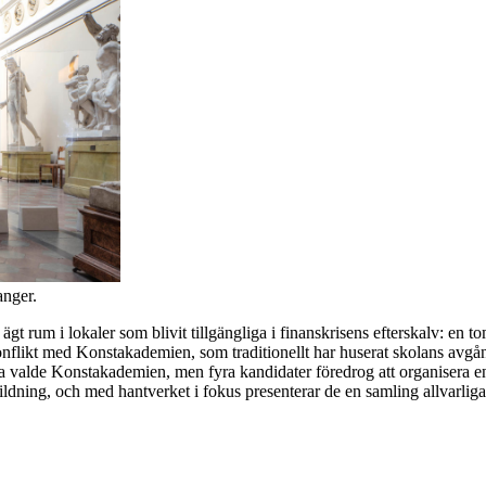
anger.
 rum i lokaler som blivit tillgängliga i finanskrisens efterskalv: en to
ikt med Konstakademien, som traditionellt har huserat skolans avgångsu
a valde Konstakademien, men fyra kandidater föredrog att organisera en 
ildning, och med hantverket i fokus presenterar de en samling allvarliga 