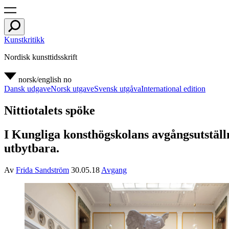
Kunstkritikk
Nordisk kunsttidsskrift
norsk/english
no
Dansk udgave
Norsk utgave
Svensk utgåva
International edition
Nittiotalets spöke
I Kungliga konsthögskolans avgångsutställ
utbytbara.
Av
Frida Sandström
30.05.18
Avgang