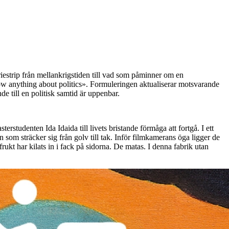
riestrip från mellankrigstiden till vad som påminner om en
w anything about politics». Formuleringen aktualiserar motsvarande
e till en politisk samtid är uppenbar.
terstudenten Ida Idaida till livets bristande förmåga att fortgå. I ett
n som sträcker sig från golv till tak. Inför filmkamerans öga ligger de
rukt har kilats in i fack på sidorna. De matas. I denna fabrik utan