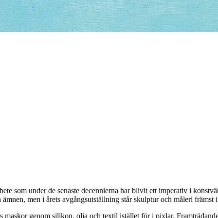
rbete som under de senaste decennierna har blivit ett imperativ i konstvä
a ämnen, men i årets avgångsutställning står skulptur och måleri främst i
s maskor genom silikon, olja och textil istället för i pixlar. Framträdand