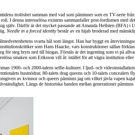
tidens trolöshet samman med vad som påminner som en TV-serie från 70
oll. I denna intresselösa existens sammanfaller post-fordismen med det p
d sig själv. Därför är det mycket passande att Amanda Hellsten (BFA) i
U
lig.
Needle in a forced identity
består av en hijab broderad med mänsklig
ålmedvetenhetens svarta hål som längst. Han har byggt en återvinningsce
 institutionskritiker som Hans Haacke, vars konstruktioner sällan förkla
eg för steg bryts ned till biogas. Förstås är det ingenting som vi på all
nlösa smaken som Eriksson vill åt: istället för att vägra institution ell
n 1900- och 2000-talens selfie-kulturer. I ljud- och videoinstallatio
Femtiotalets husmödrar, 80-talets drag queens och 10-talets concealers f
 omgiven av kvinnor och queers påminns jag om vilket jävla vapen kajalen
jälvständighet. Längs de historiska banden mellan generationer påminns