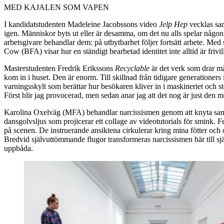
MED KAJALEN SOM VAPEN
I kandidatstudenten Madeleine Jacobssons video
Jelp Hep
vecklas sam
igen. Människor byts ut eller är desamma, om det nu alls spelar någon r
arbetsgivare behandlar dem: på utbytbarhet följer fortsätt arbete. Me
Cow (BFA) visar hur en ständigt bearbetad identitet inte alltid är frivil
Masterstudenten Fredrik Erikssons
Recyclable
är det verk som drar m
kom in i huset. Den är enorm. Till skillnad från tidigare generationers
varningsskylt som berättar hur besökaren kliver in i maskineriet och st
Först blir jag provocerad, men sedan anar jag att det nog är just den me
Karolina Oxelväg (MFA) behandlar narcissismen genom att knyta samma
dansgolvsljus som projicerar ett collage av videotutorials för smink. 
på scenen. De instruerande ansiktena cirkulerar kring mina fötter och
Bredvid självuttömmande flugor transformeras narcissismen här till s
uppbåda.