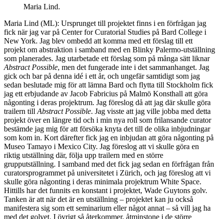
Maria Lind.
Maria Lind (ML): Ursprunget till projektet finns i en förfrågan jag
fick när jag var på Center for Curatorial Studies på Bard College i
New York. Jag blev ombedd att komma med ett förslag till ett
projekt om abstraktion i samband med en Blinky Palermo-utställning
som planerades. Jag utarbetade ett förslag som på många sätt liknar
Abstract Possible
, men det fungerade inte i det sammanhanget. Jag
gick och bar på denna idé i ett år, och ungefär samtidigt som jag
sedan beslutade mig för att lämna Bard och flytta till Stockholm fick
jag ett erbjudande av Jacob Fabricius på Malmö Konsthall att göra
någonting i deras projektrum. Jag föreslog då att jag där skulle göra
trailern till
Abstract Possible
. Jag visste att jag ville jobba med detta
projekt över en längre tid och i min nya roll som frilansande curator
bestämde jag mig för att försöka knyta det till de olika inbjudningar
som kom in. Kort därefter fick jag en inbjudan att göra någonting på
Museo Tamayo i Mexico City. Jag föreslog att vi skulle göra en
riktig utställning där, följa upp trailern med en större
grupputställning. I samband med det fick jag sedan en förfrågan från
curatorsprogrammet på universitetet i Zürich, och jag föreslog att vi
skulle göra någonting i deras minimala projektrum White Space.
Hittills har det funnits en konstant i projektet, Wade Guytons golv.
Tanken är att när det är en utställning – projektet kan ju också
manifestera sig som ett seminarium eller något annat – så vill jag ha
med det golvet. I övrigt så återkommer, åtminstone i de större