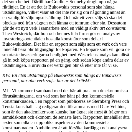
det som helhet. Därtill har Goldin + Senneby dragit upp några
riktlinjer. En är att det är Bukowskis personal som ska hänga
utställningen, vilket visar att det inte rör sig om någonting annat än
en vanlig försäljningsutställning. Och när ett verk säljs så ska det
plockas ned från väggen och lämna ett tomrum efter sig. Dessutom
gör de ett nytt verk i samarbete med en väldigt aktiv
art consultant
,
Thea Westreich, där hon och hennes lilla firma gör en analys av
investeringspotentialen hos alla konstnärer som deltar i
Bukowskidelen. Det blir en rapport som säljs som ett verk och vars
innehåll bara blir tillgängligt för köparen. En köpare som vill göra de
smartaste investeringarna i enlighet med Westreichs analys kan alltså
gå in och köpa rapporten på en gång, och sedan köpa andra delar av
utställningen. Huruvida det verkligen blir så eller inte får vi se.
KW: En liten utställning på Bukowskis som hängs av Bukowskis
personal, där alla verk säljs: hur är det kritiskt?
ML: Vi kommer i samband med det här att prata om de ekonomiska
förutsättningarna, om vad som har hänt på den kommersiella
konstmarknaden, i en rapport som publiceras av Sternberg Press och
Tensta konsthall. Jag redigerar den tillsammans med Olav Velthius,
som är den akademiker som kanske har ägnat sig mest åt frågor om
samtidskonst och ekonomi de senaste åren. Rapporten innehåller åtta
texter som alla tar upp olika aspekter av den kommersiella
konstmarknaden. Ambitionen är att försöka kartlägga och analysera