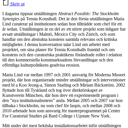
Skriv ut
I dagarna öppnar utställningen
Abstract Possible: The Stockholm
Synergies
på Tensta Konsthall. Det är den första utställningen Maria
Lind curaterar på institutionen sedan hon tillträdde som chef för ett
år sedan. Utställningen är en del av ett större projekt som tidigare har
avsatt utställningar i Malmö, Mexico City och Zürich, och som
handlar om den abstrakta konstens samtida relevans och kritiska
möjligheter. I denna konversation talar Lind om arbetet med
projektet, om sina planer för Tensta Konsthalls framtid och om
konstens och den curatoriska praktikens förändrade roller i relation
till den kommersiella konstmarknadens förvandlingar och den
offentliga kulturpolitikens gradvisa erosion.
Maria Lind var mellan 1997 och 2001 ansvarig för Moderna Museet
projekt, där hon organiserade mindre utställningar och interventioner
med bl a Koo Jeong-a, Simon Starling och Miriam Bäckström. 2002
flyttade hon till Tyskland och tog över direktörskapet av
Kunstverein München, där hon drev ett experimentellt program i
den ”nya institutionalismens” anda. Mellan 2005 och 2007 var hon
tillbaka i Stockholm, nu som chef för Iaspis, och mellan 2008 och
2010 arbetade hon som ansvarig för masterprogrammet på Center
For Curatorial Studies på Bard College i Upstate New York.
Mitt under det mest hektiska installationsarbetet inför utställningen