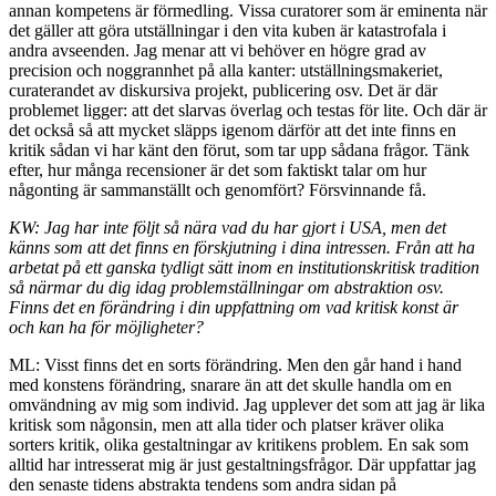
annan kompetens är förmedling. Vissa curatorer som är eminenta när
det gäller att göra utställningar i den vita kuben är katastrofala i
andra avseenden. Jag menar att vi behöver en högre grad av
precision och noggrannhet på alla kanter: utställningsmakeriet,
curaterandet av diskursiva projekt, publicering osv. Det är där
problemet ligger: att det slarvas överlag och testas för lite. Och där är
det också så att mycket släpps igenom därför att det inte finns en
kritik sådan vi har känt den förut, som tar upp sådana frågor. Tänk
efter, hur många recensioner är det som faktiskt talar om hur
någonting är sammanställt och genomfört? Försvinnande få.
KW: Jag har inte följt så nära vad du har gjort i USA, men det
känns som att det finns en förskjutning i dina intressen. Från att ha
arbetat på ett ganska tydligt sätt inom en institutionskritisk tradition
så närmar du dig idag problemställningar om abstraktion osv.
Finns det en förändring i din uppfattning om vad kritisk konst är
och kan ha för möjligheter?
ML: Visst finns det en sorts förändring. Men den går hand i hand
med konstens förändring, snarare än att det skulle handla om en
omvändning av mig som individ. Jag upplever det som att jag är lika
kritisk som någonsin, men att alla tider och platser kräver olika
sorters kritik, olika gestaltningar av kritikens problem. En sak som
alltid har intresserat mig är just gestaltningsfrågor. Där uppfattar jag
den senaste tidens abstrakta tendens som andra sidan på