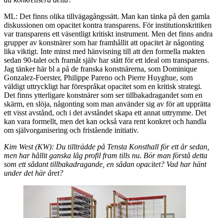
ML: Det finns olika tillvägagångssätt. Man kan tänka på den gamla
diskussionen om opacitet kontra transparens. För institutionskritiken
var transparens ett väsentligt kritiskt instrument. Men det finns andra
grupper av konstnärer som har framhållit att opacitet är någonting
lika viktigt. Inte minst med hänvisning till att den formella makten
sedan 90-talet och framåt själv har stått för ett ideal om transparens.
Jag tänker här bl a på de franska konstnärerna, som Dominique
Gonzalez-Foerster, Philippe Pareno och Pierre Huyghue, som
väldigt uttryckligt har förespråkat opacitet som en kritisk strategi.
Det finns ytterligare konstnärer som ser tillbakadragandet som en
skärm, en slöja, någonting som man använder sig av för att upprätta
ett visst avstånd, och i det avståndet skapa ett annat uttrymme. Det
kan vara formellt, men det kan också vara rent konkret och handla
om självorganisering och fristående initiativ.
Kim West (KW): Du tillträdde på Tensta Konsthall för ett år sedan,
men har hållit ganska låg profil fram tills nu. Bör man förstå detta
som ett sådant tillbakadragande, en sådan opacitet? Vad har hänt
under det här året?