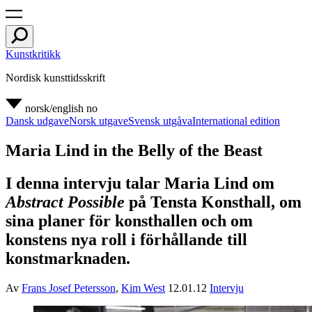
Kunstkritikk
Nordisk kunsttidsskrift
norsk/english
no
Dansk udgave
Norsk utgave
Svensk utgåva
International edition
Maria Lind in the Belly of the Beast
I denna intervju talar Maria Lind om
Abstract Possible
på Tensta Konsthall, om
sina planer för konsthallen och om
konstens nya roll i förhållande till
konstmarknaden.
Av
Frans Josef Petersson
,
Kim West
12.01.12
Intervju