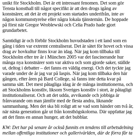
unikt för Stockholm. Det är ett intressant fenomen. Det som gör
Tensta konsthall till något specifikt är att den drogs igång av
konstnärer, att det är ett projekt som startades underifrån, inte av
någon kommunstyrelse eller några lokala tjänstemän. De hoppade
på först när Gregor Wroblewski och Celia Prado hade gjort
grundarbetet.
Samtidigt är och förblir Stockholm huvudstaden i ett land som en
gång i tiden var extremt centraliserat. Det är sätet för hovet och vissa
drag av hovkultur finns kvar än idag. När jag kom tillbaka till
Stockholm efter tre år i München 2005 var det fascinerande hur
många nya konstnärer som var aktiva och som gjorde saker, ställde
ut, deltog i debatter – det fanns en väldig energi. Och det tyckte jag
varade under de år jag var på Iaspis. När jag kom tillbaka den här
gången, efter åren på Bard College, så fanns inte detta kvar på
samma sätt. Det mest påtagliga idag är de många institutionerna, och
att Stockholms konstliv, liksom Sveriges konstliv i stort, är påtagligt
institutionaliserat. Och att det udda, avvikande och jobbiga är
frånvarande om man jämför med de flesta andra, liknande
sammanhang. Men det ska bli roligt att se vad som händer om två år,
när nästa generation går ut från konsthögskolorna. Där uppfattar jag
att det finns en annan hunger, att det bubblar.
KW: Det har på senare år också funnits en tendens till arbetsdelning
mellan offentliga institutioner och gallerivärlden, där de förra får ta