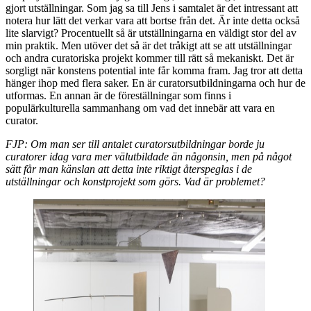
gjort utställningar. Som jag sa till Jens i samtalet är det intressant att
notera hur lätt det verkar vara att bortse från det. Är inte detta också
lite slarvigt? Procentuellt så är utställningarna en väldigt stor del av
min praktik. Men utöver det så är det tråkigt att se att utställningar
och andra curatoriska projekt kommer till rätt så mekaniskt. Det är
sorgligt när konstens potential inte får komma fram. Jag tror att detta
hänger ihop med flera saker. En är curatorsutbildningarna och hur de
utformas. En annan är de föreställningar som finns i
populärkulturella sammanhang om vad det innebär att vara en
curator.
FJP: Om man ser till antalet curatorsutbildningar borde ju
curatorer idag vara mer välutbildade än någonsin, men på något
sätt får man känslan att detta inte riktigt återspeglas i de
utställningar och konstprojekt som görs. Vad är problemet?