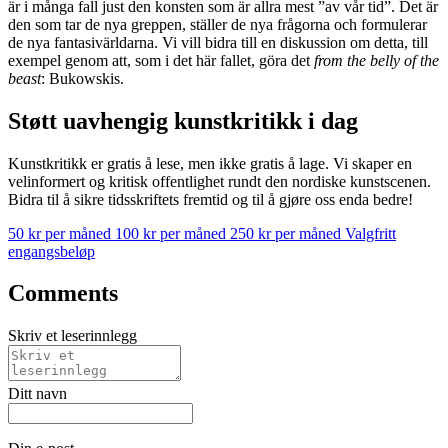
är i många fall just den konsten som är allra mest ”av vår tid”. Det är
den som tar de nya greppen, ställer de nya frågorna och formulerar
de nya fantasivärldarna. Vi vill bidra till en diskussion om detta, till
exempel genom att, som i det här fallet, göra det
from
the belly of the
beast
: Bukowskis.
Støtt uavhengig kunstkritikk i dag
Kunstkritikk er gratis å lese, men ikke gratis å lage. Vi skaper en
velinformert og kritisk offentlighet rundt den nordiske kunstscenen.
Bidra til å sikre tidsskriftets fremtid og til å gjøre oss enda bedre!
50 kr per måned
100 kr per måned
250 kr per måned
Valgfritt
engangsbeløp
Comments
Skriv et leserinnlegg
Ditt navn