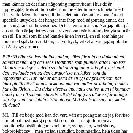
man känner att det finns någonting improviserat i hur de är
uppbyggda, trots att hon sitter i timme efter timme och petar med
sina verk. Men i hennes fall finns det inte någonting annat än det
speciella uttrycket, det hänger inte ihop med någonting annat, det
finns inga andra dimensioner. Det är ren formalism. När jag tittar på
abstraktion är jag intresserad av verk som går bortom den yta som är
en stil. En stil som ibland kanske är en livsstil, en stil som hänger
ihop med självkonstruktion, självuttryck, vilket är vad jag uppfattar
att Abts sysslar med.
FJP: Vi nämnde Istanbulbiennalen, vilket får mig att tänka på ett
samtal mellan dig och Jens Hoffmann som publicerades i Mousse
Magazine nyligen. I detta samtal är Hoffmann väldigt kritisk mot
den utvidgade syn på den curatoriska praktiken som du
representerar. Han menar att detta är en typ av praktik som har
bidragit till att ett hantverkskunnande vad gäller utställningsmakeri
har gått förlorat. Du delar givetvis inte hans analys, men ni kommer
ändå fram till samma slutsats: att det idag görs alldeles för många
slarvigt sammanställda utställningar. Vad skulle du säga är skälet
till detta?
ML: Till att börja med kan det vara värt att poängtera att jag förvisso
har jobbat med många projekt som inte har tagit formen av
traditionella utställningar: seminarier, symposier, workshops,
bokprojekt osv – men att jag samtidigt, kontinuerligt, hela tiden har