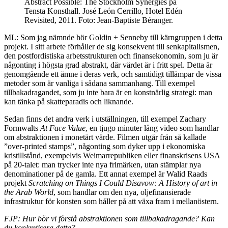
Abstract Possible: The Stockholm Synergies på
Tensta Konsthall. José León Cerrillo, Hotel Edén
Revisited, 2011. Foto: Jean-Baptiste Béranger.
ML: Som jag nämnde hör Goldin + Senneby till kärngruppen i detta
projekt. I sitt arbete förhåller de sig konsekvent till senkapitalismen,
den postfordistiska arbetsstrukturen och finansekonomin, som ju är
någonting i högsta grad abstrakt, där värdet är i fritt spel. Detta är
genomgående ett ämne i deras verk, och samtidigt tillämpar de vissa
metoder som är vanliga i sådana sammanhang. Till exempel
tillbakadragandet, som ju inte bara är en konstnärlig strategi: man
kan tänka på skatteparadis och liknande.
Sedan finns det andra verk i utställningen, till exempel Zachary
Formwalts
At Face Value
, en tjugo minuter lång video som handlar
om abstraktionen i monetärt värde. Filmen utgår från så kallade
”over-printed stamps”, någonting som dyker upp i ekonomiska
kristillstånd, exempelvis Weimarrepubliken eller finanskrisens USA
på 20-talet: man trycker inte nya frimärken, utan stämplar nya
denominationer på de gamla. Ett annat exempel är Walid Raads
projekt
Scratching on Things I Could
Disavow: A History of art in
the Arab World
, som handlar om den nya, oljefinansierade
infrastruktur för konsten som håller på att växa fram i mellanöstern.
FJP: Hur bör vi förstå abstraktionen som tillbakadragande? Kan
du konkretisera detta?