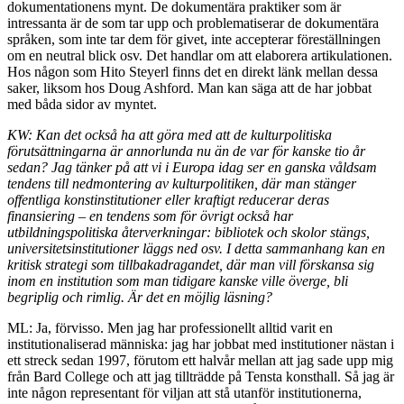
dokumentationens mynt. De dokumentära praktiker som är
intressanta är de som tar upp och problematiserar de dokumentära
språken, som inte tar dem för givet, inte accepterar föreställningen
om en neutral blick osv. Det handlar om att elaborera artikulationen.
Hos någon som Hito Steyerl finns det en direkt länk mellan dessa
saker, liksom hos Doug Ashford. Man kan säga att de har jobbat
med båda sidor av myntet.
KW: Kan det också ha att göra med att de kulturpolitiska
förutsättningarna är annorlunda nu än de var för kanske tio år
sedan? Jag tänker på att vi i Europa idag ser en ganska våldsam
tendens till nedmontering av kulturpolitiken, där man stänger
offentliga konstinstitutioner eller kraftigt reducerar deras
finansiering – en tendens som för övrigt också har
utbildningspolitiska återverkningar: bibliotek och skolor stängs,
universitetsinstitutioner läggs ned osv. I detta sammanhang kan en
kritisk strategi som tillbakadragandet, där man vill förskansa sig
inom en institution som man tidigare kanske ville överge, bli
begriplig och rimlig. Är det en möjlig läsning?
ML: Ja, förvisso. Men jag har professionellt alltid varit en
institutionaliserad människa: jag har jobbat med institutioner nästan i
ett streck sedan 1997, förutom ett halvår mellan att jag sade upp mig
från Bard College och att jag tillträdde på Tensta konsthall. Så jag är
inte någon representant för viljan att stå utanför institutionerna,