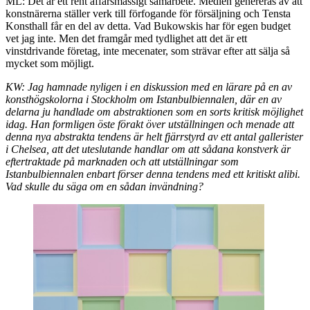
ML: Det är ett rent affärsmässigt samarbete. Medlen genereras av att
konstnärerna ställer verk till förfogande för försäljning och Tensta
Konsthall får en del av detta. Vad Bukowskis har för egen budget
vet jag inte. Men det framgår med tydlighet att det är ett
vinstdrivande företag, inte mecenater, som strävar efter att sälja så
mycket som möjligt.
KW: Jag hamnade nyligen i en diskussion med en lärare på en av
konsthögskolorna i Stockholm om Istanbulbiennalen, där en av
delarna ju handlade om abstraktionen som en sorts kritisk möjlighet
idag. Han formligen öste förakt över utställningen och menade att
denna nya abstrakta tendens är helt fjärrstyrd av ett antal gallerister
i Chelsea, att det uteslutande handlar om att sådana konstverk är
eftertraktade på marknaden och att utställningar som
Istanbulbiennalen enbart förser denna tendens med ett kritiskt alibi.
Vad skulle du säga om en sådan invändning?