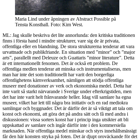
Maria Lind under åpningen av Abstract Possible på
Tensta Konsthall. Foto: Kim West.
ML: Jag skulle beskriva det lite annorlunda: den kritiska traditionen
finns i första hand i mindre strukturer, vare sig de är privata,
offentliga eller en blandning. De stora strukturerna tenderar att vara
urvattnade och publikfriande. En situation med ”minor” och ”major
arts”, parallellt med Deleuze och Guattaris ”minor literature”. Detta
är ett internationellt fenomen. Det är också ett problem. De
offentliga medlen tenderar att minska och instrumentaliseras, men
man har inte det som traditionellt har varit den borgerliga
offentlighetens kärnverksamhet, nämligen att stödja offentliga
museer med donationer av verk och ekonomiska medel. Detta har
inte varit så starkt närvarande i Sverige under efterkrigstiden, men
det har inte varit helt frånvarande heller. Idag vill samlare ha egna
museer, vilket har lett till några bra initiativ och en rad mediokra
samlingar och byggnader. Det är därför det är så viktigt att tala om
konst och ekonomi, att göra det på andra sätt och få med andra i
diskussionen: vissa sorters konst har i princip inga utsikter att bli
uppskattad av samlare och ingår därför inte i den kommersiella
marknaden. När offentliga medel minskar och styrs innehållsmässigt
får den här konsten stryka på foten. Det är djupt oroväckande för det