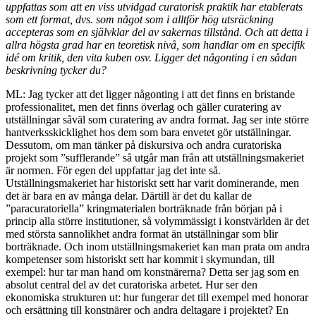
uppfattas som att en viss utvidgad curatorisk praktik har etablerats
som ett format, dvs. som något som i alltför hög utsräckning
accepteras som en självklar del av sakernas tillstånd. Och att detta i
allra högsta grad har en teoretisk nivå, som handlar om en specifik
idé om kritik, den vita kuben osv. Ligger det någonting i en sådan
beskrivning tycker du?
ML: Jag tycker att det ligger någonting i att det finns en bristande
professionalitet, men det finns överlag och gäller curatering av
utställningar såväl som curatering av andra format. Jag ser inte större
hantverksskicklighet hos dem som bara envetet gör utställningar.
Dessutom, om man tänker på diskursiva och andra curatoriska
projekt som ”sufflerande” så utgår man från att utställningsmakeriet
är normen. För egen del uppfattar jag det inte så.
Utställningsmakeriet har historiskt sett har varit dominerande, men
det är bara en av många delar. Därtill är det du kallar de
”paracuratoriella” kringmaterialen borträknade från början på i
princip alla större institutioner, så volymmässigt i konstvärlden är det
med största sannolikhet andra format än utställningar som blir
borträknade. Och inom utställningsmakeriet kan man prata om andra
kompetenser som historiskt sett har kommit i skymundan, till
exempel: hur tar man hand om konstnärerna? Detta ser jag som en
absolut central del av det curatoriska arbetet. Hur ser den
ekonomiska strukturen ut: hur fungerar det till exempel med honorar
och ersättning till konstnärer och andra deltagare i projektet? En