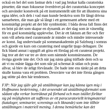
också en hel del som fastnar dels i vad jag brukar kalla curatoriska
piruetter, där man fokuserar överdrivet på det curatoriska konceptet
och använder konstverk på ett instrumentellt sätt för att illustrera sina
egna idéer, och dels i vad man kunde beskriva som för långt drivna
samarbeten, där man går så långt i ett gemensamt arbete med ett
konstnärligt projekt att det blir symbiotiskt. I båda dessa fall finns det
en brist på det som skapar en dynamik av det slag som är väsentlig
för en god konstnärlig upplevelse. Det är ett faktum att fler och fler
som vill arbeta med curaterande är mindre och mindre intresserade
av konst. Jag undervisade på sommarakademin på Salzburg i somras
och gjorde en kurs om curatering med ungefär tjugo deltagare. De
fick bland annat i uppgift att göra ett förslag på ett curaterat projekt.
Jag tror att det var tre av dem som nämnde konstnärsnamn. De
övriga gjorde inte det. Och när jag nästa gång träffade dem och sa
att vi nu måste lägga det som står på schemat åt sidan och prata
allvar, så blev de ärligt förvånade. De hade inte ens tänkt på att detta
skulle kunna vara ett problem. Dessvärre var det inte första gången
jag stötte på den här tendensen.
FJP: När jag själv går på utställningar kan jag känna igen mig i
Hoffmanns beskrivning, i det avseendet att utställningsformatet som
sådant ofta verkar borträknat på förhand och man istället förlitar
sig på möjligheten att suffleras av ett paracuratoriellt kringmaterial
(kataloger, seminarier, screenings och liknande) som inte tillhör
utställningen i materiell mening. I denna bemärkelse kan det