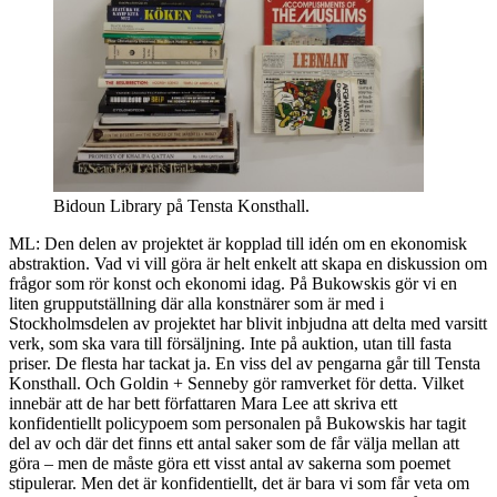
Bidoun Library på Tensta Konsthall.
ML: Den delen av projektet är kopplad till idén om en ekonomisk
abstraktion. Vad vi vill göra är helt enkelt att skapa en diskussion om
frågor som rör konst och ekonomi idag. På Bukowskis gör vi en
liten grupputställning där alla konstnärer som är med i
Stockholmsdelen av projektet har blivit inbjudna att delta med varsitt
verk, som ska vara till försäljning. Inte på auktion, utan till fasta
priser. De flesta har tackat ja. En viss del av pengarna går till Tensta
Konsthall. Och Goldin + Senneby gör ramverket för detta. Vilket
innebär att de har bett författaren Mara Lee att skriva ett
konfidentiellt policypoem som personalen på Bukowskis har tagit
del av och där det finns ett antal saker som de får välja mellan att
göra – men de måste göra ett visst antal av sakerna som poemet
stipulerar. Men det är konfidentiellt, det är bara vi som får veta om