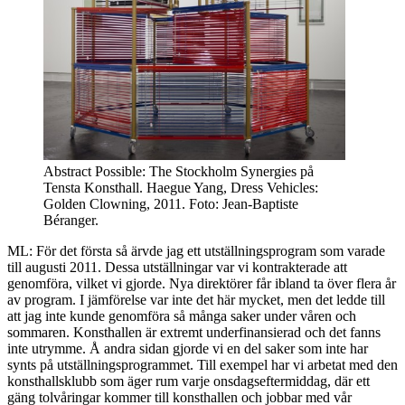
Abstract Possible: The Stockholm Synergies på
Tensta Konsthall. Haegue Yang, Dress Vehicles:
Golden Clowning, 2011. Foto: Jean-Baptiste
Béranger.
ML: För det första så ärvde jag ett utställningsprogram som varade
till augusti 2011. Dessa utställningar var vi kontrakterade att
genomföra, vilket vi gjorde. Nya direktörer får ibland ta över flera år
av program. I jämförelse var inte det här mycket, men det ledde till
att jag inte kunde genomföra så många saker under våren och
sommaren. Konsthallen är extremt underfinansierad och det fanns
inte utrymme. Å andra sidan gjorde vi en del saker som inte har
synts på utställningsprogrammet. Till exempel har vi arbetat med den
konsthallsklubb som äger rum varje onsdagseftermiddag, där ett
gäng tolvåringar kommer till konsthallen och jobbar med vår