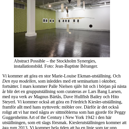
Abstract Possible – the Stockholm Synergies,
installationsbild. Foto: Jean-Baptiste Béranger.
Vi kommer att göra en stor Marie-Louise Ekman-utställning. Och
Den nya modellen
, som inleddes med ett seminarium i oktober,
fortsätter. I mars kommer Palle Nielsen själv hit och i början på nästa
år blir det en grupputställning som curateras av Lars Bang Larsen,
med nya verk av Magnus Bärtås, Dave Hullfish Bailey och Hito
Steyerl. Vi kommer också att göra en Friedrich Kiesler-utställning,
framför allt med hans nyttoverk: möbler osv. Därför är det också
roligt att vi har med några av sittmöblerna som han gjorde för Peggy
Guggenheims Art of the Century i New York 1942 i den här
utställningen, som ett slags försmak. Kieslerutställningen kommer att
äga rum 2013. Vi kommer hela tiden att ha en linje som tar upp