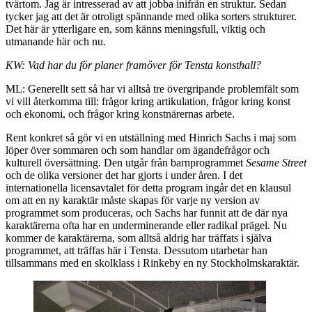
tvärtom. Jag är intresserad av att jobba inifrån en struktur. Sedan
tycker jag att det är otroligt spännande med olika sorters strukturer.
Det här är ytterligare en, som känns meningsfull, viktig och
utmanande här och nu.
KW: Vad har du för planer framöver för Tensta konsthall?
ML: Generellt sett så har vi alltså tre övergripande problemfält som
vi vill återkomma till: frågor kring artikulation, frågor kring konst
och ekonomi, och frågor kring konstnärernas arbete.
Rent konkret så gör vi en utställning med Hinrich Sachs i maj som
löper över sommaren och som handlar om ägandefrågor och
kulturell översättning. Den utgår från barnprogrammet
Sesame Street
och de olika versioner det har gjorts i under åren. I det
internationella licensavtalet för detta program ingår det en klausul
om att en ny karaktär måste skapas för varje ny version av
programmet som produceras, och Sachs har funnit att de där nya
karaktärerna ofta har en underminerande eller radikal prägel. Nu
kommer de karaktärerna, som alltså aldrig har träffats i själva
programmet, att träffas här i Tensta. Dessutom utarbetar han
tillsammans med en skolklass i Rinkeby en ny Stockholmskaraktär.