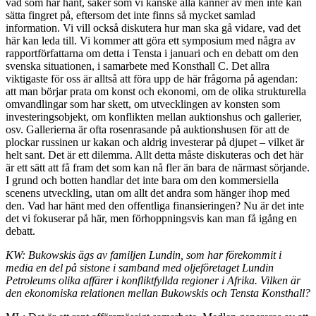
vad som har hänt, saker som vi kanske alla känner av men inte kan
sätta fingret på, eftersom det inte finns så mycket samlad
information. Vi vill också diskutera hur man ska gå vidare, vad det
här kan leda till. Vi kommer att göra ett symposium med några av
rapportförfattarna om detta i Tensta i januari och en debatt om den
svenska situationen, i samarbete med Konsthall C. Det allra
viktigaste för oss är alltså att föra upp de här frågorna på agendan:
att man börjar prata om konst och ekonomi, om de olika strukturella
omvandlingar som har skett, om utvecklingen av konsten som
investeringsobjekt, om konflikten mellan auktionshus och gallerier,
osv. Gallerierna är ofta rosenrasande på auktionshusen för att de
plockar russinen ur kakan och aldrig investerar på djupet – vilket är
helt sant. Det är ett dilemma. Allt detta måste diskuteras och det här
är ett sätt att få fram det som kan nå fler än bara de närmast sörjande.
I grund och botten handlar det inte bara om den kommersiella
scenens utveckling, utan om allt det andra som hänger ihop med
den. Vad har hänt med den offentliga finansieringen? Nu är det inte
det vi fokuserar på här, men förhoppningsvis kan man få igång en
debatt.
KW: Bukowskis ägs av familjen Lundin, som har förekommit i
media en del på sistone i samband med oljeföretaget Lundin
Petroleums olika affärer i konfliktfyllda regioner i Afrika. Vilken är
den ekonomiska relationen mellan Bukowskis och Tensta Konsthall?