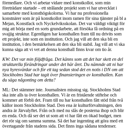
förmedlare. Och vi arbetar vidare med konstkollot, som min
företrädare startade – ett strålande projekt som vi har utvecklat i
samarbete med konsthögskolorna. Vi har nu professionella
konstnärer som är på konstkollot inom ramen för sina tjänster på bl a
Mejan, Konstfack och Nyckelviksskolan. Det var väldigt viktigt för
mig att börja med en sorts grundarbete, att försöka få ordning på en
svajjig struktur. Egentligen har konsthallen fram till nu drivits som
ett projekt, inte som en institution. Och jag vill att den ska bli en
institution, i den bemärkelsen att den ska bli stabil. Jag vill att vi ska
kunna säga att vi vet att denna konsthall finns kvar om tio år.
KW: Det var min följdfråga. Det känns som att det har skett en del
strukturella förändringar under det här året. Du nämnde att ni har
nya hyresvärdar och för ett tag sedan stod det en notis i DN om att
Stockholms Stad har tagit över finansieringen av konsthallen. Kan
du säga någonting om detta?
ML: Det stämmer inte. Journalisten misstog sig. Stockholms Stad
ska inte alls ta över konsthallen. Vi är en fristående stiftelse och
kommer att förbli det. Fram till nu har konsthallen fått stöd från två
källor inom Stockholms Stad. Den ena är kulturförvaltningen, den
andra är Järvalyftet. Från och med nu slås de posterna ihop och blir
en enda. Och då ser det ut som att vi har fått en ökad budget, men
det rör sig om samma summa. Så det har ingenting att göra med ett
övertagande från stadens sida. Det finns inga sådana tendenser.