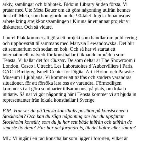
arkiv, samlingar och bibliotek. Bidoun Library är den första. Vi
pratar med Ute Meta Bauer om att göra någonting utifrån hennes
tidskrift Meta, som hon gjorde under 90-talet. Ingela Johannsons
arbete kring strejkkonstsamlingen i Kiruna är ett annat projekt vi
diskuterar. Och så vidare.
Laurel Ptak kommer att göra ett projekt som handlar om publicering
och upphovsrätt tillsammans med Marysia Lewandowska. Det blir
ett seminarium och sedan en bok. Och så har vi startat ett
internationellt nätverk för konsthallar i liknande områden som
Tensta. Vi kallar det för
Cluster
. De som deltar är The Showroom i
London, Casco i Utrecht, Les Laboratoires d’Aubervilliers i Paris,
CAC i Bretigny, Israeli Center for Digital Art i Holon och Parasite
Museum i Ljubljana. Vi kommer att träffas och studera varandras
situationer, för att försöka lära oss av varandra. Förmodligen
kommer vi att göra seminarier tillsammans, på plats, om lokala
initiativ. Så när vi gör någonting här i Tensta kommer vi att bjuda in
representanter från lokala konsthallar i Sverige.
FJP: Hur ser du på Tensta konsthalls position på konstscenen i
Stockholm? Och kan du säga någonting om hur du uppfattar
Stockholm konstliv, som du ju har sett både inifrån och utifrån de
senaste tio åren? Hur har det förändrats, till det bättre eller sämre?
ML: Vi ingår i en rad konsthallar som ligger i förorten, vilket är