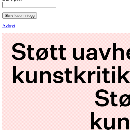
Skriv leserinnlegg
Avbryt