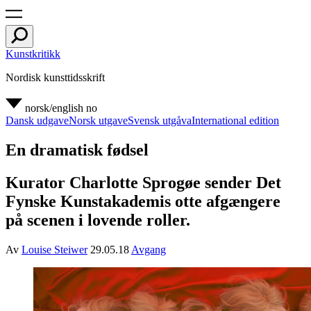
Kunstkritikk
Nordisk kunsttidsskrift
norsk/english
no
Dansk udgave
Norsk utgave
Svensk utgåva
International edition
En dramatisk fødsel
Kurator Charlotte Sprogøe sender Det
Fynske Kunstakademis otte afgængere
på scenen i lovende roller.
Av
Louise Steiwer
29.05.18
Avgang