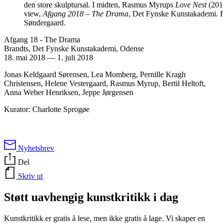
den store skulptursal. I midten, Rasmus Myrups
Love Nest
(2018
view,
Afgang 2018 – The Drama
, Det Fynske Kunstakademi. F
Søndergaard.
Afgang 18 - The Drama
Brandts, Det Fynske Kunstakademi, Odense
18. mai 2018
—
1. juli 2018
Jonas Keldgaard Sørensen, Lea Momberg, Pernille Kragh
Christensen, Helene Vestergaard, Rasmus Myrup, Bertil Heltoft,
Anna Weber Henriksen, Jeppe Jørgensen
Kurator: Charlotte Sprogøe
Nyhetsbrev
Del
Skriv ut
Støtt uavhengig kunstkritikk i dag
Kunstkritikk er gratis å lese, men ikke gratis å lage. Vi skaper en