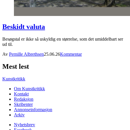
Beskidt valuta
Besøgstal er ikke så uskyldig en størrelse, som det umiddelbart ser
ud til.
Av
Pernille Albrethsen
25.06.26
Kommentar
Mest lest
Kunstkritikk
Om Kunstkritikk
Kontakt
Redaksjon
Skribenter
Annonseinformasjon
Arkiv
Nyhetsbrev
Facebook