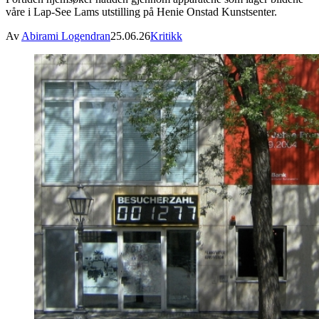
våre i Lap-See Lams utstilling på Henie Onstad Kunstsenter.
Av
Abirami Logendran
25.06.26
Kritikk