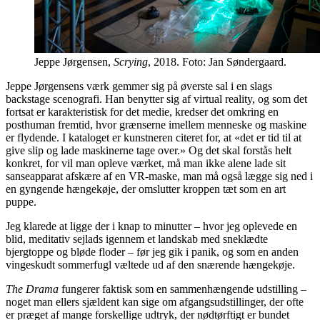
Jeppe Jørgensen,
Scrying
, 2018. Foto: Jan Søndergaard.
Jeppe Jørgensens værk gemmer sig på øverste sal i en slags
backstage scenografi. Han benytter sig af virtual reality, og som det
fortsat er karakteristisk for det medie, kredser det omkring en
posthuman fremtid, hvor grænserne imellem menneske og maskine
er flydende. I kataloget er kunstneren citeret for, at «det er tid til at
give slip og lade maskinerne tage over.» Og det skal forstås helt
konkret, for vil man opleve værket, må man ikke alene lade sit
sanseapparat afskære af en VR-maske, man må også lægge sig ned i
en gyngende hængekøje, der omslutter kroppen tæt som en art
puppe.
Jeg klarede at ligge der i knap to minutter – hvor jeg oplevede en
blid, meditativ sejlads igennem et landskab med sneklædte
bjergtoppe og bløde floder – før jeg gik i panik, og som en anden
vingeskudt sommerfugl væltede ud af den snærende hængekøje.
The Drama
fungerer faktisk som en sammenhængende udstilling –
noget man ellers sjældent kan sige om afgangsudstillinger, der ofte
er præget af mange forskellige udtryk, der nødtørftigt er bundet