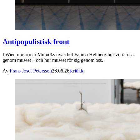
Antipopulistisk front
I Wien omformar Mumoks nya chef Fatima Hellberg hur vi rör oss
genom museet – och hur museet rör sig genom oss.
Av
Frans Josef Petersson
26.06.26
Kritikk