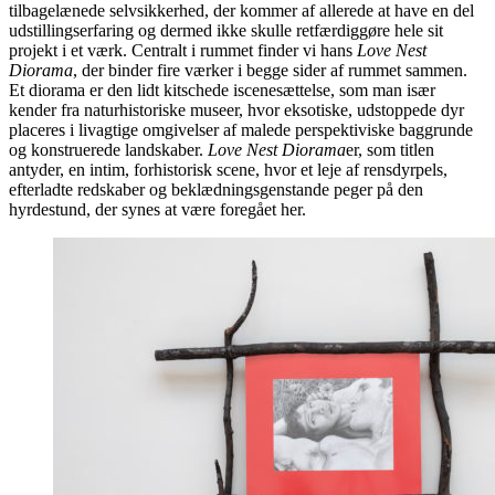
tilbagelænede selvsikkerhed, der kommer af allerede at have en del
udstillingserfaring og dermed ikke skulle retfærdiggøre hele sit
projekt i et værk. Centralt i rummet finder vi hans
Love Nest
Diorama
, der binder fire værker i begge sider af rummet sammen.
Et diorama er den lidt kitschede iscenesættelse, som man især
kender fra naturhistoriske museer, hvor eksotiske, udstoppede dyr
placeres i livagtige omgivelser af malede perspektiviske baggrunde
og konstruerede landskaber.
Love Nest Diorama
er, som titlen
antyder, en intim, forhistorisk scene, hvor et leje af rensdyrpels,
efterladte redskaber og beklædningsgenstande peger på den
hyrdestund, der synes at være foregået her.