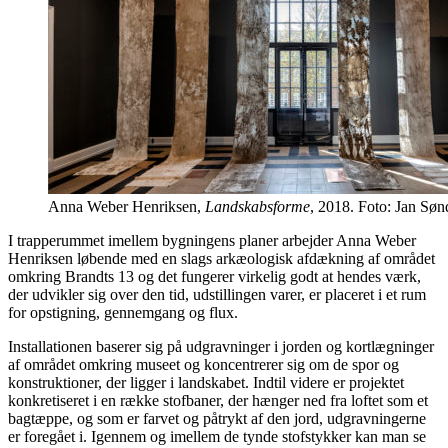
Anna Weber Henriksen,
Landskabsforme
, 2018. Foto: Jan Søn
I trapperummet imellem bygningens planer arbejder Anna Weber
Henriksen løbende med en slags arkæologisk afdækning af området
omkring Brandts 13 og det fungerer virkelig godt at hendes værk,
der udvikler sig over den tid, udstillingen varer, er placeret i et rum
for opstigning, gennemgang og flux.
Installationen baserer sig på udgravninger i jorden og kortlægninger
af området omkring museet og koncentrerer sig om de spor og
konstruktioner, der ligger i landskabet. Indtil videre er projektet
konkretiseret i en række stofbaner, der hænger ned fra loftet som et
bagtæppe, og som er farvet og påtrykt af den jord, udgravningerne
er foregået i. Igennem og imellem de tynde stofstykker kan man se