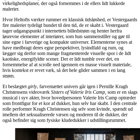
virkelighedsplaner, der også fornemmes i de ellers lidt lukkede
malerier.
Hvor Heltofts værker rummer en klassisk tidsløshed, er Vestergaards
fire malerier tydeligt bundet til den tid, de er skabt i. Vestergaard
tager udgangspunkt i internettets billedstrøm og henter herfra
løsrevne elementer af interiører, som hun sammenstiller og gør til
sine egne i farverige og kompakte universer. Elementerne synes at
have medbragt deres egne perspektiver, lysindfald og rum, og
lægger sig derfor som mange fragmenterede visuelle spor i de lidt
kaotiske, energifyldte scener. Der er lidt tumblr over det, en
fornemmelse af at scrolle ned igennem en masse visuelt materiale,
hvis kontekst er revet væk, så det hele glider sammen i en lang
strøm.
Et beslægtet
girly
, farvemættet univers går igen i Pernille Kragh
Christensens videoværk
Sisters of Valerie Iris Camp,
som er en slags
musical i syv akter, hvor hovedpersonen Valerie Iris Camp optræder
som frontfigur for et kor af dukker, hun selv har skabt. I den centrale
rolle performer Kragh Christensen sig selv som kvinde, spændt ud
imellem det seksualiserede væsen og moderen til de dukker, der
også befinder sig som fysiske kludedukker i udstillingsrummet.