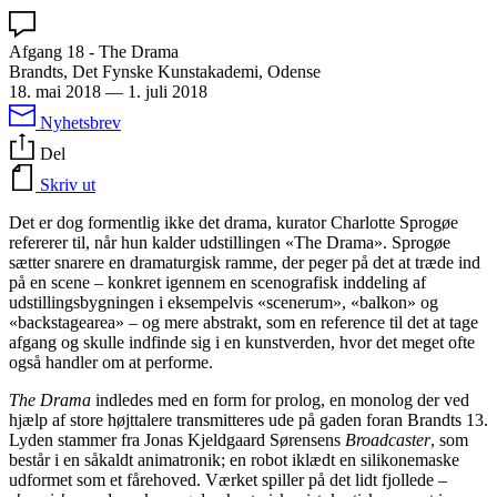
Afgang 18 - The Drama
Brandts, Det Fynske Kunstakademi, Odense
18. mai 2018
—
1. juli 2018
Nyhetsbrev
Del
Skriv ut
Det er dog formentlig ikke det drama, kurator Charlotte Sprogøe
refererer til, når hun kalder udstillingen «The Drama». Sprogøe
sætter snarere en dramaturgisk ramme, der peger på det at træde ind
på en scene – konkret igennem en scenografisk inddeling af
udstillingsbygningen i eksempelvis «scenerum», «balkon» og
«backstagearea» – og mere abstrakt, som en reference til det at tage
afgang og skulle indfinde sig i en kunstverden, hvor det meget ofte
også handler om at performe.
The Drama
indledes med en form for prolog, en monolog der ved
hjælp af store højttalere transmitteres ude på gaden foran Brandts 13.
Lyden stammer fra Jonas Kjeldgaard Sørensens
Broadcaster
, som
består i en såkaldt animatronik; en robot iklædt en silikonemaske
udformet som et fårehoved. Værket spiller på det lidt fjollede –