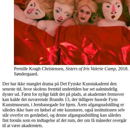
Pernille Kragh Christensen,
Sisters of Iris Valerie Camp
, 2018.
Søndergaard.
Der har ikke manglet drama på Det Fynske Kunstakademi den
seneste tid, hvor skolens fremtid undertiden har set ualmindelig
dyster ud. Først for nyligt faldt det på plads, at akademiet fremover
kan kalde det nuværende Brandts 13, der tidligere husede Fyns
Kunstmuseum, i Jernbanegade for hjem. Årets afgangsudstilling er
således ikke bare en fødsel af otte kunstnere, også institutionen selv
står overfor en genfødsel, og denne afgangsudstilling kan således
fint forstås som en indtagelse af det rum, der om få måneder overgår
til at være akademiets.