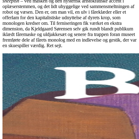
sheepish
– ved masken og den hysterisk aristokratiske accent i
oplæserstemmen, og det lidt uhyggelige ved sammensmeltningen af
robot og væsen. Den er, om man vil, en ulv i fåreklæder eller et
offerlam for den kapitalistiske udnyttelse af dyrets krop, som
monologen kredser om. Til ferniseringen fik værket en ekstra
dimension, da Kjeldgaard Sørensen selv gik rundt blandt publikum
iklædt fåremaske og uldjakkesæt og senere fra trappen foran museet
fremførte dele af fårets monolog med en indlevelse og gestik, der var
en skuespiller værdig. Ret sejt.