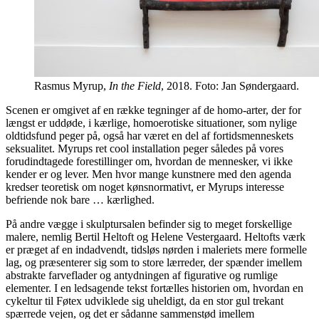
Rasmus Myrup,
In the Field
, 2018. Foto: Jan Søndergaard.
Scenen er omgivet af en række tegninger af de homo-arter, der for
længst er uddøde, i kærlige, homoerotiske situationer, som nylige
oldtidsfund peger på, også har været en del af fortidsmenneskets
seksualitet. Myrups ret cool installation peger således på vores
forudindtagede forestillinger om, hvordan de mennesker, vi ikke
kender er og lever. Men hvor mange kunstnere med den agenda
kredser teoretisk om noget kønsnormativt, er Myrups interesse
befriende nok bare … kærlighed.
På andre vægge i skulptursalen befinder sig to meget forskellige
malere, nemlig Bertil Heltoft og Helene Vestergaard. Heltofts værk
er præget af en indadvendt, tidsløs nørden i maleriets mere formelle
lag, og præsenterer sig som to store lærreder, der spænder imellem
abstrakte farveflader og antydningen af figurative og rumlige
elementer. I en ledsagende tekst fortælles historien om, hvordan en
cykeltur til Føtex udviklede sig uheldigt, da en stor gul trekant
spærrede vejen, og det er sådanne sammenstød imellem