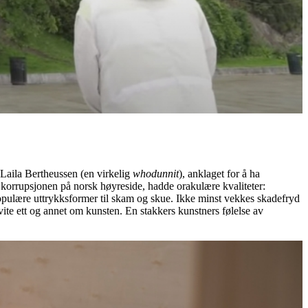
Laila Bertheussen (en virkelig
whodunnit
), anklaget for å ha
ke korrupsjonen på norsk høyreside, hadde orakulære kvaliteter:
opulære uttrykksformer til skam og skue. Ikke minst vekkes skadefryd
 vite ett og annet om kunsten. En stakkers kunstners følelse av