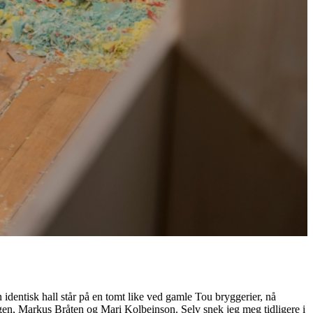
n identisk hall står på en tomt like ved gamle Tou bryggerier, nå
 Sagen, Markus Bråten og Mari Kolbeinson. Selv snek jeg meg tidligere i