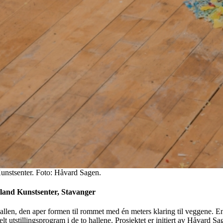
Kunstsenter. Foto: Håvard Sagen.
land Kunstsenter, Stavanger
 hallen, den aper formen til rommet med én meters klaring til veggene. E
elt utstillingsprogram i de to hallene. Prosjektet er initiert av Håvard