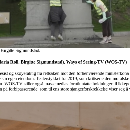
 Birgitte Sigmundstad.
aria Roll, Birgitte Sigmundstad), Ways of Seeing-TV (WOS-TV)
ist og skøyeraktig fra rettsaken mot den forhenværende ministerkona 
sere sin egen eiendom. Teaterstykket fra 2019, som kritiserte den morals
n. WOS-TV stiller også massemedias forutinntatte holdninger til ikkep
en på forbipasserende, som til ens store sjangerforskrekkelse viser seg å