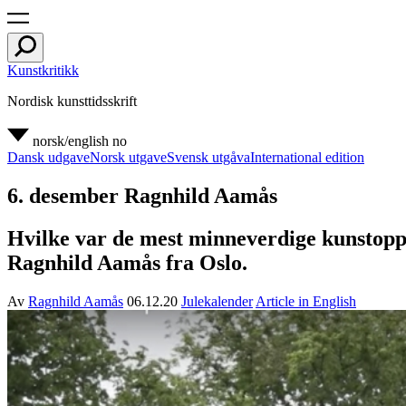
Kunstkritikk
Nordisk kunsttidsskrift
norsk/english
no
Dansk udgave
Norsk utgave
Svensk utgåva
International edition
6. desember Ragnhild Aamås
Hvilke var de mest minneverdige kunstopple
Ragnhild Aamås fra Oslo.
Av
Ragnhild Aamås
06.12.20
Julekalender
Article in English