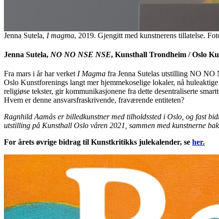
Jenna Sutela,
I magma
, 2019. Gjengitt med kunstnerens tillatelse. Fo
Jenna Sutela,
NO NO NSE NSE
, Kunsthall Trondheim / Oslo K
Fra mars i år har verket
I Magma
fra Jenna Sutelas utstilling NO NO N
Oslo Kunstforenings langt mer hjemmekoselige lokaler, nå huleaktige og 
religiøse tekster, gir kommunikasjonene fra dette desentraliserte sma
Hvem er denne ansvarsfraskrivende, fraværende entiteten?
Ragnhild Aamås er billedkunstner med tilholdssted i Oslo, og fast bid
utstilling på Kunsthall Oslo våren 2021, sammen med kunstnerne ba
For årets øvrige bidrag til Kunstkritikks julekalender, se
her.