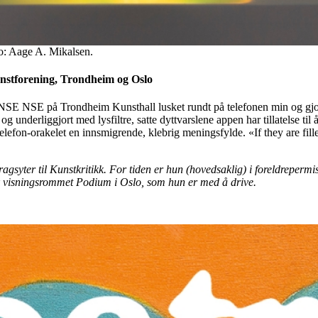
to: Aage A. Mikalsen.
unstforening, Trondheim og Oslo
SE NSE på Trondheim Kunsthall lusket rundt på telefonen min og gjort i
underliggjort med lysfiltre, satte dyttvarslene appen har tillatelse til å
rttelefon-orakelet en innsmigrende, klebrig meningsfylde. «If they are 
ragsyter til Kunstkritikk. For tiden er hun (hovedsaklig) i foreldrepe
k visningsrommet Podium i Oslo, som hun er med å drive.