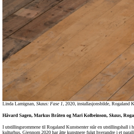
Linda Lamignan,
Skaus: Fase 1
, 2020, installasjonsbilde, Rogaland 
Håvard Sagen, Markus Bråten og Mari Kolbeinson,
Skaus
, Roga
I utstillingsrommene til Rogaland Kunstsenter står en utstillingshall i
kulturhus. Gjennom 2020 har åtte kunstnere fulgt hverandre i et parall