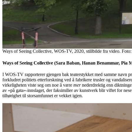
Ways of Seeing Collective, WOS-TV, 2020, stillbilde fra video. Foto:
Ways of Seeing Collective (Sara Baban, Hanan Benammar, Pia M
I WOS-TV rapporterer gjengen bak teaterstykket med samme navn pres
forkludret politiets etterforskning ved å fabrikere trusler og vandali
virkeligheten viste seg om noe å være
mer
nederdrektig enn diktninge
av «på gata»-innslaget, der faksimilier av kunstverk blir viftet for nes
tilhørighet til storsamfunnet er vekket igjen.