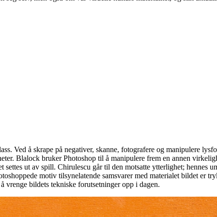
ass. Ved å skrape på negativer, skanne, fotografere og manipulere lysf
igheter. Blalock bruker Photoshop til å manipulere frem en annen virkeligh
et settes ut av spill. Chirulescu går til den motsatte ytterlighet; hennes 
hotoshoppede motiv tilsynelatende samsvarer med materialet bildet er trykk
d å vrenge bildets tekniske forutsetninger opp i dagen.