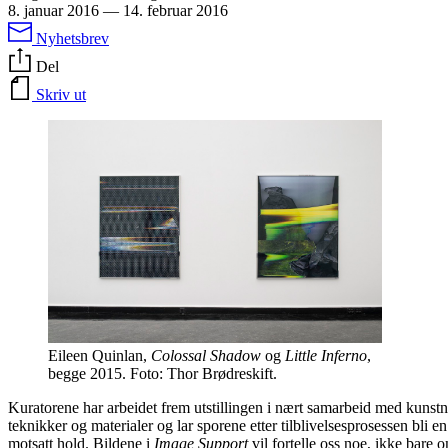
8. januar 2016
—
14. februar 2016
Nyhetsbrev
Del
Skriv ut
Eileen Quinlan,
Colossal Shadow
og
Little Inferno
,
begge 2015. Foto: Thor Brødreskift.
Kuratorene har arbeidet frem utstillingen i nært samarbeid med kunst
teknikker og materialer og lar sporene etter tilblivelsesprosessen bli 
motsatt hold. Bildene i
Image Support
vil fortelle oss noe, ikke bare o