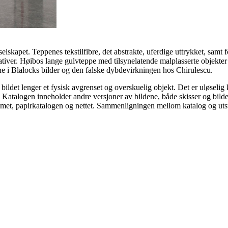
 selskapet. Teppenes tekstilfibre, det abstrakte, uferdige uttrykket, samt
iver. Høibos lange gulvteppe med tilsynelatende malplasserte objekter
ene i Blalocks bilder og den falske dybdevirkningen hos Chirulescu.
ildet lenger et fysisk avgrenset og overskuelig objekt. Det er uløselig 
en. Katalogen inneholder andre versjoner av bildene, både skisser og bild
rommet, papirkatalogen og nettet. Sammenligningen mellom katalog og utst