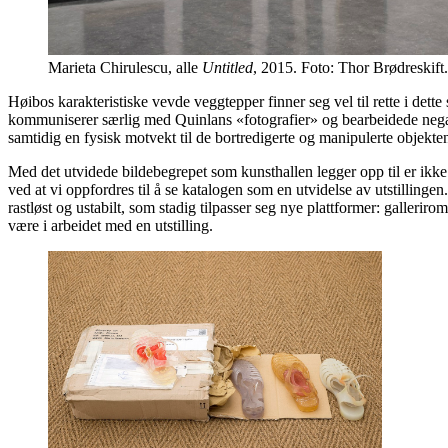
Marieta Chirulescu, alle
Untitled
, 2015. Foto: Thor Brødreskift.
Høibos karakteristiske vevde veggtepper finner seg vel til rette i dette
kommuniserer særlig med Quinlans «fotografier» og bearbeidede negat
samtidig en fysisk motvekt til de bortredigerte og manipulerte objekt
Med det utvidede bildebegrepet som kunsthallen legger opp til er ikke b
ved at vi oppfordres til å se katalogen som en utvidelse av utstilling
rastløst og ustabilt, som stadig tilpasser seg nye plattformer: galleri
være i arbeidet med en utstilling.