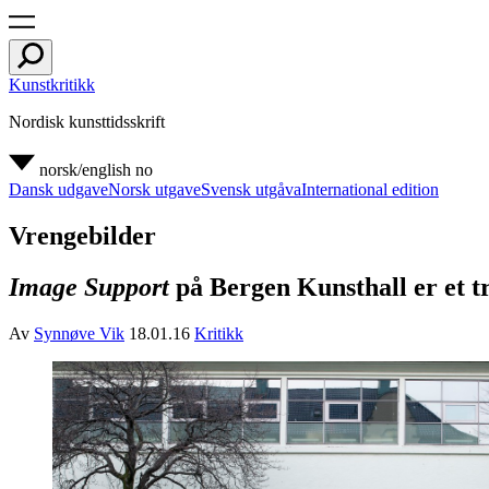
Kunstkritikk
Nordisk kunsttidsskrift
norsk/english
no
Dansk udgave
Norsk utgave
Svensk utgåva
International edition
Vrengebilder
Image Support
på Bergen Kunsthall er et tr
Av
Synnøve Vik
18.01.16
Kritikk