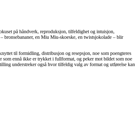
 fokuset på håndverk, reproduksjon, tilfeldighet og intuisjon,
 – bronsebananer, en Miu Miu-skoeske, en twistsjokolade – blir
knyttet til formidling, distribusjon og resepsjon, noe som poengteres
er som ennå ikke er trykket i fullformat, og peker mot bildet som noe
illing understreker også hvor tilfeldig valg av format og utførelse kan