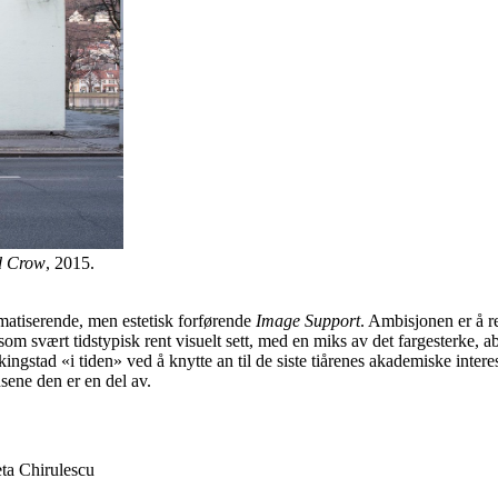
nd Crow
, 2015.
matiserende, men estetisk forførende
Image Support
. Ambisjonen er å ref
om svært tidstypisk rent visuelt sett, med en miks av det fargesterke, ab
ingstad «i tiden» ved å knytte an til de siste tiårenes akademiske inter
sene den er en del av.
ta Chirulescu