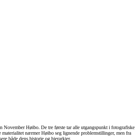
 November Høibo. De tre første tar alle utgangspunkt i fotografiske
nde materialitet nærmer Høibo seg lignende problemstillinger, men fra
sere både dens historie og hierarkier.