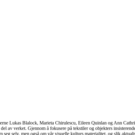
nerne Lukas Blalock, Marieta Chirulescu, Eileen Quinlan og Ann Cathrin
en del av verket. Gjennom å fokusere på tekstiler og objekters insistere
m seg selv, men også om vår visuelle kulturs materialitet, og slik aktuali