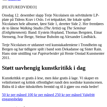
[FEATUREDVIDEO]
Onsdag 12. desember slapp Terje Nicolaisen sin selvtitulerte LP-
plate på Tidens Krav i Oslo. I et tettpakket, lite lokale spilte
Nicolaisen hele albumet, først Side 1, deretter Side 2. Her fremføres
de to låtene
Walking Studio (The Artist)
og
The Seminar
(Enlightenment)
. Band: Eystein Hopland, Thomas Bergsten, Einar
Stenseng, Ivar Berge, Steinar Buholm og Alexander Lindbäck.
Terje Nicolaisen er utdannet ved kunstakademiene i Trondheim og
Bergen og har tidligere spilt i band som Dekadanse og Sister Rain.
Hans siste utstilling var
Papirarbeider
på Henie Onstad Kunstsenter
2011.
Støtt uavhengig kunstkritikk i dag
Kunstkritikk er gratis å lese, men ikke gratis å lage. Vi skaper en
velinformert og kritisk offentlighet rundt den nordiske kunstscenen.
Bidra til å sikre tidsskriftets fremtid og til å gjøre oss enda bedre!
50 kr per måned
100 kr per måned
250 kr per måned
Valgfritt
engangsbeløp