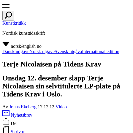
Kunstkritikk
Nordisk kunsttidsskrift
norsk/english
no
Dansk udgave
Norsk utgave
Svensk utgåva
International edition
Terje Nicolaisen på Tidens Krav
Onsdag 12. desember slapp Terje
Nicolaisen sin selvtitulerte LP-plate på
Tidens Krav i Oslo.
Av
Jonas Ekeberg
17.12.12
Video
Nyhetsbrev
Del
Skriv ut