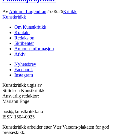
Av
Abirami Logendran
25.06.26
Kritikk
Kunstkritikk
Om Kunstkritikk
Kontakt
Redaksjon
Skribenter
Annonseinformasjon
Arkiv
Nyhetsbrev
Facebook
Instagram
Kunstkritikk utgis av
Stiftelsen Kunstkritikk
Ansvarlig redaktør:
Mariann Enge
post@kunstkritikk.no
ISSN 1504-0925
Kunstkritikk arbeider etter Vær Varsom-plakaten for god
presseskikk.