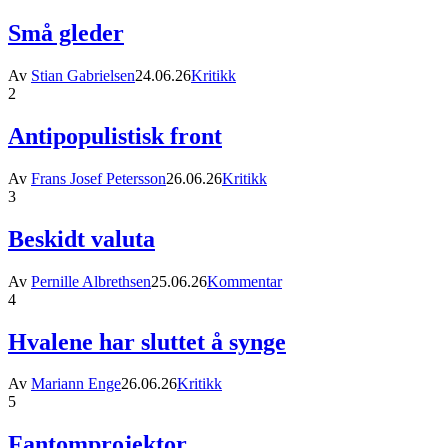
Små gleder
Av
Stian Gabrielsen
24.06.26
Kritikk
2
Antipopulistisk front
Av
Frans Josef Petersson
26.06.26
Kritikk
3
Beskidt valuta
Av
Pernille Albrethsen
25.06.26
Kommentar
4
Hvalene har sluttet å synge
Av
Mariann Enge
26.06.26
Kritikk
5
Fantomprojektor