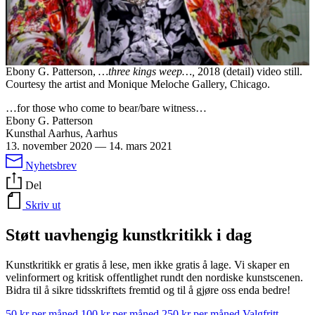
Ebony G. Patterson,
…three kings weep…,
2018 (detail) video still.
Courtesy the artist and Monique Meloche Gallery, Chicago.
…for those who come to bear/bare witness…
Ebony G. Patterson
Kunsthal Aarhus, Aarhus
13. november 2020
—
14. mars 2021
Nyhetsbrev
Del
Skriv ut
Støtt uavhengig kunstkritikk i dag
Kunstkritikk er gratis å lese, men ikke gratis å lage. Vi skaper en
velinformert og kritisk offentlighet rundt den nordiske kunstscenen.
Bidra til å sikre tidsskriftets fremtid og til å gjøre oss enda bedre!
50 kr per måned
100 kr per måned
250 kr per måned
Valgfritt