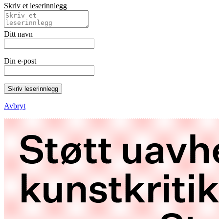
Skriv et leserinnlegg
Ditt navn
Din e-post
Skriv leserinnlegg
Avbryt