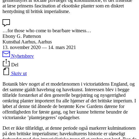
gennemsyret af sociale privileger og kolonihistorie, er det fristende
at læse prinsens fascination af eksotiske planter som en diskret
hentydning til britisk imperialisme.
…for those who come to bear/bare witness…
Ebony G. Patterson
Kunsthal Aarhus, Aarhus
13. november 2020
—
14. mars 2021
Nyhetsbrev
Del
Skriv ut
Botanik blev noget af et modefænomen i victoriatidens England, og
det samme gjaldt havebrug og havekunst. Interessen blev i begge
tilfælde forstærket af den generelle begejstring og nysgerrighed
omkring planter importeret fra alle hjørner af det britiske imperium. I
løbet af denne tid åbnede de berømte Kew Gardens dørene for
offentligheden for første gang, og her kunne briterne beundre de
victorianske ’plantejægeres’ opdagelser.
Det er ikke tilfældigt, at denne periode også markerer kulminationen
på ​​den britiske imperialisme; havekulturens historie er uløseligt