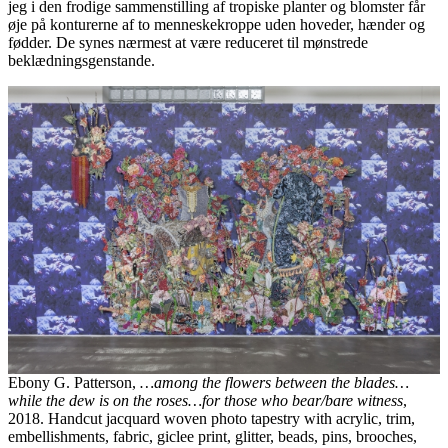
jeg i den frodige sammenstilling af tropiske planter og blomster får
øje på konturerne af to menneskekroppe uden hoveder, hænder og
fødder. De synes nærmest at være reduceret til mønstrede
beklædningsgenstande.
Ebony G. Patterson,
…among the flowers between the blades…
while the dew is on the roses…for those who bear/bare witness
,
2018. Handcut jacquard woven photo tapestry with acrylic, trim,
embellishments, fabric, giclee print, glitter, beads, pins, brooches,