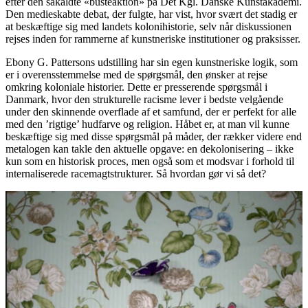
efter den såkaldte «busteaktion» på Det Kgl. Danske Kunstakademi.
Den medieskabte debat, der fulgte, har vist, hvor svært det stadig er
at beskæftige sig med landets kolonihistorie, selv når diskussionen
rejses inden for rammerne af kunstneriske institutioner og praksisser.
Ebony G. Pattersons udstilling har sin egen kunstneriske logik, som
er i overensstemmelse med de spørgsmål, den ønsker at rejse
omkring koloniale historier. Dette er presserende spørgsmål i
Danmark, hvor den strukturelle racisme lever i bedste velgående
under den skinnende overflade af et samfund, der er perfekt for alle
med den ’rigtige’ hudfarve og religion. Håbet er, at man vil kunne
beskæftige sig med disse spørgsmål på måder, der rækker videre end
metalogen kan takle den aktuelle opgave: en dekolonisering – ikke
kun som en historisk proces, men også som et modsvar i forhold til
internaliserede racemagtstrukturer. Så hvordan gør vi så det?