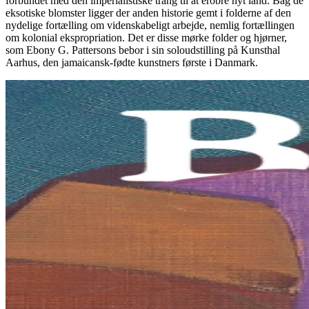
forbundet med den imperialistiske trang til at erobre nyt land. Bag de
eksotiske blomster ligger der anden historie gemt i folderne af den
nydelige fortælling om videnskabeligt arbejde, nemlig fortællingen
om kolonial ekspropriation. Det er disse mørke folder og hjørner,
som Ebony G. Pattersons bebor i sin soloudstilling på Kunsthal
Aarhus, den jamaicansk-fødte kunstners første i Danmark.