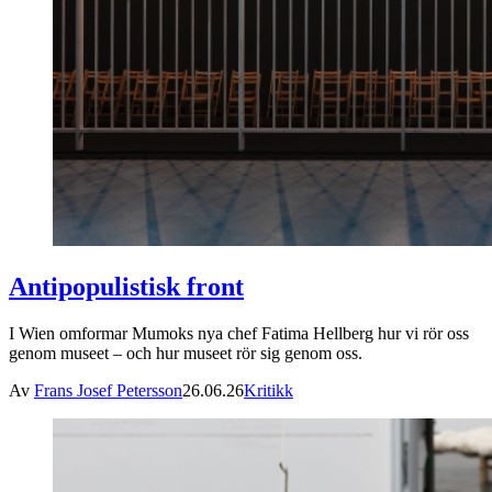
Antipopulistisk front
I Wien omformar Mumoks nya chef Fatima Hellberg hur vi rör oss
genom museet – och hur museet rör sig genom oss.
Av
Frans Josef Petersson
26.06.26
Kritikk