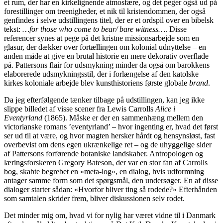
et rum, der har en kirkelignende atmosfære, og det peger også ud på
forestillinger om treenigheder, et nik til kristendommen, der også
genfindes i selve udstillingens titel, der er et ordspil over en bibelsk
tekst:
…for those who come to bear/ bare witness…
. Disse
referencer synes at pege på det kristne missionsarbejde som en
glasur, der dækker over fortællingen om kolonial udnyttelse – en
anden måde at give en brutal historie en mere dekorativ overflade
på. Pattersons flair for udsmykning minder da også om barokkens
elaborerede udsmykningsstil, der i forlængelse af den katolske
kirkes koloniale arbejde blev kunsthistoriens første globale
brand
.
Da jeg efterfølgende tænker tilbage på udstillingen, kan jeg ikke
slippe billedet af visse scener fra Lewis Carrolls
Alice i
Eventyrland
(1865). Måske er der en sammenhæng mellem den
victorianske romans ’eventyrland’ – hvor ingenting er, hvad det først
ser ud til at være, og hvor magten hersker hårdt og hensynsløst, fast
overbevist om dens egen ukrænkelige ret – og de uhyggelige sider
af Pattersons forførende botaniske landskaber. Antropologen og
læringsforskeren Gregory Bateson, der var en stor fan af Carrolls
bog, skabte begrebet en «meta-log», en dialog, hvis udformning
antager samme form som det spørgsmål, den undersøger. En af disse
dialoger starter sådan: «Hvorfor bliver ting så rodede?» Efterhånden
som samtalen skrider frem, bliver diskussionen selv rodet.
Det minder mig om, hvad vi for nylig har været vidne til i Danmark