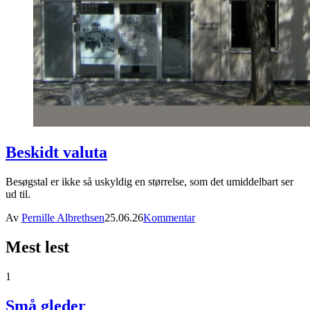
Beskidt valuta
Besøgstal er ikke så uskyldig en størrelse, som det umiddelbart ser
ud til.
Av
Pernille Albrethsen
25.06.26
Kommentar
Mest lest
1
Små gleder