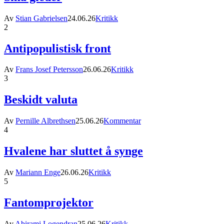
Av
Stian Gabrielsen
24.06.26
Kritikk
2
Antipopulistisk front
Av
Frans Josef Petersson
26.06.26
Kritikk
3
Beskidt valuta
Av
Pernille Albrethsen
25.06.26
Kommentar
4
Hvalene har sluttet å synge
Av
Mariann Enge
26.06.26
Kritikk
5
Fantomprojektor
Av
Abirami Logendran
25.06.26
Kritikk