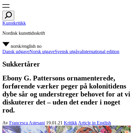
Kunstkritikk
Nordisk kunsttidsskrift
norsk/english
no
Dansk udgave
Norsk utgave
Svensk utgåva
International edition
Sukkertårer
Ebony G. Pattersons ornamenterede,
forførende værker peger på kolonitidens
dybe sår og understreger behovet for at vi
diskuterer det – uden det ender i noget
rod.
Av
Francesca Astesani
19.01.21
Kritikk
Article in English