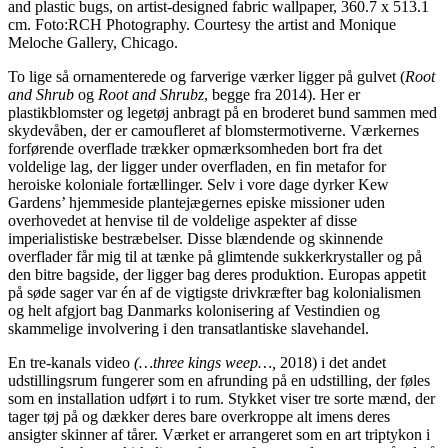
and plastic bugs, on artist-designed fabric wallpaper, 360.7 x 513.1
cm. Foto:RCH Photography. Courtesy the artist and Monique
Meloche Gallery, Chicago.
To lige så ornamenterede og farverige værker ligger på gulvet (
Root
and Shrub
og
Root and Shrubz
, begge fra 2014). Her er
plastikblomster og legetøj anbragt på en broderet bund sammen med
skydevåben, der er camoufleret af blomstermotiverne. Værkernes
forførende overflade trækker opmærksomheden bort fra det
voldelige lag, der ligger under overfladen, en fin metafor for
heroiske koloniale fortællinger. Selv i vore dage dyrker Kew
Gardens’ hjemmeside plantejægernes episke missioner uden
overhovedet at henvise til de voldelige aspekter af disse
imperialistiske bestræbelser. Disse blændende og skinnende
overflader får mig til at tænke på glimtende sukkerkrystaller og på
den bitre bagside, der ligger bag deres produktion. Europas appetit
på søde sager var én af ​​de vigtigste drivkræfter bag kolonialismen
og helt afgjort bag Danmarks kolonisering af Vestindien og
skammelige involvering i den transatlantiske slavehandel.
En tre-kanals video
(…three kings weep…,
2018) i det andet
udstillingsrum fungerer som en afrunding på en udstilling, der føles
som en installation udført i to rum. Stykket viser tre sorte mænd, der
tager tøj på og dækker deres bare overkroppe alt imens deres
ansigter skinner af tårer. Værket er arrangeret som en art triptykon i