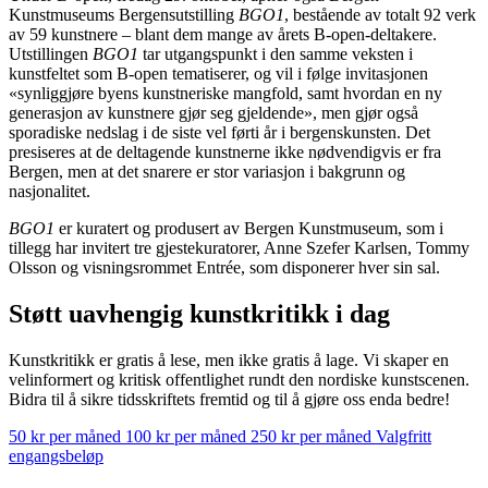
Kunstmuseums Bergensutstilling
BGO1
, bestående av totalt 92 verk
av 59 kunstnere – blant dem mange av årets B-open-deltakere.
Utstillingen
BGO1
tar utgangspunkt i den samme veksten i
kunstfeltet som B-open tematiserer, og vil i følge invitasjonen
«synliggjøre byens kunstneriske mangfold, samt hvordan en ny
generasjon av kunstnere gjør seg gjeldende», men gjør også
sporadiske nedslag i de siste vel førti år i bergenskunsten. Det
presiseres at de deltagende kunstnerne ikke nødvendigvis er fra
Bergen, men at det snarere er stor variasjon i bakgrunn og
nasjonalitet.
BGO1
er kuratert og produsert av Bergen Kunstmuseum, som i
tillegg har invitert tre gjestekuratorer, Anne Szefer Karlsen, Tommy
Olsson og visningsrommet Entrée, som disponerer hver sin sal.
Støtt uavhengig kunstkritikk i dag
Kunstkritikk er gratis å lese, men ikke gratis å lage. Vi skaper en
velinformert og kritisk offentlighet rundt den nordiske kunstscenen.
Bidra til å sikre tidsskriftets fremtid og til å gjøre oss enda bedre!
50 kr per måned
100 kr per måned
250 kr per måned
Valgfritt
engangsbeløp