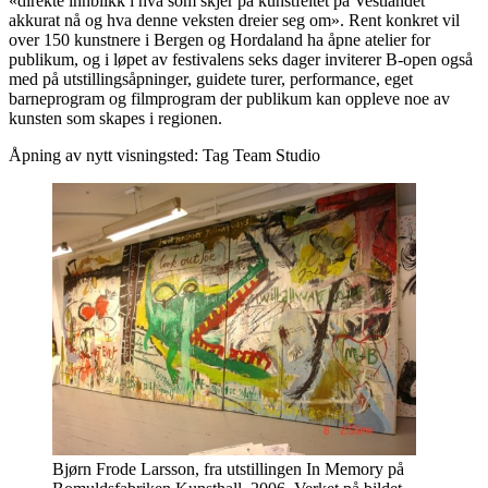
«direkte innblikk i hva som skjer på kunstfeltet på Vestlandet
akkurat nå og hva denne veksten dreier seg om». Rent konkret vil
over 150 kunstnere i Bergen og Hordaland ha åpne atelier for
publikum, og i løpet av festivalens seks dager inviterer B-open også
med på utstillingsåpninger, guidete turer, performance, eget
barneprogram og filmprogram der publikum kan oppleve noe av
kunsten som skapes i regionen.
Åpning av nytt visningsted: Tag Team Studio
Bjørn Frode Larsson, fra utstillingen In Memory på