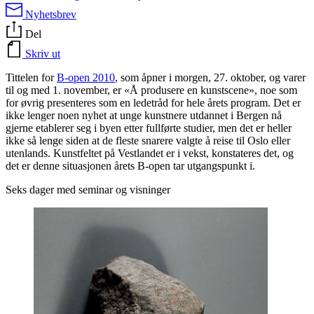
Nyhetsbrev
Del
Skriv ut
Tittelen for
B-open 2010
, som åpner i morgen, 27. oktober, og varer
til og med 1. november, er «Å produsere en kunstscene», noe som
for øvrig presenteres som en ledetråd for hele årets program. Det er
ikke lenger noen nyhet at unge kunstnere utdannet i Bergen nå
gjerne etablerer seg i byen etter fullførte studier, men det er heller
ikke så lenge siden at de fleste snarere valgte å reise til Oslo eller
utenlands. Kunstfeltet på Vestlandet er i vekst, konstateres det, og
det er denne situasjonen årets B-open tar utgangspunkt i.
Seks dager med seminar og visninger