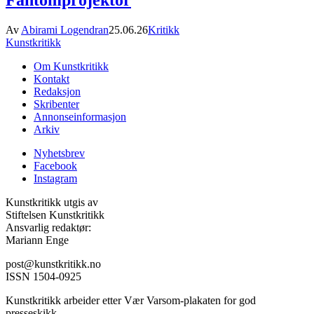
Fantomprojektor
Av
Abirami Logendran
25.06.26
Kritikk
Kunstkritikk
Om Kunstkritikk
Kontakt
Redaksjon
Skribenter
Annonseinformasjon
Arkiv
Nyhetsbrev
Facebook
Instagram
Kunstkritikk utgis av
Stiftelsen Kunstkritikk
Ansvarlig redaktør:
Mariann Enge
post@kunstkritikk.no
ISSN 1504-0925
Kunstkritikk arbeider etter Vær Varsom-plakaten for god
presseskikk.