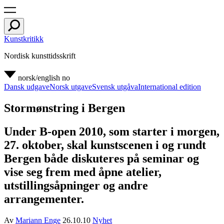
Kunstkritikk
Nordisk kunsttidsskrift
norsk/english
no
Dansk udgave
Norsk utgave
Svensk utgåva
International edition
Stormønstring i Bergen
Under B-open 2010, som starter i morgen,
27. oktober, skal kunstscenen i og rundt
Bergen både diskuteres på seminar og
vise seg frem med åpne atelier,
utstillingsåpninger og andre
arrangementer.
Av
Mariann Enge
26.10.10
Nyhet