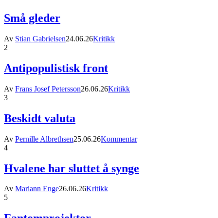
Små gleder
Av
Stian Gabrielsen
24.06.26
Kritikk
2
Antipopulistisk front
Av
Frans Josef Petersson
26.06.26
Kritikk
3
Beskidt valuta
Av
Pernille Albrethsen
25.06.26
Kommentar
4
Hvalene har sluttet å synge
Av
Mariann Enge
26.06.26
Kritikk
5