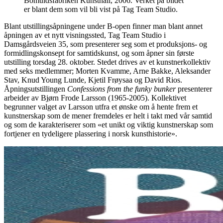
Bomuldsfabriken Kunsthall, 2006. Verket på bildet
er blant dem som vil bli vist på Tag Team Studio.
Blant utstillingsåpningene under B-open finner man blant annet
åpningen av et nytt visningssted, Tag Team Studio i
Damsgårdsveien 35, som presenterer seg som et produksjons- og
formidlingskonsept for samtidskunst, og som åpner sin første
utstilling torsdag 28. oktober. Stedet drives av et kunstnerkollektiv
med seks medlemmer; Morten Kvamme, Arne Bakke, Aleksander
Stav, Knud Young Lunde, Kjetil Frøysaa og David Rios.
Åpningsutstillingen
Confessions from the funky bunker
presenterer
arbeider av Bjørn Frode Larsson (1965-2005). Kollektivet
begrunner valget av Larsson utfra et ønske om å hente frem et
kunstnerskap som de mener fremdeles er helt i takt med vår samtid
og som de karakteriserer som «et unikt og viktig kunstnerskap som
fortjener en tydeligere plassering i norsk kunsthistorie».