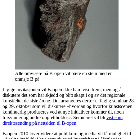
Alle omvisere på B-open vil bære en stein med en
oransje B på.
I følge invitasjonen vil B-open ikke bare vise frem, men også
diskutere det som har skjedd og blitt skapt i og av det regionale
kunstfeltet de siste årene. Det arrangeres derfor et faglig seminar 28.
og 29. oktober som vil diskutere «hvordan og hvorfor kunstscenen
kontinuerlig produseres ved at nye initiativer kommer til, noen
forsvinner og andre opprettholdes». Seminaret vil bli
vist som
direktesending på nettsiden til B-open
.
B-open 2010 lover videre at publikum og media vil få mulighet til