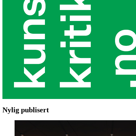
Nylig publisert