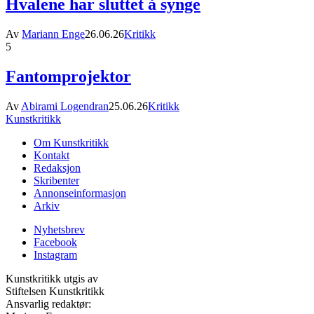
Hvalene har sluttet å synge
Av
Mariann Enge
26.06.26
Kritikk
5
Fantomprojektor
Av
Abirami Logendran
25.06.26
Kritikk
Kunstkritikk
Om Kunstkritikk
Kontakt
Redaksjon
Skribenter
Annonseinformasjon
Arkiv
Nyhetsbrev
Facebook
Instagram
Kunstkritikk utgis av
Stiftelsen Kunstkritikk
Ansvarlig redaktør: