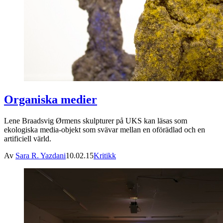
Organiska medier
Lene Braadsvig Ørmens skulpturer på UKS kan läsas som
ekologiska media-objekt som svävar mellan en oförädlad och en
artificiell värld.
Av
Sara R. Yazdani
10.02.15
Kritikk