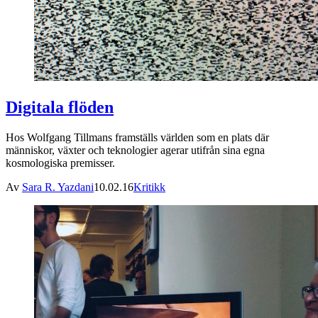
Digitala flöden
Hos Wolfgang Tillmans framställs världen som en plats där
människor, växter och teknologier agerar utifrån sina egna
kosmologiska premisser.
Av
Sara R. Yazdani
10.02.16
Kritikk