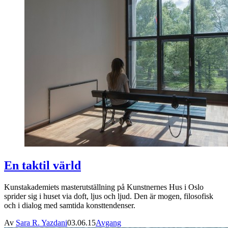
En taktil värld
Kunstakademiets masterutställning på Kunstnernes Hus i Oslo
sprider sig i huset via doft, ljus och ljud. Den är mogen, filosofisk
och i dialog med samtida konsttendenser.
Av
Sara R. Yazdani
03.06.15
Avgang