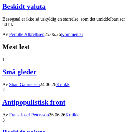
Beskidt valuta
Besøgstal er ikke så uskyldig en størrelse, som det umiddelbart ser
ud til.
Av
Pernille Albrethsen
25.06.26
Kommentar
Mest lest
1
Små gleder
Av
Stian Gabrielsen
24.06.26
Kritikk
2
Antipopulistisk front
Av
Frans Josef Petersson
26.06.26
Kritikk
3