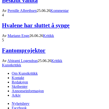
Beskidt valuta
Av
Pernille Albrethsen
25.06.26
Kommentar
4
Hvalene har sluttet å synge
Av
Mariann Enge
26.06.26
Kritikk
5
Fantomprojektor
Av
Abirami Logendran
25.06.26
Kritikk
Kunstkritikk
Om Kunstkritikk
Kontakt
Redaksjon
Skribenter
Annonseinformasjon
Arkiv
Nyhetsbrev
Facebook