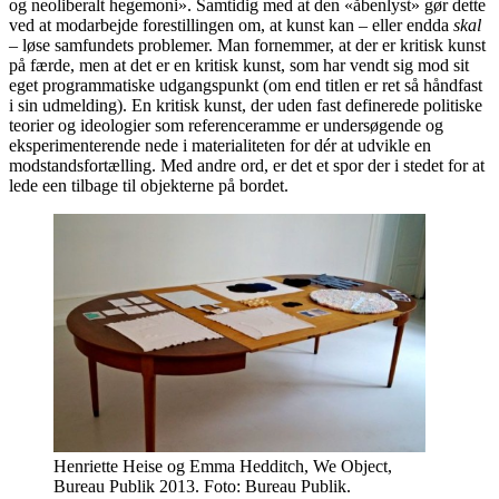
og neoliberalt hegemoni». Samtidig med at den «åbenlyst» gør dette
ved at modarbejde forestillingen om, at kunst kan – eller endda
skal
– løse samfundets problemer. Man fornemmer, at der er kritisk kunst
på færde, men at det er en kritisk kunst, som har vendt sig mod sit
eget programmatiske udgangspunkt (om end titlen er ret så håndfast
i sin udmelding). En kritisk kunst, der uden fast definerede politiske
teorier og ideologier som referenceramme er undersøgende og
eksperimenterende nede i materialiteten for dér at udvikle en
modstandsfortælling. Med andre ord, er det et spor der i stedet for at
lede een tilbage til objekterne på bordet.
Henriette Heise og Emma Hedditch, We Object,
Bureau Publik 2013. Foto: Bureau Publik.