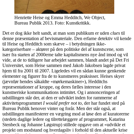
Henriette Heise og Emma Hedditch, We Object,
Bureau Publik 2013. Foto: Kunstkritikk.
Det er dog ikke helt sandt, at man som publikum er uden
clues
til
denne præsentation af bevismateriale. Den erfarne detektiv vil kende
til Heise og Hedditch som skæve – i betydningen ikke-
kategoriserbare – aktører på den politiske del af kunstscene, som
især fra starten af 2000erne talte kapitalismens nye ånd imod og vil
vide, at de to tidligere har arbejdet sammen, blandt andet på Det Fri
Universitet, som Heise sammen med Jakob Jakobsen lagde privat
hjem til fra 2001 til 2007. Ligeledes vil en sådan kunne genkende
elementer og figurer fra de to kunstneres praksisser. Heises skyer
(jævnfør hendes såkaldte «mørkemaskiner»), Hedditchs
repræsentationer af kroppe, og deres fælles interesse i den
kunstneriske kommunikations intimitet. Og i annonceringen af
udstillingen står der, at den er udviklet inden for rammerne af
aktivitetsprogrammet
I would prefer not to
, der har fundet sted på
Bureau Publik henover vinter og forår. Men der står også, at
udstillingen manifesterer en vægring mod at løse den af kuratorerne
(stedets daglige ledere og tilrettelæggere af programmet, Katarina
Stenbeck og Johanne Løgstrup) stillede opgave om at «udvikle et
projekt om modstand og hverdagsliv i forhold til den aktuelle krise