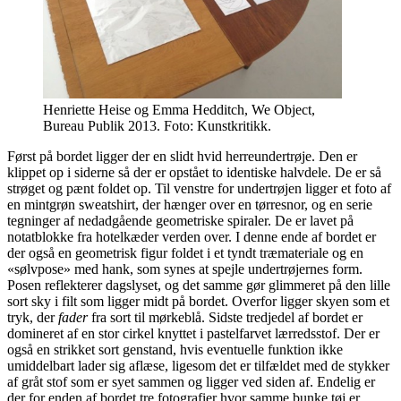
Henriette Heise og Emma Hedditch, We Object,
Bureau Publik 2013. Foto: Kunstkritikk.
Først på bordet ligger der en slidt hvid herreundertrøje. Den er
klippet op i siderne så der er opstået to identiske halvdele. De er så
strøget og pænt foldet op. Til venstre for undertrøjen ligger et foto af
en mintgrøn sweatshirt, der hænger over en tørresnor, og en serie
tegninger af nedadgående geometriske spiraler. De er lavet på
notatblokke fra hotelkæder verden over. I denne ende af bordet er
der også en geometrisk figur foldet i et tyndt træmateriale og en
«sølvpose» med hank, som synes at spejle undertrøjernes form.
Posen reflekterer dagslyset, og det samme gør glimmeret på den lille
sort sky i filt som ligger midt på bordet. Overfor ligger skyen som et
tryk, der
fader
fra sort til mørkeblå. Sidste tredjedel af bordet er
domineret af en stor cirkel knyttet i pastelfarvet lærredsstof. Der er
også en strikket sort genstand, hvis eventuelle funktion ikke
umiddelbart lader sig aflæse, ligesom det er tilfældet med de stykker
af gråt stof som er syet sammen og ligger ved siden af. Endelig er
der for enden af bordet tre fotografier hvor samme bunke tøj er