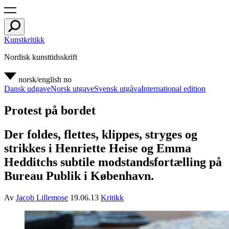
Kunstkritikk
Nordisk kunsttidsskrift
norsk/english
no
Dansk udgave
Norsk utgave
Svensk utgåva
International edition
Protest på bordet
Der foldes, flettes, klippes, stryges og
strikkes i Henriette Heise og Emma
Hedditchs subtile modstandsfortælling på
Bureau Publik i København.
Av
Jacob Lillemose
19.06.13
Kritikk