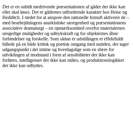
Det er en subtilt medrivende præsentationen af gåder der ikke kan
eller skal løses. Det er gådernes udfordrende karakter hos Heise og
Hedditch. I stedet for at anspore den rationelle fornuft aktiverer de –
med bearbejdningens anarkistiske særegenhed og præsentationens
associative dramaturgi – en opmærksomhed overfor materialernes
uregerlige muligheder og udtrykskraft og for objekternes åbne
forbindelser og forskelle. Som sådan er udstillingen et effektfuldt
billede på en både kritisk og poetisk omgang med nutiden, der tager
udgangspunkt i det intime og hverdagslige som en sfære for
udviklingen af modstand i form af sensibiliteter der ikke kan
forføres, intelligenser der ikke kan måles, og produktionslogikker
der ikke kan udbyttes.