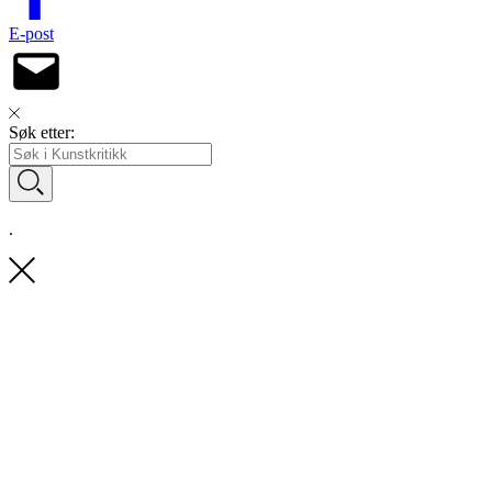
E-post
Søk etter:
.