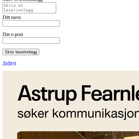
Ditt navn
Din e-post
Skriv leserinnlegg
Avbryt