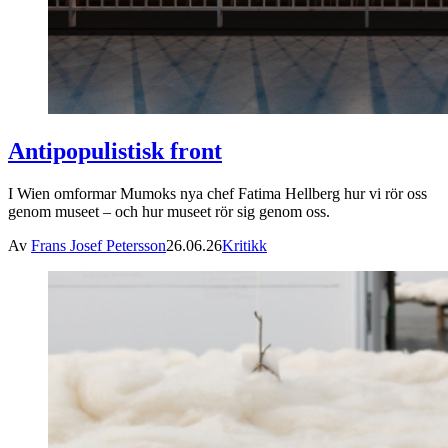
Antipopulistisk front
I Wien omformar Mumoks nya chef Fatima Hellberg hur vi rör oss
genom museet – och hur museet rör sig genom oss.
Av
Frans Josef Petersson
26.06.26
Kritikk