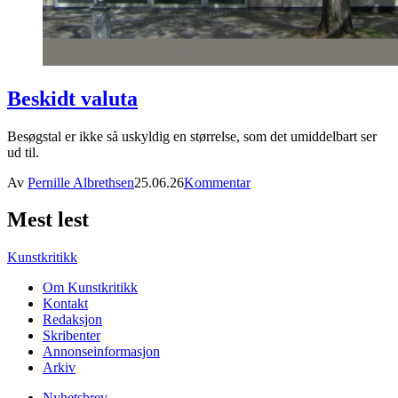
Beskidt valuta
Besøgstal er ikke så uskyldig en størrelse, som det umiddelbart ser
ud til.
Av
Pernille Albrethsen
25.06.26
Kommentar
Mest lest
Kunstkritikk
Om Kunstkritikk
Kontakt
Redaksjon
Skribenter
Annonseinformasjon
Arkiv
Nyhetsbrev