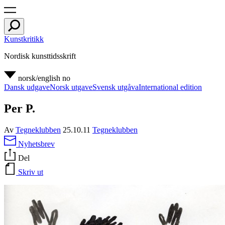
Kunstkritikk
Nordisk kunsttidsskrift
norsk/english
no
Dansk udgave
Norsk utgave
Svensk utgåva
International edition
Per P.
Av
Tegneklubben
25.10.11
Tegneklubben
Nyhetsbrev
Del
Skriv ut