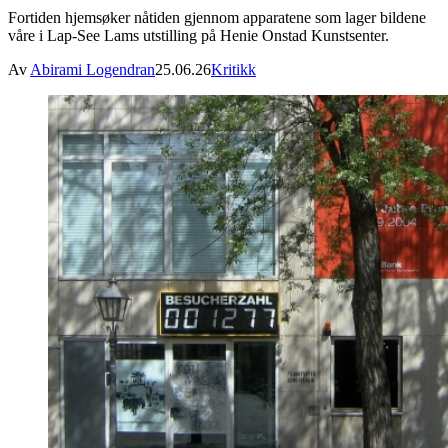
Fortiden hjemsøker nåtiden gjennom apparatene som lager bildene
våre i Lap-See Lams utstilling på Henie Onstad Kunstsenter.
Av
Abirami Logendran
25.06.26
Kritikk