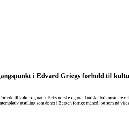
gangspunkt i Edvard Griegs forhold til kultu
orhold til kultur og natur. Seks norske og utenlandske lydkunstnere reist
templativ utstilling som åpnet i Bergen forrige måned, og som nå vises i