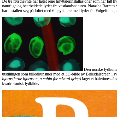
De tre førstnevnte har laget rene høyttalerinstallasjoner som har fått h
naturlige og bearbeidede lyder fra vestlandsnaturen. Natasha Barretts
har installert seg på loftet med 6 høyttalere med lyder fra Folgefonna,
Den norske lydkunstn
utstillingen som billedkunstner med et 3D-bilde av Briksdalsbreen i sv
bjornstjerne bjornson, a cabin for edvard grieg)
laget et halvtimes abs
kvadrofonisk lydbilde.