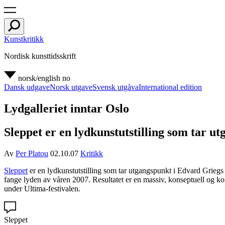
Kunstkritikk
Nordisk kunsttidsskrift
norsk/english
no
Dansk udgave
Norsk utgave
Svensk utgåva
International edition
Lydgalleriet inntar Oslo
Sleppet er en lydkunstutstilling som tar ut
Av
Per Platou
02.10.07
Kritikk
Sleppet
er en lydkunstutstilling som tar utgangspunkt i Edvard Griegs f
fange lyden av våren 2007. Resultatet er en massiv, konseptuell og kon
under Ultima-festivalen.
Sleppet