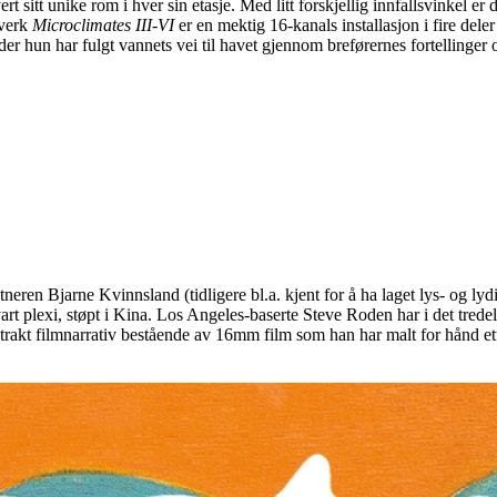
vert sitt unike rom i hver sin etasje. Med litt forskjellig innfallsvinkel 
 verk
Microclimates
III
-VI
er en mektig 16-kanals installasjon i fire del
 der hun har fulgt vannets vei til havet gjennom breførernes fortellinger
eren Bjarne Kvinnsland (tidligere bl.a. kjent for å ha laget lys- og ly
art plexi, støpt i Kina. Los Angeles-baserte Steve Roden har i det trede
trakt filmnarrativ bestående av 16mm film som han har malt for hånd etter