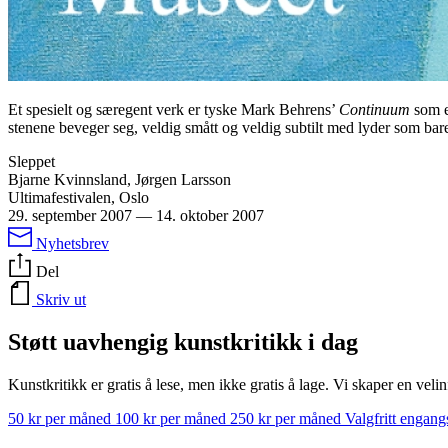
Et spesielt og særegent verk er tyske Mark Behrens’
Continuum
som e
stenene beveger seg, veldig smått og veldig subtilt med lyder som bare 
Sleppet
Bjarne Kvinnsland, Jørgen Larsson
Ultimafestivalen, Oslo
29. september 2007
—
14. oktober 2007
Nyhetsbrev
Del
Skriv ut
Støtt uavhengig kunstkritikk i dag
Kunstkritikk er gratis å lese, men ikke gratis å lage. Vi skaper en velin
50 kr per måned
100 kr per måned
250 kr per måned
Valgfritt engan