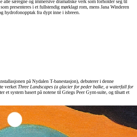
er de alle særegne og immersive dramatiske verk som forholder seg til
er som presenteres i et fullstendig mørklagt rom, mens Jana Winderen
 og hydrofonopptak fra dypt inne i isbreen.
dinstallasjonen på Nydalen T-banestasjon), debuterer i denne
lte verket
Three Landscapes (a glacier for peder balke, a waterfall for
 et system basert på notene til Griegs Peer Gynt-suite, og tilsatt et