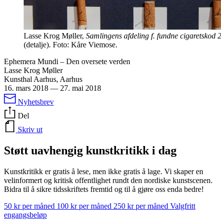
Lasse Krog Møller,
Samlingens afdeling f. fundne cigaretskod 
(detalje). Foto: Kåre Viemose.
Ephemera Mundi – Den oversete verden
Lasse Krog Møller
Kunsthal Aarhus, Aarhus
16. mars 2018
—
27. mai 2018
Nyhetsbrev
Del
Skriv ut
Støtt uavhengig kunstkritikk i dag
Kunstkritikk er gratis å lese, men ikke gratis å lage. Vi skaper en
velinformert og kritisk offentlighet rundt den nordiske kunstscenen.
Bidra til å sikre tidsskriftets fremtid og til å gjøre oss enda bedre!
50 kr per måned
100 kr per måned
250 kr per måned
Valgfritt
engangsbeløp