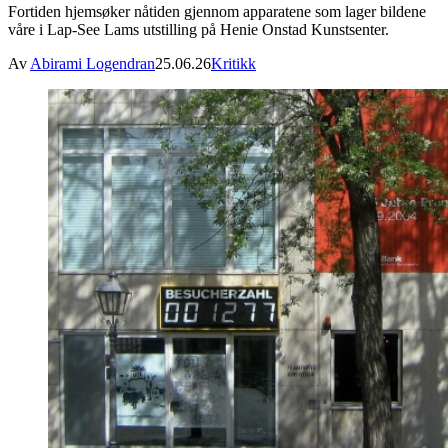
Fortiden hjemsøker nåtiden gjennom apparatene som lager bildene
våre i Lap-See Lams utstilling på Henie Onstad Kunstsenter.
Av
Abirami Logendran
25.06.26
Kritikk