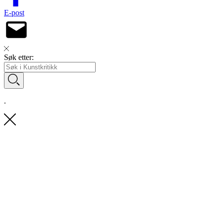
E-post
Søk etter:
.