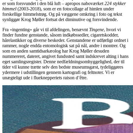
er som forsvundet i den blå luft – apropos naboværket
224 stykker
himmel
(2003-2018), som er en fotocollage af himlen under
forskellige himmelstrøg. Og på væggene omkring i foto og tekst
synliggør Krog Møller fortsat det diminutive og forsvindende.
Fra «ingenting» går vi til afdelingen, benævnt
Tingene
, hvori vi
finder fundne genstande, såsom indkøbssedler, cigaretskodder,
hårelastikker og diverse beskeder. Genstandene er udførligt ordnet i
rammer, nogle endda entomologisk sat på nål, andre i montrer. Og
som en anden samtidsarkæolog har Krog Møller desuden
nummereret, dateret, angivet fundssted samt indskrevet alting i hans
eget samlingsregister. Denne nedfældningsomhyggelighed, der til
tider vil kunne trætte selv den bedste museumsgæst, tydeliggøres
ydermere i udstillingen gennem kartografi og feltnoter. Vi er
unægteligt ude i flueknepperiets raison d’être.