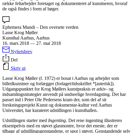
række feltarbejder foretaget og dokumenteret af kunstneren, hvoraf
de også findes i form af bøger.
Ephemera Mundi – Den oversete verden
Lasse Krog Møller
Kunsthal Aarhus, Aarhus
16. mars 2018
—
27. mai 2018
Nyhetsbrev
Del
Skriv ut
Lasse Krog Møller (f. 1972) er bosat i Aarhus og arbejder som
billedkunstner og forlægger (forlaget/tidsskriftet *[asterisk]).
Udgangspunktet for Krog Møllers kunstpraksis er arkiv- og
indsamlingsstrategier anvendt på undseelige hverdagsting. Det har
passet ind i Peter Ole Pedersens kram der, som del af sit
forskningsprojekt Kunst og dokumentar-kultur ved Aarhus
Universitet, har kurateret udstillingen i kunsthallen.
Udstillingen starter med
Ingenting
. Det rene ingenting illustreres
eksempelvis med en støvet glasmontre, hvor det eneste, der er
tilbage af udstillingsgenstandene, er spor i støvet. Genstandende selv