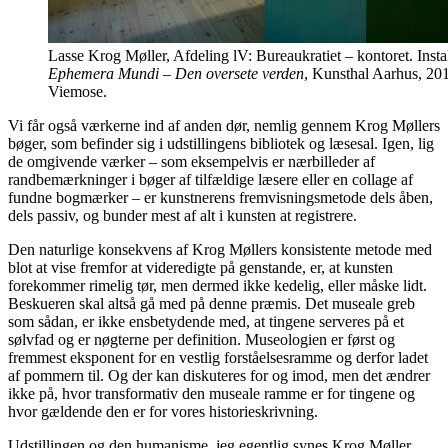
Lasse Krog Møller, Afdeling lV: Bureaukratiet – kontoret. Insta
Ephemera Mundi – Den oversete verden
, Kunsthal Aarhus, 20
Viemose.
Vi får også værkerne ind af anden dør, nemlig gennem Krog Møllers
bøger, som befinder sig i udstillingens bibliotek og læsesal. Igen, lig
de omgivende værker – som eksempelvis er nærbilleder af
randbemærkninger i bøger af tilfældige læsere eller en collage af
fundne bogmærker – er kunstnerens fremvisningsmetode dels åben,
dels passiv, og bunder mest af alt i kunsten at registrere.
Den naturlige konsekvens af Krog Møllers konsistente metode med
blot at vise fremfor at videredigte på genstande, er, at kunsten
forekommer rimelig tør, men dermed ikke kedelig, eller måske lidt.
Beskueren skal altså gå med på denne præmis. Det museale greb
som sådan, er ikke ensbetydende med, at tingene serveres på et
sølvfad og er nøgterne per definition. Museologien er først og
fremmest eksponent for en vestlig forståelsesramme og derfor ladet
af pommern til. Og der kan diskuteres for og imod, men det ændrer
ikke på, hvor transformativ den museale ramme er for tingene og
hvor gældende den er for vores historieskrivning.
Udstillingen og den humanisme, jeg egentlig synes Krog Møller