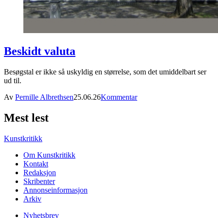
Beskidt valuta
Besøgstal er ikke så uskyldig en størrelse, som det umiddelbart ser
ud til.
Av
Pernille Albrethsen
25.06.26
Kommentar
Mest lest
Kunstkritikk
Om Kunstkritikk
Kontakt
Redaksjon
Skribenter
Annonseinformasjon
Arkiv
Nyhetsbrev