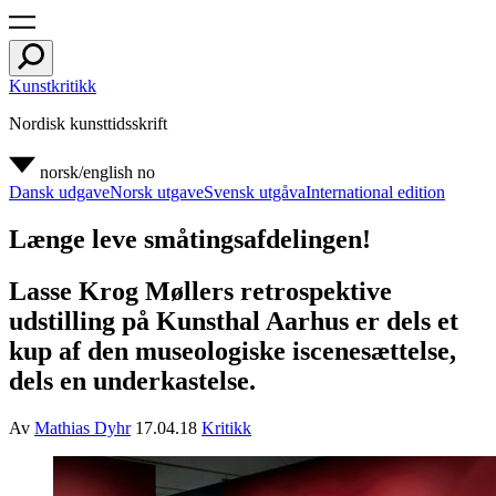
Kunstkritikk
Nordisk kunsttidsskrift
norsk/english
no
Dansk udgave
Norsk utgave
Svensk utgåva
International edition
Længe leve småtingsafdelingen!
Lasse Krog Møllers retrospektive
udstilling på Kunsthal Aarhus er dels et
kup af den museologiske iscenesættelse,
dels en underkastelse.
Av
Mathias Dyhr
17.04.18
Kritikk