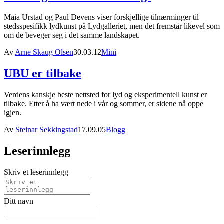
Maia Urstad og Paul Devens viser forskjellige tilnærminger til
stedsspesifikk lydkunst på Lydgalleriet, men det fremstår likevel som
om de beveger seg i det samme landskapet.
Av
Arne Skaug Olsen
30.03.12
Mini
UBU er tilbake
Verdens kanskje beste nettsted for lyd og eksperimentell kunst er
tilbake. Etter å ha vært nede i vår og sommer, er sidene nå oppe
igjen.
Av
Steinar Sekkingstad
17.09.05
Blogg
Leserinnlegg
Skriv et leserinnlegg
Ditt navn