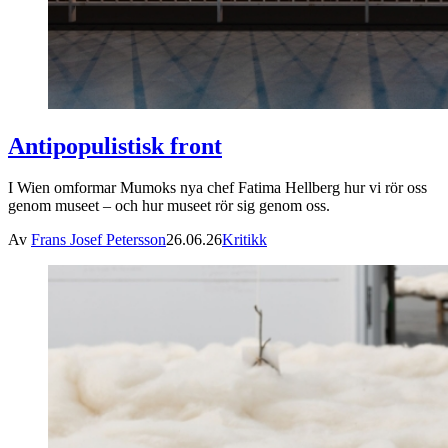
Antipopulistisk front
I Wien omformar Mumoks nya chef Fatima Hellberg hur vi rör oss
genom museet – och hur museet rör sig genom oss.
Av
Frans Josef Petersson
26.06.26
Kritikk