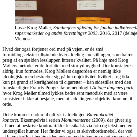
Lasse Krog Møller,
Samlingens afdeling for fundne indkøbssedl
supermarkeder og andre forretninger 2003
, 2016, 2017 (deltaj
Viemose.
Hvad der også fortjener ord med på vejen, er de små
formidlingstekster tilhørende hver afdeling i udstillingen, som bærer
præg af en sjælden løssluppen litterær kvalitet. På linje med Krog
Møllers metode, er de forfattet med stor ydmyghed. Der konstateres
aldrig, kun formodes. Krog Møllers dagsorden er nemlig ikke
ideologisk, men bestræber sig på lun objektivitet, hvilket – og ikke
kun på grund af kærligheden til cigaretter – kan sidestilles med den
franske digter Francis Ponges fænomenologi i
At tage tingenes parti
,
hvor Krog Møller tilmed lykkes bedre rent metodisk med at være
konsistent i ikke at besjæle, men at lade tingene objektivt komme til
orde.
Dette kommer endnu til udtryk i afdelingen
Bureaukratiet –
kontoret
. Eksempelvis i serien
Monumenterne
(2009), der giver sig
af med at beskrive kontorartikler leksikalsk via foto og tekst med en
underspillet humor. Her finder vi også et skrivebordsmøbel, der ved
at have skuffer i begge sider, gør op med idéen om magthaveren på