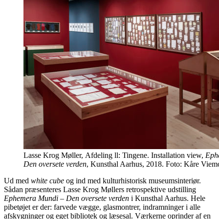
Lasse Krog Møller, Afdeling ll: Tingene. Installation view,
Eph
Den oversete verden
, Kunsthal Aarhus, 2018. Foto: Kåre Viem
Ud med
white cube
og ind med kulturhistorisk museumsinteriør.
Sådan præsenteres Lasse Krog Møllers retrospektive udstilling
Ephemera Mundi – Den oversete verden
i Kunsthal Aarhus. Hele
pibetøjet er der: farvede vægge, glasmontrer, indramninger i alle
afskygninger og eget bibliotek og læsesal. Værkerne oprinder af en