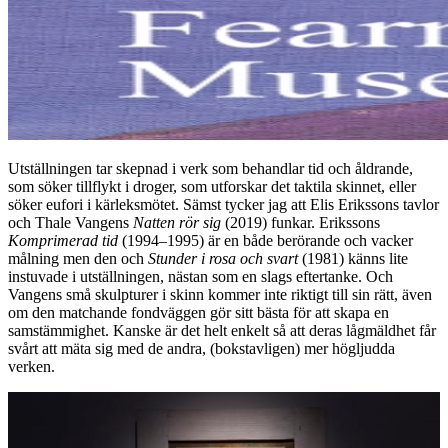
Utställningen tar skepnad i verk som behandlar tid och åldrande,
som söker tillflykt i droger, som utforskar det taktila skinnet, eller
söker eufori i kärleksmötet. Sämst tycker jag att Elis Erikssons tavlor
och Thale Vangens
Natten rör sig
(2019) funkar. Erikssons
Komprimerad tid
(1994–1995) är en både berörande och vacker
målning men den och
Stunder i rosa och svart
(1981) känns lite
instuvade i utställningen, nästan som en slags eftertanke. Och
Vangens små skulpturer i skinn kommer inte riktigt till sin rätt, även
om den matchande fondväggen gör sitt bästa för att skapa en
samstämmighet. Kanske är det helt enkelt så att deras lågmäldhet får
svårt att mäta sig med de andra, (bokstavligen) mer högljudda
verken.