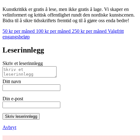
Kunstkritikk er gratis å lese, men ikke gratis å lage. Vi skaper en
velinformert og kritisk offentlighet rundt den nordiske kunstscenen.
Bidra til å sikre tidsskriftets fremtid og til å gjøre oss enda bedre!
50 kr per måned
100 kr per måned
250 kr per måned
Valgfritt
engangsbeløp
Leserinnlegg
Skriv et leserinnlegg
Ditt navn
Din e-post
Skriv leserinnlegg
Avbryt