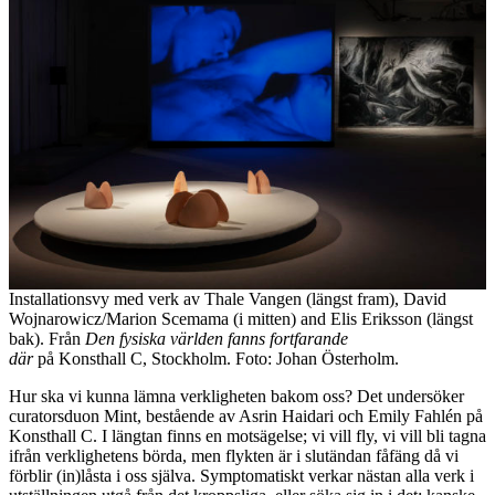
Installationsvy med verk av Thale Vangen (längst fram), David
Wojnarowicz/Marion Scemama (i mitten) and Elis Eriksson (längst
bak). Från
Den fysiska världen fanns fortfarande
där
på Konsthall C, Stockholm. Foto: Johan Österholm.
Hur ska vi kunna lämna verkligheten bakom oss? Det undersöker
curatorsduon Mint, bestående av Asrin Haidari och Emily Fahlén på
Konsthall C. I längtan finns en motsägelse; vi vill fly, vi vill bli tagna
ifrån verklighetens börda, men flykten är i slutändan fåfäng då vi
förblir (in)låsta i oss själva. Symptomatiskt verkar nästan alla verk i