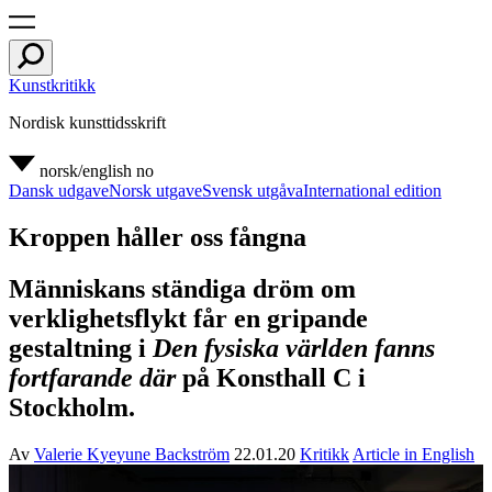
Kunstkritikk
Nordisk kunsttidsskrift
norsk/english
no
Dansk udgave
Norsk utgave
Svensk utgåva
International edition
Kroppen håller oss fångna
Människans ständiga dröm om
verklighetsflykt får en gripande
gestaltning i
Den fysiska världen fanns
fortfarande där
på Konsthall C i
Stockholm.
Av
Valerie Kyeyune Backström
22.01.20
Kritikk
Article in English