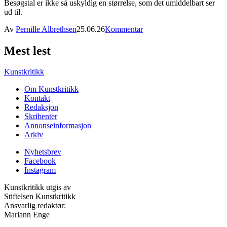
Besøgstal er ikke så uskyldig en størrelse, som det umiddelbart ser
ud til.
Av
Pernille Albrethsen
25.06.26
Kommentar
Mest lest
Kunstkritikk
Om Kunstkritikk
Kontakt
Redaksjon
Skribenter
Annonseinformasjon
Arkiv
Nyhetsbrev
Facebook
Instagram
Kunstkritikk utgis av
Stiftelsen Kunstkritikk
Ansvarlig redaktør:
Mariann Enge