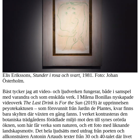
Elis Erikssons,
Stunder i rosa och svart,
1981. Foto: Johan
Österholm.
Bäst tycker jag att video- och ljudverken fungerar, både i samspel
med varandra och som enskilda verk. I Milena Bonillas nyskapade
videoverk
The Last Drink is For the Sun
(2019) är upprinnelsen
peyotekaktusen – som försvunnit från Jardin de Plantes, kvar finns
bara skylten där växten en gång fanns. I verket kontrasteras den
botaniska trädgårdens förädlade miljö mot den till synes orörda
öknen, som här får verka som naturen, och ett foto med liknande
landskapsmotiv. Det hela ljudsätts med utdrag från poeten och
allkonstnären Antonin Artauds texter från 30 och 40-talet där livet