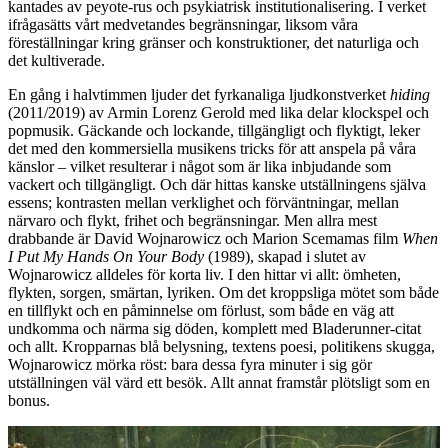
kantades av peyote-rus och psykiatrisk institutionalisering. I verket
ifrågasätts vårt medvetandes begränsningar, liksom våra
föreställningar kring gränser och konstruktioner, det naturliga och
det kultiverade.
En gång i halvtimmen ljuder det fyrkanaliga ljudkonstverket
hiding
(2011/2019) av Armin Lorenz Gerold med lika delar klockspel och
popmusik. Gäckande och lockande, tillgängligt och flyktigt, leker
det med den kommersiella musikens tricks för att anspela på våra
känslor – vilket resulterar i något som är lika inbjudande som
vackert och tillgängligt. Och där hittas kanske utställningens själva
essens; kontrasten mellan verklighet och förväntningar, mellan
närvaro och flykt, frihet och begränsningar. Men allra mest
drabbande är David Wojnarowicz och Marion Scemamas film
When
I Put My Hands On Your Body
(1989), skapad i slutet av
Wojnarowicz alldeles för korta liv. I den hittar vi allt: ömheten,
flykten, sorgen, smärtan, lyriken. Om det kroppsliga mötet som både
en tillflykt och en påminnelse om förlust, som både en väg att
undkomma och närma sig döden, komplett med Bladerunner-citat
och allt. Kropparnas blå belysning, textens poesi, politikens skugga,
Wojnarowicz mörka röst: bara dessa fyra minuter i sig gör
utställningen väl värd ett besök. Allt annat framstår plötsligt som en
bonus.