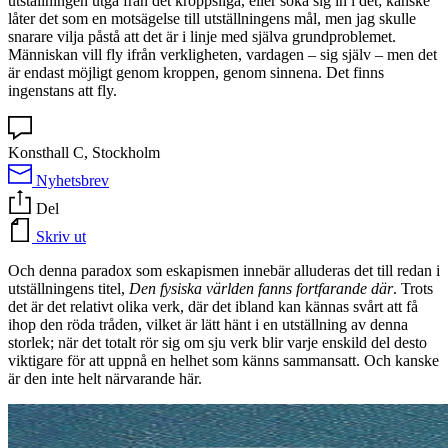
utställningen utgå från det kroppsliga, eller söka sig in i det; kanske
låter det som en motsägelse till utställningens mål, men jag skulle
snarare vilja påstå att det är i linje med själva grundproblemet.
Människan vill fly ifrån verkligheten, vardagen – sig själv – men det
är endast möjligt genom kroppen, genom sinnena. Det finns
ingenstans att fly.
Konsthall C, Stockholm
Nyhetsbrev
Del
Skriv ut
Och denna paradox som eskapismen innebär alluderas det till redan i
utställningens titel,
Den fysiska världen fanns fortfarande där
. Trots
det är det relativt olika verk, där det ibland kan kännas svårt att få
ihop den röda tråden, vilket är lätt hänt i en utställning av denna
storlek; när det totalt rör sig om sju verk blir varje enskild del desto
viktigare för att uppnå en helhet som känns sammansatt. Och kanske
är den inte helt närvarande här.