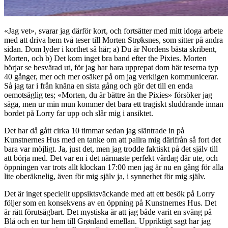
«Jag vet», svarar jag därför kort, och fortsätter med mitt idoga arbete
med att driva hem två teser till Morten Strøksnes, som sitter på andra
sidan. Dom lyder i korthet så här; a) Du är Nordens bästa skribent,
Morten, och b) Det kom inget bra band efter the Pixies. Morten
börjar se besvärad ut, för jag har bara upprepat dom här teserna typ
40 gånger, mer och mer osäker på om jag verkligen kommunicerar.
Så jag tar i från knäna en sista gång och gör det till en enda
oemotsäglig tes; «Morten, du är bättre än the Pixies» försöker jag
säga, men ur min mun kommer det bara ett tragiskt sluddrande innan
bordet på Lorry far upp och slår mig i ansiktet.
Det har då gått cirka 10 timmar sedan jag släntrade in på
Kunstnernes Hus med en tanke om att pallra mig därifrån så fort det
bara var möjligt. Ja, just det, men jag trodde faktiskt på det själv till
att börja med. Det var en i det närmaste perfekt vårdag där ute, och
öppningen var trots allt klockan 17:00 men jag är nu en gång för alla
lite oberäknelig, även för mig själv ja, i synnerhet för mig själv.
Det är inget speciellt uppsiktsväckande med att ett besök på Lorry
följer som en konsekvens av en öppning på Kunstnernes Hus. Det
är rätt förutsägbart. Det mystiska är att jag både varit en sväng på
Blå och en tur hem till Grønland emellan. Uppriktigt sagt har jag