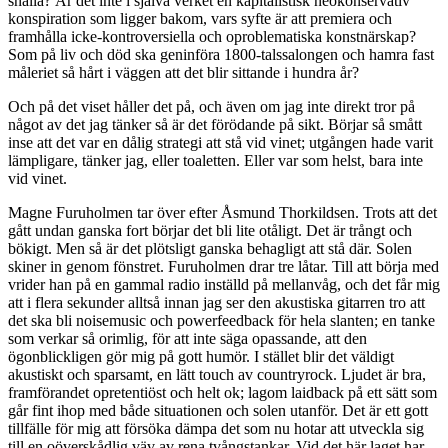
snälla? Är det inte i själva verket en kapitalistisk neokonservativ
konspiration som ligger bakom, vars syfte är att premiera och
framhålla icke-kontroversiella och oproblematiska konstnärskap?
Som på liv och död ska geninföra 1800-talssalongen och hamra fast
måleriet så hårt i väggen att det blir sittande i hundra år?
Och på det viset håller det på, och även om jag inte direkt tror på
något av det jag tänker så är det förödande på sikt. Börjar så smått
inse att det var en dålig strategi att stå vid vinet; utgången hade varit
lämpligare, tänker jag, eller toaletten. Eller var som helst, bara inte
vid vinet.
Magne Furuholmen tar över efter Åsmund Thorkildsen. Trots att det
gått undan ganska fort börjar det bli lite otåligt. Det är trångt och
bökigt. Men så är det plötsligt ganska behagligt att stå där. Solen
skiner in genom fönstret. Furuholmen drar tre låtar. Till att börja med
vrider han på en gammal radio inställd på mellanvåg, och det får mig
att i flera sekunder alltså innan jag ser den akustiska gitarren tro att
det ska bli noisemusic och powerfeedback för hela slanten; en tanke
som verkar så orimlig, för att inte säga opassande, att den
ögonblickligen gör mig på gott humör. I stället blir det väldigt
akustiskt och sparsamt, en lätt touch av countryrock. Ljudet är bra,
framförandet opretentiöst och helt ok; lagom laidback på ett sätt som
går fint ihop med både situationen och solen utanför. Det är ett gott
tillfälle för mig att försöka dämpa det som nu hotar att utveckla sig
till en oöverskådlig väv av rena tvångstankar. Vid det här laget har