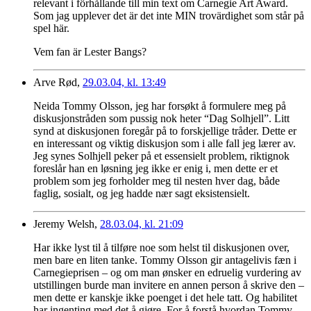
relevant i förhållande till min text om Carnegie Art Award.
Som jag upplever det är det inte MIN trovärdighet som står på
spel här.
Vem fan är Lester Bangs?
Arve Rød,
29.03.04, kl. 13:49
Neida Tommy Olsson, jeg har forsøkt å formulere meg på
diskusjonstråden som pussig nok heter “Dag Solhjell”. Litt
synd at diskusjonen foregår på to forskjellige tråder. Dette er
en interessant og viktig diskusjon som i alle fall jeg lærer av.
Jeg synes Solhjell peker på et essensielt problem, riktignok
foreslår han en løsning jeg ikke er enig i, men dette er et
problem som jeg forholder meg til nesten hver dag, både
faglig, sosialt, og jeg hadde nær sagt eksistensielt.
Jeremy Welsh,
28.03.04, kl. 21:09
Har ikke lyst til å tilføre noe som helst til diskusjonen over,
men bare en liten tanke. Tommy Olsson gir antagelivis fæn i
Carnegieprisen – og om man ønsker en edruelig vurdering av
utstillingen burde man invitere en annen person å skrive den –
men dette er kanskje ikke poenget i det hele tatt. Og habilitet
har ingenting med det å gjøre. For å forstå hvordan Tommy