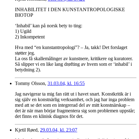
INHABILITET I DEN KUNSTANTROPOLOGISKE
BIOTOP
‘Inhabil’ kan på norsk bety to ting:
1) Ugild
2) Inkompetent
Hva med “en kunstantropologi”? – Ja, takk! Det forslaget
støtter jeg.
La oss få skallemålinger av kunstnere, kritikere og kuratorer.
Så slipper vi en like lang drøfting av hvem som er ‘inhabil’ i
betydning 2).
Tommy Olsson,
31.03.04, kl. 16:55
Jag navigerar ta mig fan rätt ut i havet snart. Konstkritik är i
sig själv en konstnärlig verksamhet, och jag har inga problem
med att se det som en integrerad del av mitt konstnärskap –
det är när man börjar fragmentera sig som problemen uppstår;
det finns en klinisk diagnos för det.
Kjetil Røed,
29.03.04, kl. 23:07