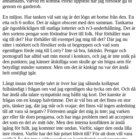
annanstans, varvid en komisk effekt uppstod när jag försökte gå ut
genom en garderob.
En miljon. Har tanken väl satt sig är det lögn att bortse från den. En
etta och 6 nollor. Det är något obscent med den summan. Tankarna
går ögonblickligen till statliga lotterier och tv3-underhållning. Det är
den sortens pengar som förändrar livet till folk. Hur förhåller man
sig till det? Hur förhåller till exempel jag mig till det? Där jag nu
sitter i mörkret och försöker reda ut begreppen och vad som
egentligen förde mig till Lorry? Inte så bra, faktiskt. Pengar och
pornografi har alltid satt min moral i konkurs, och jag är inte unik på
den punkten; jag känner åtskilliga som skulle ge sin högra arm för
betydligt mindre summor. Men om det är kinkigt nu var det ändå
helt omöjligt igår.
Långt innan det tredje talet är över har jag sålunda kollapsat
fullständigt i frågan om vad jag egentligen ska tycka om det. Och då
har ändå alla talare sympatiskt nog hållit sig kort. Det kanske är
frågan om en knapp halvtimme. Det är väl bra att det finns en stor
pris, tänker jag, där jag står och svajar; det finns väl ingen anledning
till att vara så negativ? Förresten angår det mig ju inte; jag varken
ger eller får dom pengarna, och har inga problem med att acceptera
det som en del av mitt öde. Men den interna konflikten är ändå
igång för fullt, jag kommer inte undan. Varför, säger den onda lilla
inre rösten. Varför har det här priset blivit till? För att dom vill vara