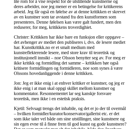
lite rom for å vise respekt for de utstillende kunstnerne og
deres arbeider, noe jeg mener er en betingelse for kritikerens
arbeid. Jeg får også en følelse av at denne kritikken er skrevet
av en kunstner som tar avstand fra den kunstformen som
presenteres. Denne følelsen kan være galt fundert, men den
reduserer, for meg, kritikkens troverdighiet.
Christer: Kritikken har ikke bare en funksjon eller oppgave –
det avhenger av mediet den publiseres i, dvs. de lesere mediet
har. Kunstkritikk.no er et smalt medium med
kunstreflekterende lesere, med store krav til teoretisk og
institusjonell innsikt – noe Olsson benytter seg av. For meg er
ikke kritikk og formidling det samme – kritikken bør også
kritisere formidlingen og formidleren, noe som synes å være
Olssons hovedanliggende i denne kritikken.
Jon: Jeg er ikke enig i at enhver kritiker er kunstner, og jeg er
ikke enig i at man skal oppgi skillet mellom kunstner og
kommentator. Resonnementet lar seg kanskje forsvare
teoretisk, men ikke i en estetisk praksis.
Kjetil: Selvsagt trengs det inhabile, og det er jo der til overmål
– hvilken formidler/kurator/konservator/gallerist etc. er det
som ikke taler vel både om sine utstillinger, sine kunstnere og
sin egen evne til å finne frem til god kunst og gode kunstnere?