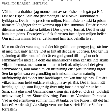
växel för längesen. Herregud.
Väl hemma drabbas jag momentant av rastlöshet, och går på Blå.
Där har Espen Stueland just mottagit De Norske Bokklubbers
lyrikkpris. Det är inte precis en miljon. Han måste faktiskt få prisen
närmare 30 gånger för att komma upp i den summan. Det är samma
dilemma som att skriva kritiker i Dostojevskij-format. Det låter sig
bara inte göras. Dostojevskij fick förresten inte någon miljon heller.
Om jag inte minns fel var det knappt han fick behålla livet.
Men nu får det vara nog med det här gnället om pengar; jag står inte
ut med mig själv längre. Det är fint att det delas ut priser. Det ger lite
spänning åt tillvaron, och det är en god grund till att gå ut och
sammanstråla med alla dom där människorna man kanske inte skulle
vilja ha hemma, men som man har ett helt ok utbyte av i det givna
sammanhang som ramen av en utställning eller prisutdelning utgör.
Sen får grönt vara en grundfärg och missunnelse en naturlig
ofrånkomlig del av det inre landskapet, det kan inte hjälpas. Det är i
vilket fall som helst enklare att slappna av på Blå. Det är fatalt. Ett
bedrägligt lugn som lägger sig över mig innan det spårar ur helt.
Små, små glas med Gammeldansk som går i golvet. Och så, plötsligt
och oväntat; Lorry. Sinnesförvirring. Fanatism. Vansinne. Paranoia.
Vad är det egentligen som får mig att tänka på the Pixies i allt det här
kaoset? Är det så jävla viktigt vem som har skrivit Helter Skelter
förresten?