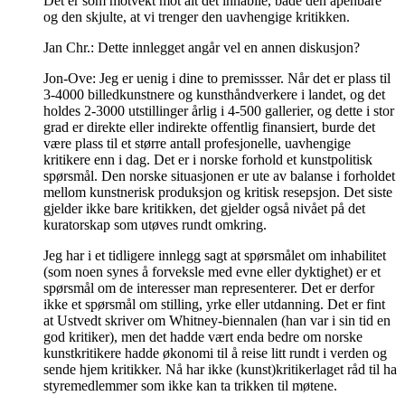
Det er som motvekt mot alt det inhabile, både den åpenbare
og den skjulte, at vi trenger den uavhengige kritikken.
Jan Chr.: Dette innlegget angår vel en annen diskusjon?
Jon-Ove: Jeg er uenig i dine to premissser. Når det er plass til
3-4000 billedkunstnere og kunsthåndverkere i landet, og det
holdes 2-3000 utstillinger årlig i 4-500 gallerier, og dette i stor
grad er direkte eller indirekte offentlig finansiert, burde det
være plass til et større antall profesjonelle, uavhengige
kritikere enn i dag. Det er i norske forhold et kunstpolitisk
spørsmål. Den norske situasjonen er ute av balanse i forholdet
mellom kunstnerisk produksjon og kritisk resepsjon. Det siste
gjelder ikke bare kritikken, det gjelder også nivået på det
kuratorskap som utøves rundt omkring.
Jeg har i et tidligere innlegg sagt at spørsmålet om inhabilitet
(som noen synes å forveksle med evne eller dyktighet) er et
spørsmål om de interesser man representerer. Det er derfor
ikke et spørsmål om stilling, yrke eller utdanning. Det er fint
at Ustvedt skriver om Whitney-biennalen (han var i sin tid en
god kritiker), men det hadde vært enda bedre om norske
kunstkritikere hadde økonomi til å reise litt rundt i verden og
sende hjem kritikker. Nå har ikke (kunst)kritikerlaget råd til ha
styremedlemmer som ikke kan ta trikken til møtene.