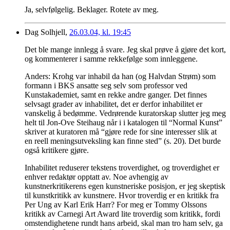
Ja, selvfølgelig. Beklager. Rotete av meg.
Dag Solhjell,
26.03.04, kl. 19:45
Det ble mange innlegg å svare. Jeg skal prøve å gjøre det kort,
og kommenterer i samme rekkefølge som innleggene.
Anders: Krohg var inhabil da han (og Halvdan Strøm) som
formann i BKS ansatte seg selv som professor ved
Kunstakademiet, samt en rekke andre ganger. Det finnes
selvsagt grader av inhabilitet, det er derfor inhabilitet er
vanskelig å bedømme. Vedrørende kuratorskap slutter jeg meg
helt til Jon-Ove Steihaug når i i katalogen til “Normal Kunst”
skriver at kuratoren må “gjøre rede for sine interesser slik at
en reell meningsutveksling kan finne sted” (s. 20). Det burde
også kritikere gjøre.
Inhabilitet reduserer tekstens troverdighet, og troverdighet er
enhver redaktør opptatt av. Noe avhengig av
kunstnerkritikerens egen kunstneriske posisjon, er jeg skeptisk
til kunstkritikk av kunstnere. Hvor troverdig er en kritikk fra
Per Ung av Karl Erik Harr? For meg er Tommy Olssons
kritikk av Carnegi Art Award lite troverdig som kritikk, fordi
omstendighetene rundt hans arbeid, skal man tro ham selv, ga