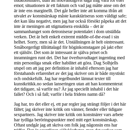
bildkonstnärer, utan att nödvändigtvis säga mig vara för eller
emot; situationen är ett faktum och vad jag måtte anse om det
är inte ens marginellt. Det går heller inte att komma ifrån att
utvalet av konstnärskap måste karaktäriseras som väldigt safe;
det kan låta negativt, men jag har också försökt påpeka att det
inte är meningen att stigmatisera enskilda – det är
sammanhanget som detroniserar potentialet i dom utställda
verken. Det är helt enkelt extremt middle-of-the-road i sin
helhet. Sorry, men så är det. Utställningen är helt ointressant.
Småborgerligt tillrättalagd för höginkomstagare på jakt efter
ett själsliv. Det som är intressant är själva priset och
inramningen runt det. Det har överhuvudtaget ingenting med
min personliga smak eller habilitet att göra. Dag Solhjells
utspel om att jag per definition är inhabil eftersom jag har
förstahands erfarenhet av det jag skriver om är både mystiskt
och ondskefullt. Jag har regelbundet lämnat texter till
kunstkritikk.no sedan lanseringen utan att han kommenterat
det tidigare, så varför nu? Är jag speciellt inhabil i det här
fallet? Och i så fall; varför i hela fridens namn då?
Jag har, tro det eller ej, ett par regler jag strängt följer i det här
fältet; jag skriver inte kritik om vänner, fiender eller tidigare
sexpartners. Jag skriver inte kritik om konstnärer vars arbete
har tydliga beröringspunkter med mitt eget konstnärskap.
Oftast undgår jag att skriva om folk jag någonsin ens har