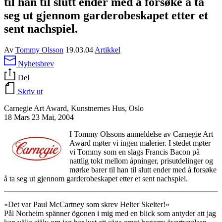
til han til slutt ender med å forsøke å ta
seg ut gjennom garderobeskapet etter et
sent nachspiel.
Av
Tommy Olsson
19.03.04
Artikkel
Nyhetsbrev
Del
Skriv ut
Carnegie Art Award, Kunstnernes Hus, Oslo
18 Mars 23 Mai, 2004
I Tommy Olssons anmeldelse av Carnegie Art
Award møter vi ingen malerier. I stedet møter
vi Tommy som en slags Francis Bacon på
nattlig tokt mellom åpninger, prisutdelinger og
mørke barer til han til slutt ender med å forsøke
å ta seg ut gjennom garderobeskapet etter et sent nachspiel.
«Det var Paul McCartney som skrev Helter Skelter!»
Pål Norheim spänner ögonen i mig med en blick som antyder att jag