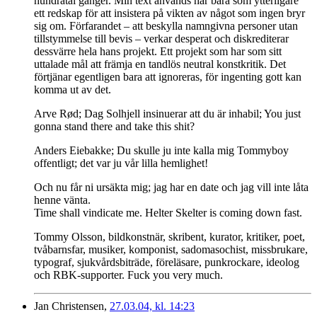
hundratal gånger. Min text används här bara som ytterligare
ett redskap för att insistera på vikten av något som ingen bryr
sig om. Förfarandet – att beskylla namngivna personer utan
tillstymmelse till bevis – verkar desperat och diskrediterar
dessvärre hela hans projekt. Ett projekt som har som sitt
uttalade mål att främja en tandlös neutral konstkritik. Det
förtjänar egentligen bara att ignoreras, för ingenting gott kan
komma ut av det.
Arve Rød; Dag Solhjell insinuerar att du är inhabil; You just
gonna stand there and take this shit?
Anders Eiebakke; Du skulle ju inte kalla mig Tommyboy
offentligt; det var ju vår lilla hemlighet!
Och nu får ni ursäkta mig; jag har en date och jag vill inte låta
henne vänta.
Time shall vindicate me. Helter Skelter is coming down fast.
Tommy Olsson, bildkonstnär, skribent, kurator, kritiker, poet,
tvåbarnsfar, musiker, komponist, sadomasochist, missbrukare,
typograf, sjukvårdsbiträde, föreläsare, punkrockare, ideolog
och RBK-supporter. Fuck you very much.
Jan Christensen,
27.03.04, kl. 14:23