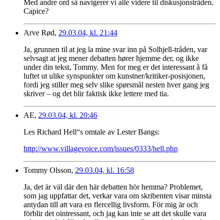
Med andre ord så navigerer vi alle videre til diskusjonstråden.
Capice?
Arve Rød,
29.03.04, kl. 21:44
Ja, grunnen til at jeg la mine svar inn på Solhjell-tråden, var
selvsagt at jeg mener debatten hører hjemme der, og ikke
under din tekst, Tommy. Men for meg er det interessant å få
luftet ut ulike synspunkter om kunstner/kritiker-posisjonen,
fordi jeg stiller meg selv slike spørsmål nesten hver gang jeg
skriver – og det blir faktisk ikke lettere med tia.
AE,
29.03.04, kl. 20:46
Les Richard Hell“s omtale av Lester Bangs:
http://www.villagevoice.com/issues/0333/hell.php
Tommy Olsson,
29.03.04, kl. 16:58
Ja, det är väl där den här debatten hör hemma? Problemet,
som jag uppfattar det, verkar vara om skribenten visar minsta
antydan till att vara en flercellig livsform. För mig är och
förblir det ointressant, och jag kan inte se att det skulle vara