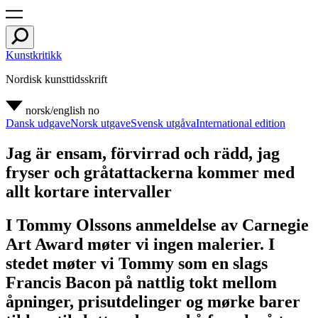
Kunstkritikk
Nordisk kunsttidsskrift
norsk/english
no
Dansk udgave
Norsk utgave
Svensk utgåva
International edition
Jag är ensam, förvirrad och rädd, jag
fryser och gråtattackerna kommer med
allt kortare intervaller
I Tommy Olssons anmeldelse av Carnegie
Art Award møter vi ingen malerier. I
stedet møter vi Tommy som en slags
Francis Bacon på nattlig tokt mellom
åpninger, prisutdelinger og mørke barer