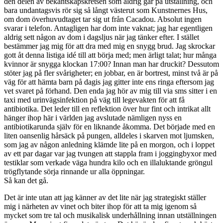
den delen av bekantskapskretsen som aldrig går på utställning, och
bara undantagsvis rör sig så långt västerut som Kunstnernes Hus,
om dom överhuvudtaget tar sig ut från Cacadou. Absolut ingen
svarar i telefon. Antagligen har dom inte vaknat; jag har egentligen
aldrig sett någon av dom i dagsljus när jag tänker efter. I stället
bestämmer jag mig för att dra med mig en snygg brud. Jag skrockar
gott åt denna listiga idé till att börja med; men ärligt talat; hur många
kvinnor är snygga klockan 17:00? Innan man har druckit? Dessutom
stöter jag på fler svårigheter; en jobbar, en är bortrest, minst två är på
väg för att hämta barn på dagis jag gitter inte ens ringa eftersom jag
vet svaret på förhand. Den enda jag hör av mig till via sms sitter i en
taxi med urinvägsinfektion på väg till legevakten för att få
antibiotika. Det leder till en reflektion över hur fint och intrikat allt
hänger ihop här i världen jag avslutade nämligen nyss en
antibiotikarunda själv för en liknande åkomma. Det började med en
liten oansenlig hårsäck på pungen, alldeles i skarven mot ljumsken,
som jag av någon anledning klämde lite på en morgon, och i loppet
av ett par dagar var jag tvungen att stappla fram i joggingbyxor med
testiklar som verkade väga hundra kilo och en illaluktande gröngul
trögflytande sörja rinnande ur alla öppningar.
Så kan det gå.
Det är inte utan att jag känner av det lite när jag strategiskt ställer
mig i närheten av vinet och biter ihop för att ta mig igenom så
mycket som tre tal och musikalisk underhållning innan utställningen