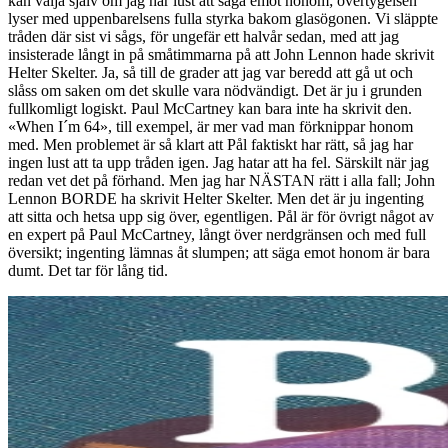
kan välja själv om jag har lust att säga emot honom; övertygelsen
lyser med uppenbarelsens fulla styrka bakom glasögonen. Vi släppte
tråden där sist vi sågs, för ungefär ett halvår sedan, med att jag
insisterade långt in på småtimmarna på att John Lennon hade skrivit
Helter Skelter. Ja, så till de grader att jag var beredd att gå ut och
slåss om saken om det skulle vara nödvändigt. Det är ju i grunden
fullkomligt logiskt. Paul McCartney kan bara inte ha skrivit den.
«When I´m 64», till exempel, är mer vad man förknippar honom
med. Men problemet är så klart att Pål faktiskt har rätt, så jag har
ingen lust att ta upp tråden igen. Jag hatar att ha fel. Särskilt när jag
redan vet det på förhand. Men jag har NÄSTAN rätt i alla fall; John
Lennon
BORDE
ha skrivit Helter Skelter. Men det är ju ingenting
att sitta och hetsa upp sig över, egentligen. Pål är för övrigt något av
en expert på Paul McCartney, långt över nerdgränsen och med full
översikt; ingenting lämnas åt slumpen; att säga emot honom är bara
dumt. Det tar för lång tid.