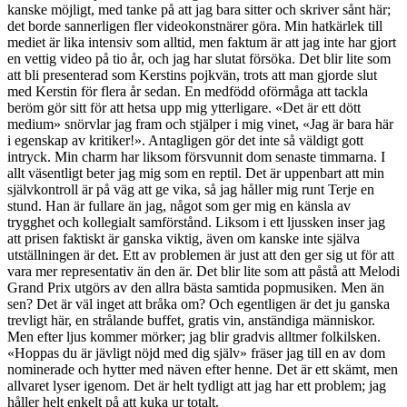
kanske möjligt, med tanke på att jag bara sitter och skriver sånt här;
det borde sannerligen fler videokonstnärer göra. Min hatkärlek till
mediet är lika intensiv som alltid, men faktum är att jag inte har gjort
en vettig video på tio år, och jag har slutat försöka. Det blir lite som
att bli presenterad som Kerstins pojkvän, trots att man gjorde slut
med Kerstin för flera år sedan. En medfödd oförmåga att tackla
beröm gör sitt för att hetsa upp mig ytterligare. «Det är ett dött
medium» snörvlar jag fram och stjälper i mig vinet, «Jag är bara här
i egenskap av kritiker!». Antagligen gör det inte så väldigt gott
intryck. Min charm har liksom försvunnit dom senaste timmarna. I
allt väsentligt beter jag mig som en reptil. Det är uppenbart att min
självkontroll är på väg att ge vika, så jag håller mig runt Terje en
stund. Han är fullare än jag, något som ger mig en känsla av
trygghet och kollegialt samförstånd. Liksom i ett ljussken inser jag
att prisen faktiskt är ganska viktig, även om kanske inte själva
utställningen är det. Ett av problemen är just att den ger sig ut för att
vara mer representativ än den är. Det blir lite som att påstå att Melodi
Grand Prix utgörs av den allra bästa samtida popmusiken. Men än
sen? Det är väl inget att bråka om? Och egentligen är det ju ganska
trevligt här, en strålande buffet, gratis vin, anständiga människor.
Men efter ljus kommer mörker; jag blir gradvis alltmer folkilsken.
«Hoppas du är jävligt nöjd med dig själv» fräser jag till en av dom
nominerade och hytter med näven efter henne. Det är ett skämt, men
allvaret lyser igenom. Det är helt tydligt att jag har ett problem; jag
håller helt enkelt på att kuka ur totalt.