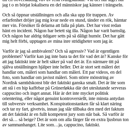
jag t o m börjat lokalisera en del människor jag känner i trängseln.
Och så öppnar utställningen och alla ska upp för trappen. Av
erfarfenhet dröjer jag mig kvar nede en stund, tänder en rök, hämtar
mer vin. Försöker få delarna att falla på plats. Det har visst redan
hänt en incident. Någon har betett sig illa. Någon har varit barnslig.
Och någon har aldrig tidigare setts på så dåligt humör. Det har gått
mig helt förbi, upptagen av mina inre stridigheter som jag är.
Varför är jag så ambivalent? Och så agressiv? Vad är egentligen
problemet? Varför kan jag inte bara ta det för vad det är? Kanske för
att jag faktiskt inte är helt säker på vad det är. En närmare titt på
själva utställningen hjälper inte heller. Det är stort sett måleri det
handlar om, måleri som handlar om måleri. Ett par videos, en del
foto, som handlar om javisst måleri. Som större mönstring av
Nordisk samtidskonst blir det faktiskt ganska smalt. Det är lite som
att stå i en hip kaffebar på Grünerløkka där det uteslutande serveras
cappucino och inget annat. Här är det inte mycket politisk
orientering, eller något genuint kontroversiellt, inte minsta antydan
till subversiv verksamhet. Konspirationstanken får så klart näring
och tar ny fart, givetvis, innan jag slår tillbaka den med det faktum
att det faktiskt är en fullt kompetent jury som står bak. Så varför är
det så… så beige? Det är som om alla färger får en extra ljusbrun ton
av sammanhanget. Lite som…ja, cappucino, faktiskt.