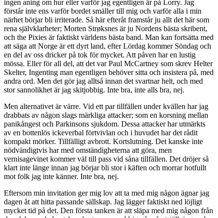
ingen aning om hur eller varför jag egentligen är på Lorry. Jag
förstår inte ens varför bordet smäller till mig och varför alla i min
närhet börjar bli irriterade. Så här efteråt framstår ju allt det här som
rena självklarheter; Morten Strøksnes är ju Nordens bästa skribent,
och the Pixies är faktiskt världens bästa band. Man kan fortsätta med
att säga att Norge är ett dyrt land, efter Lördag kommer Söndag och
en del av oss dricker på tok för mycket. Att påven har en lustig
mössa. Eller för all del, att det var Paul McCartney som skrev Helter
Skelter, Ingenting man egentligen behöver sitta och insistera på, med
andra ord. Men det gör jag alltså innan det svartnar helt, och med
stor sannolikhet är jag skitjobbig. Inte bra, inte alls bra, nej.
Men alternativet är värre. Vid ett par tillfällen under kvällen har jag
drabbats av någon slags märkliga attacker; som en korsning mellan
panikångest och Parkinsons sjukdom. Dessa attacker har utmärkts
av en bottenlös ickeverbal förtvivlan och i huvudet har det rådit
kompakt mörker. Tillfälligt avbrott. Kortslutning. Det kanske inte
nödvändigtvis har med omständigheterna att göra, men
vernisagevinet kommer väl till pass vid såna tillfällen. Det dröjer så
klart inte länge innan jag börjar bli stor i käften och morrar hotfullt
mot folk jag inte känner. Inte bra, nej.
Eftersom min invitation ger mig lov att ta med mig någon ägnar jag
dagen åt att hitta passande sällskap. Jag lägger faktiskt ned löjligt
mycket tid på det. Den första tanken är att släpa med mig någon från