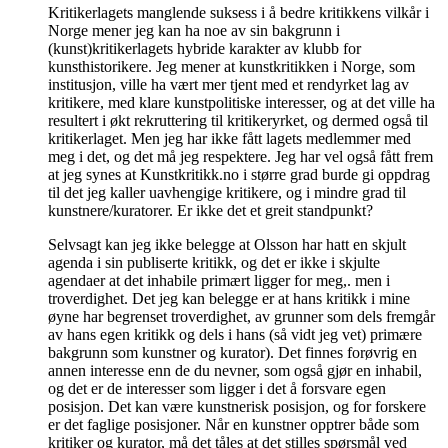
Kritikerlagets manglende suksess i å bedre kritikkens vilkår i
Norge mener jeg kan ha noe av sin bakgrunn i
(kunst)kritikerlagets hybride karakter av klubb for
kunsthistorikere. Jeg mener at kunstkritikken i Norge, som
institusjon, ville ha vært mer tjent med et rendyrket lag av
kritikere, med klare kunstpolitiske interesser, og at det ville ha
resultert i økt rekruttering til kritikeryrket, og dermed også til
kritikerlaget. Men jeg har ikke fått lagets medlemmer med
meg i det, og det må jeg respektere. Jeg har vel også fått frem
at jeg synes at Kunstkritikk.no i større grad burde gi oppdrag
til det jeg kaller uavhengige kritikere, og i mindre grad til
kunstnere/kuratorer. Er ikke det et greit standpunkt?
Selvsagt kan jeg ikke belegge at Olsson har hatt en skjult
agenda i sin publiserte kritikk, og det er ikke i skjulte
agendaer at det inhabile primært ligger for meg,. men i
troverdighet. Det jeg kan belegge er at hans kritikk i mine
øyne har begrenset troverdighet, av grunner som dels fremgår
av hans egen kritikk og dels i hans (så vidt jeg vet) primære
bakgrunn som kunstner og kurator). Det finnes forøvrig en
annen interesse enn de du nevner, som også gjør en inhabil,
og det er de interesser som ligger i det å forsvare egen
posisjon. Det kan være kunstnerisk posisjon, og for forskere
er det faglige posisjoner. Når en kunstner opptrer både som
kritiker og kurator, må det tåles at det stilles spørsmål ved