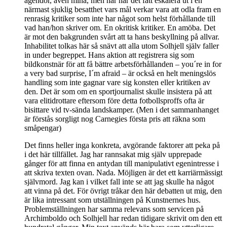
agendor, även mina, men här har det fått eskalera ut i en
närmast sjuklig besatthet vars mål verkar vara att odla fram en
renrasig kritiker som inte har något som helst förhållande till
vad han/hon skriver om. En okritisk kritiker. En amöba. Det
är mot den bakgrunden svårt att ta hans beskyllning på allvar.
Inhabilitet tolkas här så snävt att alla utom Solhjell själv faller
in under begreppet. Hans aktion att registrera sig som
bildkonstnär för att få bättre arbetsförhållanden – you´re in for
a very bad surprise, I´m afraid – är också en helt meningslös
handling som inte gagnar vare sig konsten eller kritiken av
den. Det är som om en sportjournalist skulle insistera på att
vara elitidrottare eftersom före detta fotbollsproffs ofta är
bisittare vid tv-sända landskamper. (Men i det sammanhanget
är förstås sorgligt nog Carnegies första pris att räkna som
småpengar)
Det finns heller inga konkreta, avgörande faktorer att peka på
i det här tillfället. Jag har rannsakat mig själv upprepade
gånger för att finna en antydan till manipulativt egenintresse i
att skriva texten ovan. Nada. Möjligen är det ett karriärmässigt
självmord. Jag kan i vilket fall inte se att jag skulle ha något
att vinna på det. För övrigt tråkar den här debatten ut mig, den
är lika intressant som utställningen på Kunstnernes hus.
Problemställningen har samma relevans som servicen på
Archimboldo och Solhjell har redan tidigare skrivit om den ett