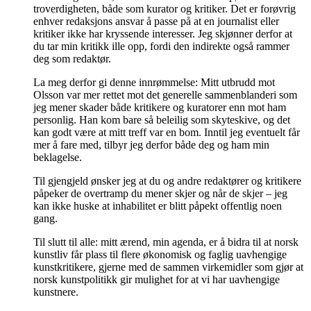
troverdigheten, både som kurator og kritiker. Det er forøvrig
enhver redaksjons ansvar å passe på at en journalist eller
kritiker ikke har kryssende interesser. Jeg skjønner derfor at
du tar min kritikk ille opp, fordi den indirekte også rammer
deg som redaktør.
La meg derfor gi denne innrømmelse: Mitt utbrudd mot
Olsson var mer rettet mot det generelle sammenblanderi som
jeg mener skader både kritikere og kuratorer enn mot ham
personlig. Han kom bare så beleilig som skyteskive, og det
kan godt være at mitt treff var en bom. Inntil jeg eventuelt får
mer å fare med, tilbyr jeg derfor både deg og ham min
beklagelse.
Til gjengjeld ønsker jeg at du og andre redaktører og kritikere
påpeker de overtramp du mener skjer og når de skjer – jeg
kan ikke huske at inhabilitet er blitt påpekt offentlig noen
gang.
Til slutt til alle: mitt ærend, min agenda, er å bidra til at norsk
kunstliv får plass til flere økonomisk og faglig uavhengige
kunstkritikere, gjerne med de sammen virkemidler som gjør at
norsk kunstpolitikk gir mulighet for at vi har uavhengige
kunstnere.