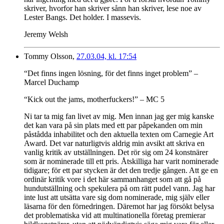
skriver, hvorfor han skriver sånn han skriver, lese noe av
Lester Bangs. Det holder. I massevis.
Jeremy Welsh
Tommy Olsson,
27.03.04, kl. 17:54
“Det finns ingen lösning, för det finns inget problem” –
Marcel Duchamp
“Kick out the jams, motherfuckers!” – MC 5
Ni tar ta mig fan livet av mig. Men innan jag ger mig kanske
det kan vara på sin plats med ett par påpekanden om min
påstådda inhabilitet och den aktuella texten om Carnegie Art
Award. Det var naturligtvis aldrig min avsikt att skriva en
vanlig kritik av utställningen. Det rör sig om 24 konstnärer
som är nominerade till ett pris. Åtskilliga har varit nominerade
tidigare; för ett par stycken är det den tredje gången. Att ge en
ordinär kritik vore i det här sammanhanget som att gå på
hundutställning och spekulera på om rätt pudel vann. Jag har
inte lust att utsätta vare sig dom nominerade, mig själv eller
läsarna för den förnedringen. Däremot har jag försökt belysa
det problematiska vid att multinationella företag premierar