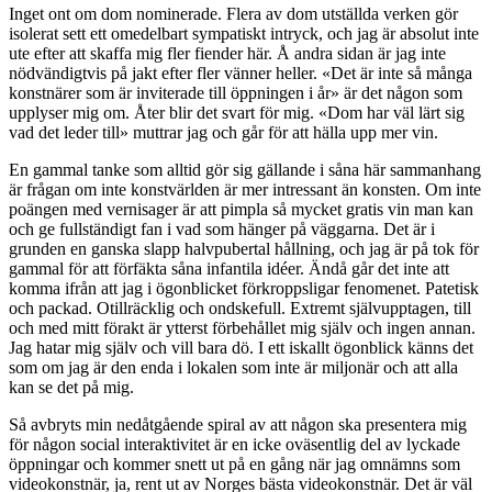
Inget ont om dom nominerade. Flera av dom utställda verken gör
isolerat sett ett omedelbart sympatiskt intryck, och jag är absolut inte
ute efter att skaffa mig fler fiender här. Å andra sidan är jag inte
nödvändigtvis på jakt efter fler vänner heller. «Det är inte så många
konstnärer som är inviterade till öppningen i år» är det någon som
upplyser mig om. Åter blir det svart för mig. «Dom har väl lärt sig
vad det leder till» muttrar jag och går för att hälla upp mer vin.
En gammal tanke som alltid gör sig gällande i såna här sammanhang
är frågan om inte konstvärlden är mer intressant än konsten. Om inte
poängen med vernisager är att pimpla så mycket gratis vin man kan
och ge fullständigt fan i vad som hänger på väggarna. Det är i
grunden en ganska slapp halvpubertal hållning, och jag är på tok för
gammal för att förfäkta såna infantila idéer. Ändå går det inte att
komma ifrån att jag i ögonblicket förkroppsligar fenomenet. Patetisk
och packad. Otillräcklig och ondskefull. Extremt självupptagen, till
och med mitt förakt är ytterst förbehållet mig själv och ingen annan.
Jag hatar mig själv och vill bara dö. I ett iskallt ögonblick känns det
som om jag är den enda i lokalen som inte är miljonär och att alla
kan se det på mig.
Så avbryts min nedåtgående spiral av att någon ska presentera mig
för någon social interaktivitet är en icke oväsentlig del av lyckade
öppningar och kommer snett ut på en gång när jag omnämns som
videokonstnär, ja, rent ut av Norges bästa videokonstnär. Det är väl