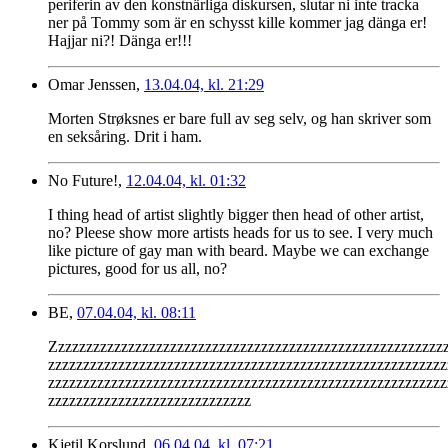
periferin av den konstnärliga diskursen, slutar ni inte tracka
ner på Tommy som är en schysst kille kommer jag dänga er!
Hajjar ni?! Dänga er!!!
Omar Jenssen,
13.04.04, kl. 21:29
Morten Strøksnes er bare full av seg selv, og han skriver som
en seksåring. Drit i ham.
No Future!,
12.04.04, kl. 01:32
I thing head of artist slightly bigger then head of other artist,
no? Pleese show more artists heads for us to see. I very much
like picture of gay man with beard. Maybe we can exchange
pictures, good for us all, no?
BE,
07.04.04, kl. 08:11
Zzzzzzzzzzzzzzzzzzzzzzzzzzzzzzzzzzzzzzzzzzzzzzzzzzzzzzzz
zzzzzzzzzzzzzzzzzzzzzzzzzzzzzzzzzzzzzzzzzzzzzzzzzzzzzzzzz
zzzzzzzzzzzzzzzzzzzzzzzzzzzzzzzzzzzzzzzzzzzzzzzzzzzzzzzzz
zzzzzzzzzzzzzzzzzzzzzzzzzzzzz
Kjetil Korslund,
06.04.04, kl. 07:21