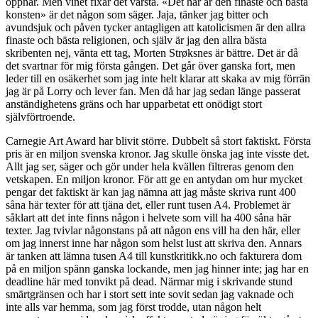
öppnar. Men vinet fixar det värsta. «Det här är den finaste och bästa
konsten» är det någon som säger. Jaja, tänker jag bitter och
avundsjuk och påven tycker antagligen att katolicismen är den allra
finaste och bästa religionen, och själv är jag den allra bästa
skribenten nej, vänta ett tag, Morten Strøksnes är bättre. Det är då
det svartnar för mig första gången. Det går över ganska fort, men
leder till en osäkerhet som jag inte helt klarar att skaka av mig förrän
jag är på Lorry och lever fan. Men då har jag sedan länge passerat
anständighetens gräns och har upparbetat ett onödigt stort
självförtroende.
Carnegie Art Award har blivit större. Dubbelt så stort faktiskt. Första
pris är en miljon svenska kronor. Jag skulle önska jag inte visste det.
Allt jag ser, säger och gör under hela kvällen filtreras genom den
vetskapen. En miljon kronor. För att ge en antydan om hur mycket
pengar det faktiskt är kan jag nämna att jag måste skriva runt 400
såna här texter för att tjäna det, eller runt tusen A4. Problemet är
såklart att det inte finns någon i helvete som vill ha 400 såna här
texter. Jag tvivlar någonstans på att någon ens vill ha den här, eller
om jag innerst inne har någon som helst lust att skriva den. Annars
är tanken att lämna tusen A4 till kunstkritikk.no och fakturera dom
på en miljon spänn ganska lockande, men jag hinner inte; jag har en
deadline här med tonvikt på dead. Närmar mig i skrivande stund
smärtgränsen och har i stort sett inte sovit sedan jag vaknade och
inte alls var hemma, som jag först trodde, utan någon helt