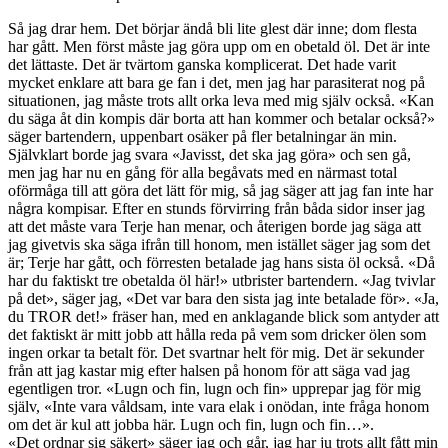
Så jag drar hem. Det börjar ändå bli lite glest där inne; dom flesta
har gått. Men först måste jag göra upp om en obetald öl. Det är inte
det lättaste. Det är tvärtom ganska komplicerat. Det hade varit
mycket enklare att bara ge fan i det, men jag har parasiterat nog på
situationen, jag måste trots allt orka leva med mig själv också. «Kan
du säga åt din kompis där borta att han kommer och betalar också?»
säger bartendern, uppenbart osäker på fler betalningar än min.
Självklart borde jag svara «Javisst, det ska jag göra» och sen gå,
men jag har nu en gång för alla begåvats med en närmast total
oförmåga till att göra det lätt för mig, så jag säger att jag fan inte har
några kompisar. Efter en stunds förvirring från båda sidor inser jag
att det måste vara Terje han menar, och återigen borde jag säga att
jag givetvis ska säga ifrån till honom, men istället säger jag som det
är; Terje har gått, och förresten betalade jag hans sista öl också. «Då
har du faktiskt tre obetalda öl här!» utbrister bartendern. «Jag tvivlar
på det», säger jag, «Det var bara den sista jag inte betalade för». «Ja,
du
TROR
det!» fräser han, med en anklagande blick som antyder att
det faktiskt är mitt jobb att hålla reda på vem som dricker ölen som
ingen orkar ta betalt för. Det svartnar helt för mig. Det är sekunder
från att jag kastar mig efter halsen på honom för att säga vad jag
egentligen tror. «Lugn och fin, lugn och fin» upprepar jag för mig
själv, «Inte vara våldsam, inte vara elak i onödan, inte fråga honom
om det är kul att jobba här. Lugn och fin, lugn och fin…».
«Det ordnar sig säkert» säger jag och går, jag har ju trots allt fått min