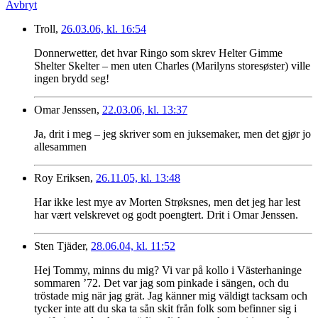
Avbryt
Troll,
26.03.06, kl. 16:54
Donnerwetter, det hvar Ringo som skrev Helter Gimme
Shelter Skelter – men uten Charles (Marilyns storesøster) ville
ingen brydd seg!
Omar Jenssen,
22.03.06, kl. 13:37
Ja, drit i meg – jeg skriver som en juksemaker, men det gjør jo
allesammen
Roy Eriksen,
26.11.05, kl. 13:48
Har ikke lest mye av Morten Strøksnes, men det jeg har lest
har vært velskrevet og godt poengtert. Drit i Omar Jenssen.
Sten Tjäder,
28.06.04, kl. 11:52
Hej Tommy, minns du mig? Vi var på kollo i Västerhaninge
sommaren ’72. Det var jag som pinkade i sängen, och du
tröstade mig när jag grät. Jag känner mig väldigt tacksam och
tycker inte att du ska ta sån skit från folk som befinner sig i