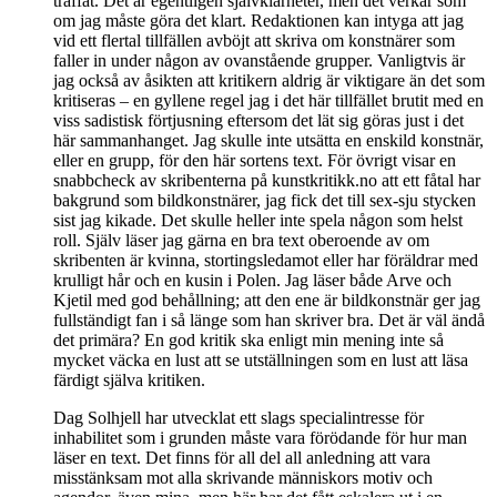
träffat. Det är egentligen självklarheter, men det verkar som
om jag måste göra det klart. Redaktionen kan intyga att jag
vid ett flertal tillfällen avböjt att skriva om konstnärer som
faller in under någon av ovanstående grupper. Vanligtvis är
jag också av åsikten att kritikern aldrig är viktigare än det som
kritiseras – en gyllene regel jag i det här tillfället brutit med en
viss sadistisk förtjusning eftersom det lät sig göras just i det
här sammanhanget. Jag skulle inte utsätta en enskild konstnär,
eller en grupp, för den här sortens text. För övrigt visar en
snabbcheck av skribenterna på kunstkritikk.no att ett fåtal har
bakgrund som bildkonstnärer, jag fick det till sex-sju stycken
sist jag kikade. Det skulle heller inte spela någon som helst
roll. Själv läser jag gärna en bra text oberoende av om
skribenten är kvinna, stortingsledamot eller har föräldrar med
krulligt hår och en kusin i Polen. Jag läser både Arve och
Kjetil med god behållning; att den ene är bildkonstnär ger jag
fullständigt fan i så länge som han skriver bra. Det är väl ändå
det primära? En god kritik ska enligt min mening inte så
mycket väcka en lust att se utställningen som en lust att läsa
färdigt själva kritiken.
Dag Solhjell har utvecklat ett slags specialintresse för
inhabilitet som i grunden måste vara förödande för hur man
läser en text. Det finns för all del all anledning att vara
misstänksam mot alla skrivande människors motiv och