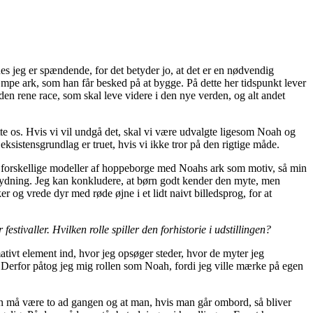
 jeg er spændende, for det betyder jo, at det er en nødvendig
kæmpe ark, som han får besked på at bygge. På dette her tidspunkt lever
den rene race, som skal leve videre i den nye verden, og alt andet
ette os. Hvis vi vil undgå det, skal vi være udvalgte ligesom Noah og
 eksistensgrundlag er truet, hvis vi ikke tror på den rigtige måde.
syv forskellige modeller af hoppeborge med Noahs ark som motiv, så min
betydning. Jeg kan konkludere, at børn godt kender den myte, men
 og vrede dyr med røde øjne i et lidt naivt billedsprog, for at
stivaller. Hvilken rolle spiller den forhistorie i udstillingen?
mativt element ind, hvor jeg opsøger steder, hvor de myter jeg
n. Derfor påtog jeg mig rollen som Noah, fordi jeg ville mærke på egen
un må være to ad gangen og at man, hvis man går ombord, så bliver