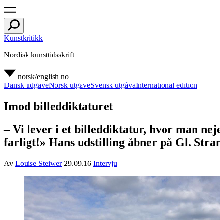
Kunstkritikk
Nordisk kunsttidsskrift
norsk/english
no
Dansk udgave
Norsk utgave
Svensk utgåva
International edition
Imod billeddiktaturet
– Vi lever i et billeddiktatur, hvor man ne
farligt!» Hans udstilling åbner på Gl. Str
Av
Louise Steiwer
29.09.16
Intervju