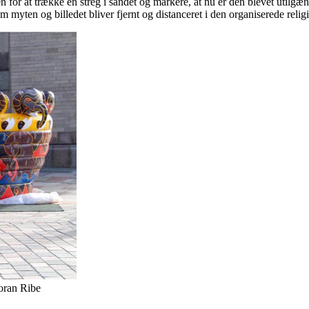
n for at trække en streg i sandet og markere, at nu er den blevet utilg
om myten og billedet bliver fjernt og distanceret i den organiserede relig
foran Ribe