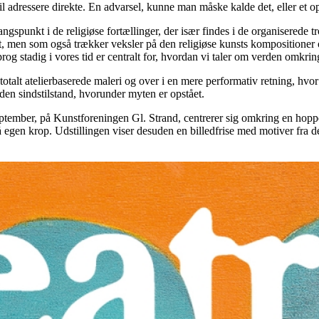
l adressere direkte. En advarsel, kunne man måske kalde det, eller et opr
ngspunkt i de religiøse fortællinger, der især findes i de organiserede t
trakt, men som også trækker veksler på den religiøse kunsts kompositione
rog stadig i vores tid er centralt for, hvordan vi taler om verden omkrin
talt atelierbaserede maleri og over i en mere performativ retning, hvor h
 den sindstilstand, hvorunder myten er opstået.
eptember, på Kunstforeningen Gl. Strand, centrerer sig omkring en hop
å egen krop. Udstillingen viser desuden en billedfrise med motiver fra