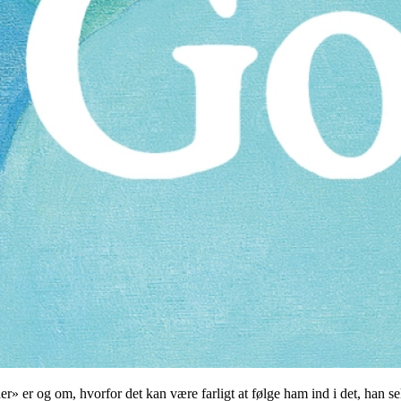
er og om, hvorfor det kan være farligt at følge ham ind i det, han sel