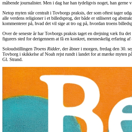
måbende journalister. Men i dag har han tydeligvis noget, han gerne vi
Netop myten står centralt i Tovborgs praksis, der som oftest tager udga
alle verdens religioner i et billedsprog, der både er stiliseret og abs
kommenterer på, hvad det vil sige at tro og på, hvordan troens billedsp
Over de seneste år har Tovborgs praksis taget en drejning væk fra det to
figurers sted for derigennem at få en konkret, menneskelig erfaring af
Soloudstillingen
Troens Ridder
, der åbner i morgen, fredag den 30. s
Tovborg i skikkelse af Noah rejst rundt i landet for at mærke myten p
Gl. Strand.