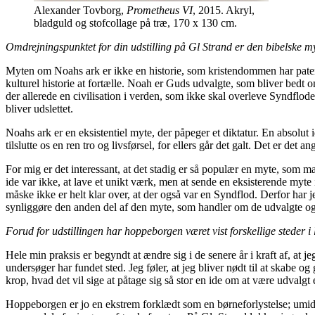
Alexander Tovborg,
Prometheus VI
, 2015. Akryl,
bladguld og stofcollage på træ, 170 x 130 cm.
Omdrejningspunktet for din udstilling på Gl Strand er den bibelske m
Myten om Noahs ark er ikke en historie, som kristendommen har patent
kulturel historie at fortælle. Noah er Guds udvalgte, som bliver bedt 
der allerede en civilisation i verden, som ikke skal overleve Syndflod
bliver udslettet.
Noahs ark er en eksistentiel myte, der påpeger et diktatur. En absolut 
tilslutte os en ren tro og livsførsel, for ellers går det galt. Det er det 
For mig er det interessant, at det stadig er så populær en myte, som 
ide var ikke, at lave et unikt værk, men at sende en eksisterende myt
måske ikke er helt klar over, at der også var en Syndflod. Derfor har 
synliggøre den anden del af den myte, som handler om de udvalgte og 
Forud for udstillingen har hoppeborgen været vist forskellige steder i l
Hele min praksis er begyndt at ændre sig i de senere år i kraft af, at 
undersøger har fundet sted. Jeg føler, at jeg bliver nødt til at skabe
krop, hvad det vil sige at påtage sig så stor en ide om at være udvalgt e
Hoppeborgen er jo en ekstrem forklædt som en børneforlystelse; umidd