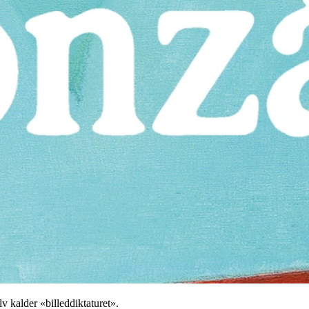
v kalder «billeddiktaturet».