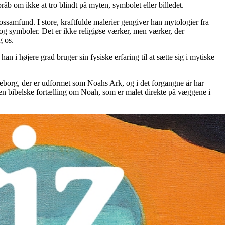
åb om ikke at tro blindt på myten, symbolet eller billedet.
rossamfund. I store, kraftfulde malerier gengiver han mytologier fra
r og symboler. Det er ikke religiøse værker, men værker, der
g os.
an i højere grad bruger sin fysiske erfaring til at sætte sig i mytiske
peborg, der er udformet som Noahs Ark, og i det forgangne år har
 den bibelske fortælling om Noah, som er malet direkte på væggene i