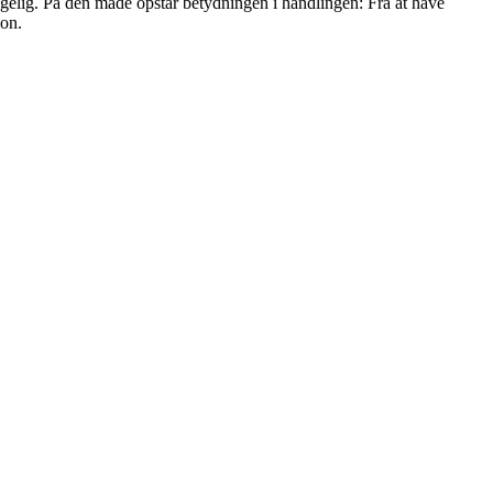
ængelig. På den måde opstår betydningen i handlingen: Fra at have
ion.