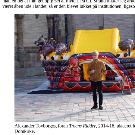
man en del af min genopførsel af myten. På Gl. Strand lukker jeg arke
været åben ude i landet, så er den blevet lukket på institutionen, liges
Alexander Tovborgog foran
Troens Ridder
, 2014-16, placeret 
Domkirke.