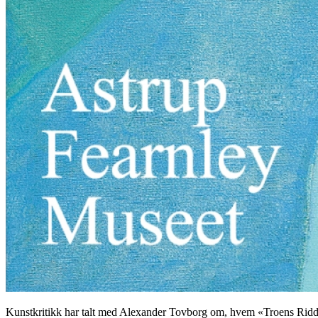
Kunstkritikk har talt med Alexander Tovborg om, hvem «Troens Ridder» 