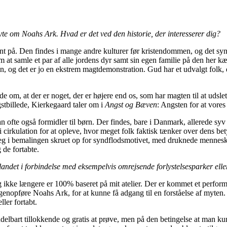
yte om Noahs Ark. Hvad er det ved den historie, der interesserer dig?
 på. Den findes i mange andre kulturer før kristendommen, og det synes
om at samle et par af alle jordens dyr samt sin egen familie på den her 
en, og det er jo en ekstrem magtdemonstration. Gud har et udvalgt folk, 
ide om, at der er noget, der er højere end os, som har magten til at udsl
angstbillede, Kierkegaard taler om i
Angst og Bæven
: Angsten for at vores
man ofte også formidler til børn. Der findes, bare i Danmark, allerede 
e i cirkulation for at opleve, hvor meget folk faktisk tænker over dens 
jeg i bemalingen skruet op for syndflodsmotivet, med druknede mennesker
de fortabte.
andet i forbindelse med eksempelvis omrejsende forlystelsesparker eller fe
jeg ikke længere er 100% baseret på mit atelier. Der er kommet et perfor
 og genopføre Noahs Ark, for at kunne få adgang til en forståelse af myte
ller fortabt.
elbart tillokkende og gratis at prøve, men på den betingelse at man k