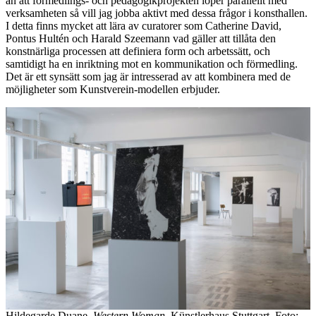
än att förmedlings- och pedagogikprojekten löper parallellt med
verksamheten så vill jag jobba aktivt med dessa frågor i konsthallen.
I detta finns mycket att lära av curatorer som Catherine David,
Pontus Hultén och Harald Szeemann vad gäller att tillåta den
konstnärliga processen att definiera form och arbetssätt, och
samtidigt ha en inriktning mot en kommunikation och förmedling.
Det är ett synsätt som jag är intresserad av att kombinera med de
möjligheter som Kunstverein-modellen erbjuder.
Hildegarde Duane,
Western Woman
, Künstlerhaus Stuttgart. Foto: