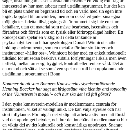
säger, utställningarnas sensoriska dimensioner en viktig roll. Jag är
intresserad av hur man arbetar med utställningsrummet, hur det kan
bli en plats under en begränsad tid och en värld med sin egen inre
logik, kopplad till omvärlden, men som också erbjuder sina egna
möjligheter. I detta tillvägagångssätt är rummet i sig inte en stum
behållare, utan ett material som måste bearbetas, iscensättas och
förändras och förstås som en fysisk eller förkroppsligad helhet. Ett
koncept som spelar en viktig roll i detta tänkande är
psykoanalytikern och barnpsykologen Donald Winnicotts «the
holding environment», som en metafor för hur strukturer och
institutioner «håller oss». Winnicott börjar med ett enkelt relationellt
tillstånd för att sedan beskriva subtila förflyttningar i skala men även
i affekt, mellan omsorg, trygghet, kontroll eller rent av våld. Det är
en metod och sätt att se som även spelar en roll i en uppkommande
utställning i programmet i Bonn.
Kommer du att som Bonners Kunstvereins styrelseordförande
Henning Boecker har sagt att ifrågasätta
«
the identity and topicality
of the ’Kunstverein model’
»
och hur ska det i så fall göras?
I den tyska kunstverein-modellen är medlemmarna centrala för
institutionen, vilket är väldigt unikt. De kan välja styrelse och har
stort inflytande. För mig är det viktigt att arbeta aktivt med att förstå
vad det uppdraget betyder, och hur det innebär att medlemmarna blir
en viktig del av det kulturella och konstnärliga uppdraget. Snarare