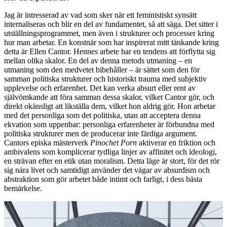
Jag är intresserad av vad som sker när ett feministiskt synsätt
internaliseras och blir en del av fundamentet, så att säga. Det sitter i
utställningsprogrammet, men även i strukturer och processer kring
hur man arbetar. En konstnär som har inspirerat mitt tänkande kring
detta är Ellen Cantor. Hennes arbete har en tendens att förflytta sig
mellan olika skalor. En del av denna metods utmaning – en
utmaning som den medvetet bibehåller – är sättet som den för
samman politiska strukturer och historiskt trauma med subjektiv
upplevelse och erfarenhet. Det kan verka absurt eller rent av
självömkande att föra samman dessa skalor, vilket Cantor gör, och
direkt okänsligt att likställa dem, vilket hon aldrig gör. Hon arbetar
med det personliga som det politiska, utan att acceptera denna
ekvation som uppenbar: personliga erfarenheter är förbundna med
politiska strukturer men de producerar inte färdiga argument.
Cantors episka mästerverk
Pinochet Porn
aktiverar en friktion och
ambivalens som komplicerar tydliga linjer av affinitet och ideologi,
en strävan efter en etik utan moralism. Detta läge är stort, för det rör
sig nära livet och samtidigt använder det vägar av absurdism och
abstraktion som gör arbetet både intimt och farligt, i dess bästa
bemärkelse.