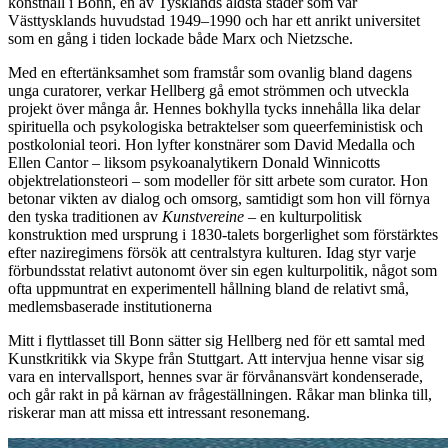
konsthall i Bonn, en av Tysklands äldsta städer som var
Västtysklands huvudstad 1949–1990 och har ett anrikt universitet
som en gång i tiden lockade både Marx och Nietzsche.
Med en eftertänksamhet som framstår som ovanlig bland dagens
unga curatorer, verkar Hellberg gå emot strömmen och utveckla
projekt över många år. Hennes bokhylla tycks innehålla lika delar
spirituella och psykologiska betraktelser som queerfeministisk och
postkolonial teori. Hon lyfter konstnärer som David Medalla och
Ellen Cantor – liksom psykoanalytikern Donald Winnicotts
objektrelationsteori – som modeller för sitt arbete som curator. Hon
betonar vikten av dialog och omsorg, samtidigt som hon vill förnya
den tyska traditionen av
Kunstvereine
– en kulturpolitisk
konstruktion med ursprung i 1830-talets borgerlighet som förstärktes
efter naziregimens försök att centralstyra kulturen. Idag styr varje
förbundsstat relativt autonomt över sin egen kulturpolitik, något som
ofta uppmuntrat en experimentell hållning bland de relativt små,
medlemsbaserade institutionerna
Mitt i flyttlasset till Bonn sätter sig Hellberg ned för ett samtal med
Kunstkritikk via Skype från Stuttgart. Att intervjua henne visar sig
vara en intervallsport, hennes svar är förvånansvärt kondenserade,
och går rakt in på kärnan av frågeställningen. Råkar man blinka till,
riskerar man att missa ett intressant resonemang.