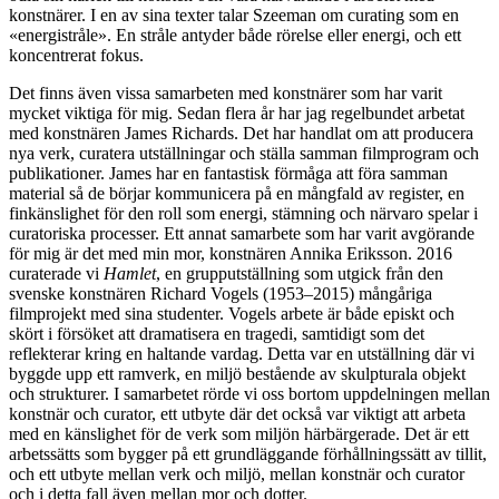
konstnärer. I en av sina texter talar Szeeman om curating som en
«energistråle». En stråle antyder både rörelse eller energi, och ett
koncentrerat fokus.
Det finns även vissa samarbeten med konstnärer som har varit
mycket viktiga för mig. Sedan flera år har jag regelbundet arbetat
med konstnären James Richards. Det har handlat om att producera
nya verk, curatera utställningar och ställa samman filmprogram och
publikationer. James har en fantastisk förmåga att föra samman
material så de börjar kommunicera på en mångfald av register, en
finkänslighet för den roll som energi, stämning och närvaro spelar i
curatoriska processer. Ett annat samarbete som har varit avgörande
för mig är det med min mor, konstnären Annika Eriksson. 2016
curaterade vi
Hamlet
, en grupputställning som utgick från den
svenske konstnären Richard Vogels (1953–2015) mångåriga
filmprojekt med sina studenter. Vogels arbete är både episkt och
skört i försöket att dramatisera en tragedi, samtidigt som det
reflekterar kring en haltande vardag. Detta var en utställning där vi
byggde upp ett ramverk, en miljö bestående av skulpturala objekt
och strukturer. I samarbetet rörde vi oss bortom uppdelningen mellan
konstnär och curator, ett utbyte där det också var viktigt att arbeta
med en känslighet för de verk som miljön härbärgerade. Det är ett
arbetssätts som bygger på ett grundläggande förhållningssätt av tillit,
och ett utbyte mellan verk och miljö, mellan konstnär och curator
och i detta fall även mellan mor och dotter.