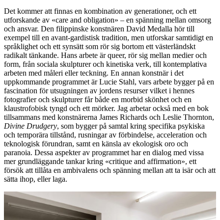
Det kommer att finnas en kombination av generationer, och ett
utforskande av «care and obligation» – en spänning mellan omsorg
och ansvar. Den filippinske konstnären David Medalla hör till
exempel till en avant-gardistisk tradition, men utforskar samtidigt en
språklighet och ett synsätt som rör sig bortom ett västerländskt
radikalt tänkande. Hans arbete är queer, rör sig mellan medier och
form, från sociala skulpturer och kinetiska verk, till kontemplativa
arbeten med måleri eller teckning. En annan konstnär i det
uppkommande programmet är Lucie Stahl, vars arbete bygger på en
fascination för utsugningen av jordens resurser vilket i hennes
fotografier och skulpturer får både en morbid skönhet och en
klaustrofobisk tyngd och ett mörker. Jag arbetar också med en bok
tillsammans med konstnärerna James Richards och Leslie Thornton,
Divine Drudgery
, som bygger på samtal kring specifika psykiska
och temporära tillstånd, rusningar av förbindelse, acceleration och
teknologisk förundran, samt en känsla av ekologisk oro och
paranoia. Dessa aspekter av programmet har en dialog med vissa
mer grundläggande tankar kring «critique and affirmation», ett
försök att tillåta en ambivalens och spänning mellan att ta isär och att
sätta ihop, eller laga.