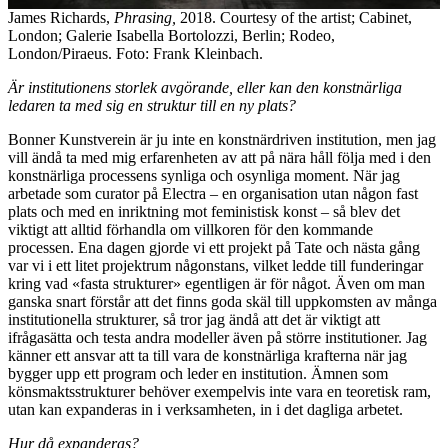
James Richards,
Phrasing,
2018. Courtesy of the artist; Cabinet,
London; Galerie Isabella Bortolozzi, Berlin; Rodeo,
London/Piraeus. Foto: Frank Kleinbach.
Är institutionens storlek avgörande, eller kan den konstnärliga
ledaren ta med sig en struktur till en ny plats?
Bonner Kunstverein är ju inte en konstnärdriven institution, men jag
vill ändå ta med mig erfarenheten av att på nära håll följa med i den
konstnärliga processens synliga och osynliga moment. När jag
arbetade som curator på Electra – en organisation utan någon fast
plats och med en inriktning mot feministisk konst – så blev det
viktigt att alltid förhandla om villkoren för den kommande
processen. Ena dagen gjorde vi ett projekt på Tate och nästa gång
var vi i ett litet projektrum någonstans, vilket ledde till funderingar
kring vad «fasta strukturer» egentligen är för något. Även om man
ganska snart förstår att det finns goda skäl till uppkomsten av många
institutionella strukturer, så tror jag ändå att det är viktigt att
ifrågasätta och testa andra modeller även på större institutioner. Jag
känner ett ansvar att ta till vara de konstnärliga krafterna när jag
bygger upp ett program och leder en institution. Ämnen som
könsmaktsstrukturer behöver exempelvis inte vara en teoretisk ram,
utan kan expanderas in i verksamheten, in i det dagliga arbetet.
Hur då expanderas?