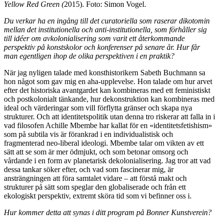
Yellow Red Green (
2015). Foto: Simon Vogel.
Du verkar ha en ingång till det curatoriella som raserar dikotomin
mellan det institutionella och anti-institutionella,
som förhåller sig
till
idéer om avkolonialisering
som
varit ett
återkommande
perspektiv på konstskolor och konferenser
på senare
år. Hur får
man egentligen ihop de olika perspektiven i en praktik?
När jag nyligen talade med konsthistorikern Sabeth Buchmann sa
hon något som gav mig en aha-upplevelse. Hon talade om hur arvet
efter det historiska avantgardet kan kombineras med ett feministiskt
och postkolonialt tänkande, hur dekonstruktion kan kombineras med
ideal och värderingar som vill förflytta gränser och skapa nya
strukturer. Och att identitetspolitik utan denna tro riskerar att falla in i
vad filosofen Achille Mbembe har kallat för en «identitetsfetishism»
som på subtila vis är förankrad i en individualistisk och
fragmenterad neo-liberal ideologi. Mbembe talar om vikten av ett
sätt att se som är mer ödmjukt, och som betonar omsorg och
vårdande i en form av planetarisk dekolonialisering. Jag tror att vad
dessa tankar söker efter, och vad som fascinerar mig, är
ansträngningen att föra samtalet vidare – att förstå makt och
strukturer på sätt som speglar den globaliserade och från ett
ekologiskt perspektiv, extremt sköra tid som vi befinner oss i.
Hur kommer detta att synas i ditt program på Bonner Kunstverein?