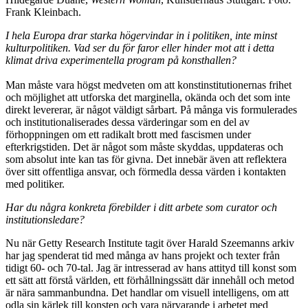
Frank Kleinbach.
I hela Europa drar starka högervindar in i politiken, inte minst
kulturpolitiken. Vad ser du för faror eller hinder mot att i detta
klimat driva experimentella program på konsthallen?
Man måste vara högst medveten om att konstinstitutionernas frihet
och möjlighet att utforska det marginella, okända och det som inte
direkt levererar, är något väldigt sårbart. På många vis formulerades
och institutionaliserades dessa värderingar som en del av
förhoppningen om ett radikalt brott med fascismen under
efterkrigstiden. Det är något som måste skyddas, uppdateras och
som absolut inte kan tas för givna. Det innebär även att reflektera
över sitt offentliga ansvar, och förmedla dessa värden i kontakten
med politiker.
Har du några konkreta förebilder i ditt arbete som curator och
institutionsledare?
Nu när Getty Research Institute tagit över Harald Szeemanns arkiv
har jag spenderat tid med många av hans projekt och texter från
tidigt 60- och 70-tal. Jag är intresserad av hans attityd till konst som
ett sätt att förstå världen, ett förhållningssätt där innehåll och metod
är nära sammanbundna. Det handlar om visuell intelligens, om att
odla sin kärlek till konsten och vara närvarande i arbetet med