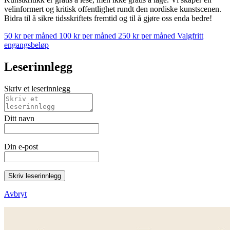
velinformert og kritisk offentlighet rundt den nordiske kunstscenen.
Bidra til å sikre tidsskriftets fremtid og til å gjøre oss enda bedre!
50 kr per måned
100 kr per måned
250 kr per måned
Valgfritt
engangsbeløp
Leserinnlegg
Skriv et leserinnlegg
Ditt navn
Din e-post
Skriv leserinnlegg
Avbryt