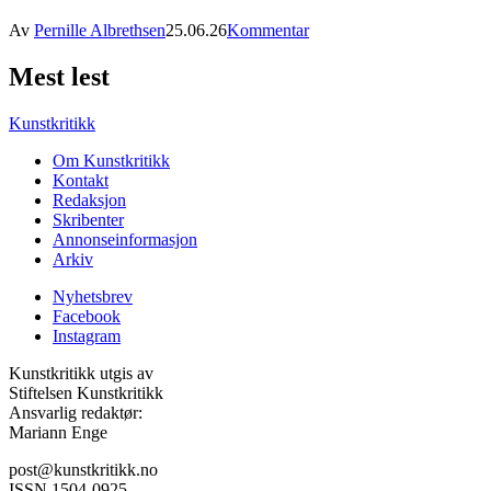
Av
Pernille Albrethsen
25.06.26
Kommentar
Mest lest
Kunstkritikk
Om Kunstkritikk
Kontakt
Redaksjon
Skribenter
Annonseinformasjon
Arkiv
Nyhetsbrev
Facebook
Instagram
Kunstkritikk utgis av
Stiftelsen Kunstkritikk
Ansvarlig redaktør:
Mariann Enge
post@kunstkritikk.no
ISSN 1504-0925