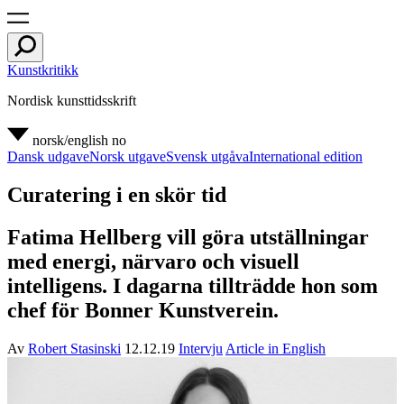
Kunstkritikk
Nordisk kunsttidsskrift
norsk/english
no
Dansk udgave
Norsk utgave
Svensk utgåva
International edition
Curatering i en skör tid
Fatima Hellberg vill göra utställningar
med energi, närvaro och visuell
intelligens. I dagarna tillträdde hon som
chef för Bonner Kunstverein.
Av
Robert Stasinski
12.12.19
Intervju
Article in English