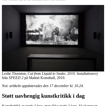
Leslie Thornton, C
ut from Liquid to Snake
, 2019. Installationsvy
från
SPEED 2
på Malmö Konsthall, 2019.
Not: artikeln uppdaterades den 17 december kl. 10.24.
Støtt uavhengig kunstkritikk i dag
Kunstkritikk er gratis å lese, men ikke gratis å lage. Vi skaper en