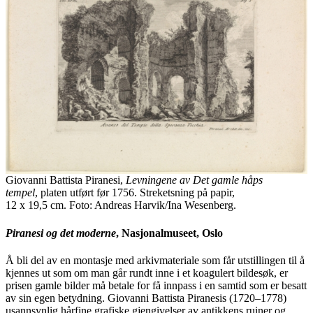
Giovanni Battista Piranesi,
Levningene av Det gamle håps
tempel
, platen utført før 1756. Streketsning på papir,
12 x 19,5 cm. Foto: Andreas Harvik/Ina Wesenberg.
Piranesi og det moderne
, Nasjonalmuseet, Oslo
Å bli del av en montasje med arkivmateriale som får utstillingen til å
kjennes ut som om man går rundt inne i et koagulert bildesøk, er
prisen gamle bilder må betale for få innpass i en samtid som er besatt
av sin egen betydning. Giovanni Battista Piranesis (1720–1778)
usannsynlig hårfine grafiske gjengivelser av antikkens ruiner og