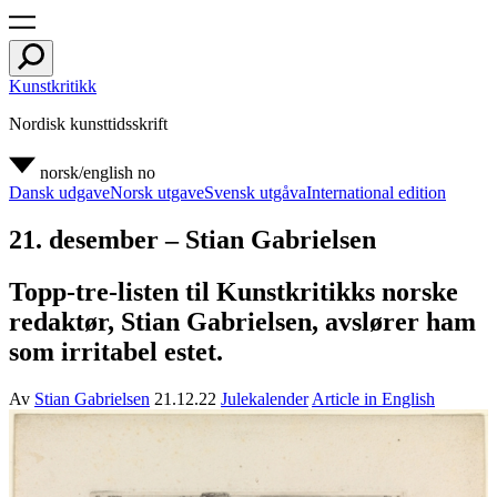
Kunstkritikk
Nordisk kunsttidsskrift
norsk/english
no
Dansk udgave
Norsk utgave
Svensk utgåva
International edition
21. desember – Stian Gabrielsen
Topp-tre-listen til Kunstkritikks norske
redaktør, Stian Gabrielsen, avslører ham
som irritabel estet.
Av
Stian Gabrielsen
21.12.22
Julekalender
Article in English