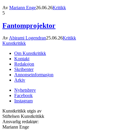
Av
Mariann Enge
26.06.26
Kritikk
5
Fantomprojektor
Av
Abirami Logendran
25.06.26
Kritikk
Kunstkritikk
Om Kunstkritikk
Kontakt
Redaksjon
Skribenter
Annonseinformasjon
Arkiv
Nyhetsbrev
Facebook
Instagram
Kunstkritikk utgis av
Stiftelsen Kunstkritikk
Ansvarlig redaktør:
Mariann Enge