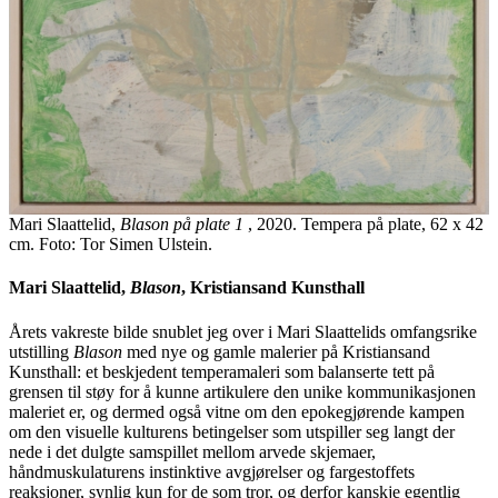
Mari Slaattelid,
Blason på plate 1
, 2020. Tempera på plate, 62 x 42
cm. Foto: Tor Simen Ulstein.
Mari Slaattelid,
Blason
, Kristiansand Kunsthall
Årets vakreste bilde snublet jeg over i Mari Slaattelids omfangsrike
utstilling
Blason
med nye og gamle malerier på Kristiansand
Kunsthall: et beskjedent temperamaleri som balanserte tett på
grensen til støy for å kunne artikulere den unike kommunikasjonen
maleriet er, og dermed også vitne om den epokegjørende kampen
om den visuelle kulturens betingelser som utspiller seg langt der
nede i det dulgte samspillet mellom arvede skjemaer,
håndmuskulaturens instinktive avgjørelser og fargestoffets
reaksjoner, synlig kun for de som tror, og derfor kanskje egentlig