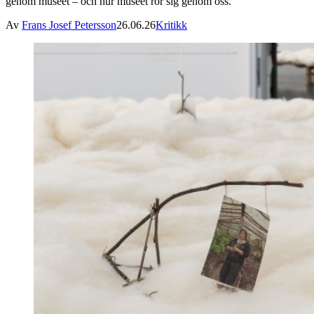
genom museet – och hur museet rör sig genom oss.
Av
Frans Josef Petersson
26.06.26
Kritikk