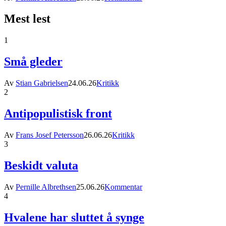
Mest lest
1
Små gleder
Av
Stian Gabrielsen
24.06.26
Kritikk
2
Antipopulistisk front
Av
Frans Josef Petersson
26.06.26
Kritikk
3
Beskidt valuta
Av
Pernille Albrethsen
25.06.26
Kommentar
4
Hvalene har sluttet å synge