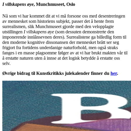
I villskapens øye
, Munchmuseet, Oslo
Nå som vi har kommet dit at vi må forsone oss med desentreringen
av mennesket som historiens subjekt, passer det å hente frem
surrealismen, slik Munchmuseet gjorde med den velopplagte
utstillingen
I villskapens øye
(som dessuten demonstrerte den
imponerende innlånsevnen deres). Surrealistene ga billedlig form til
den moderne kognitive dissonansen der mennesket brått ser seg
frigjort fra fortidens underdanige naturforhold, men også straks
fanges i en masse plagsomme følger av at vi har brukt makten vår til
å erstatte naturen uten å innse at det logisk betydde å erstatte oss
selv.
Øvrige bidrag til Kunstkritikks julekalender finner du
her
.