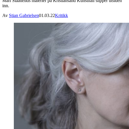
Mari Slaattelids malerier på Kristiansand Kunsthall slipper utsiden
inn.
Av
Stian Gabrielsen
01.03.22
Kritikk