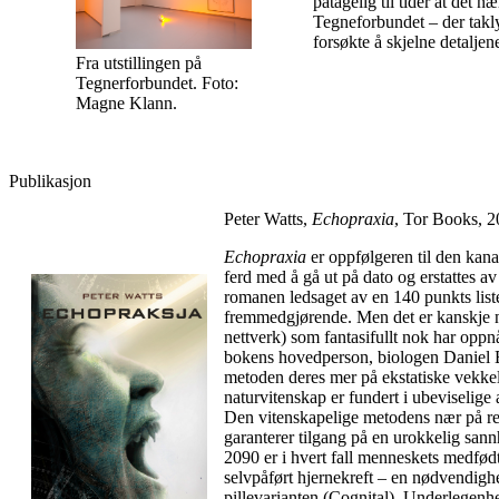
påtagelig til tider at det
Tegneforbundet – der takly
forsøkte å skjelne detaljen
Fra utstillingen på
Tegnerforbundet. Foto:
Magne Klann.
Publikasjon
Peter Watts,
Echopraxia
, Tor Books, 2
Echopraxia
er oppfølgeren til den kana
ferd med å gå ut på dato og erstattes av 
romanen ledsaget av en 140 punkts liste m
fremmedgjørende. Men det er kanskje n
nettverk) som fantasifullt nok har opp
bokens hovedperson, biologen Daniel B
metoden deres mer på ekstatiske vekkels
naturvitenskap er fundert i ubeviselige 
Den vitenskapelige metodens nær på reli
garanterer tilgang på en urokkelig san
2090 er i hvert fall menneskets medfødt
selvpåført hjernekreft – en nødvendig
pillevarianten (Cognital). Underlegenh