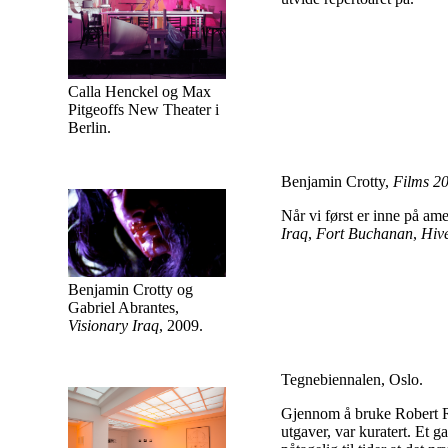
Calla Henckel og Max
Pitgeoffs New Theater i
Berlin.
Benjamin Crotty,
Films 2
Når vi først er inne på ame
Iraq
,
Fort Buchanan
,
Hiv
Benjamin Crotty og
Gabriel Abrantes,
Visionary Iraq
, 2009.
Tegnebiennalen, Oslo.
Gjennom å bruke Robert 
utgaver, var kuratert. Et g