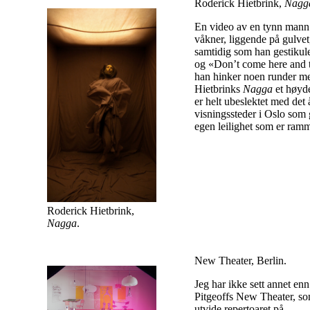
Roderick Hietbrink,
Nagg
En video av en tynn mann m
våkner, liggende på gulvet
samtidig som han gestikuler
og «Don’t come here and tel
han hinker noen runder me
Hietbrinks
Nagga
et høyde
er helt ubeslektet med det
visningssteder i Oslo som g
egen leilighet som er ram
Roderick Hietbrink,
Nagga
.
New Theater, Berlin.
Jeg har ikke sett annet en
Pitgeoffs New Theater, som
utvide repertoaret på.