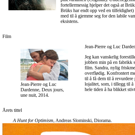
fortellermessig hjelper det også at Brü
Brüks har endt opp ved en tilfeldighet
med til å gjemme seg for den labile v
eksistens.
Film
Jean-Pierre og Luc Darde
Jeg kan vanskelig forestil
jobben min på en fabrikk s
film. Sandra, nylig friskme
overflødig. Konfrontert me
til å få dem til å revurder
lojalitet, som, i tillegg ti
Jean-Pierre og Luc
hele tiden å ha blikket stiv
Dardenne, Deux jours,
une nuit, 2014.
Årets tittel
A Hunt for Optimism
, Andreas Slominski, Diorama.