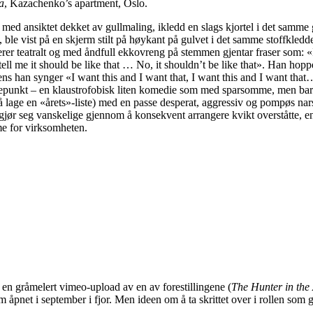
a
, Kazachenko’s apartment, Oslo.
ed ansiktet dekket av gullmaling, ikledd en slags kjortel i det samme gr
, ble vist på en skjerm stilt på høykant på gulvet i det samme stoffkle
er teatralt og med åndfull ekkovreng på stemmen gjentar fraser som: «It’s l
l me it should be like that … No, it shouldn’t be like that». Han hopper 
ns han synger «I want this and I want that, I want this and I want tha
punkt – en klaustrofobisk liten komedie som med sparsomme, men barokk
 å lage en «årets»-liste) med en passe desperat, aggressiv og pompøs nar
jør seg vanskelige gjennom å konsekvent arrangere kvikt overståtte, en-he
me for virksomheten.
n en gråmelert vimeo-upload av en av forestillingene (
The Hunter in the
 åpnet i september i fjor. Men ideen om å ta skrittet over i rollen som 