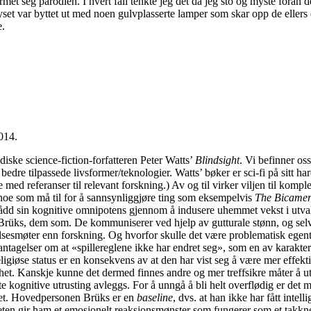
 nærmet seg parodien. I hvert fall tenkte jeg det da jeg sto og myste fo
set var byttet ut med noen gulvplasserte lamper som skar opp de ellers
e.
014.
diske science-fiction-forfatteren Peter Watts’
Blindsight
. Vi befinner os
bedre tilpassede livsformer/teknologier. Watts’ bøker er sci-fi på sitt ha
ed referanser til relevant forskning.) Av og til virker viljen til komplek
oe som må til for å sannsynliggjøre ting som eksempelvis
The Bicamer
nådd sin kognitive omnipotens gjennom å indusere uhemmet vekst i utvalg
rüks, dem som. De kommuniserer ved hjelp av gutturale stønn, og selv 
esmøter enn forskning. Og hvorfor skulle det være problematisk egentlig,
antagelser om at «spillereglene ikke har endret seg», som en av karakter
giøse status er en konsekvens av at den har vist seg å være mer effektiv
nhet. Kanskje kunne det dermed finnes andre og mer treffsikre måter å u
e kognitive utrusting avleggs. For å unngå å bli helt overflødig er det 
het. Hovedpersonen Brüks er en
baseline
, dvs. at han ikke har fått inte
eten gir ham et emosjonelt reaksjonsmønster som fungerer som et takkne