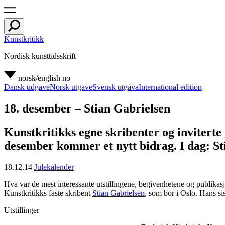
Kunstkritikk
Nordisk kunsttidsskrift
norsk/english
no
Dansk udgave
Norsk utgave
Svensk utgåva
International edition
18. desember – Stian Gabrielsen
Kunstkritikks egne skribenter og inviterte g
desember kommer et nytt bidrag. I dag: St
18.12.14
Julekalender
Hva var de mest interessante utstillingene, begivenhetene og publikas
Kunstkritikks faste skribent
Stian Gabrielsen
, som bor i Oslo. Hans si
Utstillinger