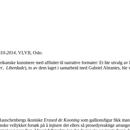
010-2014
, VI,VII, Oslo.
rikanske kunstnere med affinitet til narrative formater: Et lite utvalg a
er
,
Liberdade
), to av dem laget i samarbeid med Gabriel Abrantes, ble vist
Rauschenbergs ikoniske
Erased de Kooning
som gallionsfigur fikk man ty
anske vellykket forsøk på å injisere det ellers så prosedyreaktige arrange