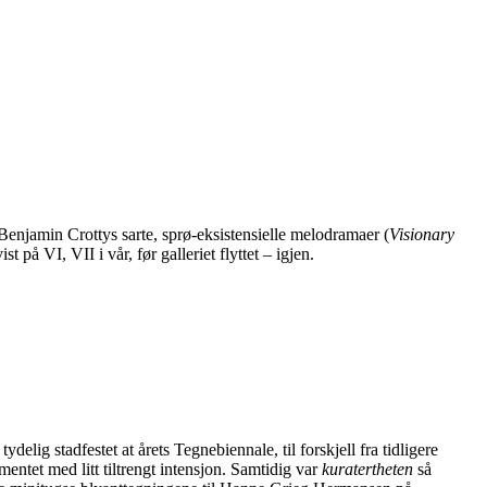
v Benjamin Crottys sarte, sprø-eksistensielle melodramaer (
Visionary
 på VI, VII i vår, før galleriet flyttet – igjen.
delig stadfestet at årets Tegnebiennale, til forskjell fra tidligere
mentet med litt tiltrengt intensjon. Samtidig var
kuratertheten
så