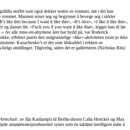
ålilla stoffet som også dekker resten av rommet, tatt i det han
dde rommet. Mannen reiser seg og begynner å bevege seg i sirkler
ike this because I want it like this», «It’s nice», «I like it like this»,
og danser litt. «Fuck you if you want it like that», legger han til før
t…» Av alle mise-en-abymene året har bydd på, var Roderick
e, effekter parret den uutgrunnelige «like»-aktiviteten (som jo ikke
sissisme. Kazachenko’s er det siste tilskuddet i rekken av
lgs utstillinger. Tilgivelig, siden det er galleristens (Nicholas Riis)
 Armchair
, av Ilja Karilampi) til Berlin-duoen Calla Henckel og Max
glade amatørteaterprodusenter synes som en taktløst intelligent måte å