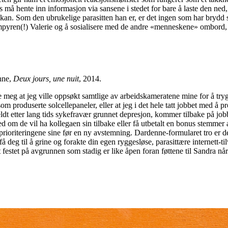
ks må hente inn informasjon via sansene i stedet for bare å laste den ne
) kan. Som den ubrukelige parasitten han er, er det ingen som har bryd
ampyren(!) Valerie og å sosialisere med de andre «menneskene» ombord
nne,
Deux jours, une nuit
, 2014.
le meg at jeg ville oppsøkt samtlige av arbeidskameratene mine for å try
om produserte solcellepaneler, eller at jeg i det hele tatt jobbet med å 
ldt etter lang tids sykefravær grunnet depresjon, kommer tilbake på jobb 
d om de vil ha kollegaen sin tilbake eller få utbetalt en bonus stemmer
e prioriteringene sine før en ny avstemning. Dardenne-formularet tro er 
l å få deg til å grine og forakte din egen ryggesløse, parasittære internett
t festet på avgrunnen som stadig er like åpen foran føttene til Sandra når 