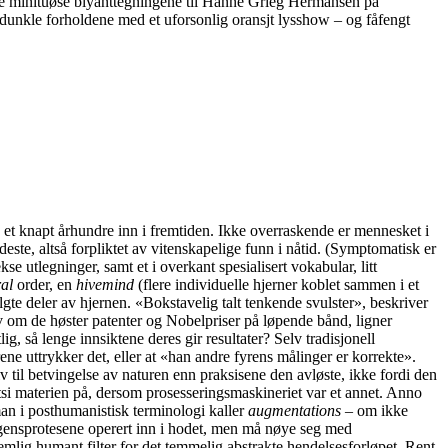
ran de minituøse blyanttegningene til Hanne Grieg Hermansen på
 dunkle forholdene med et uforsonlig oransjt lysshow – og fåfengt
s et knapt århundre inn i fremtiden. Ikke overraskende er mennesket i
rdeste, altså forpliktet av vitenskapelige funn i nåtid. (Symptomatisk er
se utlegninger, samt et i overkant spesialisert vokabular, litt
al
order, en
hivemind
(flere individuelle hjerner koblet sammen i et
te deler av hjernen. «Bokstavelig talt tenkende svulster», beskriver
om de høster patenter og Nobelpriser på løpende bånd, ligner
 så lenge innsiktene deres gir resultater? Selv tradisjonell
ene uttrykker det, eller at «han andre fyrens målinger er korrekte».
 til betvingelse av naturen enn praksisene den avløste, ikke fordi den
tsi materien på, dersom prosesseringsmaskineriet var et annet. Anno
man i posthumanistisk terminologi kaller
augmentations
– om ikke
lligensprotesene operert inn i hodet, men må nøye seg med
mlig humant filter for det temmelig abstrakte hendelsesforløpet. Rent