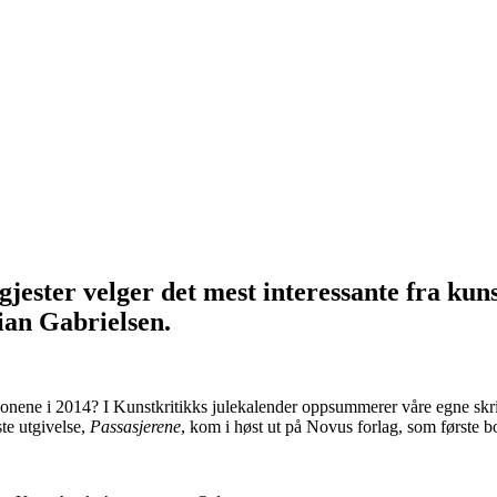
jester velger det mest interessante fra kuns
ian Gabrielsen.
jonene i 2014? I Kunstkritikks julekalender oppsummerer våre egne skribe
ste utgivelse,
Passasjerene
, kom i høst ut på Novus forlag, som første b