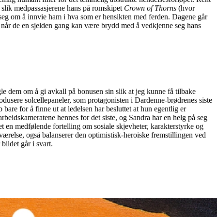
d, slik medpassasjerene hans på romskipet
Crown of Thorns
(hvor
d seg om å innvie ham i hva som er hensikten med ferden. Dagene går
, når de en sjelden gang kan være brydd med å vedkjenne seg hans
gle dem om å gi avkall på bonusen sin slik at jeg kunne få tilbake
produsere solcellepaneler, som protagonisten i Dardenne-brødrenes siste
bare for å finne ut at ledelsen har besluttet at hun egentlig er
 arbeidskameratene hennes for det siste, og Sandra har en helg på seg
det en medfølende fortelling om sosiale skjevheter, karakterstyrke og
-tilværelse, også balanserer den optimistisk-heroiske fremstillingen ved
bildet går i svart.