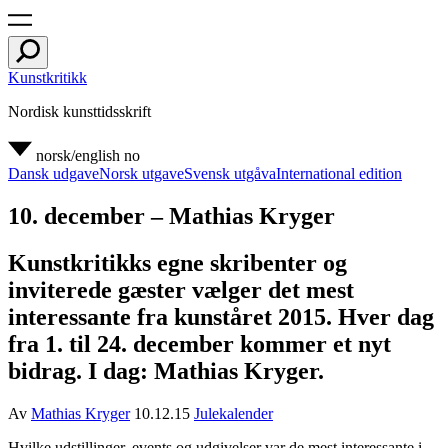
Kunstkritikk
Nordisk kunsttidsskrift
norsk/english
no
Dansk udgave
Norsk utgave
Svensk utgåva
International edition
10. december – Mathias Kryger
Kunstkritikks egne skribenter og
inviterede gæster vælger det mest
interessante fra kunståret 2015. Hver dag
fra 1. til 24. december kommer et nyt
bidrag. I dag: Mathias Kryger.
Av
Mathias Kryger
10.12.15
Julekalender
Hvilke udstillinger, events og udgivelser var de mest interessante i