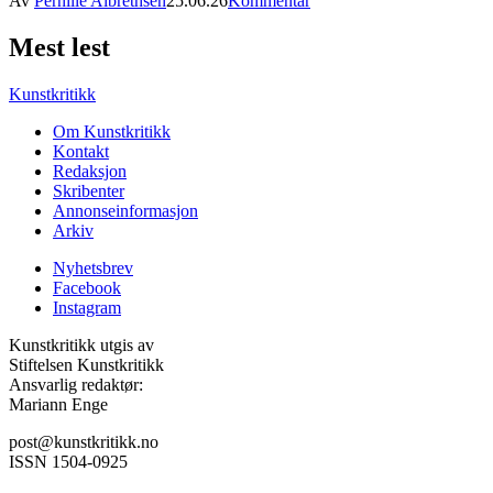
Av
Pernille Albrethsen
25.06.26
Kommentar
Mest lest
Kunstkritikk
Om Kunstkritikk
Kontakt
Redaksjon
Skribenter
Annonseinformasjon
Arkiv
Nyhetsbrev
Facebook
Instagram
Kunstkritikk utgis av
Stiftelsen Kunstkritikk
Ansvarlig redaktør:
Mariann Enge
post@kunstkritikk.no
ISSN 1504-0925