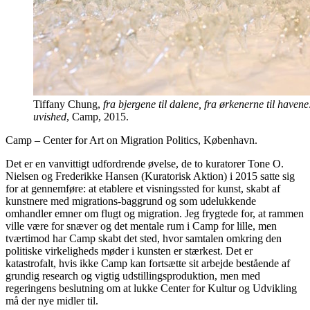
Tiffany Chung,
fra bjergene til dalene, fra ørkenerne til havene:
uvished
, Camp, 2015.
Camp – Center for Art on Migration Politics, København.
Det er en vanvittigt udfordrende øvelse, de to kuratorer Tone O.
Nielsen og Frederikke Hansen (Kuratorisk Aktion) i 2015 satte sig
for at gennemføre: at etablere et visningssted for kunst, skabt af
kunstnere med migrations-baggrund og som udelukkende
omhandler emner om flugt og migration. Jeg frygtede for, at rammen
ville være for snæver og det mentale rum i Camp for lille, men
tværtimod har Camp skabt det sted, hvor samtalen omkring den
politiske virkeligheds møder i kunsten er stærkest. Det er
katastrofalt, hvis ikke Camp kan fortsætte sit arbejde bestående af
grundig research og vigtig udstillingsproduktion, men med
regeringens beslutning om at lukke Center for Kultur og Udvikling
må der nye midler til.