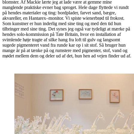
blomster. Af Mackie lærte jeg at lade være at gemme mine
manglende praktiske evner bag sproget. Hele dage flyttede vi rundt
på hendes materialer og ting: bordplader, farvet sand, bægre,
akvareller, en Hantarex–monitor. Vi spiste wienerbrød til frokost.
Som kunstner er hun inderlig med sine ting og med den tid hun
tilbringer med sine ting. Det synes jeg også var tydeligt at mærke på
hendes solo-kommission på Tate Britain, hvor en installation af
svimlende høje tragte af silke hang fra loft til gulv og langsomt
sugede pigmenteret vand fra runde kar op i sit stof. Så bruger hun
mange år på at tænke på og rumstere med pigmenter, stof, vand og
mødet mellem dem og deler ud af det, hun hen ad vejen finder ud af.