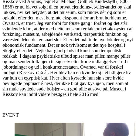
Risskov ved Aarhus, tegnet af Michael Gottlieb Bindesbøll (1800-
1856) er nu blevet solgt til en privat ejendoms-et-eller-andet og skal
lukkes, hvilket betyder, at det museum, som findes dér og som er
opkaldt efter den mest berømte eksponent for art brut herhjemme,
Ovartaci, er truet. Jeg var forbi for første gang i foråret og det står
svimlende klart, at der med dette museum er tale om et økosystem af
forskning, museum, arbejdende værksted, terapeutisk funktion og
værested. Men det er snart slut. Eller det må finde nye lokaler og nyt
økonomisk fundament. Det er nok tvivlsomt at det nye hospital i
Skejby eller det i Vejle har gjort plads til kunst som terapeutisk
redskab. I dagens psykiatriske tilbud spiser man piller, mange piller
og man sender folk hjem til sig selv efter korte indlæggelser – ud i
jobordninger og ud i konkurrencestaten. Ovartaci var til forskel
indlagt i Risskov i 56 år. Her blev han en kvinde og i et tidligere liv
var hun en egyptisk kat. Hver aften kyssede hun sin store hvide
bevingede papmaché-hest, der ikke blot gav kys igen, men som af
sin mule spyttede søde bolsjer – en god pille at sove på. Museet i
Risskov kan indtil videre besøges i hele 2016 med.
EVENT