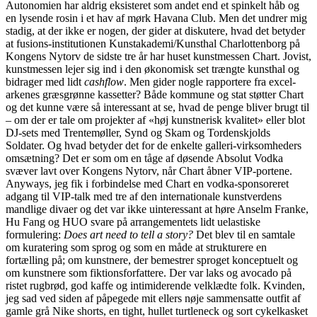
Autonomien har aldrig eksisteret som andet end et spinkelt håb og
en lysende rosin i et hav af mørk Havana Club. Men det undrer mig
stadig, at der ikke er nogen, der gider at diskutere, hvad det betyder
at fusions-institutionen Kunstakademi/Kunsthal Charlottenborg på
Kongens Nytorv de sidste tre år har huset kunstmessen Chart. Jovist,
kunstmessen lejer sig ind i den økonomisk set trængte kunsthal og
bidrager med lidt
cashflow
. Men gider nogle rapportere fra excel-
arkenes græsgrønne kassetter? Både kommune og stat støtter Chart
og det kunne være så interessant at se, hvad de penge bliver brugt til
– om der er tale om projekter af «høj kunstnerisk kvalitet» eller blot
DJ-sets med Trentemøller, Synd og Skam og Tordenskjolds
Soldater. Og hvad betyder det for de enkelte galleri-virksomheders
omsætning? Det er som om en tåge af døsende Absolut Vodka
svæver lavt over Kongens Nytorv, når Chart åbner VIP-portene.
Anyways, jeg fik i forbindelse med Chart en vodka-sponsoreret
adgang til VIP-talk med tre af den internationale kunstverdens
mandlige divaer og det var ikke uinteressant at høre Anselm Franke,
Hu Fang og HUO svare på arrangementets lidt uelastiske
formulering:
Does art need to tell a story?
Det blev til en samtale
om kuratering som sprog og som en måde at strukturere en
fortælling på; om kunstnere, der bemestrer sproget konceptuelt og
om kunstnere som fiktionsforfattere. Der var laks og avocado på
ristet rugbrød, god kaffe og intimiderende velklædte folk. Kvinden,
jeg sad ved siden af påpegede mit ellers nøje sammensatte outfit af
gamle grå Nike shorts, en tight, hullet turtleneck og sort cykelkasket