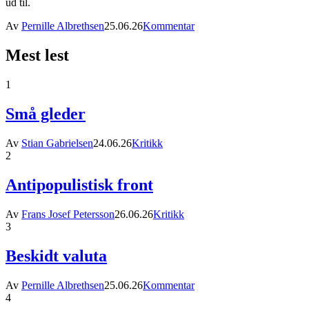
ud til.
Av
Pernille Albrethsen
25.06.26
Kommentar
Mest lest
1
Små gleder
Av
Stian Gabrielsen
24.06.26
Kritikk
2
Antipopulistisk front
Av
Frans Josef Petersson
26.06.26
Kritikk
3
Beskidt valuta
Av
Pernille Albrethsen
25.06.26
Kommentar
4