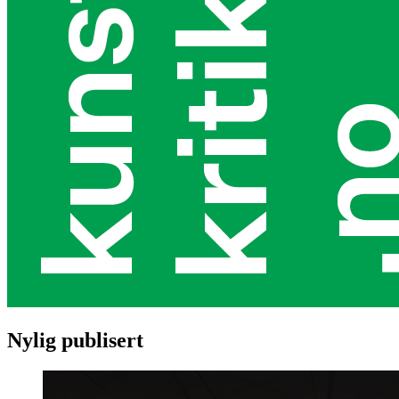
Nylig publisert