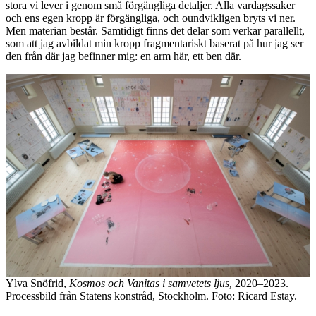
stora vi lever i genom små förgängliga detaljer. Alla vardagssaker
och ens egen kropp är förgängliga, och oundvikligen bryts vi ner.
Men materian består. Samtidigt finns det delar som verkar parallellt,
som att jag avbildat min kropp fragmentariskt baserat på hur jag ser
den från där jag befinner mig: en arm här, ett ben där.
Ylva Snöfrid,
Kosmos och Vanitas i samvetets ljus,
2020–2023.
Processbild från Statens konstråd, Stockholm. Foto: Ricard Estay.