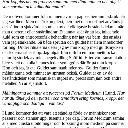
Hur kopplas denna process samman med dina minnen och objekt
som sprutan och vallmoblomman?
De motiven kommer från minnen av min pappas heroinmissbruk när
jag var liten. Men det är komplext, heroinet och morfinet används ju
också inom sjukvården som en av de viktigaste beståndsdelarna när
man opererar eller smärtlindrar. Ett annat spår är att jag injicerade
guld som en antroposofisk behandling när jag var barn, det ansågs
vara jag-stärkande. Så både sprutan och guldet har flera innebörder
för mig. Under ritualerna delar jag av min kropp med guldsmycken
där lederna sitter ihop. Jag utgår från utifrån en marionettdocka i
naturlig storlek av min spegeltvilling Snöfrid. Efter vår transmutation
blev vi ett och alla hennes leder synliggörs därför på min kropp.
Hon och jag är ett. Guldet sammanbinder oss. Guldet finns i
målningarna och minnet av sprutan också. Guldet är en av de
beståndsdelar som människan utgörs av, precis som järn och andra
metaller. Vi är stjärnstoft.
Målningarna kommer att placeras på Forum Medicum
i Lund.
Hur
har du tänkt på den platsen och tematiken kring kosmos, kropp, det
vardagliga och dödliga – vanitas?
I Lund kommer det att vara ett ständigt flöde av människor som
passerar och stannar upp, tusentals per dag. Forum Medicum samlar
alla medicinska utbildningar och forskning inom medicin på samma