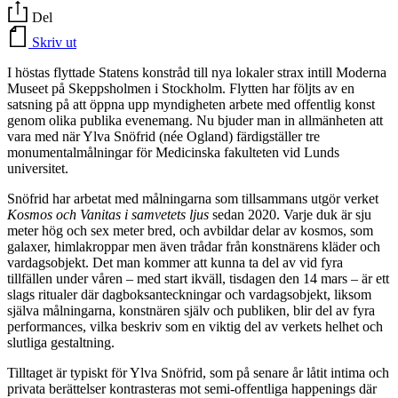
Del
Skriv ut
I höstas flyttade Statens konstråd till nya lokaler strax intill Moderna
Museet på Skeppsholmen i Stockholm. Flytten har följts av en
satsning på att öppna upp myndigheten arbete med offentlig konst
genom olika publika evenemang. Nu bjuder man in allmänheten att
vara med när Ylva Snöfrid (née Ogland) färdigställer tre
monumentalmålningar för Medicinska fakulteten vid Lunds
universitet.
Snöfrid har arbetat med målningarna som tillsammans utgör verket
Kosmos och Vanitas i samvetets ljus
sedan 2020. Varje duk är sju
meter hög och sex meter bred, och avbildar delar av kosmos, som
galaxer, himlakroppar men även trådar från konstnärens kläder och
vardagsobjekt. Det man kommer att kunna ta del av vid fyra
tillfällen under våren – med start ikväll, tisdagen den 14 mars – är ett
slags ritualer där dagboksanteckningar och vardagsobjekt, liksom
själva målningarna, konstnären själv och publiken, blir del av fyra
performances, vilka beskriv som en viktig del av verkets helhet och
slutliga gestaltning.
Tilltaget är typiskt för Ylva Snöfrid, som på senare år låtit intima och
privata berättelser kontrasteras mot semi-offentliga happenings där