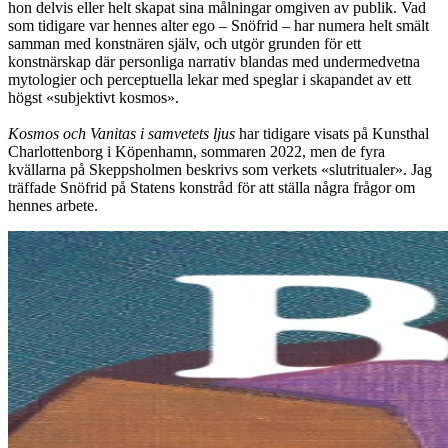
hon delvis eller helt skapat sina målningar omgiven av publik. Vad
som tidigare var hennes alter ego – Snöfrid – har numera helt smält
samman med konstnären själv, och utgör grunden för ett
konstnärskap där personliga narrativ blandas med undermedvetna
mytologier och perceptuella lekar med speglar i skapandet av ett
högst «subjektivt kosmos».
Kosmos och Vanitas i samvetets ljus
har tidigare visats på Kunsthal
Charlottenborg i Köpenhamn, sommaren 2022, men de fyra
kvällarna på Skeppsholmen beskrivs som verkets «slutritualer». Jag
träffade Snöfrid på Statens konstråd för att ställa några frågor om
hennes arbete.