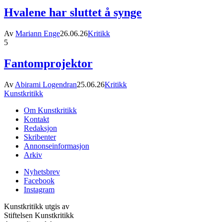
Hvalene har sluttet å synge
Av
Mariann Enge
26.06.26
Kritikk
5
Fantomprojektor
Av
Abirami Logendran
25.06.26
Kritikk
Kunstkritikk
Om Kunstkritikk
Kontakt
Redaksjon
Skribenter
Annonseinformasjon
Arkiv
Nyhetsbrev
Facebook
Instagram
Kunstkritikk utgis av
Stiftelsen Kunstkritikk