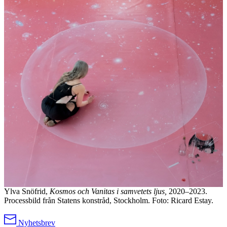
Ylva Snöfrid,
Kosmos och Vanitas i samvetets ljus,
2020–2023.
Processbild från Statens konstråd, Stockholm. Foto: Ricard Estay.
Nyhetsbrev