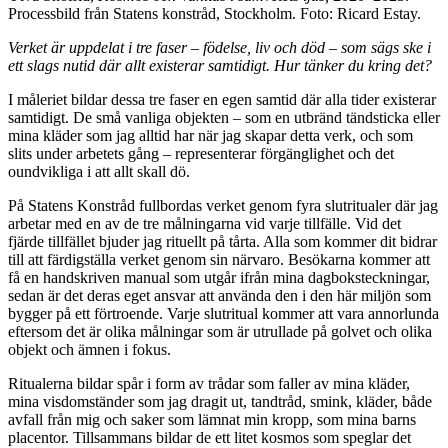
Processbild från Statens konstråd, Stockholm. Foto: Ricard Estay.
Verket är uppdelat i tre faser – födelse, liv och död – som sägs ske i
ett slags nutid där allt existerar samtidigt. Hur tänker du kring det?
I måleriet bildar dessa tre faser en egen samtid där alla tider existerar
samtidigt. De små vanliga objekten – som en utbränd tändsticka eller
mina kläder som jag alltid har när jag skapar detta verk, och som
slits under arbetets gång – representerar förgänglighet och det
oundvikliga i att allt skall dö.
På Statens Konstråd fullbordas verket genom fyra slutritualer där jag
arbetar med en av de tre målningarna vid varje tillfälle. Vid det
fjärde tillfället bjuder jag rituellt på tårta. Alla som kommer dit bidrar
till att färdigställa verket genom sin närvaro. Besökarna kommer att
få en handskriven manual som utgår ifrån mina dagboksteckningar,
sedan är det deras eget ansvar att använda den i den här miljön som
bygger på ett förtroende. Varje slutritual kommer att vara annorlunda
eftersom det är olika målningar som är utrullade på golvet och olika
objekt och ämnen i fokus.
Ritualerna bildar spår i form av trådar som faller av mina kläder,
mina visdomständer som jag dragit ut, tandtråd, smink, kläder, både
avfall från mig och saker som lämnat min kropp, som mina barns
placentor. Tillsammans bildar de ett litet kosmos som speglar det