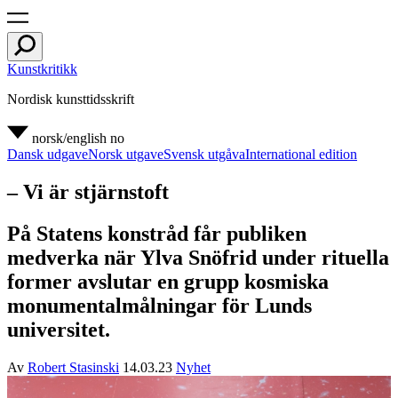
Kunstkritikk
Nordisk kunsttidsskrift
norsk/english
no
Dansk udgave
Norsk utgave
Svensk utgåva
International edition
– Vi är stjärnstoft
På Statens konstråd får publiken
medverka när Ylva Snöfrid under rituella
former avslutar en grupp kosmiska
monumentalmålningar för Lunds
universitet.
Av
Robert Stasinski
14.03.23
Nyhet