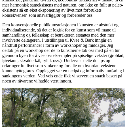
mer harmonisk sameksistens med naturen, om ikke en fullt ut paleo-
eksistens så en øket eksponering av livet mot forbrukets
konsekvenser, som ansvarliggjør og forbereder oss.
Den konvensjonelle publikumsrelasjonen i kunsten er abstrakt og
individualiserende, så det er logisk for en kunst som vil mane til
samhandling og fellesskap at betrakteren erstattes med den mer
involverte deltageren. I utstillingen til Kvae & Bark inngår en
håndfull performancer i form av workshoper og middager. Jeg
deltok på en workshop der de to kunstnerne tok oss med på en tur
gjennom byen for å vise oss eksempler på spiselige vekster (groblad,
løvetann, skvalderkål, ryllik osv.). Underveis delte de tips og
erfaringer fra livet som sankere og fortalte om hvordan vekstene
kunne nyttegjøres. Opplegget var en nedpå og informativ innføring i
sankingens verden. Ved veis ende fikk vi servert en snack basert på
noen av råvarene vi hadde vært innom.