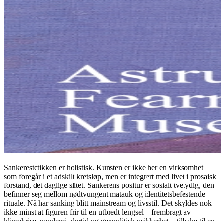
Sankerestetikken er holistisk. Kunsten er ikke her en virksomhet
som foregår i et adskilt kretsløp, men er integrert med livet i prosaisk
forstand, det daglige slitet. Sankerens positur er sosialt tvetydig, den
befinner seg mellom nødtvungent matauk og identitetsbefestende
rituale. Nå har sanking blitt mainstream og livsstil. Det skyldes nok
ikke minst at figuren frir til en utbredt lengsel – frembragt av
klimakrise, pandemi, dyrtid og geopolitisk usikkerhet – tilbake til en