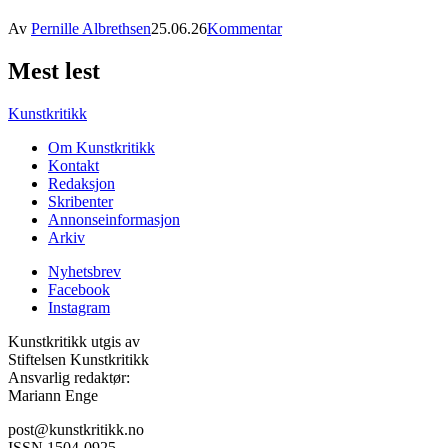
Av
Pernille Albrethsen
25.06.26
Kommentar
Mest lest
Kunstkritikk
Om Kunstkritikk
Kontakt
Redaksjon
Skribenter
Annonseinformasjon
Arkiv
Nyhetsbrev
Facebook
Instagram
Kunstkritikk utgis av
Stiftelsen Kunstkritikk
Ansvarlig redaktør:
Mariann Enge
post@kunstkritikk.no
ISSN 1504-0925