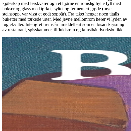
kjøleskap med ferskvarer og i et hjørne en romslig hylle fylt med
bokser og glass med tørket, syltet og fermentert grøde (mye
steinsopp, var visst et godt soppår). Fra taket henger noen titalls
buketter med tørkede urter. Med jevne mellomrom hører vi lyden av
fuglekvitter. Interiøret fremstår umiddelbart som en bisarr krysning
av restaurant, spisskammer, tilfluktsrom og kunsthåndverksbutikk.