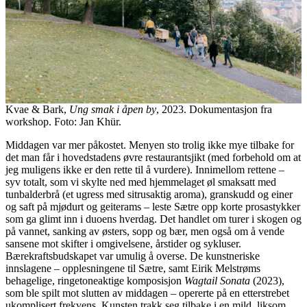
Kvae & Bark,
Ung smak i åpen by
, 2023. Dokumentasjon fra
workshop. Foto: Jan Khür.
Middagen var mer påkostet. Menyen sto trolig ikke mye tilbake for
det man får i hovedstadens øvre restaurantsjikt (med forbehold om at
jeg muligens ikke er den rette til å vurdere). Innimellom rettene –
syv totalt, som vi skylte ned med hjemmelaget øl smaksatt med
tunbalderbrå (et ugress med sitrusaktig aroma), granskudd og einer
og saft på mjødurt og geiterams – leste Sætre opp korte prosastykker
som ga glimt inn i duoens hverdag. Det handlet om turer i skogen og
på vannet, sanking av østers, sopp og bær, men også om å vende
sansene mot skifter i omgivelsene, årstider og sykluser.
Bærekraftsbudskapet var umulig å overse. De kunstneriske
innslagene – opplesningene til Sætre, samt Eirik Melstrøms
behagelige, ringetoneaktige komposisjon
Wagtail Sonata
(2023),
som ble spilt mot slutten av middagen – opererte på en etterstrebet
ukomplisert frekvens. Kunsten trakk seg tilbake i en mild, liksom