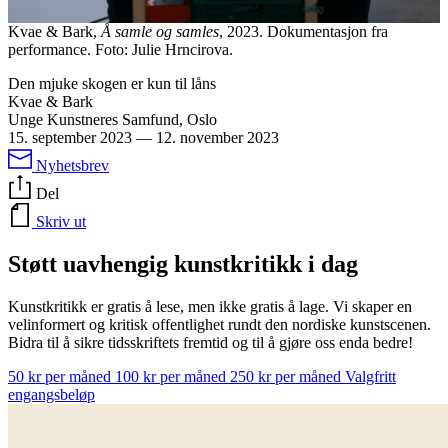
Kvae & Bark,
Å samle og samles
, 2023. Dokumentasjon fra
performance. Foto: Julie Hrncirova.
Den mjuke skogen er kun til låns
Kvae & Bark
Unge Kunstneres Samfund, Oslo
15. september 2023
—
12. november 2023
Nyhetsbrev
Del
Skriv ut
Støtt uavhengig kunstkritikk i dag
Kunstkritikk er gratis å lese, men ikke gratis å lage. Vi skaper en
velinformert og kritisk offentlighet rundt den nordiske kunstscenen.
Bidra til å sikre tidsskriftets fremtid og til å gjøre oss enda bedre!
50 kr per måned
100 kr per måned
250 kr per måned
Valgfritt
engangsbeløp