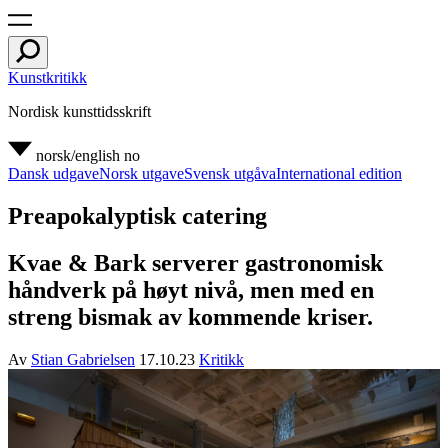
Kunstkritikk
Nordisk kunsttidsskrift
norsk/english
no
Dansk udgave
Norsk utgave
Svensk utgåva
International edition
Preapokalyptisk catering
Kvae & Bark serverer gastronomisk
håndverk på høyt nivå, men med en
streng bismak av kommende kriser.
Av
Stian Gabrielsen
17.10.23
Kritikk