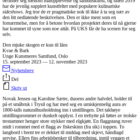
befinner seg mellom matopplevelse og samtidskunst, og siden 2019
har de jevnlig supplert kunstfeltet med populære kulinariske
sideshows
. Jeg tror de er pragmatiske nok til ikke å ta seg nær av
den litt nedlatende beskrivelsen. Den er ikke ment som en
fornærmelse, men for å betone hvordan prosjektet deres til nå gjerne
har kommet til syne som noe attåt. På UKS får de ha scenen for seg
selv.
Den mjuke skogen er kun til låns
Kvae & Bark
Unge Kunstneres Samfund, Oslo
15. september 2023
—
12. november 2023
Nyhetsbrev
Del
Skriv ut
Novak Jensen og Karoline Sætre, duoens andre halvdel, holder til
på et småbruk i Trysil og har med seg en umiskjennelig aura av
1800-talls naturalhusholdning inn i utstillingen. Det takhøye
utstillingsrommet er dunkelt opplyst. I en trehytte på føtter av trolske
trestammer henger store stykker med elgkjøtt. En flaggstang ruver
midt i rommet med et flagg av fiskeskinn (fra sik) i toppen. To
langbord i brent tre er dekket til middag med skjevt, håndlagd
servise. Ellers fins arbeidsbenker til tilberedning, inntil veggen et