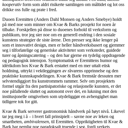
kooperativ
form som aldri risikerte samlingen om måltidet og lot oss
drikke oss fulle og prate i fred.
Duoen Eremitten (Anders Dahl Monsen og Anders Smebye) holdt
på med noe som minner om Kvae & Barks prosjekt for noen år
tilbake. Forskjellen på disse to duoenes forhold til verksform og
publikum, tror jeg sier noe om en generell endring i den sosiale
kunstens strategier de siste årene. Den presser seg ikke lenger på
som et innovativt design, men er heller håndverksbasert og gjemmer
seg i tilforlatelige og generiske aktiviteter som verksteder, guidede
turer og åpningscatering – og den har gjerne en tydelig oppdragende
og pedagogisk intensjon. Symptomatisk er Eremittens humor og
idérikdom hos Kvae & Bark erstattet med en mer uttalt etisk
holdning, uttrykt i vektleggingen av råvarens opprinnelse og den
praktiske kunnskapsdelingen. Kvae & Bark fremstår dessuten mer
selvstendiggjort fra kunstrommets rammer. Selv om prosjektets
formel utgår fra den partisipatoriske og relasjonelle kunsten, er det
noe påfallende sluttet og autonomt over det, en lukning mot den
institusjonelle omgivelsen som utydeliggjør en avhengighet man
tidligere tok for gitt.
Kvae & Bark serverer gastronomisk håndverk på høyt nivå. Likevel
tar jeg meg i å – i hvert fall prinsipielt – savne noe av leken og
smartheten,
ambivalensen
, til Eremitten. Oppriktigheten til Kvae &
Bark har nemlig noe paradoksalt truende i seg, fordi verkets