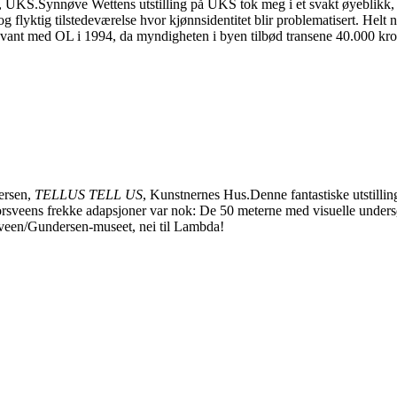
, UKS.Synnøve Wettens utstilling på UKS tok meg i et svakt øyeblikk, 
 og flyktig tilstedeværelse hvor kjønnsidentitet blir problematisert. Hel
svant med OL i 1994, da myndigheten i byen tilbød transene 40.000 krone
ersen,
TELLUS TELL US
, Kunstnernes Hus.Denne fantastiske utstilli
orsveens frekke adapsjoner var nok: De 50 meterne med visuelle undersø
veen/Gundersen-museet, nei til Lambda!