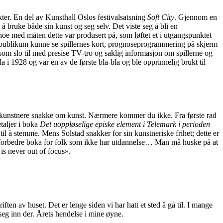
ter. En del av Kunsthall Oslos festivalsatsning
Soft City
. Gjennom en
å bruke både sin kunst og seg selv. Det viste seg å bli en
r noe med måten dette var produsert på, som løftet et i utgangspunktet
t publikum kunne se spillernes kort, prognoseprogrammering på skjerm
om slo til med presise TV-tro og saklig informasjon om spillerne og
a i 1928 og var en av de første bla-bla og ble opprinnelig brukt til
e kunstnere snakke om kunst. Nærmere kommer du ikke. Fra første rad
etaljer i boka
Det uoppløselige episke element i Telemark i perioden
til å stemme. Mens Solstad snakker for sin kunstneriske frihet; dette er
å å forbedre boka for folk som ikke har utdannelse… Man må huske på at
is never out of focus».
ten av huset. Det er lenge siden vi har hatt et sted å gå til. I mange
seg inn der. Årets hendelse i mine øyne.