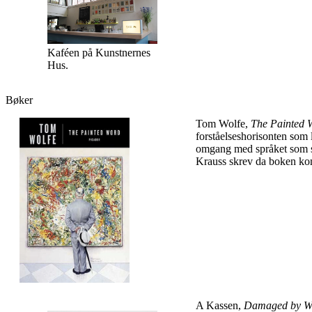
Kaféen på Kunstnernes
Hus.
Bøker
Tom Wolfe,
The Painted 
forståelseshorisonten som l
omgang med språket som sl
Krauss skrev da boken kom,
A Kassen,
Damaged by Wat