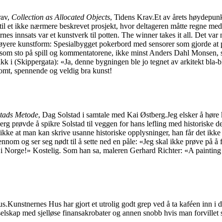
av,
Collection as Allocated Objects
, Tidens Krav.Et av årets høydepunk
 til et ikke nærmere beskrevet prosjekt, hvor deltageren måtte regne med 
rnes innsats var et kunstverk til potten. The winner takes it all. Det va
en høyere kunstform: Spesialbygget pokerbord med sensorer som gjorde a
a som sto på spill og kommentatorene, ikke minst Anders Dahl Monsen, s
k i (Skippergata): «Ja, denne bygningen ble jo tegnet av arkitekt bla-bl
somt, spennende og veldig bra kunst!
stads Metode
, Dag Solstad i samtale med Kai Østberg.Jeg elsker å hør
erg prøvde å spikre Solstad til veggen for hans lefling med historiske d
 ikke at man kan skrive usanne historiske opplysninger, han får det ikke 
jennom og ser seg nødt til å sette ned en påle: «Jeg skal ikke prøve p
ker i Norge!» Kostelig. Som han sa, maleren Gerhard Richter: «A painting 
unstnernes Hus har gjort et utrolig godt grep ved å ta kaféen inn i drif
 selskap med sjelløse finansakrobater og annen snobb hvis man forvillet 