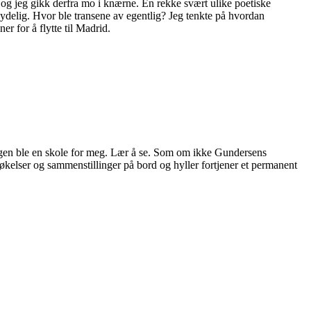
og jeg gikk derfra mo i knærne. En rekke svært ulike poetiske
t nydelig. Hvor ble transene av egentlig? Jeg tenkte på hvordan
r for å flytte til Madrid.
ngen ble en skole for meg. Lær å se. Som om ikke Gundersens
kelser og sammenstillinger på bord og hyller fortjener et permanent