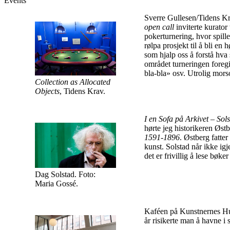
Events
Sverre Gullesen/Tidens Kr
open call
inviterte kurator
pokerturnering, hvor spille
rølpa prosjekt til å bli 
som hjalp oss å forstå hv
området turneringen foregik
bla-bla» osv. Utrolig mor
Collection as Allocated
Objects
, Tidens Krav.
I en Sofa på Arkivet – Sol
hørte jeg historikeren Østb
1591-1896
. Østberg fatter
kunst. Solstad når ikke ig
det er frivillig å lese bø
Dag Solstad. Foto:
Maria Gossé.
Kaféen på Kunstnernes Hus.K
år risikerte man å havne i