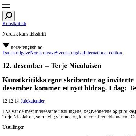
Kunstkritikk
Nordisk kunsttidsskrift
norsk/english
no
Dansk udgave
Norsk utgave
Svensk utgåva
International edition
12. desember – Terje Nicolaisen
Kunstkritikks egne skribenter og inviterte g
desember kommer et nytt bidrag. I dag: Te
12.12.14
Julekalender
Hva var de mest interessante utstillingene, begivenhetene og publikas
Terje Nicolaisen, som nylig var med og kuraterte Tegnebiennalen i Os
Utstillinger