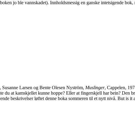
i boken jo ble vannskadet). Innholdsmessig en ganske intetsigende bok, 
n, Susanne Larsen og Bente Olesen Nyström,
Muslinger
, Cappelen, 197
e du at kamskjellet kunne hoppe? Eller at fingerskjell har bein? Den bru
evende beskrivelser løftet denne boka sommeren til et nytt nivå. But is it 