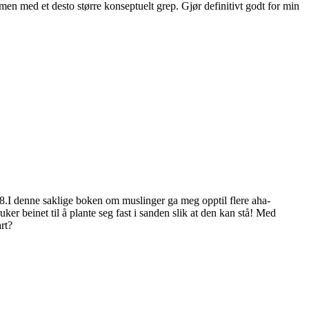
men med et desto større konseptuelt grep. Gjør definitivt godt for min
8.I denne saklige boken om muslinger ga meg opptil flere aha-
ker beinet til å plante seg fast i sanden slik at den kan stå! Med
art?