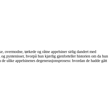
erske, overmodne, tørkede og råtne appelsiner sirlig dandert med
og pyntenisser, hvorpå hun kjærlig gjenforteller historien om da hun
 om de ulike appelsinenes degenerasjonsprosess: hvordan de hadde gått