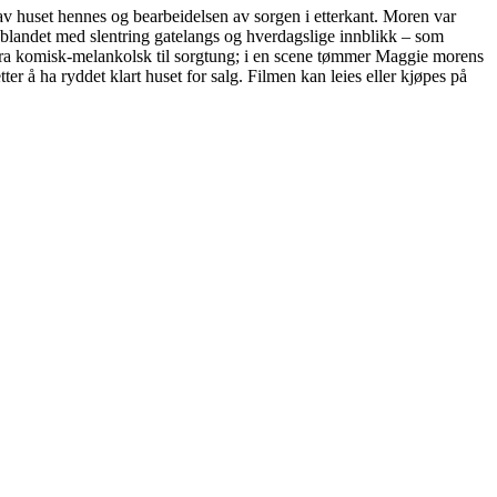
v huset hennes og bearbeidelsen av sorgen i etterkant. Moren var
 blandet med slentring gatelangs og hverdagslige innblikk – som
fra komisk-melankolsk til sorgtung; i en scene tømmer Maggie morens
ter å ha ryddet klart huset for salg. Filmen kan leies eller kjøpes på