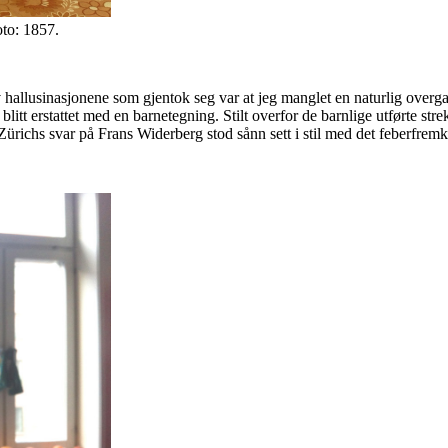
oto: 1857.
 hallusinasjonene som gjentok seg var at jeg manglet en naturlig overgang 
tt erstattet med en barnetegning. Stilt overfor de barnlige utførte st
Zürichs svar på Frans Widerberg stod sånn sett i stil med det feberfrem