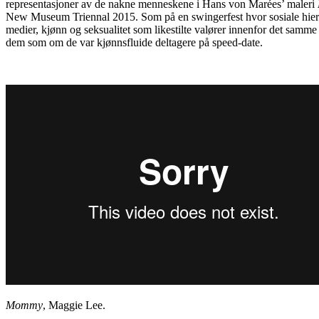
representasjoner av de nakne menneskene i Hans von Marées’ maleri
New Museum Triennal 2015. Som på en swingerfest hvor sosiale hierarki
medier, kjønn og seksualitet som likestilte valører innenfor det samme 
dem som om de var kjønnsfluide deltagere på speed-date.
Mommy
, Maggie Lee.