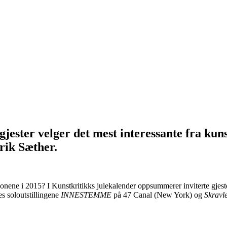
jester velger det mest interessante fra kuns
rik Sæther.
jonene i 2015? I Kunstkritikks julekalender oppsummerer inviterte gjeste
es soloutstillingene
INNESTEMME
på 47 Canal (New York) og
Skravl