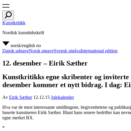
Kunstkritikk
Nordisk kunsttidsskrift
norsk/english
no
Dansk udgave
Norsk utgave
Svensk utgåva
International edition
12. desember – Eirik Sæther
Kunstkritikks egne skribenter og inviterte g
desember kommer et nytt bidrag. I dag: Ei
Av
Eirik Sæther
12.12.15
Julekalender
Hva var de mest interessante utstillingene, begivenhetene og publikas
baserte kunstneren Eirik Sæther. Blant hans senere bedrifter kan nevn
egne merket BX.
*