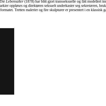
Die Lebensalter
(1878) har blitt gjort transseksuelle og fått modellert i
er oppløses og direktøren seksuelt underkaster seg sekretæren, bruker 
formatet. Tretten malerier og fire skulpturer er presentert i en klassisk