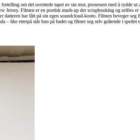
rtelling om det uventede tapet av sin mor, prosessen med å rydde ut a
ew Jersey. Filmen er en poetisk mash-up der scrapbooking og selfies er
r datteren har fått på sin egen soundcloud-konto. Filmen beveger seg 
 – like etterpå står hun på badet og filmer seg selv gråtende i speilet et