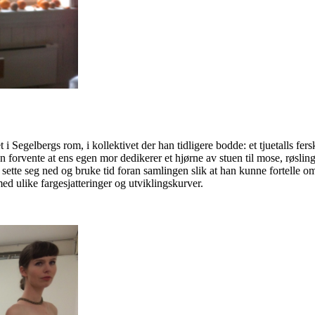
tet i Segelbergs rom, i kollektivet der han tidligere bodde: et tjuetalls f
rvente at ens egen mor dedikerer et hjørne av stuen til mose, røsling 
lle sette seg ned og bruke tid foran samlingen slik at han kunne fortelle
med ulike fargesjatteringer og utviklingskurver.