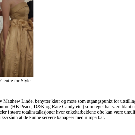
 Centre for Style.
v Matthew Linde, benytter klær og mote som utgangspunkt for utstillings
bourne (HB Peace, D&K og Rare Candy etc.) som regel har vært blant ut
 i større totalinstallasjoner hvor enkeltarbeidene ofte kan være umulig
buksa sånn at de kunne servere kanapeer med rumpa bar.