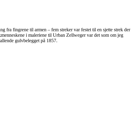
fra fingrene til armen – fem streker var festet til en sjette strek der
rekmenneskene i maleriene til Urban Zellweger var det som om jeg
kallende gulvbelegget på 1857.