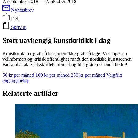
7. september 2018
—
7. oktober 2018
Nyhetsbrev
Del
Skriv ut
Støtt uavhengig kunstkritikk i dag
Kunstkritikk er gratis å lese, men ikke gratis å lage. Vi skaper en
velinformert og kritisk offentlighet rundt den nordiske kunstscenen.
Bidra til å sikre tidsskriftets fremtid og til å gjøre oss enda bedre!
50 kr per måned
100 kr per måned
250 kr per måned
Valgfritt
engangsbeløp
Relaterte artikler