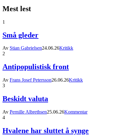
Mest lest
1
Små gleder
Av
Stian Gabrielsen
24.06.26
Kritikk
2
Antipopulistisk front
Av
Frans Josef Petersson
26.06.26
Kritikk
3
Beskidt valuta
Av
Pernille Albrethsen
25.06.26
Kommentar
4
Hvalene har sluttet å synge