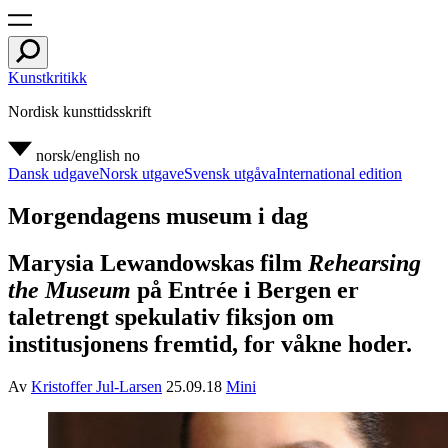
Kunstkritikk
Nordisk kunsttidsskrift
norsk/english
no
Dansk udgave
Norsk utgave
Svensk utgåva
International edition
Morgendagens museum i dag
Marysia Lewandowskas film
Rehearsing
the Museum
på Entrée i Bergen er
taletrengt spekulativ fiksjon om
institusjonens fremtid, for våkne hoder.
Av
Kristoffer Jul-Larsen
25.09.18
Mini