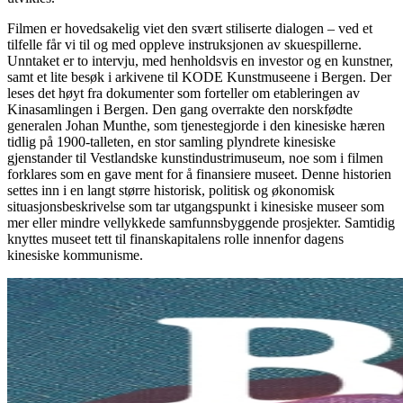
Filmen er hovedsakelig viet den svært stiliserte dialogen – ved et
tilfelle får vi til og med oppleve instruksjonen av skuespillerne.
Unntaket er to intervju, med henholdsvis en investor og en kunstner,
samt et lite besøk i arkivene til KODE Kunstmuseene i Bergen. Der
leses det høyt fra dokumenter som forteller om etableringen av
Kinasamlingen i Bergen. Den gang overrakte den norskfødte
generalen Johan Munthe, som tjenestegjorde i den kinesiske hæren
tidlig på 1900-talleten, en stor samling plyndrete kinesiske
gjenstander til Vestlandske kunstindustrimuseum, noe som i filmen
forklares som en gave ment for å finansiere museet. Denne historien
settes inn i en langt større historisk, politisk og økonomisk
situasjonsbeskrivelse som tar utgangspunkt i kinesiske museer som
mer eller mindre vellykkede samfunnsbyggende prosjekter. Samtidig
knyttes museet tett til finanskapitalens rolle innenfor dagens
kinesiske kommunisme.