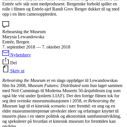
Entrée selv står som medprodusent. Bergenske forhold spiller en
rolle i filmen og Entrée-sjef Randi Grov Berger dukker til og med
opp i en liten cameoopptreden.
Rehearsing the Museum
Marysia Lewandowska
Entrée, Bergen
7. september 2018
—
7. oktober 2018
Nyhetsbrev
Del
Skriv ut
Rehearsing the Museum
er en slags oppfølger til Lewandowskas
film fra 2008,
Museum Futures: Distributed
som hun laget sammen
med Neil Cummings til Moderna Museets 50-årsjubileum (og som
også ble vist under fjorårets LIAF). Der den forrige filmen tok for
seg den svenske museumssituasjonen i 2058, er
Rehearsing the
Museum
lagt til et kinesisk scenario i nær fremtid: en ung og en
eldre museumsentreprenør utveksler ideer og erfaringer knyttet til
museets plass i en større politisk og økonomisk samfunnsutvikling,
og spekulerer på hvordan et kinesisk museum for fremtiden kan
utvikles.