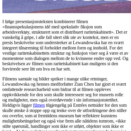
I følge presentasjonsteksten kombinerer filmen
«finansspekulasjonens idé med spekulativ fiksjon som
arbeidsverktøy, strukturert som et distribuert raritetskabinett». Det er
vanskelig å gripe, i alle fall sitert slik ute av kontekst, men er en
presis beskrivelse som understreker at Lewandowska har en svært
integrert tilnærming til forholdet mellom form og innhold. For det
vestlige raritetskabinettets struktur og funksjon viser seg å være et av
momentene som dialogen mellom de to kvinnene ender opp ved. Og
beskrivelsen av filmen som raritetskabinett kan muligens si den
forvirrede seer litt om hva en har sett.
Filmens samtale og bilder spriker i mange ulike retninger,
Lewandowska og hennes medforfatter Zian Chen har gjort et svært
omfattende researcharbeid som bidrar til at filmen oppleves
oppkvikkende for den som skulle interessere seg for museets rolle
og muligheter, men også overdøvende i sin informasjonstetthet.
Heldigvis ligger
filmen
tilgjengelig på Entrées nettsider for den som
skulle ønske å stoppe opp og tenke over de utfordringene den stiller
oss overfor, som at fremtidens museum bør reflektere kunstens
mulighetsbetingelser og også vise frem alle nåtidens tomrom, «ikke
stilte spørsmål, handlinger som ikke er utført, objekter som ikke er