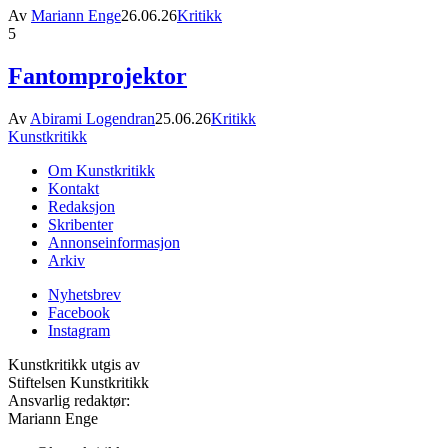
Av
Mariann Enge
26.06.26
Kritikk
5
Fantomprojektor
Av
Abirami Logendran
25.06.26
Kritikk
Kunstkritikk
Om Kunstkritikk
Kontakt
Redaksjon
Skribenter
Annonseinformasjon
Arkiv
Nyhetsbrev
Facebook
Instagram
Kunstkritikk utgis av
Stiftelsen Kunstkritikk
Ansvarlig redaktør:
Mariann Enge