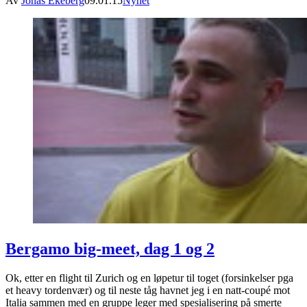
Av
Jonas Ekeberg
09.01.15
Nyhet
Bergamo big-meet, dag 1 og 2
Ok, etter en flight til Zurich og en løpetur til toget (forsinkelser pga
et heavy tordenvær) og til neste tåg havnet jeg i en natt-coupé mot
Italia sammen med en gruppe leger med spesialisering på smerte