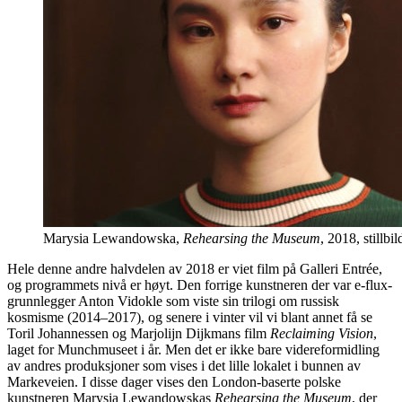
Marysia Lewandowska,
Rehearsing the Museum
, 2018, stillbil
Hele denne andre halvdelen av 2018 er viet film på Galleri Entrée,
og programmets nivå er høyt. Den forrige kunstneren der var e-flux-
grunnlegger Anton Vidokle som viste sin trilogi om russisk
kosmisme (2014–2017), og senere i vinter vil vi blant annet få se
Toril Johannessen og Marjolijn Dijkmans film
Reclaiming Vision
,
laget for Munchmuseet i år. Men det er ikke bare videreformidling
av andres produksjoner som vises i det lille lokalet i bunnen av
Markeveien. I disse dager vises den London-baserte polske
kunstneren Marysia Lewandowskas
Rehearsing the Museum
, der