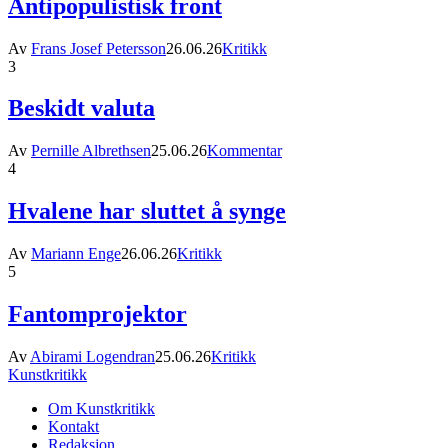
Antipopulistisk front
Av
Frans Josef Petersson
26.06.26
Kritikk
3
Beskidt valuta
Av
Pernille Albrethsen
25.06.26
Kommentar
4
Hvalene har sluttet å synge
Av
Mariann Enge
26.06.26
Kritikk
5
Fantomprojektor
Av
Abirami Logendran
25.06.26
Kritikk
Kunstkritikk
Om Kunstkritikk
Kontakt
Redaksjon