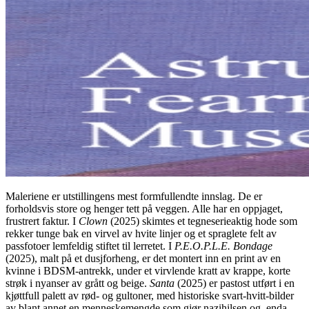
Maleriene er utstillingens mest formfullendte innslag. De er
forholdsvis store og henger tett på veggen. Alle har en oppjaget,
frustrert faktur. I
Clown
(2025) skimtes et tegneserieaktig hode som
rekker tunge bak en virvel av hvite linjer og et spraglete felt av
passfotoer lemfeldig stiftet til lerretet. I
P.E.O.P.L.E. Bondage
(2025), malt på et dusjforheng, er det montert inn en print av en
kvinne i BDSM-antrekk, under et virvlende kratt av krappe, korte
strøk i nyanser av grått og beige.
Santa
(2025) er pastost utført i en
kjøttfull palett av rød- og gultoner, med historiske svart-hvitt-bilder
av blant annet en menneskemengde som gjør nazihilsen og, enda