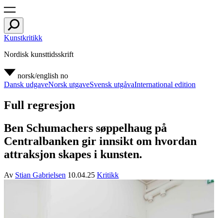
Kunstkritikk
Nordisk kunsttidsskrift
norsk/english
no
Dansk udgave
Norsk utgave
Svensk utgåva
International edition
Full regresjon
Ben Schumachers søppelhaug på
Centralbanken gir innsikt om hvordan
attraksjon skapes i kunsten.
Av
Stian Gabrielsen
10.04.25
Kritikk