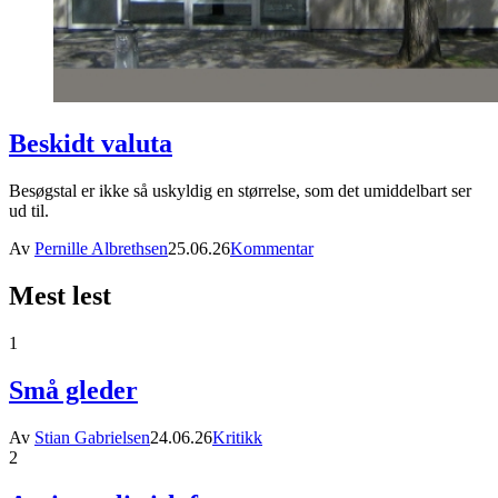
Beskidt valuta
Besøgstal er ikke så uskyldig en størrelse, som det umiddelbart ser
ud til.
Av
Pernille Albrethsen
25.06.26
Kommentar
Mest lest
1
Små gleder
Av
Stian Gabrielsen
24.06.26
Kritikk
2