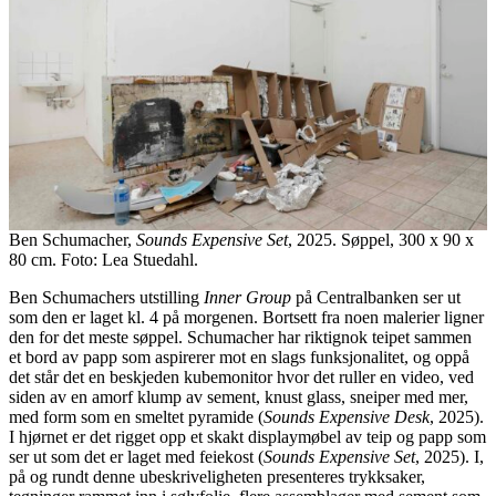
Ben Schumacher,
Sounds Expensive Set
, 2025. Søppel, 300 x 90 x
80 cm. Foto: Lea Stuedahl.
Ben Schumachers utstilling
Inner Group
på Centralbanken ser ut
som den er laget kl. 4 på morgenen. Bortsett fra noen malerier ligner
den for det meste søppel. Schumacher har riktignok teipet sammen
et bord av papp som aspirerer mot en slags funksjonalitet, og oppå
det står det en beskjeden kubemonitor hvor det ruller en video, ved
siden av en amorf klump av sement, knust glass, sneiper med mer,
med form som en smeltet pyramide (
Sounds Expensive Desk
, 2025).
I hjørnet er det rigget opp et skakt displaymøbel av teip og papp som
ser ut som det er laget med feiekost (
Sounds Expensive Set
, 2025). I,
på og rundt denne ubeskriveligheten presenteres trykksaker,