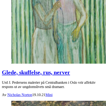
Glede, skuffelse, rus, nerver
Urd J. Pedersens malerier på Centralbanken i Oslo vrir affektiv
respons ut av ungdomslivets små dramaer.
Av
Nicholas Norton
19.10.21
Mini