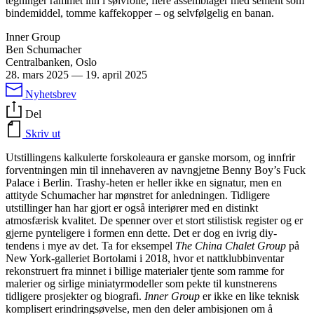
tegninger rammet inn i sølvfolie, flere assemblager med sement som
bindemiddel, tomme kaffekopper – og selvfølgelig en banan.
Inner Group
Ben Schumacher
Centralbanken, Oslo
28. mars 2025
—
19. april 2025
Nyhetsbrev
Del
Skriv ut
Utstillingens kalkulerte forskoleaura er ganske morsom, og innfrir
forventningen min til innehaveren av navngjetne Benny Boy’s Fuck
Palace i Berlin. Trashy-heten er heller ikke en signatur, men en
attityde Schumacher har mønstret for anledningen. Tidligere
utstillinger han har gjort er også interiører med en distinkt
atmosfærisk kvalitet. De spenner over et stort stilistisk register og er
gjerne pynteligere i formen enn dette. Det er dog en ivrig diy-
tendens i mye av det. Ta for eksempel
The China Chalet Group
på
New York-galleriet Bortolami i 2018, hvor et nattklubbinventar
rekonstruert fra minnet i billige materialer tjente som ramme for
malerier og sirlige miniatyrmodeller som pekte til kunstnerens
tidligere prosjekter og biografi.
Inner Group
er ikke en like teknisk
komplisert erindringsøvelse, men den deler ambisjonen om å