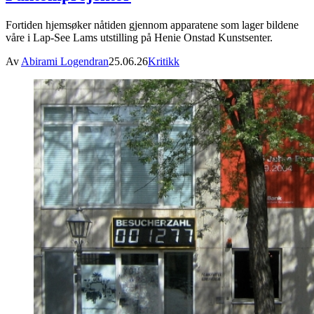
Fortiden hjemsøker nåtiden gjennom apparatene som lager bildene
våre i Lap-See Lams utstilling på Henie Onstad Kunstsenter.
Av
Abirami Logendran
25.06.26
Kritikk