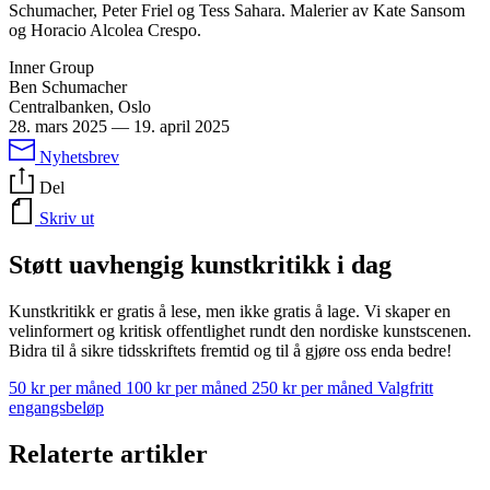
Schumacher, Peter Friel og Tess Sahara. Malerier av Kate Sansom
og Horacio Alcolea Crespo.
Inner Group
Ben Schumacher
Centralbanken, Oslo
28. mars 2025
—
19. april 2025
Nyhetsbrev
Del
Skriv ut
Støtt uavhengig kunstkritikk i dag
Kunstkritikk er gratis å lese, men ikke gratis å lage. Vi skaper en
velinformert og kritisk offentlighet rundt den nordiske kunstscenen.
Bidra til å sikre tidsskriftets fremtid og til å gjøre oss enda bedre!
50 kr per måned
100 kr per måned
250 kr per måned
Valgfritt
engangsbeløp
Relaterte artikler