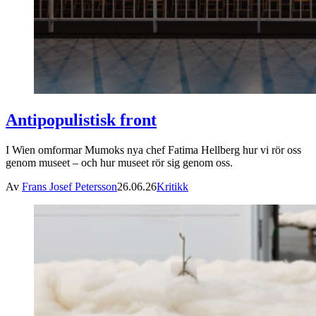
Antipopulistisk front
I Wien omformar Mumoks nya chef Fatima Hellberg hur vi rör oss
genom museet – och hur museet rör sig genom oss.
Av
Frans Josef Petersson
26.06.26
Kritikk