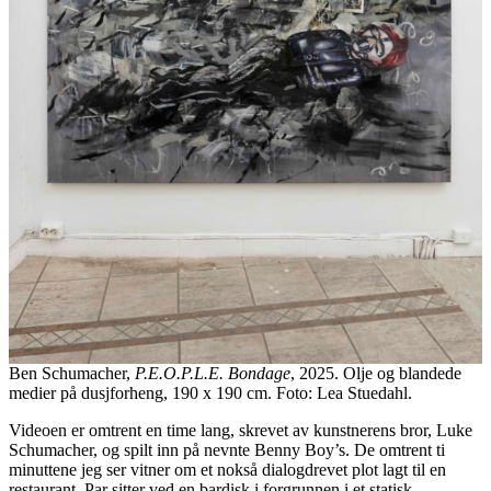
Ben Schumacher,
P.E.O.P.L.E. Bondage
, 2025. Olje og blandede
medier på dusjforheng, 190 x 190 cm. Foto: Lea Stuedahl.
Videoen er omtrent en time lang, skrevet av kunstnerens bror, Luke
Schumacher, og spilt inn på nevnte Benny Boy’s. De omtrent ti
minuttene jeg ser vitner om et nokså dialogdrevet plot lagt til en
restaurant. Par sitter ved en bardisk i forgrunnen i et statisk