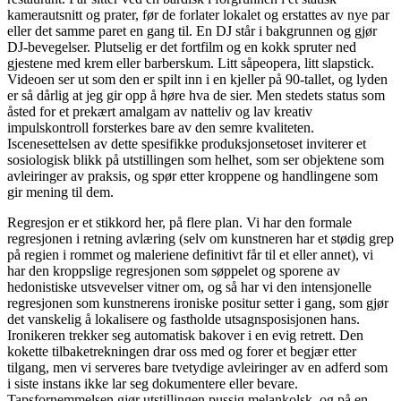
kamerautsnitt og prater, før de forlater lokalet og erstattes av nye par
eller det samme paret en gang til. En DJ står i bakgrunnen og gjør
DJ-bevegelser. Plutselig er det fortfilm og en kokk spruter ned
gjestene med krem eller barberskum. Litt såpeopera, litt slapstick.
Videoen ser ut som den er spilt inn i en kjeller på 90-tallet, og lyden
er så dårlig at jeg gir opp å høre hva de sier. Men stedets status som
åsted for et prekært amalgam av natteliv og lav kreativ
impulskontroll forsterkes bare av den semre kvaliteten.
Iscenesettelsen av dette spesifikke produksjonsetoset inviterer et
sosiologisk blikk på utstillingen som helhet, som ser objektene som
avleiringer av praksis, og spør etter kroppene og handlingene som
gir mening til dem.
Regresjon er et stikkord her, på flere plan. Vi har den formale
regresjonen i retning avlæring (selv om kunstneren har et stødig grep
på regien i rommet og maleriene definitivt får til et eller annet), vi
har den kroppslige regresjonen som søppelet og sporene av
hedonistiske utsvevelser vitner om, og så har vi den intensjonelle
regresjonen som kunstnerens ironiske positur setter i gang, som gjør
det vanskelig å lokalisere og fastholde utsagnsposisjonen hans.
Ironikeren trekker seg automatisk bakover i en evig retrett. Den
kokette tilbaketrekningen drar oss med og forer et begjær etter
tilgang, men vi serveres bare tvetydige avleiringer av en adferd som
i siste instans ikke lar seg dokumentere eller bevare.
Tapsfornemmelsen gjør utstillingen pussig melankolsk, og på en