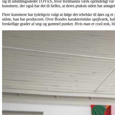
sig til udstillingsstedet TOVES, hvor Heilmanns værk oprindeligt var u
kunstnere, der også har det til fælles, at deres praksis siden har antaget
Flere kunstnere har tydeligvis valgt at følge det rebelske til dørs og 
sidste, han har produceret. Over Bondes karakteristiske spejlværk, hal
forskellige grader af ung og gammel punker. Hvis man er cool nok, bl