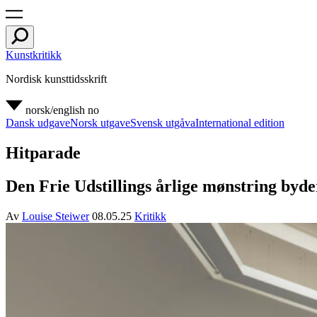
Kunstkritikk
Nordisk kunsttidsskrift
norsk/english
no
Dansk udgave
Norsk utgave
Svensk utgåva
International edition
Hitparade
Den Frie Udstillings årlige mønstring byde
Av
Louise Steiwer
08.05.25
Kritikk