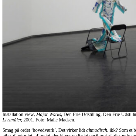
Installation view,
Major Works
, Den Frie Udstilling, Den Frie Udst
Livsmåler,
2001. Foto: Malle Madsen.
Smag på ordet ‘hovedværk’. Det virker lidt
altmodisch
, ikk? Som et b
vibe af autoritet, af noget, der bliver vedtaget posthumt af alle andre 