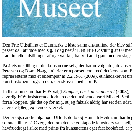
Den Frie Udstilling er Danmarks ældste sammenslutning, der blev stif
passer os»-attitude med sig. I dag består Den Frie Udstilling af 60 
traditionelle udstillinger af nye værker, har vi i år at gøre med en sl
På årets udstilling er det kunstnerne selv, der har udvalgt det, de a
Petersen og Bjørn Nørgaard, der er repræsenteret med det kors, som 
repræsenteret med et eksemplar af
2.2.1961
(2009), et håndskrevet bre
kunsthistorien – også i den, der skrives med stort K.
Lidt i samme ånd har FOS valgt
Koppen, der kan rumme alt
(2008), 
alvorlig FOS insisterende forklarede den måbende vært Mikael Berthel
foran koppen, går det op for mig, at jeg faktisk aldrig har set den udst
allerede føler, jeg kender værket.
Der er også andre tilgange: Uffe Isolotto og Hannah Heilmann har begge
soloudstilling på Overgaden om den selvoptagede kunstners vanskelig
havfruedragt i silke med prints fra kunstnerens eget facebookfeed, e