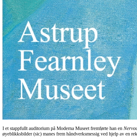
I et stappfullt auditorium på Moderna Museet fremførte han en
Nervou
øyeblikksbilder (sic) manes frem håndverksmessig ved hjelp av en rek