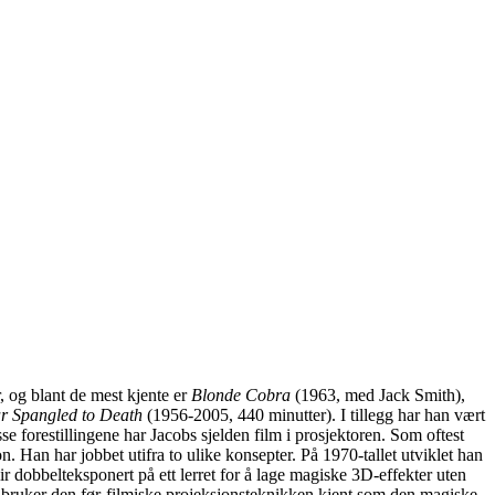
, og blant de mest kjente er
Blonde Cobra
(1963, med Jack Smith),
ar Spangled to Death
(1956-2005, 440 minutter). I tillegg har han vært
e forestillingene har Jacobs sjelden film i prosjektoren. Som oftest
. Han har jobbet utifra to ulike konsepter. På 1970-tallet utviklet han
r dobbelteksponert på ett lerret for å lage magiske 3D-effekter uten
t bruker den før-filmiske projeksjonsteknikken kjent som den magiske