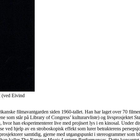
t (ved Eivind
kanske filmavantgarden siden 1960-tallet. Han har laget over 70 filmer
e som står på Library of Congress’ kulturarvliste) og livsprosjektet
St
 hvor han eksperimenterer live med projisert lys i en kinosal. Under diss
se ved hjelp av en stroboskopisk effekt som lurer betrakterens persepsjon
lmprosjektorer samtidig, gjerne med utgangspunkt i stereogrammer som bli
m han kaller
The Nervous Magic Lantern Performances
. Dette konsepte