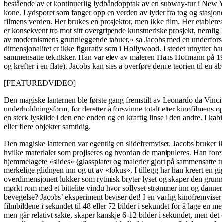
bestående av et kontinuerlig lydbåndopptak av en subway-tur i New Yo
kone. Lydsporet som fanger opp en verden av lyder fra tog og stasjone
filmens verden. Her brukes en prosjektor, men ikke film. Her etableres
er konsekvent tro mot sitt overgripende kunstneriske prosjekt, nemli
av modernismens grunnleggende tabuer,» sa Jacobs med en underforstå
dimensjonalitet er ikke figurativ som i Hollywood. I stedet utnytter h
sammensatte teknikker. Han var elev av maleren Hans Hofmann på 1950
og krefter i en flate). Jacobs kan sies å overføre denne teorien til en abs
[FEATUREDVIDEO]
Den magiske lanternen ble første gang fremstilt av Leonardo da Vinci 
underholdningsform, for deretter å forsvinne totalt etter kinofilmens
en sterk lyskilde i den ene enden og en kraftig linse i den andre. I ka
eller flere objekter samtidig.
Den magiske lanternen var egentlig en slidefremviser. Jacobs bruker ik
hvilke materialer som projiseres og hvordan de manipuleres. Han foreta
hjemmelagete «slides» (glassplater og malerier gjort på sammensatte tra
merkelige glidngen inn og ut av «fokus». I tillegg har han kreert en g
overdimensjonert lukker som rytmisk bryter lyset og skaper den grun
mørkt rom med et bittelite vindu hvor sollyset strømmer inn og danner
bevegelse? Jacobs’ eksperiment beviser det! I en vanlig kinofremviser f
filmbildene i sekundet til 48 eller 72 bilder i sekundet for å lage en 
men går relativt sakte, skaper kanskje 6-12 bilder i sekundet, men det