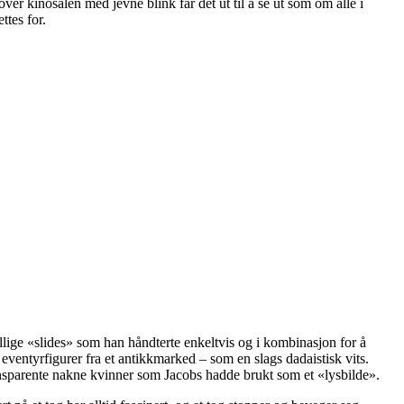
r kinosalen med jevne blink får det ut til å se ut som om alle i
ttes for.
ellige «slides» som han håndterte enkeltvis og i kombinasjon for å
ventyrfigurer fra et antikkmarked – som en slags dadaistisk vits.
ransparente nakne kvinner som Jacobs hadde brukt som et «lysbilde».