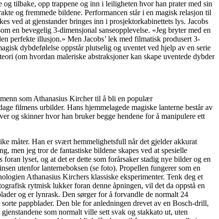
g tilbake, opp trappene og inn i leiligheten hvor han prater med sin
rakte og fremmede bildene. Performancen står i en magisk relasjon til
es ved at gjenstander bringes inn i prosjektorkabinettets lys. Jacobs
s som en bevegelig 3-dimensjonal sanseopplevelse. «Jeg bryter med en
n perfekte illusjon.» Men Jacobs’ lek med filmatisk produsert 3-
agisk dybdefølelse oppstår plutselig og uventet ved hjelp av en serie
-teori (om hvordan maleriske abstraksjoner kan skape uventede dybder
psmenn som Athanasius Kircher til å bli en populær
oppdage filmens urbilder. Hans hjemmelagede magiske lanterne består av
tativer og skinner hvor han bruker begge hendene for å manipulere ett
like måter. Han er svært hemmelighetsfull når det gjelder akkurat
g, men jeg tror de fantastiske bildene skapes ved at spesielle
foran lyset, og at det er dette som forårsaker stadig nye bilder og en
 linsen utenfor lanterneboksen (se foto). Propellen fungerer som en
ologien Athanasius Kirchers klassiske eksperimenter. Tenk deg et
tografisk rytmisk lukker foran denne åpningen, vil det da oppstå en
lblader og er lynrask. Den sørger for å forvandle de normalt 24
re sorte pappblader. Den ble for anledningen drevet av en Bosch-drill,
 gjenstandene som normalt ville sett svak og stakkato ut, uten