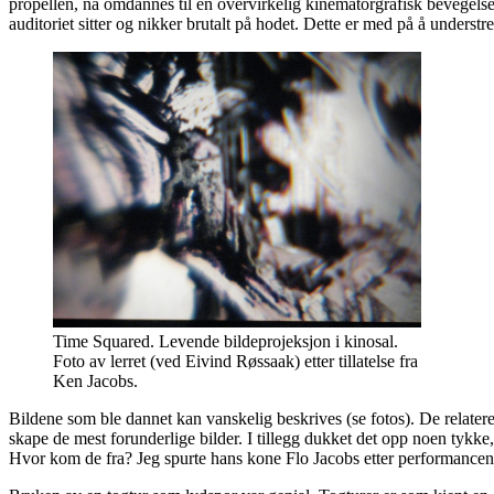
propellen, nå omdannes til en overvirkelig kinematorgrafisk bevegelse
auditoriet sitter og nikker brutalt på hodet. Dette er med på å underst
Time Squared. Levende bildeprojeksjon i kinosal.
Foto av lerret (ved Eivind Røssaak) etter tillatelse fra
Ken Jacobs.
Bildene som ble dannet kan vanskelig beskrives (se fotos). De relaterer
skape de mest forunderlige bilder. I tillegg dukket det opp noen tykk
Hvor kom de fra? Jeg spurte hans kone Flo Jacobs etter performancen, 