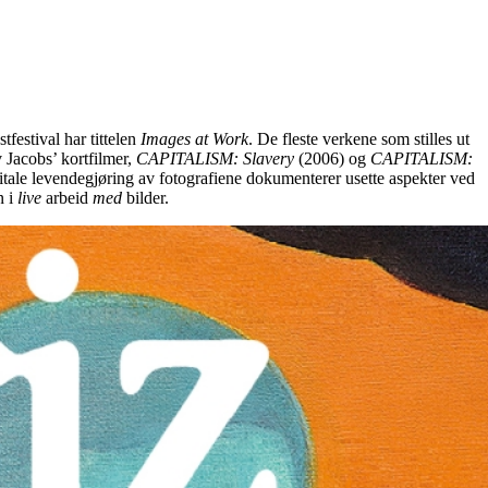
estival har tittelen
Images at Work
. De fleste verkene som stilles ut
v Jacobs’ kortfilmer,
CAPITALISM: Slavery
(2006) og
CAPITALISM:
gitale levendegjøring av fotografiene dokumenterer usette aspekter ved
n i
live
arbeid
med
bilder.