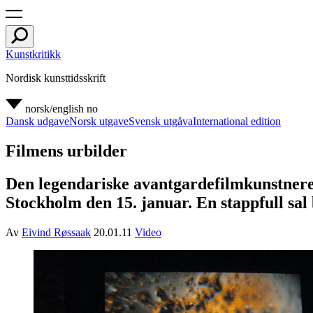
Kunstkritikk
Nordisk kunsttidsskrift
norsk/english
no
Dansk udgave
Norsk utgave
Svensk utgåva
International edition
Filmens urbilder
Den legendariske avantgardefilmkunstner
Stockholm den 15. januar. En stappfull sal 
Av
Eivind Røssaak
20.01.11
Video