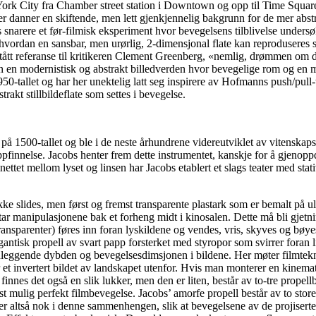
rk City fra Chamber street station i Downtown og opp til Time Square o
r danner en skiftende, men lett gjenkjennelig bakgrunn for de mer abst
 snarere et før-filmisk eksperiment hvor bevegelsens tilblivelse undersøk
g hvordan en sansbar, men urørlig, 2-dimensjonal flate kan reprodusere
tt referanse til kritikeren Clement Greenberg, «nemlig, drømmen om de
an en modernistisk og abstrakt billedverden hvor bevegelige rom og en m
-tallet og har her unektelig latt seg inspirere av Hofmanns push/pull
trakt stillbildeflate som settes i bevegelse.
på 1500-tallet og ble i de neste århundrene videreutviklet av vitenska
 oppfinnelse. Jacobs henter frem dette instrumentet, kanskje for å gjen
binettet mellom lyset og linsen har Jacobs etablert et slags teater med s
ke slides, men først og fremst transparente plastark som er bemalt på u
r manipulasjonene bak et forheng midt i kinosalen. Dette må bli gjetnin
nsparenter) føres inn foran lyskildene og vendes, vris, skyves og bøyes 
igantisk propell av svart papp forsterket med styropor som svirrer foran
nleggende dybden og bevegelsesdimsjonen i bildene. Her møter filmtekn
 et invertert bildet av landskapet utenfor. Hvis man monterer en kinema
innes det også en slik lukker, men den er liten, består av to-tre propel
mest mulig perfekt filmbevegelse. Jacobs’ amorfe propell består av to sto
 er altså nok i denne sammenhengen, slik at bevegelsene av de projiserte