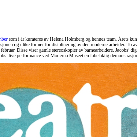
mber
som i år kurateres av Helena Holmberg og hennes team. Årets kunstf
itusjonen og ulike former for disiplinering av den moderne arbeider. To a
. februar. Disse viser gamle stereoskopier av barnearbeidere. Jacobs’ di
cobs’ live performance ved Moderna Museet en fabelaktig demonstrasjo