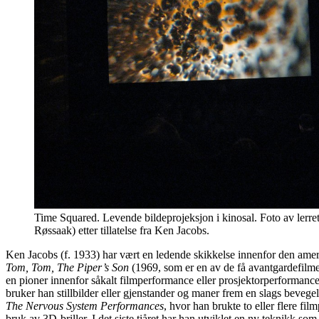
Time Squared. Levende bildeprojeksjon i kinosal. Foto av lerre
Røssaak) etter tillatelse fra Ken Jacobs.
Ken Jacobs (f. 1933) har vært en ledende skikkelse innenfor den ameri
Tom, Tom, The Piper’s Son
(1969, som er en av de få avantgardefilmen
en pioner innenfor såkalt filmperformance eller prosjektorperformance,
bruker han stillbilder eller gjenstander og maner frem en slags bevegel
The Nervous System Performances
, hvor han brukte to eller flere fi
bruk av 3D-briller. I det siste tiåret har han utviklet en ny teknikk so