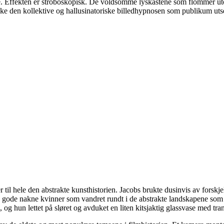
. Effekten er stroboskopisk. De voldsomme lyskastene som flommer utove
reke den kollektive og hallusinatoriske billedhypnosen som publikum utse
 til hele den abstrakte kunsthistorien. Jacobs brukte dusinvis av forskj
e, gode nakne kvinner som vandret rundt i de abstrakte landskapene som e
og hun lettet på sløret og avduket en liten kitsjaktig glassvase med t