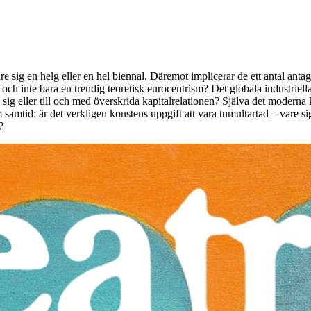
are sig en helg eller en hel biennal. Däremot implicerar de ett antal antag
h inte bara en trendig teoretisk eurocentrism? Det globala industriella 
ta sig eller till och med överskrida kapitalrelationen? Själva det moder
som samtid: är det verkligen konstens uppgift att vara tumultartad – vare
?