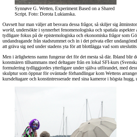
Synnøve G. Wetten, Experiment Based on a Shared
Script. Foto: Dorota Lukianska.
Oavsett hur man väljer att besvara dessa frågor, så skiljer sig åtminsto
world
, undersökte i synnerhet fenomenologiska och spatiala aspekter a
tydligare fokus på de epistemologiska och ekonomiska frågor som Gö
undandragande från stadsrummet och in i det privata eller undangömda, 
att gräva sig ned under stadens yta för att blottlägga vad som utesluti
Men i ärlighetens namn fungerar det för det mesta så där. Ibland blir 
konstnären tillsammans med deltagare från en lokal SFI-kurs (Svensk
formulering tydliggjordes ytterligare under själva utförandet, med de
skulptur som öppnar för oväntade förhandlingar kom Wettens arrangema
kursdeltagare och konstintresserade med sina kameror i högsta hugg, u