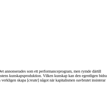
Det annonserades som ett performanceprogram, men rymde därtill
konstens kunskapsproduktion. Vilken kunskap kan den egentligen bidra
 verkligen skapa [
create
] något när kapitalismen oavbrutet insisterar