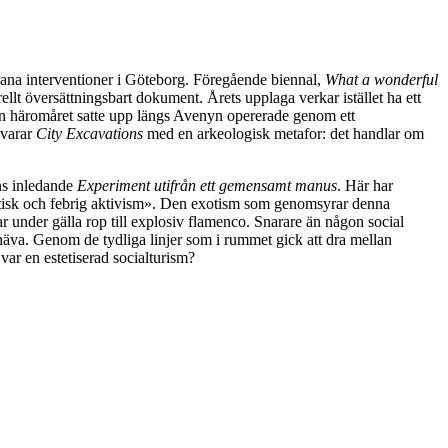
rbana interventioner i Göteborg. Föregående biennal,
What a wonderful
llt översättningsbart dokument. Årets upplaga verkar istället ha ett
n häromåret satte upp längs Avenyn opererade genom ett
svarar
City Excavations
med en arkeologisk metafor: det handlar om
ens inledande
Experiment utifrån ett gemensamt manus
. Här har
oetisk och febrig aktivism». Den exotism som genomsyrar denna
r under gälla rop till explosiv flamenco. Snarare än någon social
äva. Genom de tydliga linjer som i rummet gick att dra mellan
ar en estetiserad socialturism?