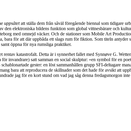
ne
uppsåtet
att ställa dem från såväl föregående biennal som tidigare u
v den elektroniska bildens funktion som global vittnesbärare och kulture
teborg med omnejd väcker. Och de stationer som Mobile Art Productio
bara för att där uppbåda ett slags rum för fiktion. Som titeln antyder 
ts samt öppna för nya rumsliga praktiker.
det rentav katastrofalt. Detta är i synnerhet fallet med Synnøve G. Wett
a för invandrare) satt samman en social skulptur: «en symbol för en p
ss schablonartade gester: en löst sammanhållen grupp SFI-deltagare mana
ng bara att reproducera de skillnader som det hade för avsikt att upph
ndrade jag för en kort stund om vad jag såg denna fredagsmorgon inte v