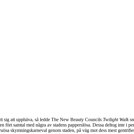
satt sig att upphäva, så ledde The New Beauty Councils
Twilight Walk
sn
åren fört samtal med några av stadens papperslösa. Dessa deltog inte i p
ruösa skymningskarneval genom staden, på väg mot dess mest gentrifie