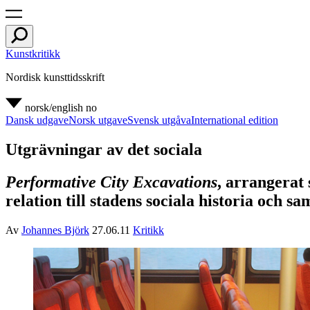
Kunstkritikk
Nordisk kunsttidsskrift
norsk/english
no
Dansk udgave
Norsk utgave
Svensk utgåva
International edition
Utgrävningar av det sociala
Performative City Excavations
, arrangerat 
relation till stadens sociala historia och sa
Av
Johannes Björk
27.06.11
Kritikk