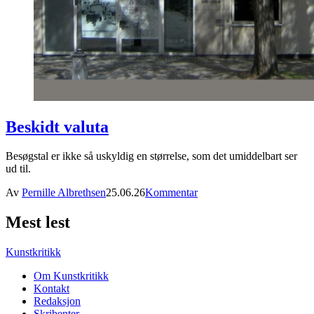
Beskidt valuta
Besøgstal er ikke så uskyldig en størrelse, som det umiddelbart ser
ud til.
Av
Pernille Albrethsen
25.06.26
Kommentar
Mest lest
Kunstkritikk
Om Kunstkritikk
Kontakt
Redaksjon
Skribenter