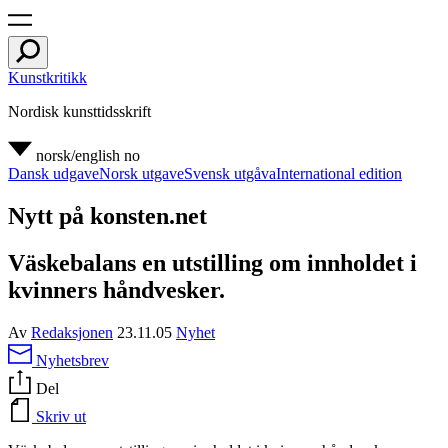
Kunstkritikk
Nordisk kunsttidsskrift
norsk/english
no
Dansk udgave
Norsk utgave
Svensk utgåva
International edition
Nytt på konsten.net
Väskebalans en utstilling om innholdet i
kvinners håndvesker.
Av
Redaksjonen
23.11.05
Nyhet
Nyhetsbrev
Del
Skriv ut