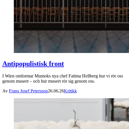
Antipopulistisk front
I Wien omformar Mumoks nya chef Fatima Hellberg hur vi rör oss
genom museet – och hur museet rör sig genom oss.
Av
Frans Josef Petersson
26.06.26
Kritikk