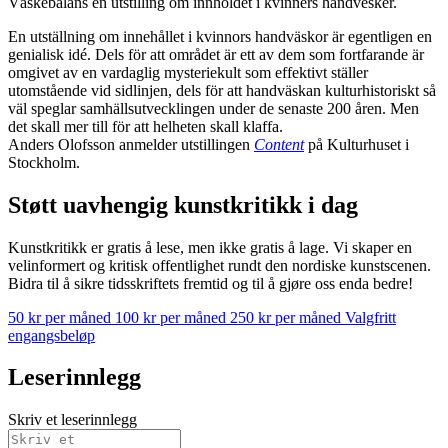
Väskebalans en utstilling om innholdet i kvinners håndvesker.
En utställning om innehållet i kvinnors handväskor är egentligen en
genialisk idé. Dels för att området är ett av dem som fortfarande är
omgivet av en vardaglig mysteriekult som effektivt ställer
utomstående vid sidlinjen, dels för att handväskan kulturhistoriskt så
väl speglar samhällsutvecklingen under de senaste 200 åren. Men
det skall mer till för att helheten skall klaffa.
Anders Olofsson anmelder utstillingen
Content
på Kulturhuset i
Stockholm.
Støtt uavhengig kunstkritikk i dag
Kunstkritikk er gratis å lese, men ikke gratis å lage. Vi skaper en
velinformert og kritisk offentlighet rundt den nordiske kunstscenen.
Bidra til å sikre tidsskriftets fremtid og til å gjøre oss enda bedre!
50 kr per måned
100 kr per måned
250 kr per måned
Valgfritt
engangsbeløp
Leserinnlegg
Skriv et leserinnlegg