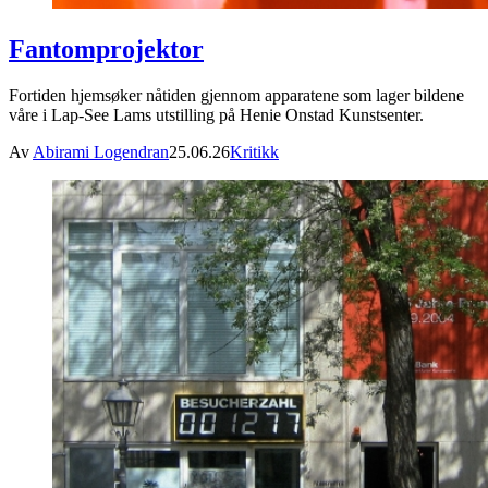
Fantomprojektor
Fortiden hjemsøker nåtiden gjennom apparatene som lager bildene
våre i Lap-See Lams utstilling på Henie Onstad Kunstsenter.
Av
Abirami Logendran
25.06.26
Kritikk