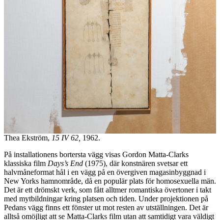
Thea Ekström,
15 IV 62,
1962.
På installationens bortersta vägg visas Gordon Matta-Clarks
klassiska film
Days’s End
(1975), där konstnären svetsar ett
halvmåneformat hål i en vägg på en övergiven magasinbyggnad i
New Yorks hamnområde, då en populär plats för homosexuella män.
Det är ett drömskt verk, som fått alltmer romantiska övertoner i takt
med mytbildningar kring platsen och tiden. Under projektionen på
Pedans vägg finns ett fönster ut mot resten av utställningen. Det är
alltså omöjligt att se Matta-Clarks film utan att samtidigt vara väldigt