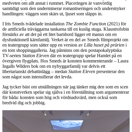
medveten om allt annat i rummet. Placeringen är vanvördig
samtidigt som den underminerar romantiseringen och understryker
handlingen: väggen som skärs ut, ljuset som släpps in.
I Iris Smeds tvådelade installation
The Zombie Function
(2021) för
de artificiella träväggarna tankarna till en kuslig stuga. Klaustrofobin
förstärks av att det på ett litet barnbord ligger ett manus om en
dysfunktionell kärnfamilj. Verket är en del av Smeds filmprojekt om
en teatergrupp som sätter upp en version av
Lilla huset på prärien
i
en tom shoppinggalleria. Jag påminns om den postapokalyptiska
TV-serien
Station Eleven
där en teatergrupp spelar Hamlet på en
övergiven flygplats. Hos Smeds är konsten kommenterande – Laura
Ingalls Wilders bok om en nybyggarfamilj var delvis ett
libertarianskt debattinlägg – medan
Station Eleven
presenterar den
som något som intensifierar det levda.
Jag tycker bäst om utställningen när jag tänker mig den som en scen
där konstverken spelar sig själva i en föreställning som argumenterar
för båda: konsten som hög och vördnadsvärd, men också som
bredvid dig och jobbig.