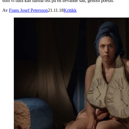
som vi bara kan närma oss på ett trevande sätt, genom poesin.
Av
Frans Josef Petersson
21.11.18
Kritikk