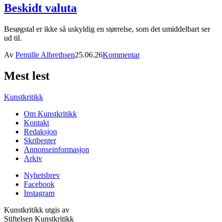
Beskidt valuta
Besøgstal er ikke så uskyldig en størrelse, som det umiddelbart ser
ud til.
Av
Pernille Albrethsen
25.06.26
Kommentar
Mest lest
Kunstkritikk
Om Kunstkritikk
Kontakt
Redaksjon
Skribenter
Annonseinformasjon
Arkiv
Nyhetsbrev
Facebook
Instagram
Kunstkritikk utgis av
Stiftelsen Kunstkritikk