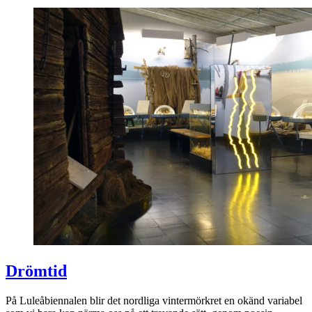
Drömtid
På Luleåbiennalen blir det nordliga vintermörkret en okänd variabel