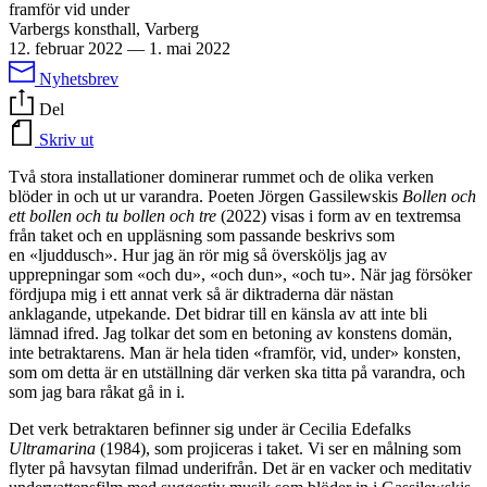
framför vid under
Varbergs konsthall, Varberg
12. februar 2022
—
1. mai 2022
Nyhetsbrev
Del
Skriv ut
Två stora installationer dominerar rummet och de olika verken
blöder in och ut ur varandra. Poeten Jörgen Gassilewskis
Bollen och
ett bollen och tu bollen och tre
(2022) visas i form av en textremsa
från taket och en uppläsning som passande beskrivs som
en «ljuddusch». Hur jag än rör mig så översköljs jag av
upprepningar som «och du», «och dun», «och tu». När jag försöker
fördjupa mig i ett annat verk så är diktraderna där nästan
anklagande, utpekande. Det bidrar till en känsla av att inte bli
lämnad ifred. Jag tolkar det som en betoning av konstens domän,
inte betraktarens. Man är hela tiden «framför, vid, under» konsten,
som om detta är en utställning där verken ska titta på varandra, och
som jag bara råkat gå in i.
Det verk betraktaren befinner sig under är Cecilia Edefalks
Ultramarina
(1984), som projiceras i taket. Vi ser en målning som
flyter på havsytan filmad underifrån. Det är en vacker och meditativ