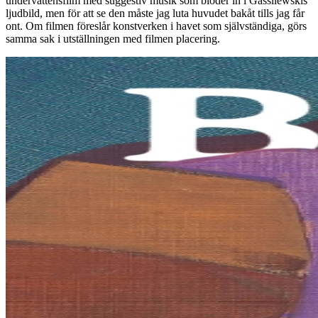
undervattensfilm med suggestiv musik som blöder in i Gassilewskis
ljudbild, men för att se den måste jag luta huvudet bakåt tills jag får
ont. Om filmen föreslår konstverken i havet som självständiga, görs
samma sak i utställningen med filmen placering.