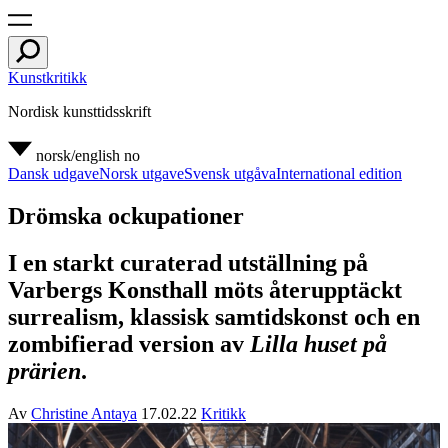
Kunstkritikk
Nordisk kunsttidsskrift
norsk/english
no
Dansk udgave
Norsk utgave
Svensk utgåva
International edition
Drömska ockupationer
I en starkt curaterad utställning på
Varbergs Konsthall möts återupptäckt
surrealism, klassisk samtidskonst och en
zombifierad version av
Lilla huset på
prärien
.
Av
Christine Antaya
17.02.22
Kritikk