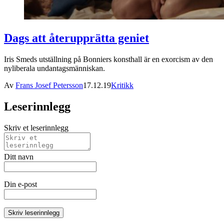
Dags att återupprätta geniet
Iris Smeds utställning på Bonniers konsthall är en exorcism av den
nyliberala undantagsmänniskan.
Av
Frans Josef Petersson
17.12.19
Kritikk
Leserinnlegg
Skriv et leserinnlegg
Ditt navn
Din e-post
Skriv leserinnlegg