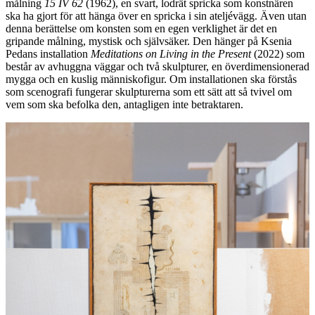
målning
15 IV 62
(1962), en svart, lodrät spricka som konstnären
ska ha gjort för att hänga över en spricka i sin ateljévägg. Även utan
denna berättelse om konsten som en egen verklighet är det en
gripande målning, mystisk och självsäker. Den hänger på Ksenia
Pedans installation
Meditations on Living in the Present
(2022) som
består av avhuggna väggar och två skulpturer, en överdimensionerad
mygga och en kuslig människofigur. Om installationen ska förstås
som scenografi fungerar skulpturerna som ett sätt att så tvivel om
vem som ska befolka den, antagligen inte betraktaren.