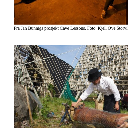
Fra Jan Bünnigs prosjekt Cave Lessons. Foto: Kjell Ove Storvi