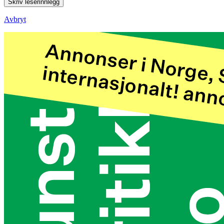
Skriv leserinnlegg
Avbryt