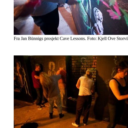
Fra Jan Bünnigs prosjekt Cave Lessons. Foto: Kjell Ove Storvi