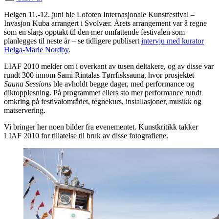
Helgen 11.-12. juni ble Lofoten Internasjonale Kunstfestival –
Invasjon Kuba arrangert i Svolvær. Årets arrangement var å regne
som en slags opptakt til den mer omfattende festivalen som
planlegges til neste år – se tidligere publisert
intervju med kurator
Helga-Marie Nordby
.
LIAF 2010 melder om i overkant av tusen deltakere, og av disse var
rundt 300 innom Sami Rintalas Tørrfisksauna, hvor prosjektet
Sauna Sessions
ble avholdt begge dager, med performance og
diktopplesning. På programmet ellers sto mer performance rundt
omkring på festivalområdet, tegnekurs, installasjoner, musikk og
matservering.
Vi bringer her noen bilder fra evenementet. Kunstkritikk takker
LIAF 2010 for tillatelse til bruk av disse fotografiene.