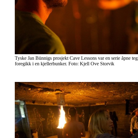
Tyske Jan Bünnigs prosjekt Cave Lessons var en serie åpne te
foregikk i en kjellerbunker. Foto: Kjell Ove Storvik