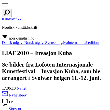
Kunstkritikk
Nordisk kunsttidsskrift
norsk/english
no
Dansk udgave
Norsk utgave
Svensk utgåva
International edition
LIAF 2010 – Invasjon Kuba
Se bilder fra Lofoten Internasjonale
Kunstfestival – Invasjon Kuba, som ble
arrangert i Svolvær helgen 11.-12. juni.
17.06.10
Nyhet
Nyhetsbrev
Del
Skriv ut