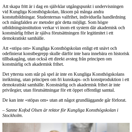
Att skapa fritt är i dag en självklar utgångspunkt i undervisningen
vid Kungliga Konsthögskolan, liksom på många andra
konstutbildningar. Studenternas valfrihet, individuella handledning
och mångfalden av metoder gör detta möjligt. Som högre
utbildningsinstitution verkar vi inom ett system där akademisk och
konstnärlig frihet är själva förutsättningen för legitimitet i ett
demokratiskt samhälle.
Att «stöpa om» Kungliga Konsthögskolan enligt ett snävt och
odefinierat konstbegrepp skulle därför inte bara innebära en historisk
tillbakagång, utan också ett direkt avsteg från principen om
konstnärlig och akademisk frihet.
Det yttersta som står på spel är inte en Kungliga Konsthögskolans
inriktning, utan principen om fri kunskaps- och konstproduktion i ett
demokratiskt samhälle. Konstnärlig och akademisk frihet är inte
privilegier, utan förutsättningar för ett öppet offentligt samtal.
De kan inte «stöpas om» utan att något grundläggande går förlorat.
–
Sanne Kofod Olsen är rektor för Kungliga Konsthögskolan i
Stockholm.