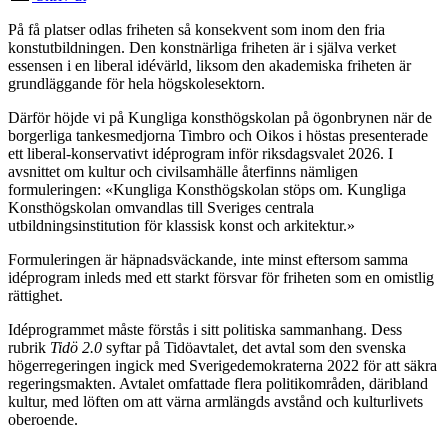
På få platser odlas friheten så konsekvent som inom den fria
konstutbildningen. Den konstnärliga friheten är i själva verket
essensen i en liberal idévärld, liksom den akademiska friheten är
grundläggande för hela högskolesektorn.
Därför höjde vi på Kungliga konsthögskolan på ögonbrynen när de
borgerliga tankesmedjorna Timbro och Oikos i höstas presenterade
ett liberal-konservativt idéprogram inför riksdagsvalet 2026. I
avsnittet om kultur och civilsamhälle återfinns nämligen
formuleringen: «Kungliga Konsthögskolan stöps om. Kungliga
Konsthögskolan omvandlas till Sveriges centrala
utbildningsinstitution för klassisk konst och arkitektur.»
Formuleringen är häpnadsväckande, inte minst eftersom samma
idéprogram inleds med ett starkt försvar för friheten som en omistlig
rättighet.
Idéprogrammet måste förstås i sitt politiska sammanhang. Dess
rubrik
Tidö 2.0
syftar på Tidöavtalet, det avtal som den svenska
högerregeringen ingick med Sverigedemokraterna 2022 för att säkra
regeringsmakten. Avtalet omfattade flera politikområden, däribland
kultur, med löften om att värna armlängds avstånd och kulturlivets
oberoende.