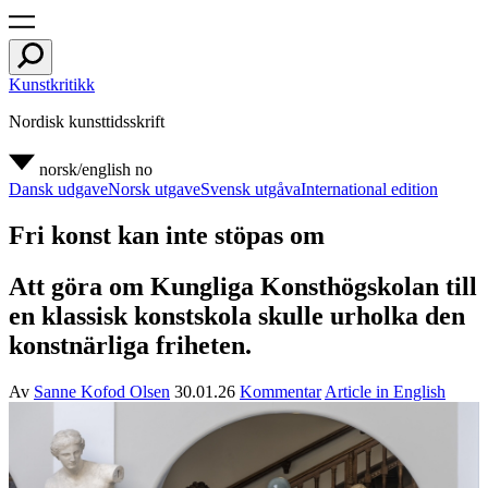
Kunstkritikk
Nordisk kunsttidsskrift
norsk/english
no
Dansk udgave
Norsk utgave
Svensk utgåva
International edition
Fri konst kan inte stöpas om
Att göra om Kungliga Konsthögskolan till
en klassisk konstskola skulle urholka den
konstnärliga friheten.
Av
Sanne Kofod Olsen
30.01.26
Kommentar
Article in English