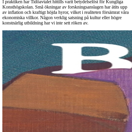
I praktiken har Tidöavtalet hittills varit betydelselöst för Kungliga
Konsthögskolan. Små ökningar av forskningsanslagen har ätits upp
av inflation och kraftigt höjda hyror, vilket i realiteten försämrat våra
ekonomiska villkor. Någon verklig satsning på kultur eller högre
konstnärlig utbildning har vi inte sett röken av.