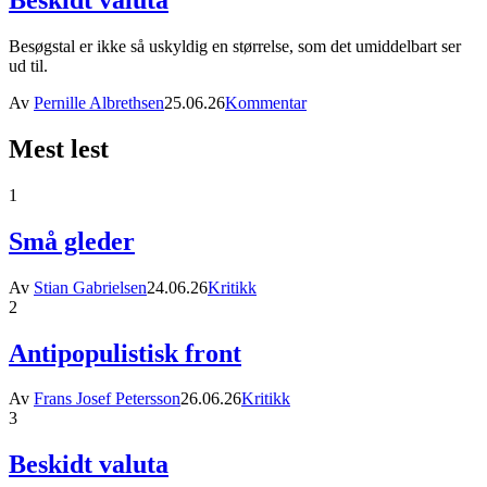
Beskidt valuta
Besøgstal er ikke så uskyldig en størrelse, som det umiddelbart ser
ud til.
Av
Pernille Albrethsen
25.06.26
Kommentar
Mest lest
1
Små gleder
Av
Stian Gabrielsen
24.06.26
Kritikk
2
Antipopulistisk front
Av
Frans Josef Petersson
26.06.26
Kritikk
3
Beskidt valuta