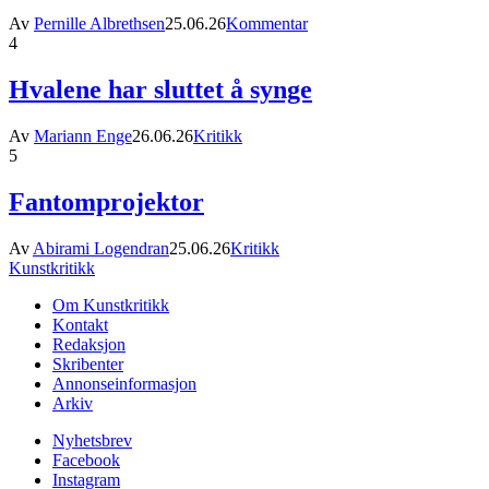
Av
Pernille Albrethsen
25.06.26
Kommentar
4
Hvalene har sluttet å synge
Av
Mariann Enge
26.06.26
Kritikk
5
Fantomprojektor
Av
Abirami Logendran
25.06.26
Kritikk
Kunstkritikk
Om Kunstkritikk
Kontakt
Redaksjon
Skribenter
Annonseinformasjon
Arkiv
Nyhetsbrev
Facebook
Instagram