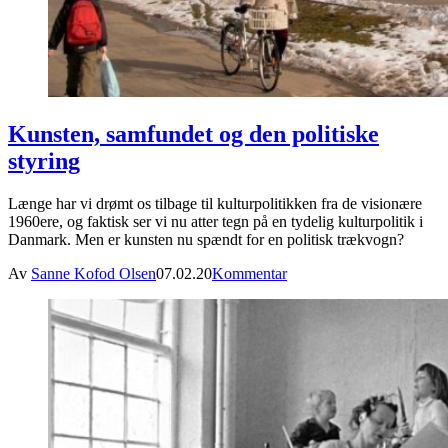
Kunsten, samfundet og den politiske
styring
Længe har vi drømt os tilbage til kulturpolitikken fra de visionære
1960ere, og faktisk ser vi nu atter tegn på en tydelig kulturpolitik i
Danmark. Men er kunsten nu spændt for en politisk trækvogn?
Av
Sanne Kofod Olsen
07.02.20
Kommentar