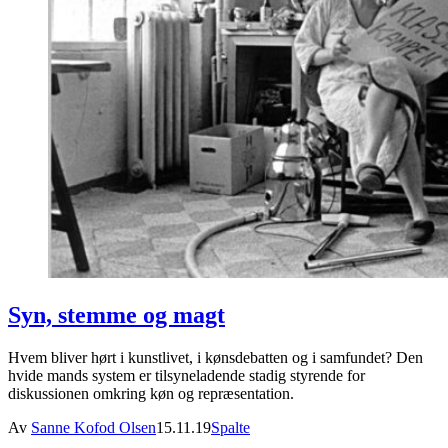
Syn, stemme og magt
Hvem bliver hørt i kunstlivet, i kønsdebatten og i samfundet? Den
hvide mands system er tilsyneladende stadig styrende for
diskussionen omkring køn og repræsentation.
Av
Sanne Kofod Olsen
15.11.19
Spalte