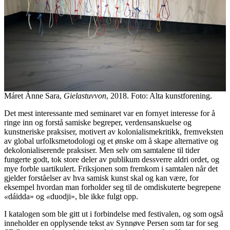
Máret Ánne Sara,
Gielastuvvon
, 2018. Foto: Alta kunstforening.
Det mest interessante med seminaret var en fornyet interesse for å
ringe inn og forstå samiske begreper, verdensanskuelse og
kunstneriske praksiser, motivert av kolonialismekritikk, fremveksten
av global urfolksmetodologi og et ønske om å skape alternative og
dekolonialiserende praksiser. Men selv om samtalene til tider
fungerte godt, tok store deler av publikum dessverre aldri ordet, og
mye forble uartikulert. Friksjonen som fremkom i samtalen når det
gjelder forståelser av hva samisk kunst skal og kan være, for
eksempel hvordan man forholder seg til de omdiskuterte begrepene
«
dáidda» og
«
duodji», ble ikke fulgt opp.
I katalogen som ble gitt ut i forbindelse med festivalen, og som også
inneholder en opplysende tekst av Synnøve Persen som tar for seg