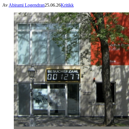
Av
Abirami Logendran
25.06.26
Kritikk