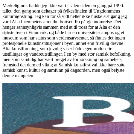
Merkelig nok hadde jeg ikke vært i salen siden en gang på 1990-
tallet, den gang som deltager på fylkesfinalen til Ungdommens
kulturmønstring. Jeg kan for så vidt heller ikke huske sist gang jeg
var i Alta i «embetets ærend», bortsett fra på gjennomreise. Det
henger sannsynligvis sammen med at til tross for at Alta er den
største byen i Finnmark, og både har en universitetscampus og et
museum som har status som verdensarvsenter, så finnes det ingen
profesjonelle kunstinstitusjoner i byen, annet enn frivillig drevne
Alta kunstforening, som jevnlig viser både egenproduserte
utstillinger og vandreutstillinger. I en by med stor samisk befolkning,
men som samtidig har vært preget av fornorskning og samehets,
fremstod det dermed viktig at Samisk kunstfestival ikke bare satte
samisk kunst, kultur og samfunn på dagsorden, men også belyste
denne mangelen.