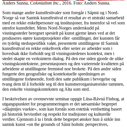
Anders Sunna,
Colonialism Inc.
, 2016. Foto: Anders Sunna.
Som mange andre kunstfestivaler som foregår i Sápmi og i Nord-
Norge så var Samisk kunstfestival et resultat av et utstrakt samarbeid
med en rekke enkeltpersoner og institusjoner, fra innenfor så vel som
utenfor kunstfeltet. Mens Nord-Norges underskudd på
visningssteder beregnet spesielt på kunst gjerne løses ved at det
produseres større kunstprosjekter eller -utstillinger, der kunsten får
en tydelig stedsspesifikk valør, presenterte utstillingene til Samisk
kunstfestival en rekke enkeltverk eller serier av arbeider som i
hovedsak ikke forholdt seg til visningsstedenes kontekst, men i
stedet skapte en verksintern dialog. På den ene siden gjorde de ulike
visningskontekstene, presentasjonen og den varierende kvaliteten på
arbeidene at utstillingene fremstod noe brokete. På den andre siden
fungerte den geografiske og kontekstuelle spredningen av
utstillingene forløsende, fordi den satte publikum i bevegelse og
tvang dem til å forholde seg til den kunstnerorganisatoriske rammen,
den enkelte visningskonteksten og Alta som sted.
I beskrivelsen av ovennevnte seminar oppgir Liisa-Rávná Finbog, at
utgangspunktet for programmeringen er det sørsamiske begrepet
«dåajmijes vuekie», som kan forstås som estetisk verdsetting basert
på historisk bevissthet og respekt for tradisjoner og kulturelle
verdier. Gjennom å ta i bruk dette begrepet ønsker hun å sirkle inn
samisk kunst «on the grounds of Sámi holistic perspectives,