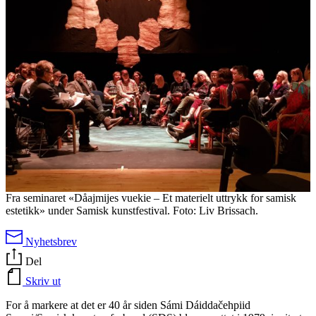
Fra seminaret «Dåajmijes vuekie – Et materielt uttrykk for samisk
estetikk» under Samisk kunstfestival. Foto: Liv Brissach.
Nyhetsbrev
Del
Skriv ut
For å markere at det er 40 år siden Sámi Dáiddačehpiid