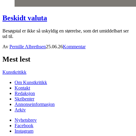
Beskidt valuta
Besøgstal er ikke så uskyldig en størrelse, som det umiddelbart ser
ud til.
Av
Pernille Albrethsen
25.06.26
Kommentar
Mest lest
Kunstkritikk
Om Kunstkritikk
Kontakt
Redaksjon
Skribenter
Annonseinformasjon
Arkiv
Nyhetsbrev
Facebook
Instagram