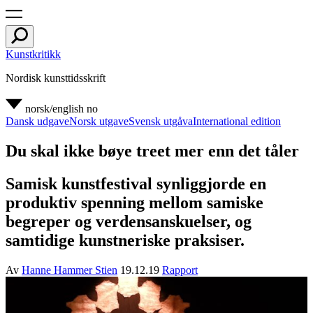
Kunstkritikk
Nordisk kunsttidsskrift
norsk/english
no
Dansk udgave
Norsk utgave
Svensk utgåva
International edition
Du skal ikke bøye treet mer enn det tåler
Samisk kunstfestival synliggjorde en
produktiv spenning mellom samiske
begreper og verdensanskuelser, og
samtidige kunstneriske praksiser.
Av
Hanne Hammer Stien
19.12.19
Rapport