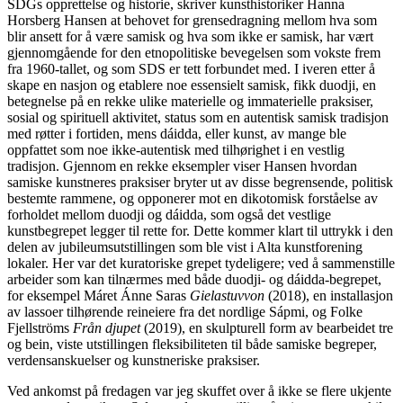
SDGs opprettelse og historie, skriver kunsthistoriker Hanna
Horsberg Hansen at behovet for grensedragning mellom hva som
blir ansett for å være samisk og hva som ikke er samisk, har vært
gjennomgående for den etnopolitiske bevegelsen som vokste frem
fra 1960-tallet, og som SDS er tett forbundet med. I iveren etter å
skape en nasjon og etablere noe essensielt samisk, fikk duodji, en
betegnelse på en rekke ulike materielle og immaterielle praksiser,
sosial og spirituell aktivitet, status som en autentisk samisk tradisjon
med røtter i fortiden, mens dáidda, eller kunst, av mange ble
oppfattet som noe ikke-autentisk med tilhørighet i en vestlig
tradisjon. Gjennom en rekke eksempler viser Hansen hvordan
samiske kunstneres praksiser bryter ut av disse begrensende, politisk
bestemte rammene, og opponerer mot en dikotomisk forståelse av
forholdet mellom duodji og dáidda, som også det vestlige
kunstbegrepet legger til rette for. Dette kommer klart til uttrykk i den
delen av jubileumsutstillingen som ble vist i Alta kunstforening
lokaler. Her var det kuratoriske grepet tydeligere; ved å sammenstille
arbeider som kan tilnærmes med både duodji- og dáidda-begrepet,
for eksempel Máret Ánne Saras
Gielastuvvon
(2018), en installasjon
av lassoer tilhørende reineiere fra det nordlige Sápmi, og Folke
Fjellströms
Från djupet
(2019), en skulpturell form av bearbeidet tre
og bein, viste utstillingen fleksibiliteten til både samiske begreper,
verdensanskuelser og kunstneriske praksiser.
Ved ankomst på fredagen var jeg skuffet over å ikke se flere ukjente