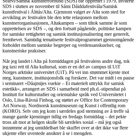
Searvi/Samisk kunstnerforbund (SDS) ble opprettet i 1979, inviterte
SDS i slutten av november til Sámi Dáiddafestivála/Samisk
kunstfestival i Álttás/Alta. Gjennom valget av Alta som sted for
avvikling av festivalen ble den tette relasjonen mellom
kunstnerorganisasjonen, Altakampen – som tiltok samme år som
opprettelsen av SDS –, og den fortsatt pågående, politiske kampen
for samiske rettigheter og samisk institusjonalisering mer generelt,
fremhevet. Samtidig tematiserte festivalprogrammet gjennomgående
forholdet mellom samiske begreper og verdensanskuelser, og
kunstneriske praksiser.
Når jeg landet i Alta på formiddagen på festivalens andre dag, tok
jeg taxi rett til Alta kultursal, som er en del av campus til UiT
Norges arktiske universitet (UiT). På vei inn strømmet kjente mot
meg, kunstnere, institusjonsfolk og forskere. Det var midt i en pause
i seminaret «Dåajmijes vuekie – Et materielt uttrykk for samisk
estetikk», arrangert av SDS i samarbeid med ph.d.-stipendiat på
Institutt for kulturstudier og orientalske språk ved Universitetet i
Oslo, Liisa-Rávná Finbog, og støttet av Office for Contemporary
Art Norway, Nordnorsk kunstmuseum og Kunst i offentlig rom
(KORO). Selv om jeg kom i særdeles god stemning av å treffe så
mange gamle kjenninger tidlig en fredags formiddag – det pekte
tross alt mot at helgen skulle bli særdeles sosial – må jeg også
innrømme at jeg umiddelbart ble skuffet over at det ikke var flere
ukjente eller uventede ansikter å se i mengden.