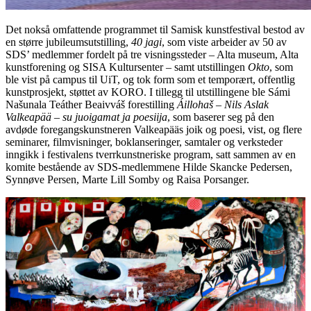
Det nokså omfattende programmet til Samisk kunstfestival bestod av
en større jubileumsutstilling,
40 jagi
, som viste arbeider av 50 av
SDS’ medlemmer fordelt på tre visningssteder – Alta museum, Alta
kunstforening og SISA Kultursenter – samt utstillingen
Okto
, som
ble vist på campus til UiT, og tok form som et temporært, offentlig
kunstprosjekt, støttet av KORO. I tillegg til utstillingene ble Sámi
Našunala Teáther Beaivváš forestilling
Áillohaš – Nils Aslak
Valkeapää – su juoigamat ja poesiija
, som baserer seg på den
avdøde foregangskunstneren Valkeapääs joik og poesi, vist, og flere
seminarer, filmvisninger, boklanseringer, samtaler og verksteder
inngikk i festivalens tverrkunstneriske program, satt sammen av en
komite bestående av SDS-medlemmene Hilde Skancke Pedersen,
Synnøve Persen, Marte Lill Somby og Raisa Porsanger.