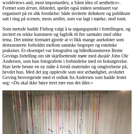
worldviews and, most importantley, a Sámi idea of aesthetics».
Formet som
árran
, ildstedet, speilet også måten seminaret var
organisert på en slik forståelse: både inviterte deltakere og publikum
satt i ring på scenen, mens amfiet, som var lagt i mørke, stod tomt.
Som metode hadde Finbog valgt å ta utgangspunkt i fortellingen, og
invitert en rekke kunstnere og fagfolk til fire samtaler med ulike
tema. Det intime formatet gjorde at vi fikk mange anekdoter som
demonstrerte forholdet mellom samiske begreper og estetiske
praksiser. Et eksempel var fotografen og billedkunstneren Bente
Gevings fortelling om sitt skjellsettende møte med
duojár
John Ole
Andersen, som hun fotograferte i forbindelse med en bokutgivelse.
Han lærte henne en ny måte å forstå materialer og omgivelsene på,
hevdet hun. Med det jeg opplevde som stor ærbødighet, avsluttet
Geving besvergende med et ordtak fra Andersen som hadde festet
seg: «Du skal ikke bøye treet mer enn det tåler.»