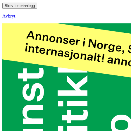
Skriv leserinnlegg
Avbryt