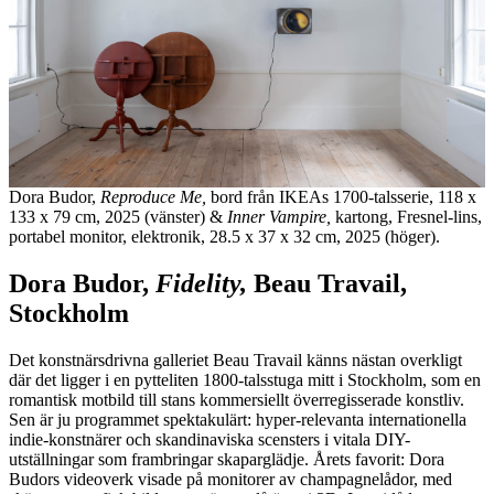
Dora Budor,
Reproduce Me,
bord från IKEAs 1700-talsserie, 118 x
133 x 79 cm, 2025 (vänster) &
Inner Vampire,
kartong, Fresnel-lins,
portabel monitor, elektronik, 28.5 x 37 x 32 cm, 2025 (höger).
Dora Budor,
Fidelity,
Beau Travail,
Stockholm
Det konstnärsdrivna galleriet Beau Travail känns nästan overkligt
där det ligger i en pytteliten 1800-talsstuga mitt i Stockholm, som en
romantisk motbild till stans kommersiellt överregisserade konstliv.
Sen är ju programmet spektakulärt: hyper-relevanta internationella
indie-konstnärer och skandinaviska scensters i vitala DIY-
utställningar som frambringar skaparglädje. Årets favorit: Dora
Budors videoverk visade på monitorer av champagnelådor, med