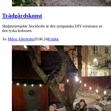
Trädgårdskonst
Skulpturprojekte Stockholm
är den sympatiska DIY-versionen av
den tyska kolossen.
Av
Milou Allerholm
20.06.24
Kritikk