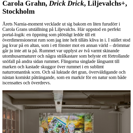
Carola Grahn,
Drick Drick
, Liljevalchs+,
Stockholm
Årets Narnia-moment vecklade ut sig bakom en liten furudörr i
Carola Grans utställning på Liljevalchs. Här uppstod en perfekt
portal-logik: en öppning som plötsligt ledde till ett
överdimensionerat rum som jag inte helt tilläts kliva in i. I stället stod
jag kvar på en altan, som i ett fönster mot en annan värld – drömmar
går ju inte att ta på. Rummet var upplyst av två varmt skinande
utomhusarmaturer och några strålkastare som belyste ett förtrollande
snöfall på andra sidan rummet. Flingorna singlade långsamt till
marken och kastade skuggor över rummet i en sublimt
naturromantisk scen. Och så luktade det gran, överväldigande och
nästan komiskt påträngande, som en markör för en natur som både
iscensattes och överdrevs.