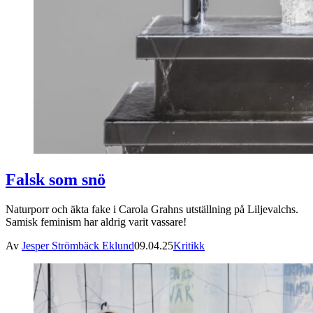
Falsk som snö
Naturporr och äkta fake i Carola Grahns utställning på Liljevalchs.
Samisk feminism har aldrig varit vassare!
Av
Jesper Strömbäck Eklund
09.04.25
Kritikk