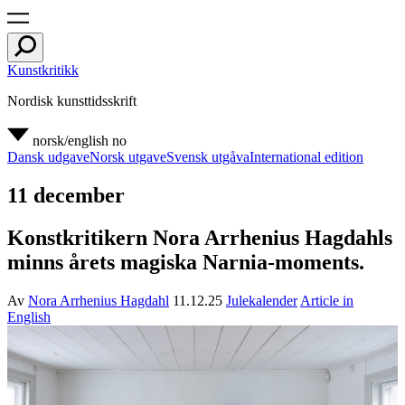
Kunstkritikk
Nordisk kunsttidsskrift
norsk/english
no
Dansk udgave
Norsk utgave
Svensk utgåva
International edition
11 december
Konstkritikern Nora Arrhenius Hagdahls
minns årets magiska Narnia-moments.
Av
Nora Arrhenius Hagdahl
11.12.25
Julekalender
Article in
English