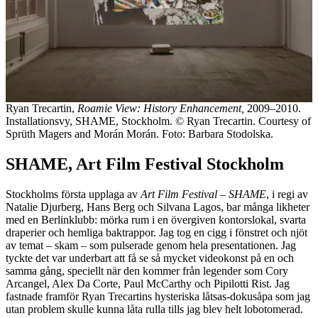
Ryan Trecartin,
Roamie View: History Enhancement,
2009–2010.
Installationsvy, SHAME, Stockholm. © Ryan Trecartin. Courtesy of
Sprüth Magers and Morán Morán. Foto: Barbara Stodolska.
SHAME, Art Film Festival Stockholm
Stockholms första upplaga av
Art Film Festival – SHAME
, i regi av
Natalie Djurberg, Hans Berg och Silvana Lagos, bar många likheter
med en Berlinklubb: mörka rum i en övergiven kontorslokal, svarta
draperier och hemliga baktrappor. Jag tog en cigg i fönstret och njöt
av temat – skam – som pulserade genom hela presentationen. Jag
tyckte det var underbart att få se så mycket videokonst på en och
samma gång, speciellt när den kommer från legender som Cory
Arcangel, Alex Da Corte, Paul McCarthy och Pipilotti Rist. Jag
fastnade framför Ryan Trecartins hysteriska låtsas-dokusåpa som jag
utan problem skulle kunna låta rulla tills jag blev helt lobotomerad.