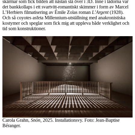
skärmar som fick bilden att nästan slå över i 3D. Inne i lådorna var
det bankkollaps i ett svartvitt-romantiskt skimmer i form av Marcel
L’Herbiers filmatisering av Émile Zolas roman
L’Argent
(1928).
Och så coyotes asfeta Millennium-utställning med anakronistiska
kostymer och speglar som fick mig att uppleva både verklighet och
tid som konstruktioner.
Carola Grahn,
Snön,
2025. Installationsvy. Foto: Jean-Baptise
Béranger.