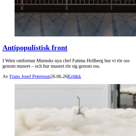
Antipopulistisk front
I Wien omformar Mumoks nya chef Fatima Hellberg hur vi rör oss
genom museet – och hur museet rör sig genom oss.
Av
Frans Josef Petersson
26.06.26
Kritikk