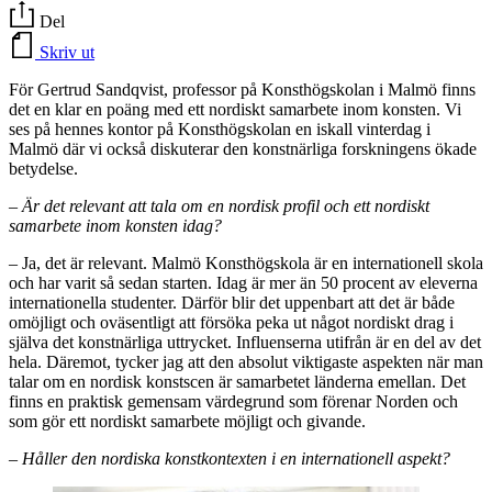
Del
Skriv ut
För Gertrud Sandqvist, professor på Konsthögskolan i Malmö finns
det en klar en poäng med ett nordiskt samarbete inom konsten. Vi
ses på hennes kontor på Konsthögskolan en iskall vinterdag i
Malmö där vi också diskuterar den konstnärliga forskningens ökade
betydelse.
–
Är det relevant att tala om en nordisk profil och ett nordiskt
samarbete inom konsten idag?
– Ja, det är relevant. Malmö Konsthögskola är en internationell skola
och har varit så sedan starten. Idag är mer än 50 procent av eleverna
internationella studenter. Därför blir det uppenbart att det är både
omöjligt och oväsentligt att försöka peka ut något nordiskt drag i
själva det konstnärliga uttrycket. Influenserna utifrån är en del av det
hela. Däremot, tycker jag att den absolut viktigaste aspekten när man
talar om en nordisk konstscen är samarbetet länderna emellan. Det
finns en praktisk gemensam värdegrund som förenar Norden och
som gör ett nordiskt samarbete möjligt och givande.
– Håller den nordiska konstkontexten i en internationell aspekt?