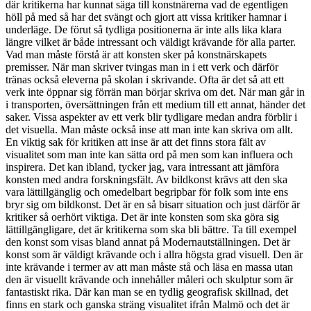
där kritikerna har kunnat säga till konstnärerna vad de egentligen
höll på med så har det svängt och gjort att vissa kritiker hamnar i
underläge. De förut så tydliga positionerna är inte alls lika klara
längre vilket är både intressant och väldigt krävande för alla parter.
Vad man måste förstå är att konsten sker på konstnärskapets
premisser. När man skriver tvingas man in i ett verk och därför
tränas också eleverna på skolan i skrivande. Ofta är det så att ett
verk inte öppnar sig förrän man börjar skriva om det. När man går in
i transporten, översättningen från ett medium till ett annat, händer det
saker. Vissa aspekter av ett verk blir tydligare medan andra förblir i
det visuella. Man måste också inse att man inte kan skriva om allt.
En viktig sak för kritiken att inse är att det finns stora fält av
visualitet som man inte kan sätta ord på men som kan influera och
inspirera. Det kan ibland, tycker jag, vara intressant att jämföra
konsten med andra forskningsfält. Av bildkonst krävs att den ska
vara lättillgänglig och omedelbart begripbar för folk som inte ens
bryr sig om bildkonst. Det är en så bisarr situation och just därför är
kritiker så oerhört viktiga. Det är inte konsten som ska göra sig
lättillgängligare, det är kritikerna som ska bli bättre. Ta till exempel
den konst som visas bland annat på Modernautställningen. Det är
konst som är väldigt krävande och i allra högsta grad visuell. Den är
inte krävande i termer av att man måste stå och läsa en massa utan
den är visuellt krävande och innehåller måleri och skulptur som är
fantastiskt rika. Där kan man se en tydlig geografisk skillnad, det
finns en stark och ganska sträng visualitet ifrån Malmö och det är