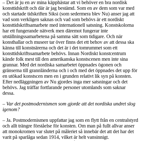
– Det är ju en av mina käpphästar att vi behöver en bra nordisk
konsttidskrift och där är jag bestämd. Som en av dem som var med
och startade tidskriften Siksi (som sedermera blev Nu) anser jag att
vad som verkligen saknas och vad som behövs är ett nordiskt
konsttidskriftsamarbete med internationell satsning. Konstskolorna
har ett fungerande nätverk men däremot fungerar inte
utställningssamarbetena på samma sätt som tidigare. Och när
konsthallar och museer tar över finns det ett behov av att dessa ska
känna till konstnärerna och det är i det tomrummet som ett
konsttidskriftssamarbete behövs. Innan Nordiskt konstcentrum
kände folk mest till den amerikanska konstscenen men inte sina
grannar. Med det nordiska samarbetet öppnades ögonen och
gränserna till grannländerna och i och med det öppnades det upp för
en utökad konstscen men en i grunden relativt lik syn på konsten.
Efter nedläggningen av Nu gjordes inga mer satsningar och det
behövs. Jag träffar fortfarande personer utomlands som saknar
dessa.
– Var det postmodernismen som gjorde att det nordiska undret slog
igenom?
– Ja. Postmodernismen uppfattar jag som en flytt från en centralstyrd
och allt trängre förståelse för konsten. Om man på fullt allvar anser
att monokromen var slutet på måleriet så innebär det att det har det
varit på sparlåga sedan 1914, vilket är helt vansinnigt.