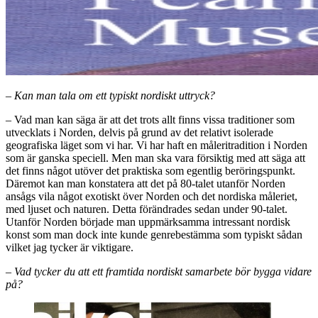
– Kan man tala om ett typiskt nordiskt uttryck?
– Vad man kan säga är att det trots allt finns vissa traditioner som
utvecklats i Norden, delvis på grund av det relativt isolerade
geografiska läget som vi har. Vi har haft en måleritradition i Norden
som är ganska speciell. Men man ska vara försiktig med att säga att
det finns något utöver det praktiska som egentlig beröringspunkt.
Däremot kan man konstatera att det på 80-talet utanför Norden
ansågs vila något exotiskt över Norden och det nordiska måleriet,
med ljuset och naturen. Detta förändrades sedan under 90-talet.
Utanför Norden började man uppmärksamma intressant nordisk
konst som man dock inte kunde genrebestämma som typiskt sådan
vilket jag tycker är viktigare.
– Vad tycker du att ett framtida nordiskt samarbete bör bygga vidare
på?