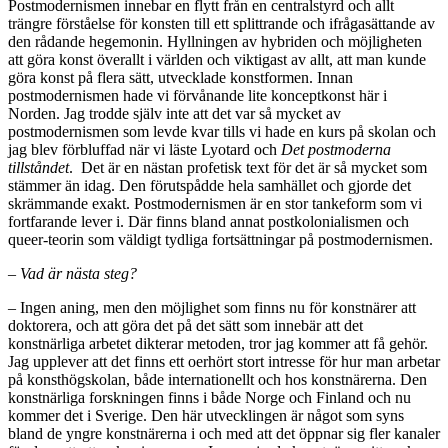
Postmodernismen innebar en flytt från en centralstyrd och allt
trängre förståelse för konsten till ett splittrande och ifrågasättande av
den rådande hegemonin. Hyllningen av hybriden och möjligheten
att göra konst överallt i världen och viktigast av allt, att man kunde
göra konst på flera sätt, utvecklade konstformen. Innan
postmodernismen hade vi förvånande lite konceptkonst här i
Norden. Jag trodde själv inte att det var så mycket av
postmodernismen som levde kvar tills vi hade en kurs på skolan och
jag blev förbluffad när vi läste Lyotard och
Det postmoderna
tillståndet
. Det är en nästan profetisk text för det är så mycket som
stämmer än idag. Den förutspådde hela samhället och gjorde det
skrämmande exakt. Postmodernismen är en stor tankeform som vi
fortfarande lever i. Där finns bland annat postkolonialismen och
queer-teorin som väldigt tydliga fortsättningar på postmodernismen.
– Vad är nästa steg?
– Ingen aning, men den möjlighet som finns nu för konstnärer att
doktorera, och att göra det på det sätt som innebär att det
konstnärliga arbetet dikterar metoden, tror jag kommer att få gehör.
Jag upplever att det finns ett oerhört stort intresse för hur man arbetar
på konsthögskolan, både internationellt och hos konstnärerna. Den
konstnärliga forskningen finns i både Norge och Finland och nu
kommer det i Sverige. Den här utvecklingen är något som syns
bland de yngre konstnärerna i och med att det öppnar sig fler kanaler