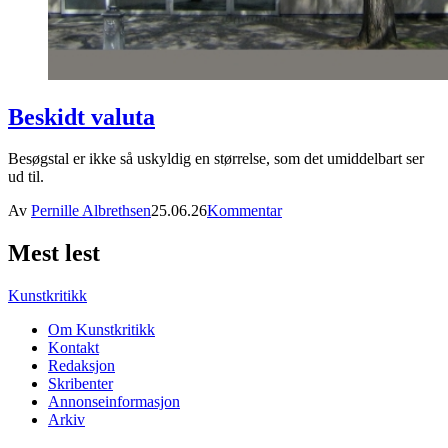
Beskidt valuta
Besøgstal er ikke så uskyldig en størrelse, som det umiddelbart ser
ud til.
Av
Pernille Albrethsen
25.06.26
Kommentar
Mest lest
Kunstkritikk
Om Kunstkritikk
Kontakt
Redaksjon
Skribenter
Annonseinformasjon
Arkiv