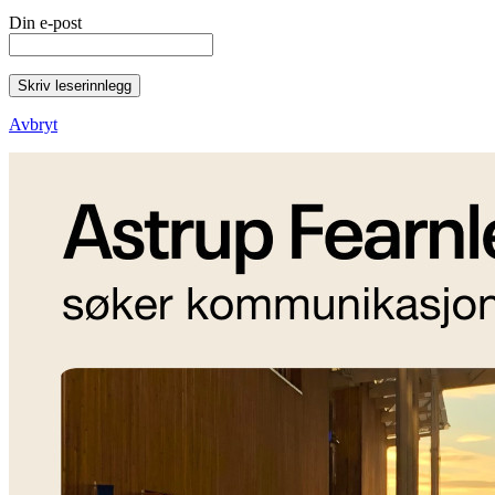
Din e-post
Skriv leserinnlegg
Avbryt