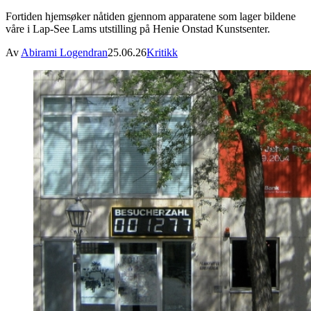
Fortiden hjemsøker nåtiden gjennom apparatene som lager bildene
våre i Lap-See Lams utstilling på Henie Onstad Kunstsenter.
Av
Abirami Logendran
25.06.26
Kritikk