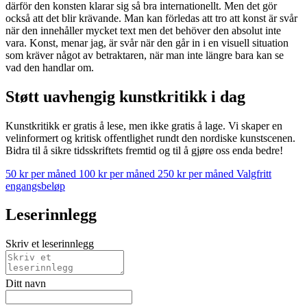
därför den konsten klarar sig så bra internationellt. Men det gör
också att det blir krävande. Man kan förledas att tro att konst är svår
när den innehåller mycket text men det behöver den absolut inte
vara. Konst, menar jag, är svår när den går in i en visuell situation
som kräver något av betraktaren, när man inte längre bara kan se
vad den handlar om.
Støtt uavhengig kunstkritikk i dag
Kunstkritikk er gratis å lese, men ikke gratis å lage. Vi skaper en
velinformert og kritisk offentlighet rundt den nordiske kunstscenen.
Bidra til å sikre tidsskriftets fremtid og til å gjøre oss enda bedre!
50 kr per måned
100 kr per måned
250 kr per måned
Valgfritt
engangsbeløp
Leserinnlegg
Skriv et leserinnlegg
Ditt navn