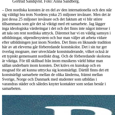
Gertrud Sandqvist. Foto: Anna Sandberg.
– Den nordiska konsten är en del av den internationella och den står
sig väldigt bra trots Nordens ynka 25 miljoner invånare. Men det är
just dessa 25 miljoner invånare och det faktum att vi blir större
tillsammans som gör det så viktigt med ett samarbete. Jag lägger
inga ideologiska värderingar i det och det finns inte något intresse i
att tala om rent nordiska uttryck. Däremot har vi en väldig samsyn i
utbildningar, stipendiesystem och hur man väljer att arbeta vidare
efter utbildningen just inom Norden. Det finns en liknande tradition
här av att eleverna går förberedande konstskolor. Det i sin tur ger
överlag mognare, mer utvecklade konststuderande, vilket också är
ett typiskt gemensamt nordiskt drag. Och de förberedande skolorna
är viktiga. För till skillnad från inom musikens värld hittar man
sällan underbarn inom konsten. Det krävs en kunskap och en
mognad för att kunna uttrycka sig konstnärligt. Därtill finns det ett
konstnärligt samarbete mellan de olika länderna, främst mellan
Sverige, Norge och Danmark med studenter som utbildas i
varandras städer och således knyter kontakter som sedan består i
samarbeten.