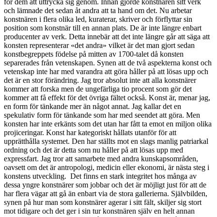
för dem att uttrycka sig genom. Innan gjorde konstnären sitt verk
och lämnade det sedan åt andra att ta hand om det. Nu arbetar
konstnären i flera olika led, kuraterar, skriver och förflyttar sin
position som konstnär till en annan plats. De är inte längre enbart
producenter av verk. Detta innebär att det inte längre går att säga att
konsten representerar «det andra» vilket är det man gjort sedan
konstbegreppets födelse på mitten av 1700-talet då konsten
separerades från vetenskapen. Synen att de två aspekterna konst och
vetenskap inte har med varandra att göra håller på att lösas upp och
det är en stor förändring. Jag tror absolut inte att alla konstnärer
kommer att forska men de ungefärliga tio procent som gör det
kommer att få effekt för det övriga fältet också. Konst är, menar jag,
en form för tänkande mer än något annat. Jag kallar det en
spekulativ form för tänkande som har med seendet att göra. Men
konsten har inte erkänts som det utan har fått ta emot en miljon olika
projiceringar. Konst har kategoriskt hållats utanför för att
upprätthålla systemet. Den har ställts mot en slags manlig patriarkal
ordning och det är detta som nu håller på att lösas upp med
expressfart. Jag tror att samarbete med andra kunskapsområden,
oavsett om det är antropologi, medicin eller ekonomi, är nästa steg i
konstens utveckling. Det finns en stark integritet hos många av
dessa yngre konstnärer som jobbar och det är möjligt just för att de
har flera vägar att gå än enbart via de stora gallerierna. Självbilden,
synen på hur man som konstnärer agerar i sitt fält, skiljer sig stort
mot tidigare och det ger i sin tur konstnären själv en helt annan