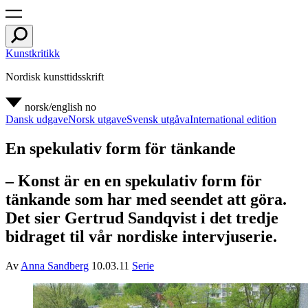
Kunstkritikk
Nordisk kunsttidsskrift
norsk/english
no
Dansk udgave
Norsk utgave
Svensk utgåva
International edition
En spekulativ form för tänkande
– Konst är en en spekulativ form för
tänkande som har med seendet att göra.
Det sier Gertrud Sandqvist i det tredje
bidraget til vår nordiske intervjuserie.
Av
Anna Sandberg
10.03.11
Serie