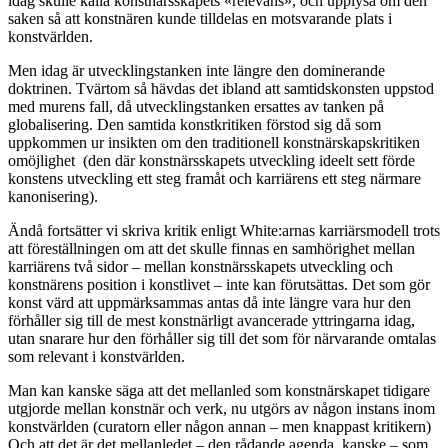
idag skulle kalla konstnärsskapets «relevans», och upplysa om den
saken så att konstnären kunde tilldelas en motsvarande plats i
konstvärlden.
Men idag är utvecklingstanken inte längre den dominerande
doktrinen. Tvärtom så hävdas det ibland att samtidskonsten uppstod
med murens fall, då utvecklingstanken ersattes av tanken på
globalisering. Den samtida konstkritiken förstod sig då som
uppkommen ur insikten om den traditionell konstnärskapskritiken
omöjlighet (den där konstnärsskapets utveckling ideelt sett förde
konstens utveckling ett steg framåt och karriärens ett steg närmare
kanonisering).
Ändå fortsätter vi skriva kritik enligt White:arnas karriärsmodell trots
att föreställningen om att det skulle finnas en samhörighet mellan
karriärens två sidor – mellan konstnärsskapets utveckling och
konstnärens position i konstlivet – inte kan förutsättas. Det som gör
konst värd att uppmärksammas antas då inte längre vara hur den
förhåller sig till de mest konstnärligt avancerade yttringarna idag,
utan snarare hur den förhåller sig till det som för närvarande omtalas
som relevant i konstvärlden.
Man kan kanske säga att det mellanled som konstnärskapet tidigare
utgjorde mellan konstnär och verk, nu utgörs av någon instans inom
konstvärlden (curatorn eller någon annan – men knappast kritikern)
Och att det är det mellanledet – den rådande agenda, kanske – som