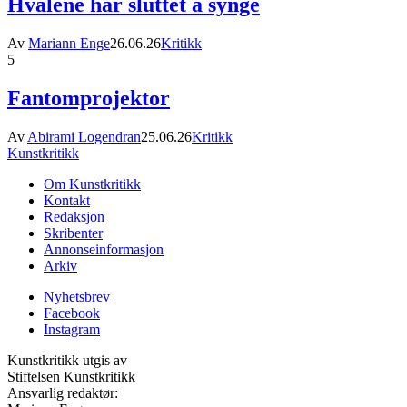
Hvalene har sluttet å synge
Av
Mariann Enge
26.06.26
Kritikk
5
Fantomprojektor
Av
Abirami Logendran
25.06.26
Kritikk
Kunstkritikk
Om Kunstkritikk
Kontakt
Redaksjon
Skribenter
Annonseinformasjon
Arkiv
Nyhetsbrev
Facebook
Instagram
Kunstkritikk utgis av
Stiftelsen Kunstkritikk
Ansvarlig redaktør: