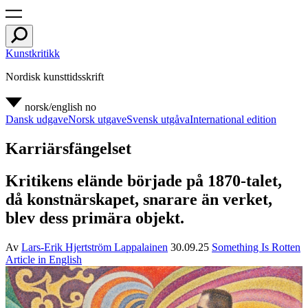
Kunstkritikk
Nordisk kunsttidsskrift
norsk/english
no
Dansk udgave
Norsk utgave
Svensk utgåva
International edition
Karriärsfängelset
Kritikens elände började på 1870-talet,
då konstnärskapet, snarare än verket,
blev dess primära objekt.
Av
Lars-Erik Hjertström Lappalainen
30.09.25
Something Is Rotten
Article in English