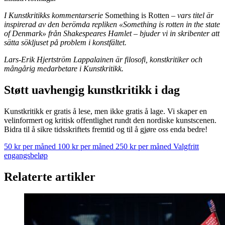
I Kunstkritikks kommentarserie
Something is Rotten
– vars titel är
inspirerad av den berömda repliken «Something is rotten in the state
of Denmark» från Shakespeares Hamlet – bjuder vi in skribenter att
sätta sökljuset på problem i konstfältet.
Lars-Erik Hjertström Lappalainen är filosofi, konstkritiker och
mångårig medarbetare i Kunstkritikk.
Støtt uavhengig kunstkritikk i dag
Kunstkritikk er gratis å lese, men ikke gratis å lage. Vi skaper en
velinformert og kritisk offentlighet rundt den nordiske kunstscenen.
Bidra til å sikre tidsskriftets fremtid og til å gjøre oss enda bedre!
50 kr per måned
100 kr per måned
250 kr per måned
Valgfritt
engangsbeløp
Relaterte artikler