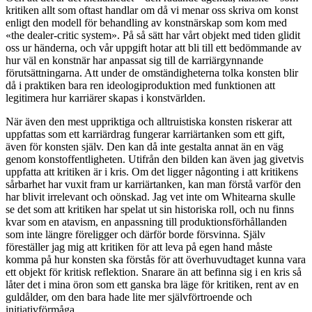
kritiken allt som oftast handlar om då vi menar oss skriva om konst
enligt den modell för behandling av konstnärskap som kom med
«the dealer-critic system». På så sätt har vårt objekt med tiden glidit
oss ur händerna, och vår uppgift hotar att bli till ett bedömmande av
hur väl en konstnär har anpassat sig till de karriärgynnande
förutsättningarna. Att under de omständigheterna tolka konsten blir
då i praktiken bara ren ideologiproduktion med funktionen att
legitimera hur karriärer skapas i konstvärlden.
När även den mest uppriktiga och alltruistiska konsten riskerar att
uppfattas som ett karriärdrag fungerar karriärtanken som ett gift,
även för konsten själv. Den kan då inte gestalta annat än en väg
genom konstoffentligheten. Utifrån den bilden kan även jag givetvis
uppfatta att kritiken är i kris. Om det ligger någonting i att kritikens
sårbarhet har vuxit fram ur karriärtanken
,
kan man förstå varför den
har blivit irrelevant och oönskad. Jag vet inte om Whitearna skulle
se det som att kritiken har spelat ut sin historiska roll, och nu finns
kvar som en atavism, en anpassning till produktionsförhållanden
som inte längre föreligger och därför borde försvinna. Själv
föreställer jag mig att kritiken för att leva på egen hand måste
komma på hur konsten ska förstås för att överhuvudtaget kunna vara
ett objekt för kritisk reflektion. Snarare än att befinna sig i en kris så
låter det i mina öron som ett ganska bra läge för kritiken, rent av en
guldålder, om den bara hade lite mer självförtroende och
initiativförmåga.