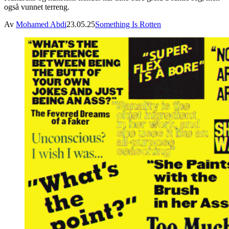
også vunnet terreng.
Av
Mohamed Abdi
23.05.25
Something Is Rotten