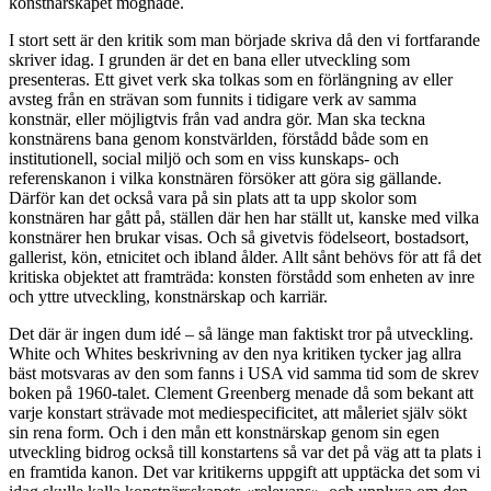
konstnärskapet mognade.
I stort sett är den kritik som man började skriva då den vi fortfarande
skriver idag. I grunden är det en bana eller utveckling som
presenteras. Ett givet verk ska tolkas som en förlängning av eller
avsteg från en strävan som funnits i tidigare verk av samma
konstnär, eller möjligtvis från vad andra gör. Man ska teckna
konstnärens bana genom konstvärlden, förstådd både som en
institutionell, social miljö och som en viss kunskaps- och
referenskanon i vilka konstnären försöker att göra sig gällande.
Därför kan det också vara på sin plats att ta upp skolor som
konstnären har gått på, ställen där hen har ställt ut, kanske med vilka
konstnärer hen brukar visas. Och så givetvis födelseort, bostadsort,
gallerist, kön, etnicitet och ibland ålder. Allt sånt behövs för att få det
kritiska objektet att framträda: konsten förstådd som enheten av inre
och yttre utveckling, konstnärskap och karriär.
Det där är ingen dum idé – så länge man faktiskt tror på utveckling.
White och Whites beskrivning av den nya kritiken tycker jag allra
bäst motsvaras av den som fanns i USA vid samma tid som de skrev
boken på 1960-talet. Clement Greenberg menade då som bekant att
varje konstart strävade mot mediespecificitet, att måleriet själv sökt
sin rena form. Och i den mån ett konstnärskap genom sin egen
utveckling bidrog också till konstartens så var det på väg att ta plats i
en framtida kanon. Det var kritikerns uppgift att upptäcka det som vi