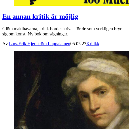
En annan kritik är möjlig
Glöm makthavarna, kritik borde skrivas för de som verkligen bryr
sig om konst. Ny bok om sågningar.
Av
Lars-Erik Hjertström Lappalainen
05.05.23
Kritikk