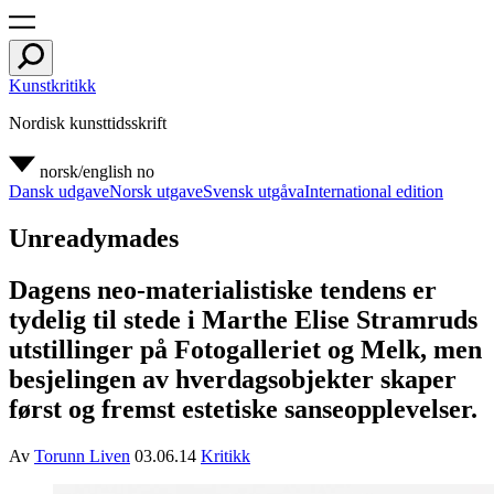
Kunstkritikk
Nordisk kunsttidsskrift
norsk/english
no
Dansk udgave
Norsk utgave
Svensk utgåva
International edition
Unreadymades
Dagens neo-materialistiske tendens er
tydelig til stede i Marthe Elise Stramruds
utstillinger på Fotogalleriet og Melk, men
besjelingen av hverdagsobjekter skaper
først og fremst estetiske sanseopplevelser.
Av
Torunn Liven
03.06.14
Kritikk