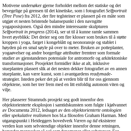
Motivene undersøker gjerne forholdet mellom det statiske og det
bevegelige på grensen til det kinetiske, som i fotografiet
Selfportrait
(Tree Pose
) fra 2012, der fire teglsteiner er plassert på en måte som
utgjør et nesten bristende balansepunkt i den navngitte
yogaposisjonen. Også den mindre interessante skulpturen
Selfportrait in progress
(2014), ser ut til å kunne ramle sammen
hvert øyeblikk: Det dreier seg om fire klosser som brukes til å støtte
kroppen i yoga, farget i kongeblått og neonoransje og stablet i
høyden på en smal søyle på over to meter. Bruken av potteplanter,
yogaøvelser og andre borgerlige attributter fremtrer som formale
studier av gjenstandenes potensiale for antromorfe og arkitektoniske
transformasjoner. Prosjektet formidler ikke at alt, inklusive
stueplanten plassert slik at det nesten dekker fotografiet av en annen
stueplante, kan være kunst, som i avantgardens
readymade
-
strategier. Isteden peker det på at verden blir til for oss gjennom
objektene, som her trer frem med en litt enfoldig autonom viten og
vilje.
Her plasserer Stramruds prosjekt seg godt innenfor den
objektorienterte eksplosjon i samtidskunsten som fulgte i kjølvannet
av Documenta 2012, ledsaget av den
objektorienterte ontologien
eller
spekulative realismen
hos bl.a filosofen Graham Harman. Med
utgangspunkt i Heideggers hovedverk
Væren og tid
eksisterer
verden kun som selvstendige objekter innenfor denne retningen,