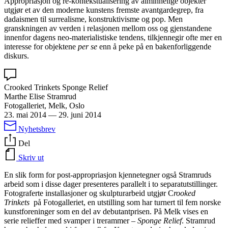
Appropriasjon og re-kontekstualisering av alminnelige objekter
utgjør et av den moderne kunstens fremste avantgardegrep, fra
dadaismen til surrealisme, konstruktivisme og pop. Men
granskningen av verden i relasjonen mellom oss og gjenstandene
innenfor dagens neo-materialistiske tendens, tilkjennegir ofte mer en
interesse for objektene
per se
enn å peke på en bakenforliggende
diskurs.
Crooked Trinkets Sponge Relief
Marthe Elise Stramrud
Fotogalleriet, Melk, Oslo
23. mai 2014
—
29. juni 2014
Nyhetsbrev
Del
Skriv ut
En slik form for post-appropriasjon kjennetegner også Stramruds
arbeid som i disse dager presenteres parallelt i to separatutstillinger.
Fotograferte installasjoner og skulpturarbeid utgjør C
rooked
Trinkets
på Fotogalleriet, en utstilling som har turnert til fem norske
kunstforeninger som en del av debutantprisen. På Melk vises en
serie relieffer med svamper i trerammer –
Sponge Relief
. Stramrud