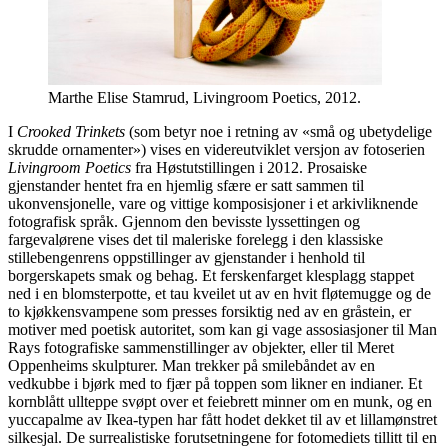
Marthe Elise Stamrud, Livingroom Poetics, 2012.
I
Crooked Trinkets
(som betyr noe i retning av «små og ubetydelige
skrudde ornamenter») vises en videreutviklet versjon av fotoserien
Livingroom Poetics
fra Høstutstillingen i 2012. Prosaiske
gjenstander hentet fra en hjemlig sfære er satt sammen til
ukonvensjonelle, vare og vittige komposisjoner i et arkivliknende
fotografisk språk. Gjennom den bevisste lyssettingen og
fargevalørene vises det til maleriske forelegg i den klassiske
stillebengenrens oppstillinger av gjenstander i henhold til
borgerskapets smak og behag. Et ferskenfarget klesplagg stappet
ned i en blomsterpotte, et tau kveilet ut av en hvit fløtemugge og de
to kjøkkensvampene som presses forsiktig ned av en gråstein, er
motiver med poetisk autoritet, som kan gi vage assosiasjoner til Man
Rays fotografiske sammenstillinger av objekter, eller til Meret
Oppenheims skulpturer. Man trekker på smilebåndet av en
vedkubbe i bjørk med to fjær på toppen som likner en indianer. Et
kornblått ullteppe svøpt over et feiebrett minner om en munk, og en
yuccapalme av Ikea-typen har fått hodet dekket til av et lillamønstret
silkesjal. De surrealistiske forutsetningene for fotomediets tillitt til en