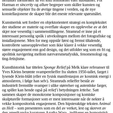
herunder mennesker så vel som fenomener eller substanser. For
Harman er
sincerity
og
allure
begreper som skiller kunsten og
sensuelle objekter fra de øvrige tingene i verden, og de nye
konstellasjonene de skaper blir det eneste relevante spørsmålet.
Kunstnerisk sett fordrer en objektorientert strategi en kompleksitet
der studiene av materie og overflate skaper en opplevelse av at det
skjer noe vesentlig i sammenstillingene. Stramrud er inne på et
interessant personlig språk i utvekslingen mellom det fotografiske og
installasjonene. Men for meg oppstår først og fremst tiltalende,
kontrollerte sanseopplevelser som ikke klarer å vekke vesentlig
større engasjement enn god design, og det utfolder seg som en fri og
apolitisk navigering mellom nærværsmetafysikk, fenomenologi og
ting-fetisjisme.
Kunsthistorisk har tittelen
Sponge Relief
på Melk klare referanser til
Yves Kleins berømte svamperelieffer fra slutten 1950-tallet, farget i
lysende Klein-blått (eller en fysisk manifestasjon av kosmisk energi i
atmosfæren, i følge han selv). Stramruds relieffer består av
industrielt fremstilte svamper i ulike størrelser og autentiske farger,
og spiller kan hende også på
relief
i betydningen
lettelse.
Satt
sammen skaper de monokrome komposisjoner og komiske
skulpturelle formasjoner som er mest interessante når de nekter å
vekke kompositorisk engasjement. Den hipsteraktige teksten
Animal
as Hell
– som presenteres som en del av verket, lest og skrevet av
den amerikanske kuratoren Agatha Wara –indikerer en humoristisk