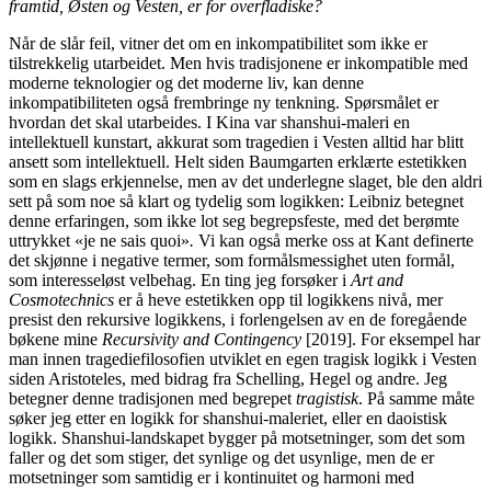
framtid, Østen og Vesten, er for overfladiske?
Når de slår feil, vitner det om en inkompatibilitet som ikke er
tilstrekkelig utarbeidet. Men hvis tradisjonene er inkompatible med
moderne teknologier og det moderne liv, kan denne
inkompatibiliteten også frembringe ny tenkning. Spørsmålet er
hvordan det skal utarbeides. I Kina var shanshui-maleri en
intellektuell kunstart, akkurat som tragedien i Vesten alltid har blitt
ansett som intellektuell. Helt siden Baumgarten erklærte estetikken
som en slags erkjennelse, men av det underlegne slaget, ble den aldri
sett på som noe så klart og tydelig som logikken: Leibniz betegnet
denne erfaringen, som ikke lot seg begrepsfeste, med det berømte
uttrykket «je ne sais quoi»
.
Vi kan også merke oss at Kant definerte
det skjønne i negative termer, som formålsmessighet uten formål,
som interesseløst velbehag. En ting jeg forsøker i
Art and
Cosmotechnics
er å heve estetikken opp til logikkens nivå, mer
presist den rekursive logikkens, i forlengelsen av en de foregående
bøkene mine
Recursivity and Contingency
[2019]. For eksempel har
man innen tragediefilosofien utviklet en egen tragisk logikk i Vesten
siden Aristoteles, med bidrag fra Schelling, Hegel og andre. Jeg
betegner denne tradisjonen med begrepet
tragistisk
. På samme måte
søker jeg etter en logikk for shanshui-maleriet, eller en daoistisk
logikk. Shanshui-landskapet bygger på motsetninger, som det som
faller og det som stiger, det synlige og det usynlige, men de er
motsetninger som samtidig er i kontinuitet og harmoni med