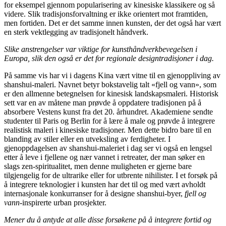
for eksempel gjennom popularisering av kinesiske klassikere og så
videre. Slik tradisjonsforvaltning er ikke orientert mot framtiden,
men fortiden. Det er det samme innen kunsten, der det også har vært
en sterk vektlegging av tradisjonelt håndverk.
Slike anstrengelser var viktige for kunsthåndverkbevegelsen i
Europa, slik den også er det for regionale designtradisjoner i dag.
På samme vis har vi i dagens Kina vært vitne til en gjenoppliving av
shanshui-maleri. Navnet betyr bokstavelig talt «fjell og vann», som
er den allmenne betegnelsen for kinesisk landskapsmaleri. Historisk
sett var en av måtene man prøvde å oppdatere tradisjonen på å
absorbere Vestens kunst fra det 20. århundret. Akademiene sendte
studenter til Paris og Berlin for å lære å male og prøvde å integrere
realistisk maleri i kinesiske tradisjoner. Men dette bidro bare til en
blanding av stiler eller en utveksling av ferdigheter. I
gjenoppdagelsen av shanshui-maleriet i dag ser vi også en lengsel
etter å leve i fjellene og nær vannet i retreater, der man søker en
slags zen-spiritualitet, men denne muligheten er gjerne bare
tilgjengelig for de ultrarike eller for utbrente nihilister. I et forsøk på
å integrere teknologier i kunsten har det til og med vært avholdt
internasjonale konkurranser for å designe shanshui-byer,
fjell og
vann
-inspirerte urban prosjekter.
Mener du å antyde at alle disse forsøkene på å integrere fortid og