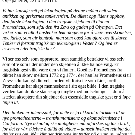
Olje på lerret, 221 x 156 cm.
Vi har kanskje sett på teknologien på denne måten helt siden
antikken og grekernes tankeverden. De diktet opp ildens opphav,
den første teknologien, i den tragiske skjebnen til titanen
Prometheus, som stjal den fra Zevs og guden på Olympen. Det
virker som vi alltid mistenker teknologiene for å være overskridelser,
noe farlig, som gir kontroll, men som også kan gjøre oss til slaver.
Tenker vi fortsatt tragisk om teknologien i Vesten? Og hva er
essensen i det tragiske her?
Vi ser oss selv som opprørere, men samtidig betrakter vi oss selv
som ofre som lider under den skjebnen å ikke ha noe valg. En
tragistisk gest ville være den vi finner i Goethes Prometheus fra
diktet han skrev mellom 1772 og 1774, der han lar Prometheus si til
Zevs: «du kan gå din vei, Jorden vil fortsette som før», fordi
Prometheus har skapt menneskene i sitt eget bilde. I den tragiske
verden kan du ikke stanse opp i møte med motsetninger – du må
isteden akseptere din skjebne: den essensielle tragiske gest er
å løpe
linjen ut.
Den tanken er interessant, for dette er jo akkurat retorikken til de
nye prometheanerne – transhumanistene og økomodernistene i
California. Nye teknologiske muligheter må utforskes og tas i bruk,
for det er vår skjebne å alltid gå videre – uansett hvilken retning det
dreier seg om. Når klimaendringene inntreffer på grunn av måten vi