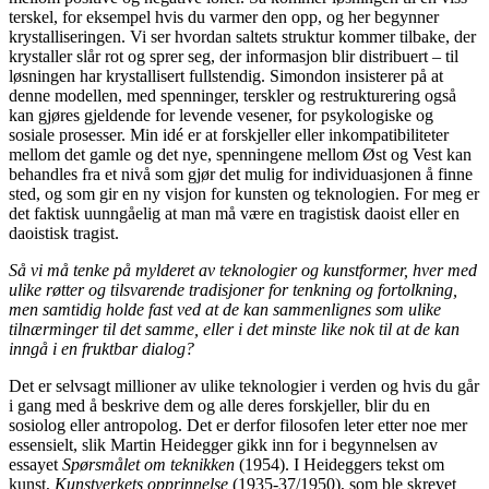
terskel, for eksempel hvis du varmer den opp, og her begynner
krystalliseringen. Vi ser hvordan saltets struktur kommer tilbake, der
krystaller slår rot og sprer seg, der informasjon blir distribuert – til
løsningen har krystallisert fullstendig. Simondon insisterer på at
denne modellen, med spenninger, terskler og restrukturering også
kan gjøres gjeldende for levende vesener, for psykologiske og
sosiale prosesser. Min idé er at forskjeller eller inkompatibiliteter
mellom det gamle og det nye, spenningene mellom Øst og Vest kan
behandles fra et nivå som gjør det mulig for individuasjonen å finne
sted, og som gir en ny visjon for kunsten og teknologien. For meg er
det faktisk uunngåelig at man må være en tragistisk daoist eller en
daoistisk tragist.
Så vi må tenke på mylderet av teknologier og kunstformer, hver med
ulike røtter og tilsvarende tradisjoner for tenkning og fortolkning,
men samtidig holde fast ved at de kan sammenlignes som ulike
tilnærminger til det samme, eller i det minste like nok til at de kan
inngå i en fruktbar dialog?
Det er selvsagt millioner av ulike teknologier i verden og hvis du går
i gang med å beskrive dem og alle deres forskjeller, blir du en
sosiolog eller antropolog. Det er derfor filosofen leter etter noe mer
essensielt, slik Martin Heidegger gikk inn for i begynnelsen av
essayet
Spørsmålet om teknikken
(1954). I Heideggers tekst om
kunst,
Kunstverkets opprinnelse
(1935-37/1950), som ble skrevet