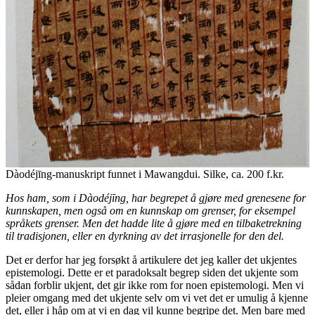
Dàodéjīng-manuskript funnet i Mawangdui. Silke, ca. 200 f.kr.
Hos ham, som i Dàodéjīng, har begrepet å gjøre med grenesene for
kunnskapen, men også om en kunnskap om grenser, for eksempel
språkets grenser. Men det hadde lite å gjøre med en tilbaketrekning
til tradisjonen, eller en dyrkning av det irrasjonelle for den del.
Det er derfor har jeg forsøkt å artikulere det jeg kaller det ukjentes
epistemologi. Dette er et paradoksalt begrep siden det ukjente som
sådan forblir ukjent, det gir ikke rom for noen epistemologi. Men vi
pleier omgang med det ukjente selv om vi vet det er umulig å kjenne
det, eller i håp om at vi en dag vil kunne begripe det. Men bare med