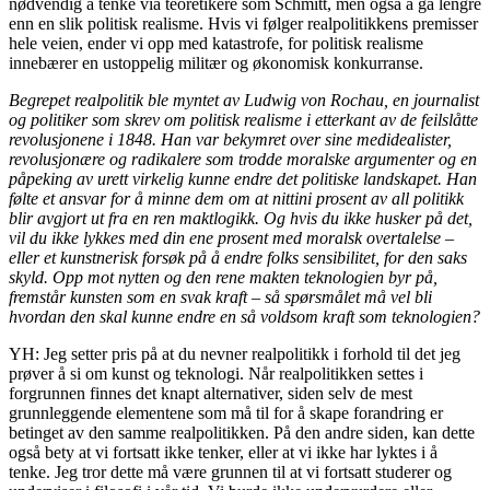
nødvendig å tenke via teoretikere som Schmitt, men også å gå lengre
enn en slik politisk realisme. Hvis vi følger realpolitikkens premisser
hele veien, ender vi opp med katastrofe, for politisk realisme
innebærer en ustoppelig militær og økonomisk konkurranse.
Begrepet realpolitik ble myntet av Ludwig von Rochau, en journalist
og politiker som skrev om politisk realisme i etterkant av de feilslåtte
revolusjonene i 1848. Han var bekymret over sine medidealister,
revolusjonære og radikalere som trodde moralske argumenter og en
påpeking av urett virkelig kunne endre det politiske landskapet. Han
følte et ansvar for å minne dem om at nittini prosent av all politikk
blir avgjort ut fra en ren maktlogikk. Og hvis du ikke husker på det,
vil du ikke lykkes med din ene prosent med moralsk overtalelse –
eller et kunstnerisk forsøk på å endre folks sensibilitet, for den saks
skyld. Opp mot nytten og den rene makten teknologien byr på,
fremstår kunsten som en svak kraft – så spørsmålet må vel bli
hvordan den skal kunne endre en så voldsom kraft som teknologien?
YH: Jeg setter pris på at du nevner realpolitikk i forhold til det jeg
prøver å si om kunst og teknologi. Når realpolitikken settes i
forgrunnen finnes det knapt alternativer, siden selv de mest
grunnleggende elementene som må til for å skape forandring er
betinget av den samme realpolitikken. På den andre siden, kan dette
også bety at vi fortsatt ikke tenker, eller at vi ikke har lyktes i å
tenke. Jeg tror dette må være grunnen til at vi fortsatt studerer og