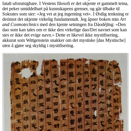
fatalt uforutsigbare. I Vestens filosofi er det ukjente et gammelt tema,
det peker umiddelbart på kunnskapens grenser, og går tilbake til
Sokrates som sier: «Jeg vet at jeg ingenting vet». I Østlig tenkning er
derimot det ukjente virkelig fundamentalt. Jeg åpner boken min
Art
and Cosmotechnics
med den kjente setningen fra Dàodéjīng: «Den
dao som kan tales om er ikke den virkelige dao/Det navnet som kan
sies er ikke det evige navn.» Dette er likevel ikke mystifisering,
akkurat som Wittgenstein snakker om det mystiske [das Mystische]
uten å gjøre seg skyldig i mystifisering.