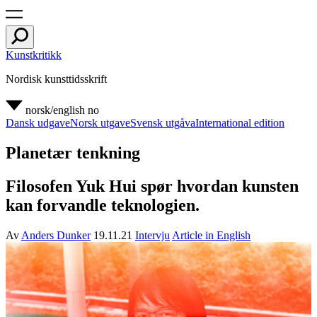
Kunstkritikk
Nordisk kunsttidsskrift
norsk/english
no
Dansk udgave
Norsk utgave
Svensk utgåva
International edition
Planetær tenkning
Filosofen Yuk Hui spør hvordan kunsten
kan forvandle teknologien.
Av
Anders Dunker
19.11.21
Intervju
Article in English