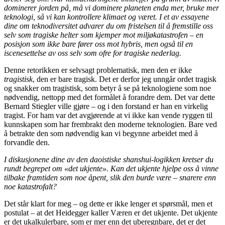
dominerer jorden på, må vi dominere planeten enda mer, bruke mer
teknologi, så vi kan kontrollere klimaet og været. I et av essayene
dine om teknodiversitet advarer du om fristelsen til å fremstille oss
selv som tragiske helter som kjemper mot miljøkatastrofen – en
posisjon som ikke bare fører oss mot hybris, men også til en
iscenesettelse av oss selv som ofre for tragiske nederlag.
Denne retorikken er selvsagt problematisk, men den er ikke
tragistisk
, den er bare tragisk. Det er derfor jeg unngår ordet tragisk
og snakker om tragistisk, som betyr å se på teknologiene som noe
nødvendig, nettopp med det formålet å forandre dem. Det var dette
Bernard Stiegler ville gjøre – og i den forstand er han en virkelig
tragist. For ham var det avgjørende at vi ikke kan vende ryggen til
kunnskapen som har frembrakt den moderne teknologien. Bare ved
å betrakte den som nødvendig kan vi begynne arbeidet med å
forvandle den.
I diskusjonene dine av den daoistiske shanshui-logikken kretser du
rundt begrepet om «det ukjente». Kan det ukjente hjelpe oss å vinne
tilbake framtiden som noe åpent, slik den burde være – snarere enn
noe katastrofalt?
Det står klart for meg – og dette er ikke lenger et spørsmål, men et
postulat – at det Heidegger kaller Væren er det ukjente. Det ukjente
er det ukalkulerbare, som er mer enn det uberegnbare, det er det