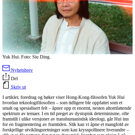
Yuk Hui. Foto: Siu Ding.
Nyhetsbrev
Del
Skriv ut
I artikler, foredrag og bøker viser Hong-Kong-filosofen Yuk Hui
hvordan teknologifilosofien – som tidligere ble oppfattet som et
smalt og spesialisert felt – åpner opp et enormt, nesten altomfattende
spektrum av temaer. I en tid preget av dystopisk determinisme, ofte
framstilt i ulike versjoner av transhumanistisk ideologi, går Hui inn
for en fragmentering av framtiden. Slik kan vi åpne et mangfold av
forskjellige utviklingsretninger som kan krysspollinere hverandre –