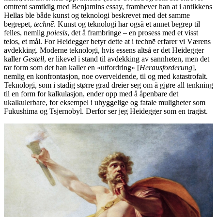
omtrent samtidig med Benjamins essay, framhever han at i antikkens
Hellas ble både kunst og teknologi beskrevet med det samme
begrepet,
technē
. Kunst og teknologi har også et annet begrep til
felles, nemlig
poiesis
, det å frambringe – en prosess med et visst
telos, et mål. For Heidegger betyr dette at i technē erfarer vi Værens
avdekking. Moderne teknologi, hvis essens altså er det Heidegger
kaller
Gestell
, er likevel i stand til avdekking av sannheten, men det
tar form som det han kaller en «utfordring» [
Herausforderung
],
nemlig en konfrontasjon, noe overveldende, til og med katastrofalt.
Teknologi, som i stadig større grad dreier seg om å gjøre all tenkning
til en form for kalkulasjon, ender opp med å åpenbare det
ukalkulerbare, for eksempel i uhyggelige og fatale muligheter som
Fukushima og Tsjernobyl. Derfor ser jeg Heidegger som en tragist.