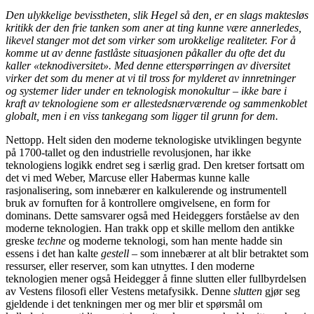
Den ulykkelige bevisstheten, slik Hegel så den, er en slags maktesløs
kritikk der den frie tanken som aner at ting kunne være annerledes,
likevel stanger mot det som virker som urokkelige realiteter. For å
komme ut av denne fastlåste situasjonen påkaller du ofte det du
kaller «teknodiversitet». Med denne etterspørringen av diversitet
virker det som du mener at vi til tross for mylderet av innretninger
og systemer lider under en teknologisk monokultur – ikke bare i
kraft av teknologiene som er allestedsnærværende og sammenkoblet
globalt, men i en viss tankegang som ligger til grunn for dem.
Nettopp. Helt siden den moderne teknologiske utviklingen begynte
på 1700-tallet og den industrielle revolusjonen, har ikke
teknologiens logikk endret seg i særlig grad. Den kretser fortsatt om
det vi med Weber, Marcuse eller Habermas kunne kalle
rasjonalisering, som innebærer en kalkulerende og instrumentell
bruk av fornuften for å kontrollere omgivelsene, en form for
dominans. Dette samsvarer også med Heideggers forståelse av den
moderne teknologien. Han trakk opp et skille mellom den antikke
greske
techne
og moderne teknologi, som han mente hadde sin
essens i det han kalte
gestell
– som innebærer at alt blir betraktet som
ressurser, eller reserver, som kan utnyttes. I den moderne
teknologien mener også Heidegger å finne slutten eller fullbyrdelsen
av Vestens filosofi eller Vestens metafysikk. Denne
slutten
gjør seg
gjeldende i det tenkningen mer og mer blir et spørsmål om