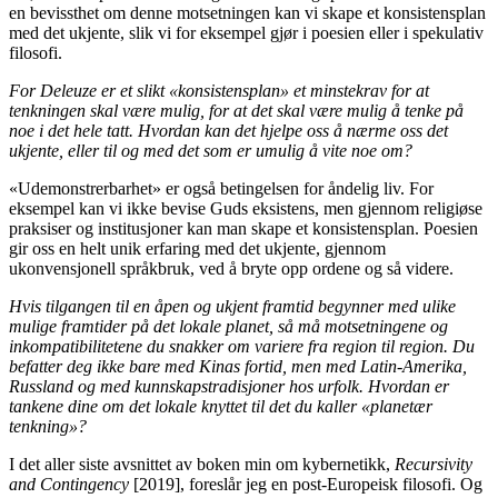
en bevissthet om denne motsetningen kan vi skape et konsistensplan
med det ukjente, slik vi for eksempel gjør i poesien eller i spekulativ
filosofi.
For Deleuze er et slikt «konsistensplan» et minstekrav for at
tenkningen skal være mulig, for at det skal være mulig å tenke på
noe i det hele tatt. Hvordan kan det hjelpe oss å nærme oss det
ukjente, eller til og med det som er umulig å vite noe om?
«Udemonstrerbarhet» er også betingelsen for åndelig liv. For
eksempel kan vi ikke bevise Guds eksistens, men gjennom religiøse
praksiser og institusjoner kan man skape et konsistensplan. Poesien
gir oss en helt unik erfaring med det ukjente, gjennom
ukonvensjonell språkbruk, ved å bryte opp ordene og så videre.
Hvis tilgangen til en åpen og ukjent framtid begynner med ulike
mulige framtider på det lokale planet, så må motsetningene og
inkompatibilitetene du snakker om variere fra region til region. Du
befatter deg ikke bare med Kinas fortid, men med Latin-Amerika,
Russland og med kunnskapstradisjoner hos urfolk. Hvordan er
tankene dine om det lokale knyttet til det du kaller «planetær
tenkning»?
I det aller siste avsnittet av boken min om kybernetikk,
Recursivity
and Contingency
[2019], foreslår jeg en post-Europeisk filosofi. Og