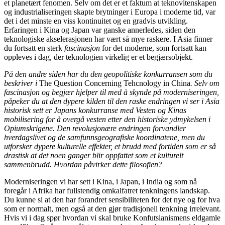
et planetært fenomen. Selv om det er et faktum at teknovitenskapen
og industrialiseringen skapte brytninger i Europa i moderne tid, var
det i det minste en viss kontinuitet og en gradvis utvikling.
Erfaringen i Kina og Japan var ganske annerledes, siden den
teknologiske akselerasjonen har vært så mye raskere. I Asia finner
du fortsatt en sterk
fascinasjon
for det moderne, som fortsatt kan
oppleves i dag, der teknologien virkelig er et begjærsobjekt.
På den andre siden har du den geopolitiske konkurransen som du
beskriver i
The Question Concerning Tehcnology in China
. Selv om
fascinasjon og begjær hjelper til med å skynde på moderniseringen,
påpeker du at den dypere kilden til den raske endringen vi ser i Asia
historisk sett er Japans konkurranse med Vesten og Kinas
mobilisering for å overgå vesten etter den historiske ydmykelsen i
Opiumskrigene. Den revolusjonære endringen forvandler
hverdagslivet og de samfunnsgeografiske koordinatene, men du
utforsker dypere kulturelle effekter, et brudd med fortiden som er så
drastisk at det noen ganger blir oppfattet som et kulturelt
sammenbrudd. Hvordan påvirker dette filosofien?
Moderniseringen vi har sett i Kina, i Japan, i India og som nå
foregår i Afrika har fullstendig omkalfatret tenkningens landskap.
Du kunne si at den har forandret sensibiliteten for det nye og for hva
som er normalt, men også at den gjør tradisjonell tenkning irrelevant.
Hvis vi i dag spør hvordan vi skal bruke Konfutsianismens eldgamle