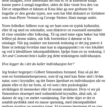
dette utsagnet, hvor interessant det enn er, er at kineserne knapt
kunne prøve å unngå tragedien, siden de ikke visste hva den var.
Det er simpelthen et faktum at Kina ikke ga noe grobunn for
tragedie av den greske typen, noe som har blitt diskutert av forfattere
som Jean-Pierre Vernant og George Steiner, blant mange andre.
Noen feiltolker Julliens svar og ser ham som en typisk kulturalist,
eller til og med en orientalist, som tilskriver en essensiell mentalitet
til visse områder eller folkeslag. Til og med mine egne bøker har blitt
feillest på denne måten, når folk foretrekker å dømme ut fra
omslaget. Når jeg snakker om kinesisk tenkning er det jeg prøver å
finne ut nettopp hvordan man kan ta utgangspunkt i en viss lokalitet
og ved å identifisere inkompatibiliteter, hjelpe fram en ny tenkning. I
Art and Cosmotechnics
kaller jeg dette tenkningens individuasjon.
Hva legger du i det du kaller individuasjon her?
Jeg bruker begrepet i Gilbert Simondons forstand. Han så på det
som en formdannelsesprosess, som til og med kan finne sted i livløs
natur, som i krystaller, og det finnes åpenbart en individuasjon når en
plante eller et dyr tar form, så vel som i den psykologiske
utviklingen til mennesker eller til sosiale strukturer. Hvis vi ser på
Simondons eksempel med sodiumklorid-krystaller, altså salt, så
danner de seg i en mettet vannløsning. Før dette skjer er det et
ustabilt øyeblikk med en masse spenning, med inkompatibilitet
mellom positive og negative ioner. Så kommer løsningen til en viss