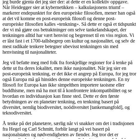
jeg burde gjenta det jeg sier der: at dette er en kollektiv oppgave.
Når Heidegger sier at kybernetikken – kalkulasjonens triumf –
markerer endepunktet for den europeiske filosofien, mener han også
at det vil komme en post-europeisk filosofi og denne post-
europeiske filosofien kalles «tenkning». Så dette er også et tidspunkt
der vi må gjøre oss betraktninger om selve tankelandskapet, der
tenkningen alltid har vært henvist og begrenset til en viss region. Vi
er låst fast i et 1700-tallsbegrep om kultur og nasjonalitet, og selv de
mest radikale tenkere betegner ubevisst tenkningen sin med
henvisning til nasjonaliteter.
Jeg vil befatte meg med folk fra forskjellige regioner for å tenke på
dette ut fra deres lokalitet, men ikke nasjonalitet. Når jeg sier en
post-europeisk tenkning, er det ikke et angrep på Europa, for jeg tror
også Europa må gå hinsides denne europeiske tenkningen. En ny
filosofi for Europa kan ikke simpelthen importere taoisme eller
buddhisme, men må ha mot til å konfrontere inkompatibilitet og se
hvordan en individuasjon kan finne sted. Dette er den første
betydningen av en planetær tenkning, en tenkning basert på
diversitet, nemlig biodiversitet, noödiversitet [tankemangfold], og
teknodiversitet.
Å tenke på det planetære, særlig når vi snakker om det i tradisjonen
fra Hegel og Carl Schmitt, forblir langt på vei basert på
nasjonalstaten og nødvendigheten av fiender. Jeg tror det er