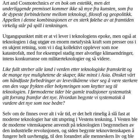
Art and Cosmotechnics
er en bok om estetikk, men det
underliggende premisset kommer ikke så mye fra kunsten, som fra
de dypeste forbindelsene mellom teknologi, filosofi og geopolitikk.
Appellen i denne kombinasjonen er en sterk følelse av at framtiden
virkelig står på spill i tenkningen.
Utgangspunktet mitt er at vi lever i teknologiens epoke, men også at
teknologien i dag utgjør en enorm metafysisk kraft som presser oss i
en ukjent retning, som vi i dag kollektivt opplever som noe
katastrofalt, med for eksempel stadig mer alvorlige klimaendringer,
intens konkurranse om militærteknologier og så videre.
Like fullt streber alle land i verden etter teknologiske framskritt og
de mange nye mulighetene de skaper, ikke minst i Asia. Ønsket vårt
om håndfaste forbedringer av levevilkårene viser seg å være sterkere
enn den vage frykten eller bekymringen som knytter seg til
teknologien. I førmoderne tider ble gamle tradisjoner systematisk
gitt forrang framfor det nye. Hvordan begynte vi systematisk å
vurdere det nye som noe bedre?
Selv om de finnes over alt i vår tid, er det helt rimelig å slå fast at
moderne teknologier har sitt utspring i Vestens tenkning. I Vesten ble
de moderne vitenskapene anvendt på teknologien i begynnelsen av
den industrielle revolusjonen, og siden begynte teknovitenskapen å
fungere helt uavhengig, til den forandret alle menneskers liv og ble