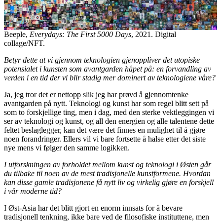
Beeple,
Everydays: The First 5000 Days
, 2021. Digital
collage/NFT.
Betyr dette at vi gjennom teknologien gjenoppliver det utopiske
potensialet i kunsten som avantgarden håpet på: en forvandling av
verden i en tid der vi blir stadig mer dominert av teknologiene våre?
Ja, jeg tror det er nettopp slik jeg har prøvd å gjennomtenke
avantgarden på nytt. Teknologi og kunst har som regel blitt sett på
som to forskjellige ting, men i dag, med den sterke vektleggingen vi
ser av teknologi og kunst, og all den energien og alle talentene dette
feltet beslaglegger, kan det være det finnes en mulighet til å gjøre
noen forandringer. Ellers vil vi bare fortsette å halse etter det siste
nye mens vi følger den samme logikken.
I utforskningen av forholdet mellom kunst og teknologi i Østen går
du tilbake til noen av de mest tradisjonelle kunstformene. Hvordan
kan disse gamle tradisjonene få nytt liv og virkelig gjøre en forskjell
i vår moderne tid?
I Øst-Asia har det blitt gjort en enorm innsats for å bevare
tradisjonell tenkning, ikke bare ved de filosofiske instituttene, men