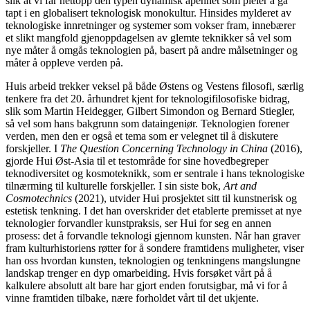
slik at vi får nettopp den typen dynamisk åpenhet som pleier å gå
tapt i en globalisert teknologisk monokultur. Hinsides mylderet av
teknologiske innretninger og systemer som vokser fram, innebærer
et slikt mangfold gjenoppdagelsen av glemte teknikker så vel som
nye måter å omgås teknologien på, basert på andre målsetninger og
måter å oppleve verden på.
Huis arbeid trekker veksel på både Østens og Vestens filosofi, særlig
tenkere fra det 20. århundret kjent for teknologifilosofiske bidrag,
slik som Martin Heidegger, Gilbert Simondon og Bernard Stiegler,
så vel som hans bakgrunn som dataingeniør. Teknologien forener
verden, men den er også et tema som er velegnet til å diskutere
forskjeller. I
The Question Concerning Technology in China
(2016),
gjorde Hui Øst-Asia til et testområde for sine hovedbegreper
teknodiversitet og kosmoteknikk, som er sentrale i hans teknologiske
tilnærming til kulturelle forskjeller. I sin siste bok,
Art and
Cosmotechnics
(2021), utvider Hui prosjektet sitt til kunstnerisk og
estetisk tenkning. I det han overskrider det etablerte premisset at nye
teknologier forvandler kunstpraksis, ser Hui for seg en annen
prosess: det å forvandle teknologi gjennom kunsten. Når han graver
fram kulturhistoriens røtter for å sondere framtidens muligheter, viser
han oss hvordan kunsten, teknologien og tenkningens mangslungne
landskap trenger en dyp omarbeiding. Hvis forsøket vårt på å
kalkulere absolutt alt bare har gjort enden forutsigbar, må vi for å
vinne framtiden tilbake, nære forholdet vårt til det ukjente.