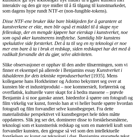
interaktiv og den gir nye midler til å få tilgang til kunstmarkedet,
som dagens hype rundt NTF-er (non-fungible-tokens).
Disse NTF-ene bruker ikke bare blokkjeden for å garantere at
kunstverkene er ekte, men blir også et middel til å skape nye
fellesskap, der en mengde kjøpere har eierskap i kunstverket, noe
som også øker kunstnerens innflytelse. Samtidig blir kunstens
spekulative side forsterket. Det å ta til seg en ny teknologi er noe
mer enn bare å ta i bruk et redskap, siden redskapet har det med å
radikalt forvandle det du gjør, selve aktiviteten.
Slike observasjoner er opphav til den andre tilnærmingen, som vi
finner et eksempel på allerede i Benjamins essay
Kunstverket i
tidsalderen for dets tekniske reproduserbarhet
[1935]. Mens
kollegaene hans Horkheimer og Adorno bekymret seg over at
kunsten ble et industriprodukt – noe kommersielt, forførerisk og
overflatisk, kulturelle varer skapt for å bedra massene – prøvde
Benjamin å si noe ganske annet. Istedenfor å spørre om fotografi og
film virkelig var kunst, foreslo han at vi heller burde spørre hvordan
fotografi og film forvandler selve kunstbegrepet. Fra dette
materialistiske perspektivet vil kunstbegrepet hele tiden måtte
oppdateres. Slik jeg ser det, dominerer disse to forståelsesmåtene,
teknologi som et kunstnerisk redskap og som en materiell kraft som
forvandler kunsten, den gjengse så vel som den intellektuelle
forståelsen av kunst og teknologi i dag. Benjamins storartede tekst