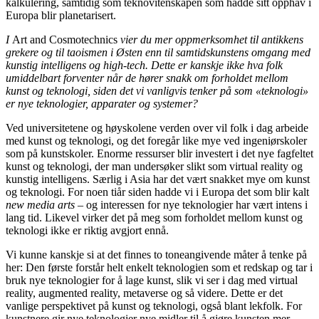
kalkulering, samtidig som teknovitenskapen som hadde sitt opphav i
Europa blir planetarisert.
I
Art and Cosmotechnics
vier du mer oppmerksomhet til antikkens
grekere og til taoismen i Østen enn til samtidskunstens omgang med
kunstig intelligens og high-tech. Dette er kanskje ikke hva folk
umiddelbart forventer når de hører snakk om forholdet mellom
kunst og teknologi, siden det vi vanligvis tenker på som «teknologi»
er nye teknologier, apparater og systemer?
Ved universitetene og høyskolene verden over vil folk i dag arbeide
med kunst og teknologi, og det foregår like mye ved ingeniørskoler
som på kunstskoler. Enorme ressurser blir investert i det nye fagfeltet
kunst og teknologi, der man undersøker slikt som virtual reality og
kunstig intelligens. Særlig i Asia har det vært snakket mye om kunst
og teknologi. For noen tiår siden hadde vi i Europa det som blir kalt
new media arts –
og interessen for nye teknologier har vært intens i
lang tid. Likevel virker det på meg som forholdet mellom kunst og
teknologi ikke er riktig avgjort ennå.
Vi kunne kanskje si at det finnes to toneangivende måter å tenke på
her: Den første forstår helt enkelt teknologien som et redskap og tar i
bruk nye teknologier for å lage kunst, slik vi ser i dag med virtual
reality, augmented reality, metaverse og så videre. Dette er det
vanlige perspektivet på kunst og teknologi, også blant lekfolk. For
kunstnere gir nye teknologier nye midler til å gjøre kunsten mer