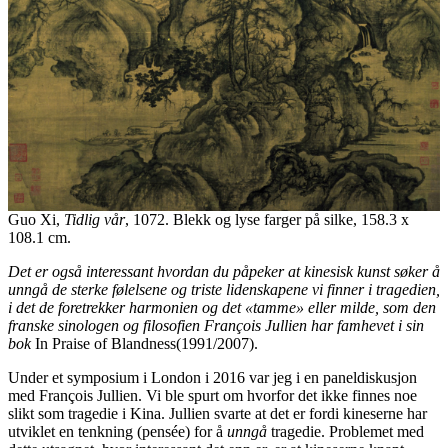
Guo Xi,
Tidlig vår
, 1072. Blekk og lyse farger på silke, 158.3 x
108.1 cm.
Det er også interessant hvordan du påpeker at kinesisk kunst søker å
unngå de sterke følelsene og triste lidenskapene vi finner i tragedien,
i det de foretrekker harmonien og det «tamme» eller milde, som den
franske sinologen og filosofien François Jullien har famhevet i sin
bok
In Praise of Blandness(1991/2007).
Under et symposium i London i 2016 var jeg i en paneldiskusjon
med François Jullien. Vi ble spurt om hvorfor det ikke finnes noe
slikt som tragedie i Kina. Jullien svarte at det er fordi kineserne har
utviklet en tenkning (pensée) for å
unngå
tragedie. Problemet med