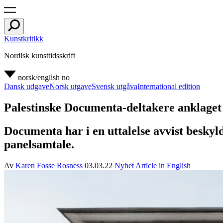
Kunstkritikk
Nordisk kunsttidsskrift
norsk/english
no
Dansk udgave
Norsk utgave
Svensk utgåva
International edition
Palestinske Documenta-deltakere anklaget 
Documenta har i en uttalelse avvist beskyl
panelsamtale.
Av
Karen Fosse Rosness
03.03.22
Nyhet
Article in English