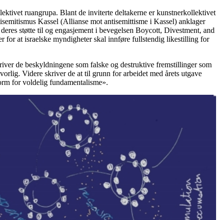
ktivet ruangrupa. Blant de inviterte deltakerne er kunstnerkollektivet
tisemitismus Kassel (Allianse mot antisemittisme i Kassel) anklager
deres støtte til og engasjement i bevegelsen Boycott, Divestment, and
or at israelske myndigheter skal innføre fullstendig likestilling for
river de beskyldningene som falske og destruktive fremstillinger som
vorlig. Videre skriver de at til grunn for arbeidet med årets utgave
form for voldelig fundamentalisme».