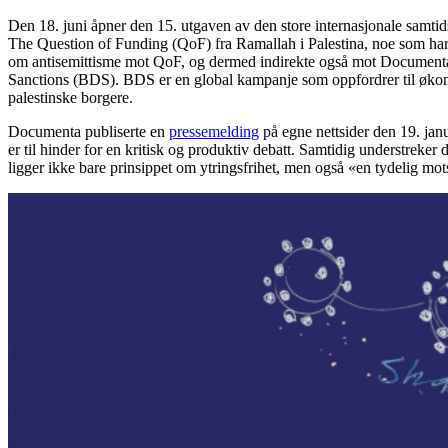
Den 18. juni åpner den 15. utgaven av den store internasjonale samtid
The Question of Funding (QoF) fra Ramallah i Palestina, noe som har u
om antisemittisme mot QoF, og dermed indirekte også mot Documenta. A
Sanctions (BDS). BDS er en global kampanje som oppfordrer til økonomis
palestinske borgere.
Documenta publiserte en
pressemelding
på egne nettsider den 19. jan
er til hinder for en kritisk og produktiv debatt. Samtidig understreker 
ligger ikke bare prinsippet om ytringsfrihet, men også «en tydelig mo