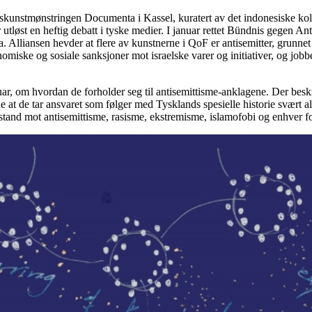
skunstmønstringen Documenta i Kassel, kuratert av det indonesiske kolle
tløst en heftig debatt i tyske medier. I januar rettet Bündnis gegen An
lliansen hevder at flere av kunstnerne i QoF er antisemitter, grunnet 
ke og sosiale sanksjoner mot israelske varer og initiativer, og jobber f
uar, om hvordan de forholder seg til antisemittisme-anklagene. Der besk
de at de tar ansvaret som følger med Tysklands spesielle historie svært al
tstand mot antisemittisme, rasisme, ekstremisme, islamofobi og enhver 