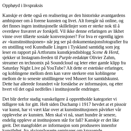
Opphøyd i livspraksis
Kanskje er dette også en realisering av den historiske avantgardens
ambisjoner om å forene kunsten og livet. Alt foregår nå online, og
det finnes ingen institusjonelle skillelinjer som er sterke nok til å
overdøve fraværet av forskjell. Vil ikke denne erfaringen av likhet
vinne over tillærte sosiale konvensjoner? For hva er egentlig igjen
av «kunstinstitusjonen» når jeg ser på dokumentasjonsfotografier fra
en utstilling ved Kunsthalle Lingen i Tyskland samtidig som jeg
leser en rapport på Artforums kunstkjendisblogg
Scene & Herd
,
sjekker ut Instagram-feeden til
Purple
-redaktør Olivier Zahm,
streamer en technomix på Soundcloud og leter etter gamle klipp fra
Saturday Night Live på YouTube? Alt dette er estetiske erfaringer,
og koblingene mellom dem kan være sterkere enn koblingene
mellom de to seneste utstillingene ved Museet for samtidskunst.
Dette har allerede forandret vår forståelse av informasjon, og etter
hvert vil det også nedfelles i institusjonelle endringer.
Det blir derfor stadig vanskeligere å opprettholde kategorier vi
tidligere tok for gitt. Helt siden Duchamp i 1917 hevdet at et pissoir
var kunst, har vi vært klar over at kunstinstitusjonen påvirker vår
opplevelse av kunsten. Men skal vi nå, snart hundre år senere,
endelig oppleve at institusjonen står for fall? Kanskje er det like
greit. Det mangfoldet av informasjon som produseres innenfor
kunstfeltet, fra aksjonsbaserte seminarer om kryssende