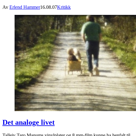
Av
Erlend Hammer
16.08.07
Kritikk
Det analoge livet
Talleiv Taro Manums vinylplater og 8 mm-film kunne ha henfalt til