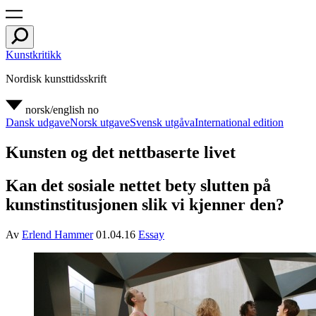
Kunstkritikk
Nordisk kunsttidsskrift
norsk/english
no
Dansk udgave
Norsk utgave
Svensk utgåva
International edition
Kunsten og det nettbaserte livet
Kan det sosiale nettet bety slutten på
kunstinstitusjonen slik vi kjenner den?
Av
Erlend Hammer
01.04.16
Essay