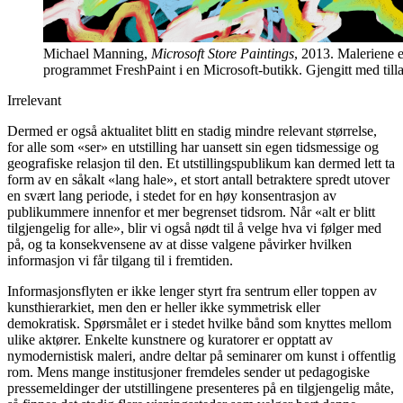
Michael Manning,
Microsoft Store Paintings
, 2013. Maleriene 
programmet FreshPaint i en Microsoft-butikk. Gjengitt med tilla
Irrelevant
Dermed er også aktualitet blitt en stadig mindre relevant størrelse,
for alle som «ser» en utstilling har uansett sin egen tidsmessige og
geografiske relasjon til den. Et utstillingspublikum kan dermed lett ta
form av en såkalt «lang hale», et stort antall betraktere spredt utover
en svært lang periode, i stedet for en høy konsentrasjon av
publikummere innenfor et mer begrenset tidsrom. Når «alt er blitt
tilgjengelig for alle», blir vi også nødt til å velge hva vi følger med
på, og ta konsekvensene av at disse valgene påvirker hvilken
informasjon vi får tilgang til i fremtiden.
Informasjonsflyten er ikke lenger styrt fra sentrum eller toppen av
kunsthierarkiet, men den er heller ikke symmetrisk eller
demokratisk. Spørsmålet er i stedet hvilke bånd som knyttes mellom
ulike aktører. Enkelte kunstnere og kuratorer er opptatt av
nymodernistisk maleri, andre deltar på seminarer om kunst i offentlig
rom. Mens mange institusjoner fremdeles sender ut pedagogiske
pressemeldinger der utstillingene presenteres på en tilgjengelig måte,