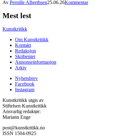
Av
Pernille Albrethsen
25.06.26
Kommentar
Mest lest
Kunstkritikk
Om Kunstkritikk
Kontakt
Redaksjon
Skribenter
Annonseinformasjon
Arkiv
Nyhetsbrev
Facebook
Instagram
Kunstkritikk utgis av
Stiftelsen Kunstkritikk
Ansvarlig redaktør:
Mariann Enge
post@kunstkritikk.no
ISSN 1504-0925