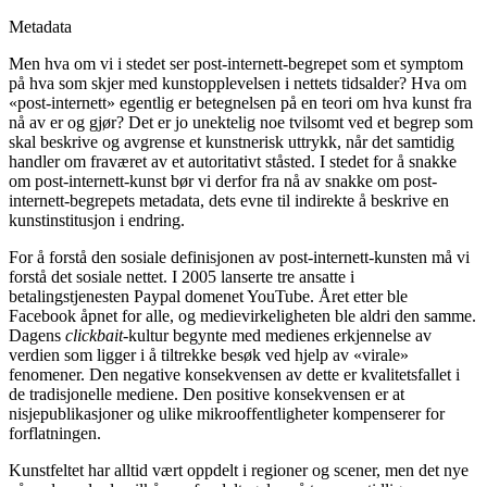
Metadata
Men hva om vi i stedet ser post-internett-begrepet som et symptom
på hva som skjer med kunstopplevelsen i nettets tidsalder? Hva om
«post-internett» egentlig er betegnelsen på en teori om hva kunst fra
nå av er og gjør? Det er jo unektelig noe tvilsomt ved et begrep som
skal beskrive og avgrense et kunstnerisk uttrykk, når det samtidig
handler om fraværet av et autoritativt ståsted. I stedet for å snakke
om post-internett-kunst bør vi derfor fra nå av snakke om post-
internett-begrepets metadata, dets evne til indirekte å beskrive en
kunstinstitusjon i endring.
For å forstå den sosiale definisjonen av post-internett-kunsten må vi
forstå det sosiale nettet. I 2005 lanserte tre ansatte i
betalingstjenesten Paypal domenet YouTube. Året etter ble
Facebook åpnet for alle, og medievirkeligheten ble aldri den samme.
Dagens
clickbait
-kultur begynte med medienes erkjennelse av
verdien som ligger i å tiltrekke besøk ved hjelp av «virale»
fenomener. Den negative konsekvensen av dette er kvalitetsfallet i
de tradisjonelle mediene. Den positive konsekvensen er at
nisjepublikasjoner og ulike mikrooffentligheter kompenserer for
forflatningen.
Kunstfeltet har alltid vært oppdelt i regioner og scener, men det nye