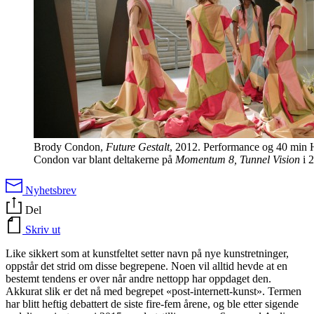
Brody Condon,
Future Gestalt
, 2012. Performance og 40 min 
Condon var blant deltakerne på
Momentum 8,
Tunnel Vision
i 
Nyhetsbrev
Del
Skriv ut
Like sikkert som at kunstfeltet setter navn på nye kunstretninger,
oppstår det strid om disse begrepene. Noen vil alltid hevde at en
bestemt tendens er over når andre nettopp har oppdaget den.
Akkurat slik er det nå med begrepet «post-internett-kunst». Termen
har blitt heftig debattert de siste fire-fem årene, og ble etter sigende