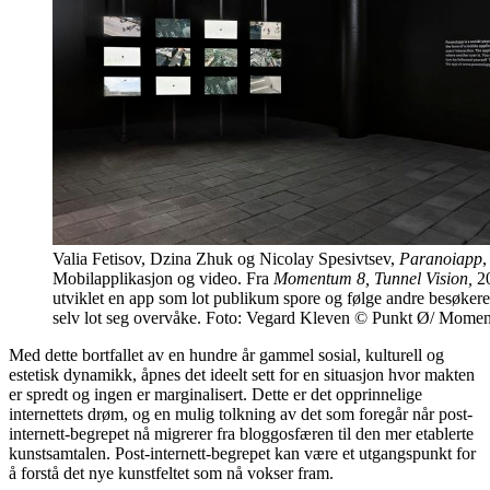
Valia Fetisov, Dzina Zhuk og Nicolay Spesivtsev,
Paranoiapp
,
Mobilapplikasjon og video. Fra
Momentum 8, Tunnel Vision,
20
utviklet en app som lot publikum spore og følge andre besøker
selv lot seg overvåke. Foto: Vegard Kleven © Punkt Ø/ Mome
Med dette bortfallet av en hundre år gammel sosial, kulturell og
estetisk dynamikk, åpnes det ideelt sett for en situasjon hvor makten
er spredt og ingen er marginalisert. Dette er det opprinnelige
internettets drøm, og en mulig tolkning av det som foregår når post-
internett-begrepet nå migrerer fra bloggosfæren til den mer etablerte
kunstsamtalen. Post-internett-begrepet kan være et utgangspunkt for
å forstå det nye kunstfeltet som nå vokser fram.