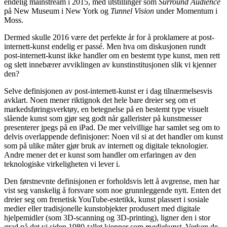
endelig mainstream i 2015, med utstillinger som
Surround Audience
på New Museum i New York og
Tunnel Vision
under Momentum i
Moss.
Dermed skulle 2016 være det perfekte år for å proklamere at post-
internett-kunst endelig er passé. Men hva om diskusjonen rundt
post-internett-kunst ikke handler om en bestemt type kunst, men rett
og slett innebærer avviklingen av kunstinstitusjonen slik vi kjenner
den?
Selve definisjonen av post-internett-kunst er i dag tilnærmelsesvis
avklart. Noen mener riktignok det hele bare dreier seg om et
markedsføringsverktøy, en betegnelse på en bestemt type visuelt
slående kunst som gjør seg godt når gallerister på kunstmesser
presenterer jpegs på en iPad. De mer velvillige har samlet seg om to
delvis overlappende definisjoner: Noen vil si at det handler om kunst
som på ulike måter gjør bruk av internett og digitale teknologier.
Andre mener det er kunst som handler om erfaringen av den
teknologiske virkeligheten vi lever i.
Den førstnevnte definisjonen er forholdsvis lett å avgrense, men har
vist seg vanskelig å forsvare som noe grunnleggende nytt. Enten det
dreier seg om frenetisk YouTube-estetikk, kunst plassert i sosiale
medier eller tradisjonelle kunstobjekter produsert med digitale
hjelpemidler (som 3D-scanning og 3D-printing), ligner den i stor
grad på det vi siden 1980-tallet kjenner som
mediekunst
. Verken de