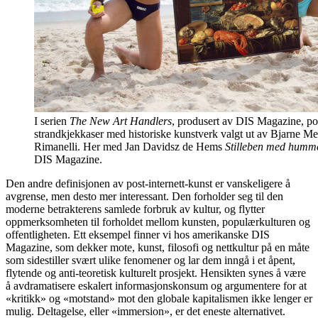
I serien
The New Art Handlers
, produsert av DIS Magazine, po
strandkjekkaser med historiske kunstverk valgt ut av Bjarne M
Rimanelli. Her med Jan Davidsz de Hems
Stilleben med humm
DIS Magazine.
Den andre definisjonen av post-internett-kunst er vanskeligere å
avgrense, men desto mer interessant. Den forholder seg til den
moderne betrakterens samlede forbruk av kultur, og flytter
oppmerksomheten til forholdet mellom kunsten, populærkulturen og
offentligheten. Ett eksempel finner vi hos amerikanske DIS
Magazine, som dekker mote, kunst, filosofi og nettkultur på en måte
som sidestiller svært ulike fenomener og lar dem inngå i et åpent,
flytende og anti-teoretisk kulturelt prosjekt. Hensikten synes å være
å avdramatisere eskalert informasjonskonsum og argumentere for at
«kritikk» og «motstand» mot den globale kapitalismen ikke lenger er
mulig. Deltagelse, eller «immersion», er det eneste alternativet.