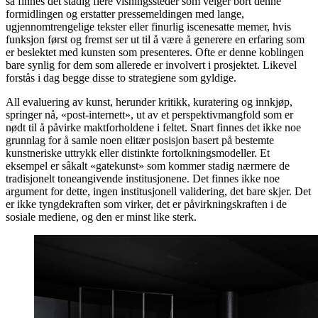
så finnes det stadig flere visningssteder som velger bort denne
formidlingen og erstatter pressemeldingen med lange,
ugjennomtrengelige tekster eller finurlig iscenesatte memer, hvis
funksjon først og fremst ser ut til å være å generere en erfaring som
er beslektet med kunsten som presenteres. Ofte er denne koblingen
bare synlig for dem som allerede er involvert i prosjektet. Likevel
forstås i dag begge disse to strategiene som gyldige.
All evaluering av kunst, herunder kritikk, kuratering og innkjøp,
springer nå, «post-internett», ut av et perspektivmangfold som er
nødt til å påvirke maktforholdene i feltet. Snart finnes det ikke noe
grunnlag for å samle noen elitær posisjon basert på bestemte
kunstneriske uttrykk eller distinkte fortolkningsmodeller. Et
eksempel er såkalt «gatekunst» som kommer stadig nærmere de
tradisjonelt toneangivende institusjonene. Det finnes ikke noe
argument for dette, ingen institusjonell validering, det bare skjer. Det
er ikke tyngdekraften som virker, det er påvirkningskraften i de
sosiale mediene, og den er minst like sterk.