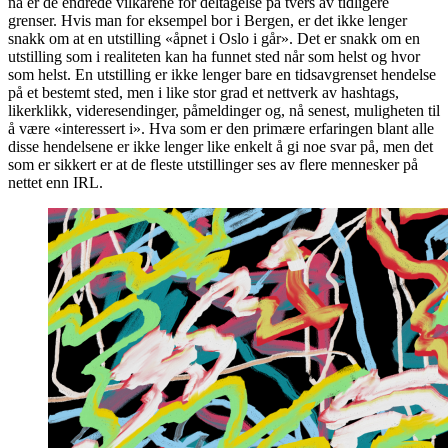
nå er de endrede vilkårene for deltagelse på tvers av tidligere
grenser. Hvis man for eksempel bor i Bergen, er det ikke lenger
snakk om at en utstilling «åpnet i Oslo i går». Det er snakk om en
utstilling som i realiteten kan ha funnet sted når som helst og hvor
som helst. En utstilling er ikke lenger bare en tidsavgrenset hendelse
på et bestemt sted, men i like stor grad et nettverk av hashtags,
likerklikk, videresendinger, påmeldinger og, nå senest, muligheten til
å være «interessert i». Hva som er den primære erfaringen blant alle
disse hendelsene er ikke lenger like enkelt å gi noe svar på, men det
som er sikkert er at de fleste utstillinger ses av flere mennesker på
nettet enn IRL.