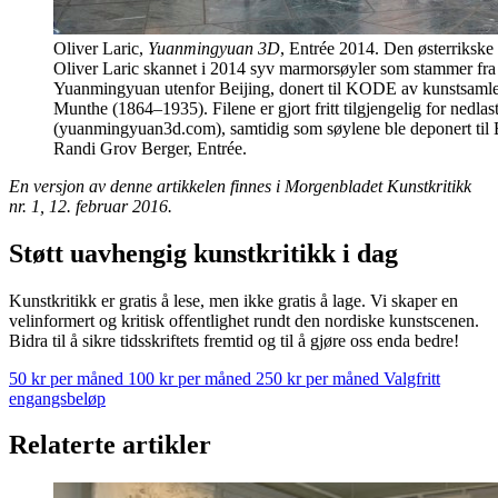
Oliver Laric,
Yuanmingyuan 3D
, Entrée 2014. Den østerrikske
Oliver Laric skannet i 2014 syv marmorsøyler som stammer fr
Yuanmingyuan utenfor Beijing, donert til KODE av kunstsaml
Munthe (1864–1935). Filene er gjort fritt tilgjengelig for nedlast
(yuanmingyuan3d.com), samtidig som søylene ble deponert til B
Randi Grov Berger, Entrée.
En versjon av denne artikkelen finnes i Morgenbladet Kunstkritikk
nr. 1, 12. februar 2016.
Støtt uavhengig kunstkritikk i dag
Kunstkritikk er gratis å lese, men ikke gratis å lage. Vi skaper en
velinformert og kritisk offentlighet rundt den nordiske kunstscenen.
Bidra til å sikre tidsskriftets fremtid og til å gjøre oss enda bedre!
50 kr per måned
100 kr per måned
250 kr per måned
Valgfritt
engangsbeløp
Relaterte artikler