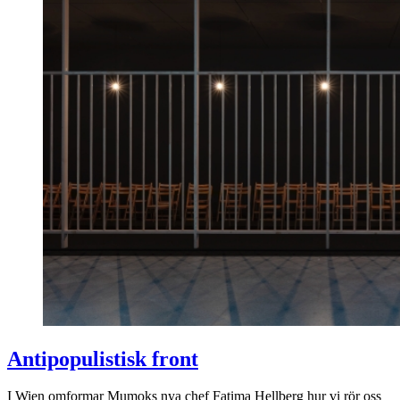
Antipopulistisk front
I Wien omformar Mumoks nya chef Fatima Hellberg hur vi rör oss