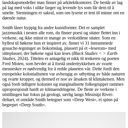
landskapsmodeller man finner på arkitektkontorer. De består av lag
på lag med voks i ulike farger og levende lys som får dem til å
smelte. Stemningen er sakral, som om lysene er tent til minne om en
døende natur.
Smith låner hyppig fra andre kunstformer. Det er samplet
jazzmusikk i nesten alle rom, du finner poesi og sitater flettet inn i
verkene, og ikke minst er mange av verkstitlene sitater. Som en
hyllest til bøkene hun er inspirert av, finner vi 31 innrammede
gouache-tegninger av bokomslag, plassert på et «leserom» med
sitteplasser, der bøkene også kan leses (
Black Studies < > Earth
Studies
, 2024). Tittelen er antagelig et nikk til tenkeren og poeten
Fred Moten, som hevder at å forstå undertrykkelsen av svarte
mennesker er nødvendig for å redde planeten vår. Dette fordi den
europeiske kolonialismen var avhengig av utbytting av både naturen
og svarte kropper, og dermed er noe av årsaken til klimakrisen. Men
også fordi tidligere kolonier og marginaliserte folkegrupper rammes
uproporsjonalt hardt av klimaendringene. De fleste av verkene i
utstillingen har fokus på geologi, særlig langs Missisipi River-
deltaet, et område Smith betegner som «Deep West», et spinn på
begrepet «Deep South».