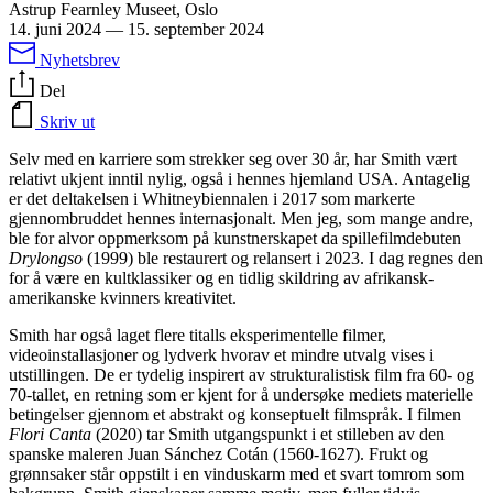
Astrup Fearnley Museet, Oslo
14. juni 2024
—
15. september 2024
Nyhetsbrev
Del
Skriv ut
Selv med en karriere som strekker seg over 30 år, har Smith vært
relativt ukjent inntil nylig, også i hennes hjemland USA. Antagelig
er det deltakelsen i Whitneybiennalen i 2017 som markerte
gjennombruddet hennes internasjonalt. Men jeg, som mange andre,
ble for alvor oppmerksom på kunstnerskapet da spillefilmdebuten
Drylongso
(1999) ble restaurert og relansert i 2023. I dag regnes den
for å være en kultklassiker og en tidlig skildring av afrikansk-
amerikanske kvinners kreativitet.
Smith har også laget flere titalls eksperimentelle filmer,
videoinstallasjoner og lydverk hvorav et mindre utvalg vises i
utstillingen. De er tydelig inspirert av strukturalistisk film fra 60- og
70-tallet, en retning som er kjent for å undersøke mediets materielle
betingelser gjennom et abstrakt og konseptuelt filmspråk. I filmen
Flori Canta
(2020) tar Smith utgangspunkt i et stilleben av den
spanske maleren Juan Sánchez Cotán (1560-1627). Frukt og
grønnsaker står oppstilt i en vinduskarm med et svart tomrom som