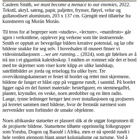
Cauleen Smith,
we must become a menace to our enemies
, 2022.
Tekstil, akryl, sateng, papir, paljetter, frynser, fløyel, velur og
gullanodisert aluminium, 203 x 137 cm. Gjengitt med tillatelse fra
kunstneren og Morán Morán.
Til tross for at begreper som «studies», «lecture», «manifesto» går
igjen i verkstitlene, opplever jeg verkene som lite instruerende.
Smith er opptatt av bevegelige bilders kreative potensial, og lar ofte
bildene snakke for seg selv. I hovedsalen til museet finner vi
videoinstallasjonen
…we are running…
(2024), som gir følelsen av å
trå inn i et gigantisk kaleidoskop. I midten av rommet står det et bord
med tre skjermer som viser korte klipp av ulike landskap,
satellittbilder av jorda og reiselogg fra ulike byer. Tre
overvåkningskameraer er festet til bordet og rettet mot skjermene,
bildene de fanger er blåst opp på veggene rundt, i sanntid. På bordet
ligger også en del funnet materiale: hestefigurer, en stemmegaffel,
planter, krystaller, en veske, noen øredobber og en liten radio.
Lange, tynne ledninger henger løst over installasjonen og projiseres
på lerretet sammen med bildene, hvor de fremstår nærmest som
nervetråder som forbinder de umake objektene.
Noen afrikanske statuetter er plassert slik at de utgjør forgrunnen til
de projiserte bildene. Statuettene tilhørte opprinnelig folkegrupper
som Yoruba, Dogon og Baoulé i Afrika, men er nå spredd rundt i
hele verden gjennom blant annet kolonialisme og turisme. Ved å