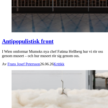
Antipopulistisk front
I Wien omformar Mumoks nya chef Fatima Hellberg hur vi rör oss
genom museet – och hur museet rör sig genom oss.
Av
Frans Josef Petersson
26.06.26
Kritikk