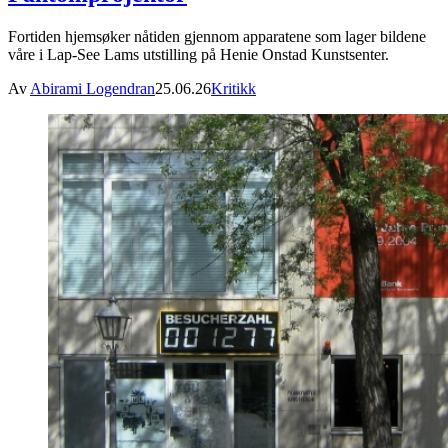
Fortiden hjemsøker nåtiden gjennom apparatene som lager bildene
våre i Lap-See Lams utstilling på Henie Onstad Kunstsenter.
Av
Abirami Logendran
25.06.26
Kritikk