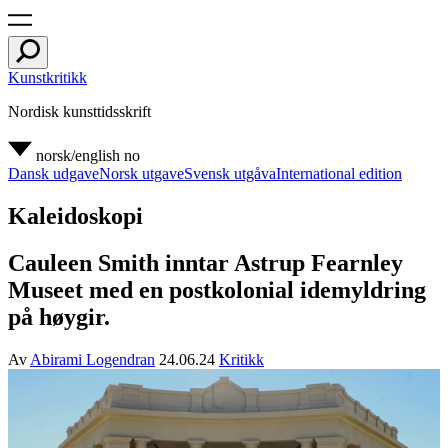
Kunstkritikk
Nordisk kunsttidsskrift
norsk/english
no
Dansk udgave
Norsk utgave
Svensk utgåva
International edition
Kaleidoskopi
Cauleen Smith inntar Astrup Fearnley
Museet med en postkolonial idemyldring
på høygir.
Av
Abirami Logendran
24.06.24
Kritikk