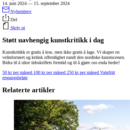
14. juni 2024
—
15. september 2024
Nyhetsbrev
Del
Skriv ut
Støtt uavhengig kunstkritikk i dag
Kunstkritikk er gratis å lese, men ikke gratis å lage. Vi skaper en
velinformert og kritisk offentlighet rundt den nordiske kunstscenen.
Bidra til å sikre tidsskriftets fremtid og til å gjøre oss enda bedre!
50 kr per måned
100 kr per måned
250 kr per måned
Valgfritt
engangsbeløp
Relaterte artikler