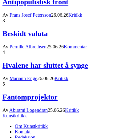
Antipopulistisk front
Av
Frans Josef Petersson
26.06.26
Kritikk
3
Beskidt valuta
Av
Pernille Albrethsen
25.06.26
Kommentar
4
Hvalene har sluttet å synge
Av
Mariann Enge
26.06.26
Kritikk
5
Fantomprojektor
Av
Abirami Logendran
25.06.26
Kritikk
Kunstkritikk
Om Kunstkritikk
Kontakt
Redaksjon