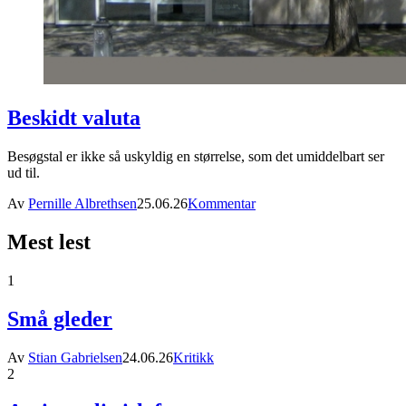
Beskidt valuta
Besøgstal er ikke så uskyldig en størrelse, som det umiddelbart ser
ud til.
Av
Pernille Albrethsen
25.06.26
Kommentar
Mest lest
1
Små gleder
Av
Stian Gabrielsen
24.06.26
Kritikk
2