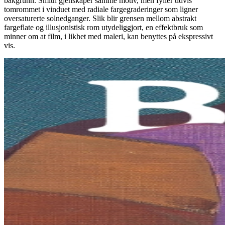
bakgrunn. Smith gjenskaper samme motiv, men fyller tidvis
tomrommet i vinduet med radiale fargegraderinger som ligner
oversaturerte solnedganger. Slik blir grensen mellom abstrakt
fargeflate og illusjonistisk rom utydeliggjort, en effektbruk som
minner om at film, i likhet med maleri, kan benyttes på ekspressivt
vis.