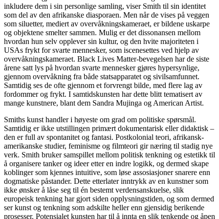
inkludere dem i sin personlige samling, viser Smith til sin identitet
som del av den afrikanske diasporaen. Men når de vises på veggen
som siluetter, mediert av overvåkningskameraet, er bildene uskarpe
og objektene smelter sammen. Mulig er det dissonansen mellom
hvordan hun selv opplever sin kultur, og den hvite majoriteten i
USAs frykt for svarte mennesker, som iscenesettes ved hjelp av
overvåkningskameraet. Black Lives Matter-bevegelsen har de siste
årene satt lys på hvordan svarte mennesker gjøres hypersynlige,
gjennom overvåkning fra både statsapparatet og sivilsamfunnet.
Samtidig ses de ofte gjennom et forvrengt bilde, med flere lag av
fordommer og frykt. I samtidskunsten har dette blitt tematisert av
mange kunstnere, blant dem Sandra Mujinga og American Artist.
Smiths kunst handler i høyeste om grad om politiske spørsmål.
Samtidig er ikke utstillingen primært dokumentarisk eller didaktisk –
den er full av spontanitet og fantasi. Postkolonial teori, afrikansk-
amerikanske studier, feminisme og filmteori gir næring til stadig nye
verk. Smith bruker samspillet mellom politisk tenkning og estetikk til
å organisere tanker og ideer etter en indre logikk, og dermed skape
koblinger som kjennes intuitive, som løse assosiasjoner snarere enn
dogmatiske påstander. Dette etterlater inntrykk av en kunstner som
ikke ønsker å låse seg til én bestemt verdensanskuelse, slik
europeisk tenkning har gjort siden opplysningstiden, og som dermed
ser kunst og tenkning som adskilte heller enn gjensidig berikende
prosesser. Potensialet kunsten har til å innta en slik tenkende og åpen