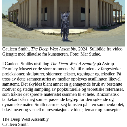
Cauleen Smith,
The Deep West Assembly
, 2024. Stillbilde fra video.
Gjengitt med tillatelse fra kunstneren. Foto: Mar Sudac.
I Cauleen Smiths utstilling
The Deep West Assembly
på Astrup
Fearnley Museet er de store rommene fylt til randen av fargesterke
projeksjoner, skulpturer, skjermer, tekster, tegninger og tekstiler. På
tross av dette sammensuriet av medier oppleves utstillingen likevel
samstemt. Det skyldes blant annet en gjentagende bruk av bestemte
motiver og stadig sampling av popkulturelle og teoretiske referanser,
som tråkler det spredte materialet sammen til et hele. Rhizomatisk
tankekart slår meg som et passende begrep for den søkende og
dynamiske måten Smith nærmer seg kunsten på – en sammenkoblet,
ikke-lineær og visuell representasjon av ideer, temaer og konsepter.
The Deep West Assembly
Cauleen Smith