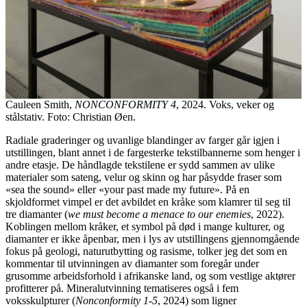
Cauleen Smith,
NONCONFORMITY 4
, 2024. Voks, veker og
stålstativ. Foto: Christian Øen.
Radiale graderinger og uvanlige blandinger av farger går igjen i
utstillingen, blant annet i de fargesterke tekstilbannerne som henger i
andre etasje. De håndlagde tekstilene er sydd sammen av ulike
materialer som sateng, velur og skinn og har påsydde fraser som
«sea the sound» eller «your past made my future». På en
skjoldformet vimpel er det avbildet en kråke som klamrer til seg til
tre diamanter (
we must become a menace to our enemies
, 2022).
Koblingen mellom kråker, et symbol på død i mange kulturer, og
diamanter er ikke åpenbar, men i lys av utstillingens gjennomgående
fokus på geologi, naturutbytting og rasisme, tolker jeg det som en
kommentar til utvinningen av diamanter som foregår under
grusomme arbeidsforhold i afrikanske land, og som vestlige aktører
profitterer på. Mineralutvinning tematiseres også i fem
voksskulpturer (
Nonconformity 1-5
, 2024) som ligner